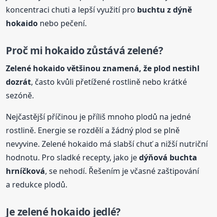
koncentraci chuti a lepší využití pro
buchtu z dýně
hokaido
nebo pečení.
Proč mi hokaido zůstává zelené?
Zelené hokaido většinou znamená, že plod nestihl
dozrát
, často kvůli přetížené rostlině nebo krátké
sezóně.
Nejčastější příčinou je příliš mnoho plodů na jedné
rostlině. Energie se rozdělí a žádný plod se plně
nevyvine. Zelené hokaido má slabší chuť a nižší nutriční
hodnotu. Pro sladké recepty, jako je
dýňová buchta
hrníčková
, se nehodí. Řešením je včasné zaštipování
a redukce plodů.
Je zelené hokaido jedlé?