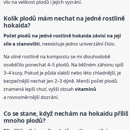
vliv na velikost plodů i jejich vyzrání.
Kolik plodů mám nechat na jedné rostlině
hokaida?
Počet plodů na jedné rostlině hokaida závisí na její
síle a stanovišti
, neexistuje jedno univerzální číslo.
Na silné rostlině na kompostu se mi dlouhodobě
osvědčilo ponechat 4–5 plodů. Na běžném záhonu spíš
3–4 kusy. Pokud je půda slabší nebo léto chladnější, je
bezpečnější nechat jen 2–3 dýně. Menší počet plodů
znamená lepší chuť, vyšší obsah
vitamínů
a rovnoměrnější dozrání.
Co se stane, když nechám na hokaidu příliš
mnoho plodů?