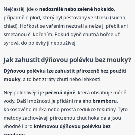
Nejčastěji jde o
nedozrálé nebo zelené hokaido
,
případně o plod, který byl pěstovaný ve stresu (sucho,
chlad). Hořkost se vařením neztratí a nelze ji přebít ani
smetanou či kořením. Pokud dýně chutná hořce už
syrová, do polévky ji nepoužívej.
Jak zahustit dýňovou polévku bez mouky?
Dýňovou polévku lze zahustit přirozeně bez použití
mouky
, a to bez ztráty chuti nebo lehkosti.
Nejspolehlivější je
pečená dýně
, která obsahuje méně
vody. Další možností je přidání malého
bramboru
,
kokosového mléka nebo prostá redukce tekutiny. Tyto
metody zachovávají přirozenou chuť hokaida a jsou
vhodné i pro
krémovou dýňovou polévku bez
smetany
.