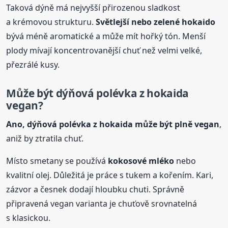
Taková dýně má nejvyšší přirozenou sladkost
a krémovou strukturu.
Světlejší nebo zelené hokaido
bývá méně aromatické a může mít hořký tón. Menší
plody mívají koncentrovanější chuť než velmi velké,
přezrálé kusy.
Může být dýňová polévka
z hokaida
vegan?
Ano, dýňová polévka
z hokaida
může být plně vegan
,
aniž by ztratila chuť.
Místo smetany se používá
kokosové mléko
nebo
kvalitní olej. Důležitá je práce s tukem a kořením. Kari,
zázvor a česnek dodají hloubku chuti. Správně
připravená vegan varianta je chuťově srovnatelná
s klasickou.