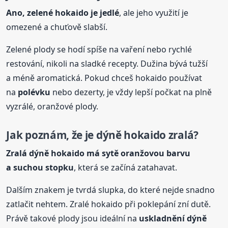
Ano, zelené hokaido je jedlé
, ale jeho využití je
omezené a chuťově slabší.
Zelené plody se hodí spíše na vaření nebo rychlé
restování, nikoli na sladké recepty. Dužina bývá tužší
a méně aromatická. Pokud chceš hokaido používat
na
polévku
nebo dezerty, je vždy lepší počkat na plně
vyzrálé, oranžové plody.
Jak poznám, že je dýně hokaido zralá?
Zralá dýně hokaido má sytě oranžovou barvu
a suchou stopku
, která se začíná zatahavat.
Dalším znakem je tvrdá slupka, do které nejde snadno
zatlačit nehtem. Zralé hokaido při poklepání zní dutě.
Právě takové plody jsou ideální na
uskladnění dýně