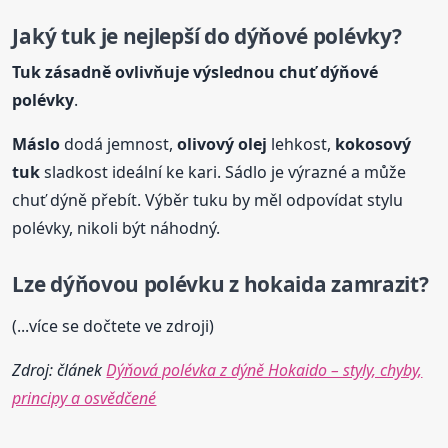
Jaký tuk je nejlepší do dýňové polévky?
Tuk zásadně ovlivňuje výslednou chuť dýňové
polévky
.
Máslo
dodá jemnost,
olivový olej
lehkost,
kokosový
tuk
sladkost ideální ke kari. Sádlo je výrazné a může
chuť dýně přebít. Výběr tuku by měl odpovídat stylu
polévky, nikoli být náhodný.
Lze dýňovou polévku
z hokaida
zamrazit?
(...více se dočtete ve zdroji)
Zdroj: článek
Dýňová polévka z dýně Hokaido – styly, chyby,
principy a osvědčené