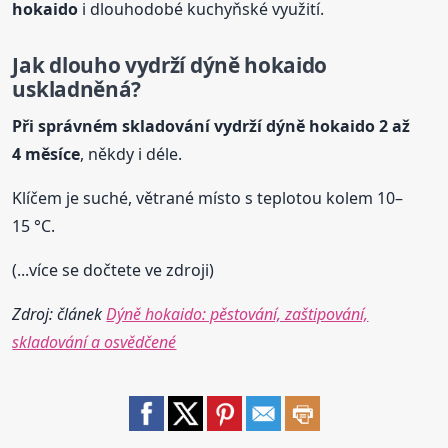
hokaido
i dlouhodobé kuchyňské využití.
Jak dlouho vydrží dýně hokaido
uskladněná?
Při správném skladování vydrží dýně hokaido 2 až
4 měsíce
, někdy i déle.
Klíčem je suché, větrané místo s teplotou kolem 10–
15 °C.
(...více se dočtete ve zdroji)
Zdroj: článek
Dýně hokaido: pěstování, zaštipování,
skladování a osvědčené