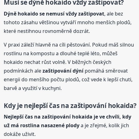
Musí se dýně hokaido vždy zaštipovat?
Dýně hokaido se nemusí vždy zaštipovat
, ale bez
tohoto zásahu většinou vytváří mnoho menších plodů,
které nestihnou rovnoměrně dozrát.
V praxi záleží hlavně na cíli pěstování. Pokud máš silnou
rostlinu na kompostu a dlouhé teplé léto, můžeš
hokaido nechat růst volně. V běžných českých
podmínkách ale
zaštipování dýní
pomáhá směrovat
energii do menšího počtu plodů, což vede k lepší chuti,
barvě a využití v kuchyni.
Kdy je nejlepší čas na zaštipování hokaida?
Nejlepší čas na zaštipování hokaida je ve chvíli, kdy
už má rostlina nasazené plody
a je zřejmé, kolik jich
dokáže uživit.