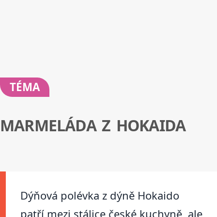
TÉMA
MARMELÁDA Z HOKAIDA
Dýňová polévka z dýně Hokaido
patří mezi stálice české kuchyně, ale