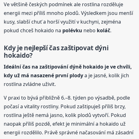
Ve většině českých podmínek ale rostlina rozděluje
energii mezi příliš mnoho plodů. Výsledkem jsou menší
kusy, slabší chuť a horší využití v kuchyni, zejména
pokud chceš hokaido na
polévku
nebo
koláč
.
Kdy je nejlepší čas zaštipovat dýni
hokaido?
Ideální čas na zaštipování dýně hokaido je ve chvíli,
kdy už má nasazené první plody
a je jasné, kolik jich
rostlina zvládne uživit.
V praxi to bývá přibližně 6.–8. týden po výsadbě, podle
počasí a vitality rostliny. Pokud zaštipuješ příliš brzy,
rostlina ještě nemá jasno, kolik plodů vytvoří. Pokud
naopak příliš pozdě, efekt je minimální a hokaido už
energii rozdělilo. Právě správné načasování má zásadní