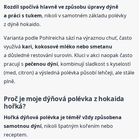
Rozdíl spočívá hlavně ve způsobu úpravy dýně
a práci s tukem
, nikoli v samotném základu polévky
z dýně hokaido.
Varianta podle Pohlreicha sází na výraznou chuť, často
využívá
kari, kokosové mléko nebo smetanu
a důsledné restování surovin. Kluci v akci naopak často
pracují s
pečenou dýní
, kombinují sladkost s kyselostí
(med, citron) a výsledná polévka působí lehčeji, ale stále
plně.
Proč je moje dýňová polévka
z hokaida
hořká?
Hořká dýňová polévka je téměř vždy způsobena
samotnou dýní
, nikoli špatným kořením nebo
receptem.