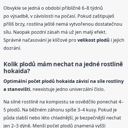
Obvykle se jedná o období přibližně 6–8 týdnů
po výsadbě, v závislosti na počasí. Pokud zaštipuješ
příliš brzy, rostlina ještě nemá vytvořenou dostatečnou
sílu. Naopak pozdní zásah má už jen malý efekt.
Správné načasování je klíčové pro
velikost plodů
i jejich
dozrání.
Kolik plodů mám nechat na jedné rostlině
hokaida?
Optimální počet plodů hokaida závisí na síle rostliny
a stanovišti
, neexistuje jedno univerzální číslo.
Na silné rostlině na kompostu se osvědčilo ponechat 4–
5 plodů. Na běžném záhonu spíše 3–4 kusy. Pokud je
půda slabší nebo léto chladnější, je bezpečnější nechat
jen 2–3 dýně. Menší počet plodů znamená vyšší