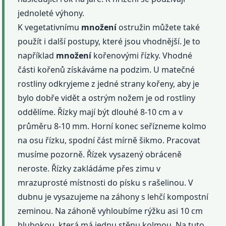
jednoleté výhony.
K vegetativnímu
množení
ostružin můžete také
použít i další postupy, které jsou vhodnější. Je to
například
množení
kořenovými řízky. Vhodné
části kořenů získáváme na podzim. U matečné
rostliny odkryjeme z jedné strany kořeny, aby je
bylo dobře vidět a ostrým nožem je od rostliny
oddělíme. Řízky mají být dlouhé 8-10 cm a v
průměru 8-10 mm. Horní konec seřízneme kolmo
na osu řízku, spodní část mírně šikmo. Pracovat
musíme pozorně. Řízek vysazený obráceně
neroste. Řízky zakládáme přes zimu v
mrazuprosté místnosti do písku s rašelinou. V
dubnu je vysazujeme na záhony s lehčí kompostní
zeminou. Na záhoně vyhloubíme rýžku asi 10 cm
hlubokou, která má jednu stěnu kolmou. Na tuto