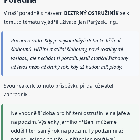
V naší poradně s názvem
BEZTRNÝ OSTRUŽINÍK
se k
tomuto tématu vyjádřil uživatel Jan Parýzek, ing..
Prosím o radu. Kdy je nejvhodnější doba ke hřížení
šlahounů. Hřížím matiční šlahouny, nové rostliny mi
vzejdou, ale nechám si poradit. Jestli matiční šlahouny
už letos nebo až druhý rok, kdy už budou mít plody.
Svou reakci k tomuto příspěvku přidal uživatel
Zahradník .
Nejvhodnější doba pro hřížení ostružin je na jaře a
na podzim. Výsledky jarního hřížení můžeme
oddělit ten samý rok na podzim. Ty podzimní až
následující rok na jaře. K hřížení se používají