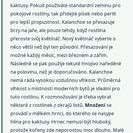
kaktusy. Pokud používáte standardní zeminu pro
pokojové rostliny, tak přidejte písek nebo perlit
pro lepší propustnost. Kalanchoe se přesazuje
brzy na jaře, ale pouze tehdy, když rostlina
přeroste svůj květináč. Nový květináč vyberte o
něco větší než byl ten původní. Přesazování je
možné každý měsíc, mezi březnem a zářím.
Následně se pak použije tekuté hnojivo naředěné
na polovinu, než je doporučováno. Kalanchoe
nemá ráda vysokou vzdušnou vlhkost. Průměrná
vlhkost v místnosti moderních bytů je ideální pro
tuto rostlinu. K rozmnožování je třeba vybrat
některé z rostlinek z okrajů listů.
Množení
se
provádí v mělkém hrnci, do kterého se nasype
hlína pro kaktusy. Hrnec nemusí být hluboký,
protože kořeny zde neporostou moc dlouho. Malé