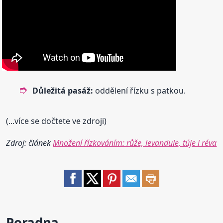
Důležitá pasáž:
oddělení řízku s patkou.
(...více se dočtete ve zdroji)
Zdroj: článek
Množení řízkováním: růže, levandule, túje i réva
Poradna