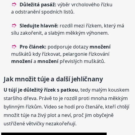
Důležitá pasáž:
výběr vrcholového řízku
a odstranění spodních listů.
Sledujte hlavně:
rozdíl mezi řízkem, který má
sílu zakořenit, a slabým měkkým výhonem.
Pro článek:
podporuje dotazy
množení
muškátů kdy řízkovat, pelargonie řízkování
množení
a
množení
převislých muškátů.
Jak množit túje a další jehličnany
U tújí je důležitý řízek s patkou
, tedy malým kouskem
staršího dřeva. Právě to je rozdíl proti mnoha měkkým
bylinným řízkům. Video se hodí pro čtenáře, kteří chtějí
množit túje na živý plot a neví, proč jim obyčejně
ustřižené větvičky nezakořeňují.