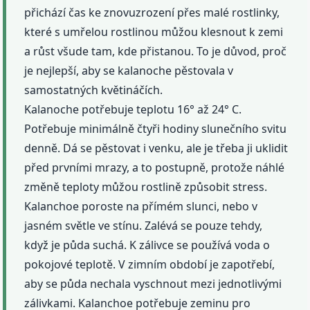
přichází čas ke znovuzrození přes malé rostlinky,
které s umřelou rostlinou můžou klesnout k zemi
a růst všude tam, kde přistanou. To je důvod, proč
je nejlepší, aby se kalanoche pěstovala v
samostatných květináčích.
Kalanoche potřebuje teplotu 16° až 24° C.
Potřebuje minimálně čtyři hodiny slunečního svitu
denně. Dá se pěstovat i venku, ale je třeba ji uklidit
před prvními mrazy, a to postupně, protože náhlé
změně teploty můžou rostlině způsobit stress.
Kalanchoe poroste na přímém slunci, nebo v
jasném světle ve stínu. Zalévá se pouze tehdy,
když je půda suchá. K zálivce se používá voda o
pokojové teplotě. V zimním období je zapotřebí,
aby se půda nechala vyschnout mezi jednotlivými
zálivkami. Kalanchoe potřebuje zeminu pro