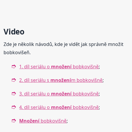
Video
Zde je několik návodů, kde je vidět jak správně množit
bobkovišeň.
1. díl seriálu o
množení
bobkovišně
;
2. díl seriálu s
množení
m bobkovišně
;
3. díl seriálu o
množení
bobkovišně
;
4. díl seriálu o
množení
bobkovišně
;
Množení
bobkovišně
;