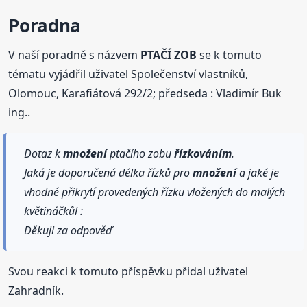
Poradna
V naší poradně s názvem
PTAČÍ ZOB
se k tomuto
tématu vyjádřil uživatel Společenství vlastníků,
Olomouc, Karafiátová 292/2; předseda : Vladimír Buk
ing..
Dotaz k
množení
ptačího zobu
řízkováním
.
Jaká je doporučená délka řízků pro
množení
a jaké je
vhodné přikrytí provedených řízku vložených do malých
květináčkůl :
Děkuji za odpověď
Svou reakci k tomuto příspěvku přidal uživatel
Zahradník.