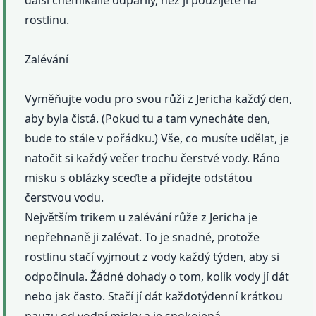
další chemikálie odpařily, než ji použijete na
rostlinu.
Zalévání
Vyměňujte vodu pro svou růži z Jericha každý den,
aby byla čistá. (Pokud tu a tam vynecháte den,
bude to stále v pořádku.) Vše, co musíte udělat, je
natočit si každý večer trochu čerstvé vody. Ráno
misku s oblázky sceďte a přidejte odstátou
čerstvou vodu.
Největším trikem u zalévání růže z Jericha je
nepřehnaně ji zalévat. To je snadné, protože
rostlinu stačí vyjmout z vody každý týden, aby si
odpočinula. Žádné dohady o tom, kolik vody jí dát
nebo jak často. Stačí jí dát každotýdenní krátkou