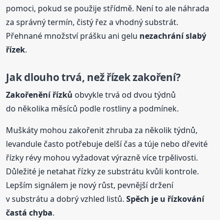
pomoci, pokud se použije střídmě. Není to ale náhrada
za správný termín, čistý řez a vhodný substrát.
Přehnané množství prášku ani gelu
nezachrání slabý
řízek
.
Jak dlouho trvá, než řízek zakoření?
Zakořenění řízků
obvykle trvá od dvou týdnů
do několika měsíců podle rostliny a podmínek.
Muškáty mohou zakořenit zhruba za několik týdnů,
levandule často potřebuje delší čas a túje nebo dřevité
řízky révy mohou vyžadovat výrazně více trpělivosti.
Důležité je netahat řízky ze substrátu kvůli kontrole.
Lepším signálem je nový růst, pevnější držení
v substrátu a dobrý vzhled listů.
Spěch je u řízkování
častá chyba
.