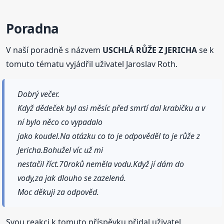
Poradna
V naší poradně s názvem
USCHLÁ RŮŽE Z JERICHA
se k
tomuto tématu vyjádřil uživatel Jaroslav Roth.
Dobrý večer.
Když dědeček byl asi měsíc před smrtí dal krabičku a v
ní bylo něco co vypadalo
jako koudel.Na otázku co to je odpověděl to je růže z
Jericha.Bohužel víc už mi
nestačil říct.70roků neměla vodu.Když jí dám do
vody,za jak dlouho se zazelená.
Moc děkuji za odpověd.
Svou reakci k tomuto příspěvku přidal uživatel