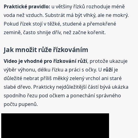
Praktické pravidlo:
u většiny řízků rozhoduje méně
voda než vzduch. Substrát má být vlhký, ale ne mokrý.
Pokud řízek stojí v těžké, studené a přemokřené
zemině, často shnije dřív, než začne kořenit.
Jak množit růže
řízkováním
Video je vhodné pro řízkování
růží
, protože ukazuje
výběr výhonu, délku řízku a práci s očky. U
růží
je
důležité nebrat příliš měkký zelený vrchol ani staré
slabé dřevo. Prakticky nejdůležitější částí bývá ukázka
spodního řezu pod očkem a ponechání správného
počtu pupenů.