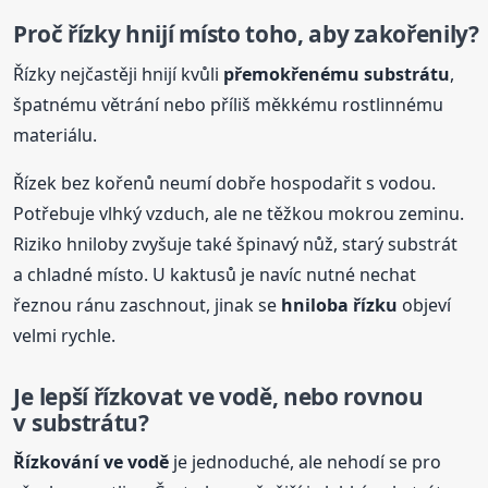
Proč řízky hnijí místo toho, aby zakořenily?
Řízky nejčastěji hnijí kvůli
přemokřenému substrátu
,
špatnému větrání nebo příliš měkkému rostlinnému
materiálu.
Řízek bez kořenů neumí dobře hospodařit s vodou.
Potřebuje vlhký vzduch, ale ne těžkou mokrou zeminu.
Riziko hniloby zvyšuje také špinavý nůž, starý substrát
a chladné místo. U kaktusů je navíc nutné nechat
řeznou ránu zaschnout, jinak se
hniloba řízku
objeví
velmi rychle.
Je lepší řízkovat ve vodě, nebo rovnou
v substrátu?
Řízkování ve vodě
je jednoduché, ale nehodí se pro