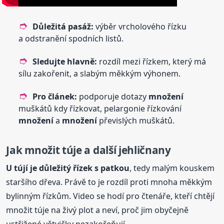
Důležitá pasáž:
výběr vrcholového řízku
a odstranění spodních listů.
Sledujte hlavně:
rozdíl mezi řízkem, který má
sílu zakořenit, a slabým měkkým výhonem.
Pro článek:
podporuje dotazy
množení
muškátů kdy řízkovat, pelargonie řízkování
množení
a
množení
převislých muškátů.
Jak množit túje a další jehličnany
U tújí je důležitý řízek s patkou
, tedy malým kouskem
staršího dřeva. Právě to je rozdíl proti mnoha měkkým
bylinným řízkům. Video se hodí pro čtenáře, kteří chtějí
množit túje na živý plot a neví, proč jim obyčejně
ustřižené větvičky nezakořeňují.