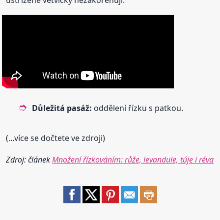
Důležitá pasáž:
oddělení řízku s patkou.
(...více se dočtete ve zdroji)
Zdroj: článek
Množení řízkováním: růže, levandule, túje i réva