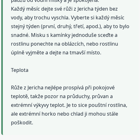
pauzu od vodní misky a je spokojená.
Každý měsíc dejte své růži z Jericha týden bez
vody, aby trochu vyschla. Vyberte si každý měsíc
stejný týden (první, druhý, třetí, apod.), aby to bylo
snadné. Misku s kamínky jednoduše sceďte a
rostlinu ponechte na oblázcích, nebo rostlinu
úplně vyjměte a dejte na tmavší místo.
Teplota
Růže z Jericha nejlépe prospívá při pokojové
teplotě, takže pozor na průduchy, průvan a
extrémní výkyvy teplot. Je to sice pouštní rostlina,
ale extrémní horko nebo chlad ji mohou stále
poškodit.