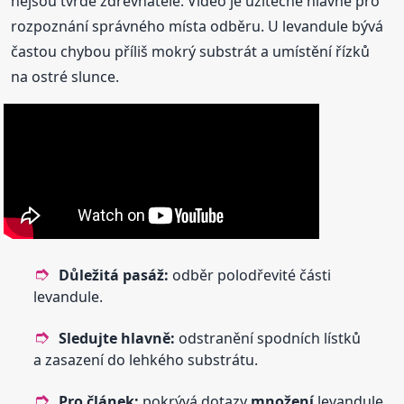
nejsou tvrdě zdřevnatělé. Video je užitečné hlavně pro
rozpoznání správného místa odběru. U levandule bývá
častou chybou příliš mokrý substrát a umístění řízků
na ostré slunce.
Důležitá pasáž:
odběr polodřevité části
levandule.
Sledujte hlavně:
odstranění spodních lístků
a zasazení do lehkého substrátu.
Pro článek:
pokrývá dotazy
množení
levandule