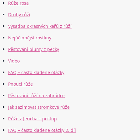
Růže rosa
Druhy růží
Výsadba okrasných keřů z růží
Nejúčinnější rostliny
Pěstování blumy z pecky
Video
FAQ – často kladené otázky
Pnoucí růže
Pěstování růží na zahrádce
Jak zazimovat stromkové růže
Růže z Jericha – postup
FAQ – často kladené otázky 2. díl