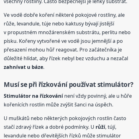
všechny rostliny. Často bezpečnější je lehký substrát.
Ve vodě dobře koření některé pokojové rostliny, ale
růže, levandule, túje nebo kaktusy bývají jistější
v propustném množárenském substrátu, perlitu nebo
písku. Kořeny vytvořené ve vodě jsou jemnější a po
přesazení mohou hůř reagovat. Pro začátečníka je
důležité hlídat, aby řízek nebyl bez vzduchu a nezačal
zahnívat u báze
.
Musí se při řízkování používat stimulátor?
Stimulátor na řízkování
není vždy povinný, ale u hůře
kořenících rostlin může zvýšit šanci na úspěch.
U muškátů nebo některých pokojových rostlin často
stačí zdravý řízek a dobré podmínky. U
růží
, tújí,
levandule nebo dřevitějších řízků může stimulátor