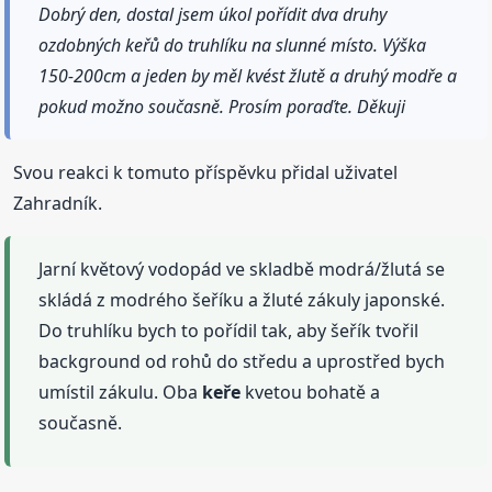
Dobrý den, dostal jsem úkol pořídit dva druhy
ozdobných keřů do truhlíku na slunné místo. Výška
150-200cm a jeden by měl kvést žlutě a druhý modře a
pokud možno současně. Prosím poraďte. Děkuji
Svou reakci k tomuto příspěvku přidal uživatel
Zahradník.
Jarní květový vodopád ve skladbě modrá/žlutá se
skládá z modrého šeříku a žluté zákuly japonské.
Do truhlíku bych to pořídil tak, aby šeřík tvořil
background od rohů do středu a uprostřed bych
umístil zákulu. Oba
keře
kvetou bohatě a
současně.