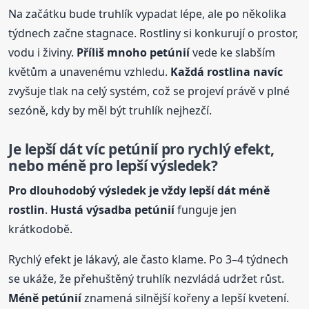
Na začátku bude truhlík vypadat lépe, ale po několika
týdnech začne stagnace. Rostliny si konkurují o prostor,
vodu i živiny.
Příliš mnoho petúnií
vede ke slabším
květům a unavenému vzhledu.
Každá rostlina navíc
zvyšuje tlak na celý systém, což se projeví právě v plné
sezóně, kdy by měl být truhlík nejhezčí.
Je lepší dát víc petúnií pro rychlý efekt,
nebo méně pro lepší výsledek?
Pro dlouhodobý výsledek je vždy lepší dát méně
rostlin
.
Hustá výsadba petúnií
funguje jen
krátkodobě.
Rychlý efekt je lákavý, ale často klame. Po 3–4 týdnech
se ukáže, že přehuštěný truhlík nezvládá udržet růst.
Méně petúnií
znamená silnější kořeny a lepší kvetení.