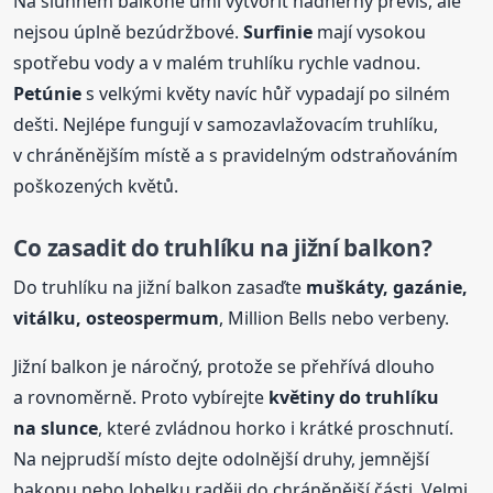
Na slunném balkoně umí vytvořit nádherný převis, ale
nejsou úplně bezúdržbové.
Surfinie
mají vysokou
spotřebu vody a v malém truhlíku rychle vadnou.
Petúnie
s velkými květy navíc hůř vypadají po silném
dešti. Nejlépe fungují v samozavlažovacím truhlíku,
v chráněnějším místě a s pravidelným odstraňováním
poškozených květů.
Co zasadit do truhlíku na jižní balkon?
Do truhlíku na jižní balkon zasaďte
muškáty, gazánie,
vitálku, osteospermum
, Million Bells nebo verbeny.
Jižní balkon je náročný, protože se přehřívá dlouho
a rovnoměrně. Proto vybírejte
květiny do truhlíku
na slunce
, které zvládnou horko i krátké proschnutí.
Na nejprudší místo dejte odolnější druhy, jemnější
bakopu nebo lobelku raději do chráněnější části. Velmi