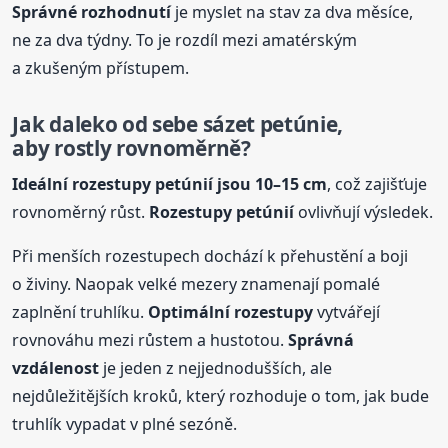
Správné rozhodnutí
je myslet na stav za dva měsíce,
ne za dva týdny. To je rozdíl mezi amatérským
a zkušeným přístupem.
Jak daleko od sebe sázet petúnie,
aby rostly rovnoměrně?
Ideální rozestupy petúnií jsou 10–15 cm
, což zajišťuje
rovnoměrný růst.
Rozestupy petúnií
ovlivňují výsledek.
Při menších rozestupech dochází k přehustění a boji
o živiny. Naopak velké mezery znamenají pomalé
zaplnění truhlíku.
Optimální rozestupy
vytvářejí
rovnováhu mezi růstem a hustotou.
Správná
vzdálenost
je jeden z nejjednodušších, ale
nejdůležitějších kroků, který rozhoduje o tom, jak bude
truhlík vypadat v plné sezóně.