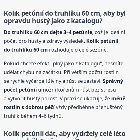
Kolik petúnií do truhlíku 60 cm, aby byl
opravdu hustý jako z katalogu?
Do truhlíku 60 cm dejte 3–4 petúnie
, což je ideální
počet pro hustý a zdravý výsledek.
Kolik petúnií
do truhlíku 60 cm
rozhoduje o celé sezóně.
Pokud chcete efekt „plný jako z katalogu“, nesmíte
udělat chybu na začátku. Při větším počtu rostlin
se rychle vyčerpají živiny a růst se zastaví.
Správný
počet petúnií
umožní kořenům růst bez stresu
a vytvořit hustý porost. V praxi se ukazuje, že
méně
rostlin s dobrou péčí
vždy předběhne přehuštěný
truhlík během 4–6 týdnů.
Kolik petúnií dát, aby vydržely celé léto