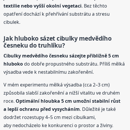
textilie nebo vyšší okolní vegetaci
. Bez těchto
opatření dochází k přehřívání substrátu a stresu
cibulek.
Jak hluboko sázet cibulky medvědího
česneku do truhlíku?
Cibulky medvědího česneku sázejte přibližně 5 cm
hluboko
do dobře propustného substrátu. Příliš mělká
výsadba vede k nestabilnímu zakořenění.
V mém experimentu mělká výsadba (cca 2–3 cm)
způsobila slabší zakořenění a nižší vitalitu ve druhém
roce.
Optimální hloubka 5 cm umožní stabilní růst
a lepší ochranu před vysycháním
. Důležité je také
dodržet rozestupy 4–5 cm mezi cibulkami,
aby nedocházelo ke konkurenci o prostor a živiny.