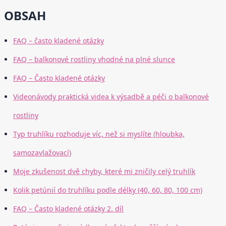
OBSAH
FAQ – často kladené otázky
FAQ – balkonové rostliny vhodné na plné slunce
FAQ – Často kladené otázky
Videonávody praktická videa k výsadbě a péči o balkonové
rostliny
Typ truhlíku rozhoduje víc, než si myslíte (hloubka,
samozavlažovací)
Moje zkušenost dvě chyby, které mi zničily celý truhlík
Kolik petúnií do truhlíku podle délky (40, 60, 80, 100 cm)
FAQ – Často kladené otázky 2. díl