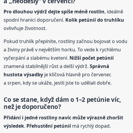
a „neodešly“ v červenci?
Pro dlouhou výdrž dejte spíše méně rostlin
, ideálně
spodní hranici doporučení.
Kolik petúnií do truhlíku
ovlivňuje životnost.
Pokud truhlík přeplníte, rostliny začnou bojovat o vodu
a živiny právě v největším horku. To vede k rychlému
vyčerpání a slabému kvetení.
Nižší počet petúnií
znamená stabilnější růst a delší výdrž.
Správná
hustota výsadby
je klíčová hlavně pro červenec
a srpen, kdy se ukáže, jestli jste to udělali dobře.
Co se stane, když dám o 1–2 petúnie víc,
než je doporučeno?
Přidání i jedné rostliny navíc může výrazně zhoršit
výsledek
.
Přehustění petúnií
má rychlý dopad.