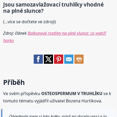
Jsou samozavlažovací truhlíky vhodné
na plné slunce?
(...více se dočtete ve zdroji)
Zdroj: článek
Balkonové rostliny na plné slunce: co vydrží
horko
Příběh
Ve svém příspěvku
OSTEOSPERMUM V TRUHLÍKU
se k
tomuto tématu vyjádřil uživatel Bozena Hurtikova.
Objednala jsem si tyto kytky, prisli mi docela vyssi a ja