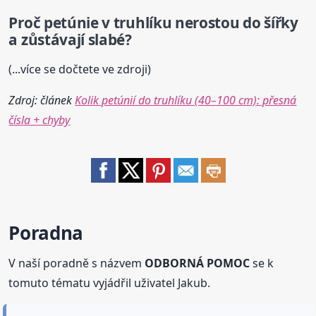
Proč petúnie v truhlíku nerostou do šířky
a zůstávají slabé?
(...více se dočtete ve zdroji)
Zdroj: článek
Kolik petúnií do truhlíku (40–100 cm): přesná
čísla + chyby
Poradna
V naší poradně s názvem
ODBORNÁ POMOC
se k
tomuto tématu vyjádřil uživatel Jakub.