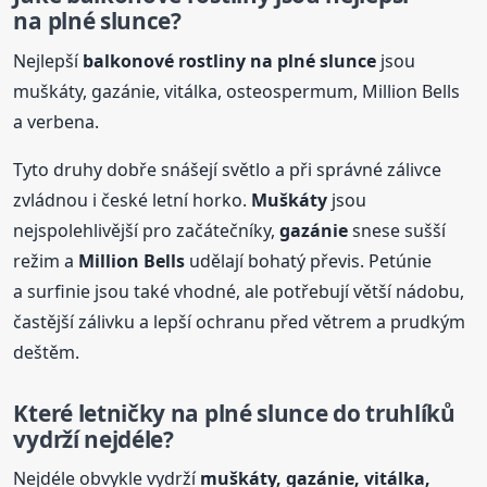
na plné slunce?
Nejlepší
balkonové rostliny na plné slunce
jsou
muškáty, gazánie, vitálka, osteospermum, Million Bells
a verbena.
Tyto druhy dobře snášejí světlo a při správné zálivce
zvládnou i české letní horko.
Muškáty
jsou
nejspolehlivější pro začátečníky,
gazánie
snese sušší
režim a
Million Bells
udělají bohatý převis. Petúnie
a surfinie jsou také vhodné, ale potřebují větší nádobu,
častější zálivku a lepší ochranu před větrem a prudkým
deštěm.
Které letničky na plné slunce
do truhlíků
vydrží nejdéle?
Nejdéle obvykle vydrží
muškáty, gazánie, vitálka,