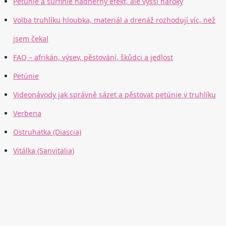
Petúnie a surfinie nádherný efekt, ale vyšší nároky
Volba truhlíku hloubka, materiál a drenáž rozhodují víc, než
jsem čekal
FAQ – afrikán, výsev, pěstování, škůdci a jedlost
Petúnie
Videonávody jak správně sázet a pěstovat petúnie v truhlíku
Verbena
Ostruhatka (Diascia)
Vitálka (Sanvitalia)