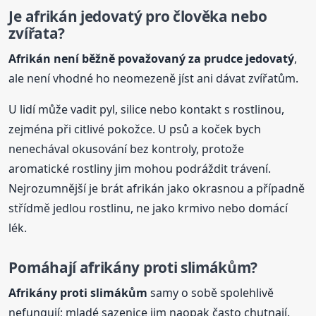
Je afrikán jedovatý pro člověka nebo
zvířata?
Afrikán není běžně považovaný za prudce jedovatý
,
ale není vhodné ho neomezeně jíst ani dávat zvířatům.
U lidí může vadit pyl, silice nebo kontakt s rostlinou,
zejména při citlivé pokožce. U psů a koček bych
nenechával okusování bez kontroly, protože
aromatické rostliny jim mohou podráždit trávení.
Nejrozumnější je brát afrikán jako okrasnou a případně
střídmě jedlou rostlinu, ne jako krmivo nebo domácí
lék.
Pomáhají afrikány proti slimákům?
Afrikány proti slimákům
samy o sobě spolehlivě
nefungují; mladé sazenice jim naopak často chutnají.