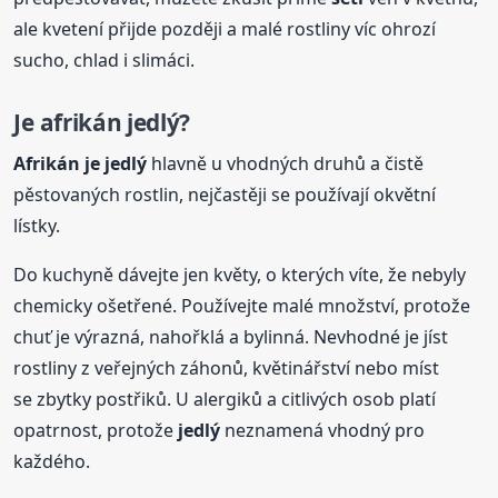
ale kvetení přijde později a malé rostliny víc ohrozí
sucho, chlad i slimáci.
Je afrikán jedlý?
Afrikán je jedlý
hlavně u vhodných druhů a čistě
pěstovaných rostlin, nejčastěji se používají okvětní
lístky.
Do kuchyně dávejte jen květy, o kterých víte, že nebyly
chemicky ošetřené. Používejte malé množství, protože
chuť je výrazná, nahořklá a bylinná. Nevhodné je jíst
rostliny z veřejných záhonů, květinářství nebo míst
se zbytky postřiků. U alergiků a citlivých osob platí
opatrnost, protože
jedlý
neznamená vhodný pro
každého.