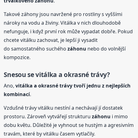
trvalkového
záhonu
.
Takové záhony jsou navržené pro rostliny s vyššími
nároky na vodu a živiny. Vitálka v nich dlouhodobě
nefunguje, i když první rok může vypadat dobře. Pokud
chcete vitálku zachovat, je lepší ji vysadit
do samostatného suchého
záhonu
nebo do volnější
kompozice.
Snesou se vitálka a okrasné trávy?
Ano,
vitálka a okrasné trávy tvoří jednu z nejlepších
kombinací
.
Vzdušné trávy vitálku nestíní a nechávají jí dostatek
prostoru. Zároveň vytvářejí strukturu
záhonu
i mimo
dobu květu. Důležité je vyhnout se hustým a agresivním
travám, které by vitálku časem vytlačily.