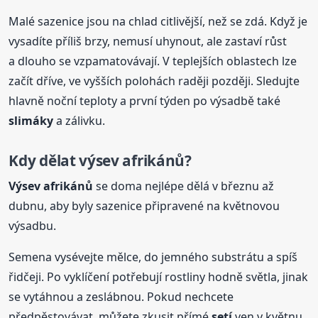
Malé sazenice jsou na chlad citlivější, než se zdá. Když je
vysadíte příliš brzy, nemusí uhynout, ale zastaví růst
a dlouho se vzpamatovávají. V teplejších oblastech lze
začít dříve, ve vyšších polohách raději později. Sledujte
hlavně noční teploty a první týden po výsadbě také
slimáky
a zálivku.
Kdy dělat výsev afrikánů?
Výsev afrikánů
se doma nejlépe dělá v březnu až
dubnu, aby byly sazenice připravené na květnovou
výsadbu.
Semena vysévejte mělce, do jemného substrátu a spíš
řidčeji. Po vyklíčení potřebují rostliny hodně světla, jinak
se vytáhnou a zeslábnou. Pokud nechcete
předpěstovávat, můžete zkusit přímé
setí
ven v květnu,