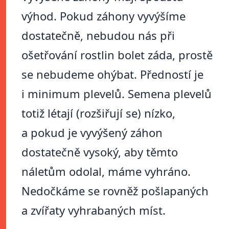
výhod. Pokud záhony vyvýšíme
dostatečně, nebudou nás při
ošetřování rostlin bolet záda, prostě
se nebudeme ohýbat. Předností je
i minimum plevelů. Semena plevelů
totiž létají (rozšiřují se) nízko,
a pokud je vyvýšený záhon
dostatečně vysoký, aby těmto
náletům odolal, máme vyhráno.
Nedočkáme se rovněž pošlapaných
a zvířaty vyhrabaných míst.