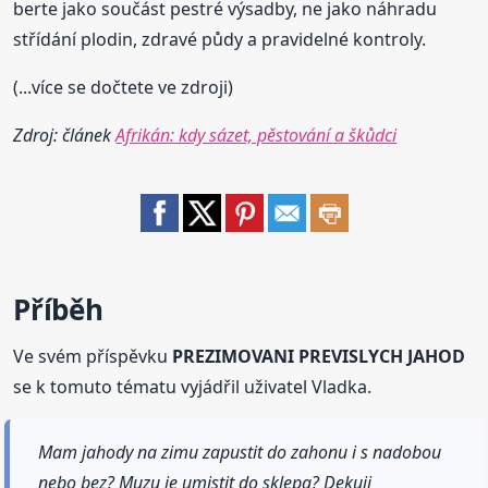
berte jako součást pestré výsadby, ne jako náhradu
střídání plodin, zdravé půdy a pravidelné kontroly.
(...více se dočtete ve zdroji)
Zdroj: článek
Afrikán: kdy sázet, pěstování a škůdci
Příběh
Ve svém příspěvku
PREZIMOVANI PREVISLYCH JAHOD
se k tomuto tématu vyjádřil uživatel Vladka.
Mam jahody na zimu zapustit do zahonu i s nadobou
nebo bez? Muzu je umistit do sklepa? Dekuji