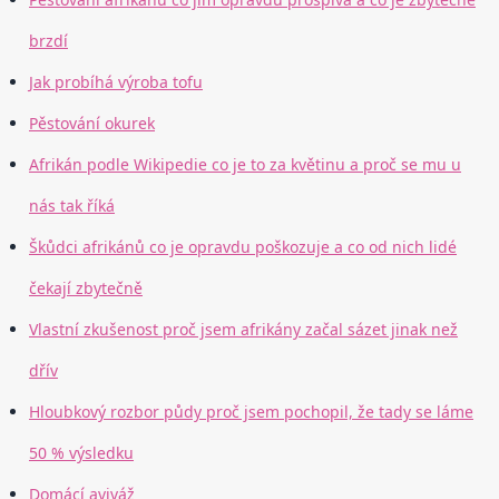
brzdí
Jak probíhá výroba tofu
Pěstování okurek
Afrikán podle Wikipedie co je to za květinu a proč se mu u
nás tak říká
Škůdci afrikánů co je opravdu poškozuje a co od nich lidé
čekají zbytečně
Vlastní zkušenost proč jsem afrikány začal sázet jinak než
dřív
Hloubkový rozbor půdy proč jsem pochopil, že tady se láme
50 % výsledku
Domácí aviváž