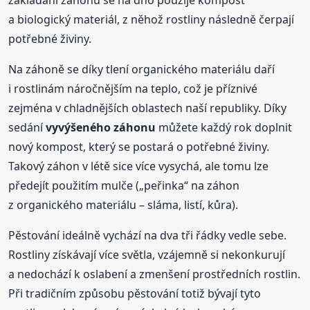
zakládání záhonů se na dno použije kompost
a biologický materiál, z něhož rostliny následně čerpají
potřebné živiny.
Na záhoně se díky tlení organického materiálu daří
i rostlinám náročnějším na teplo, což je příznivé
zejména v chladnějších oblastech naší republiky. Díky
sedání
vyvýšeného
záhonu
můžete každý rok doplnit
nový kompost, který se postará o potřebné živiny.
Takový záhon v létě sice více vysychá, ale tomu lze
předejít použitím mulče („peřinka“ na záhon
z organického materiálu – sláma, listí, kůra).
Pěstování ideálně vychází na dva tři řádky vedle sebe.
Rostliny získávají více světla, vzájemně si nekonkurují
a nedochází k oslabení a zmenšení prostředních rostlin.
Při tradičním způsobu pěstování totiž bývají tyto