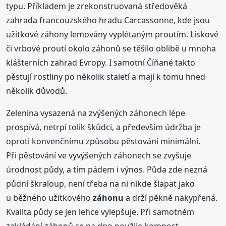
typu. Příkladem je zrekonstruovaná středověká
zahrada francouzského hradu Carcassonne, kde jsou
užitkové záhony lemovány vyplétaným proutím. Lískové
či vrbové proutí okolo záhonů se těšilo oblibě u mnoha
klášterních zahrad Evropy. I samotní Číňané takto
pěstují rostliny po několik staletí a mají k tomu hned
několik důvodů.
Zelenina vysazená na zvýšených záhonech lépe
prospívá, netrpí tolik škůdci, a především údržba je
oproti konvenčnímu způsobu pěstování minimální.
Při pěstování ve vyvýšených záhonech se zvyšuje
úrodnost půdy, a tím pádem i výnos. Půda zde nezná
půdní škraloup, není třeba na ni nikde šlapat jako
u běžného užitkového
záhonu
a drží pěkně nakypřená.
Kvalita půdy se jen lehce vylepšuje. Při samotném