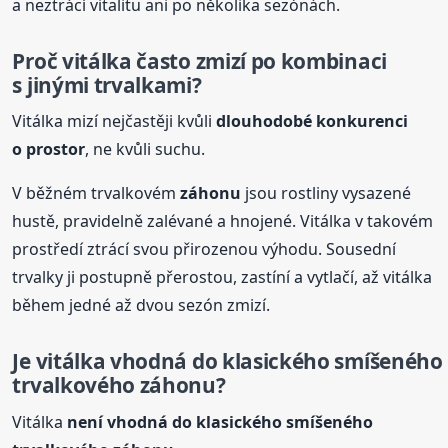
a neztrácí vitalitu ani po několika sezónách.
Proč vitálka často zmizí po kombinaci
s jinými trvalkami?
Vitálka mizí nejčastěji kvůli
dlouhodobé konkurenci
o prostor
, ne kvůli suchu.
V běžném trvalkovém
záhonu
jsou rostliny vysazené
hustě, pravidelně zalévané a hnojené. Vitálka v takovém
prostředí ztrácí svou přirozenou výhodu. Sousední
trvalky ji postupně přerostou, zastíní a vytlačí, až vitálka
během jedné až dvou sezón zmizí.
Je vitálka vhodná do klasického smíšeného
trvalkového
záhonu
?
Vitálka
není vhodná do klasického smíšeného