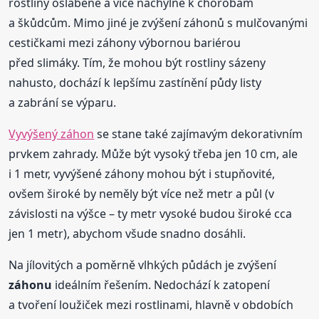
rostliny oslabené a více náchylné k chorobám
a škůdcům. Mimo jiné je zvýšení záhonů s mulčovanými
cestičkami mezi záhony výbornou bariérou
před slimáky. Tím, že mohou být rostliny sázeny
nahusto, dochází k lepšímu zastínění půdy listy
a zabrání se výparu.
Vyvýšený záhon
se stane také zajímavým dekorativním
prvkem zahrady. Může být vysoký třeba jen 10 cm, ale
i 1 metr, vyvýšené záhony mohou být i stupňovité,
ovšem široké by neměly být více než metr a půl (v
závislosti na výšce – ty metr vysoké budou široké cca
jen 1 metr), abychom všude snadno dosáhli.
Na jílovitých a poměrně vlhkých půdách je zvýšení
záhonu
ideálním řešením. Nedochází k zatopení
a tvoření loužiček mezi rostlinami, hlavně v obdobích