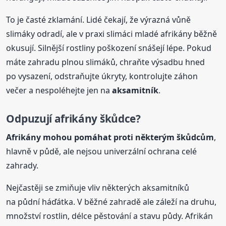
To je časté zklamání. Lidé čekají, že výrazná vůně
slimáky odradí, ale v praxi slimáci mladé afrikány běžně
okusují. Silnější rostliny poškození snášejí lépe. Pokud
máte zahradu plnou slimáků, chraňte výsadbu hned
po vysazení, odstraňujte úkryty, kontrolujte záhon
večer a nespoléhejte jen na
aksamitník
.
Odpuzují afrikány škůdce?
Afrikány mohou pomáhat proti některým škůdcům
,
hlavně v půdě, ale nejsou univerzální ochrana celé
zahrady.
Nejčastěji se zmiňuje vliv některých aksamitníků
na půdní háďátka. V běžné zahradě ale záleží na druhu,
množství rostlin, délce pěstování a stavu půdy. Afrikán