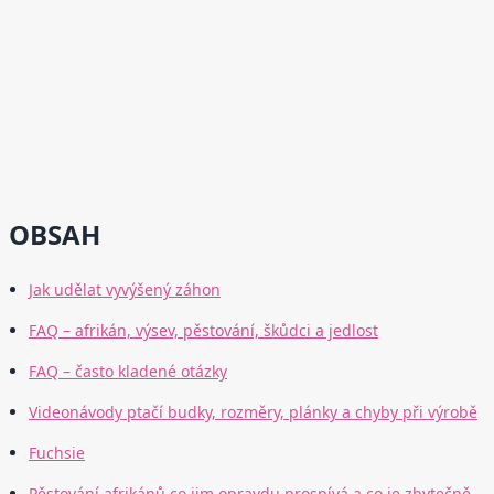
OBSAH
Jak udělat vyvýšený záhon
FAQ – afrikán, výsev, pěstování, škůdci a jedlost
FAQ – často kladené otázky
Videonávody ptačí budky, rozměry, plánky a chyby při výrobě
Fuchsie
Pěstování afrikánů co jim opravdu prospívá a co je zbytečně