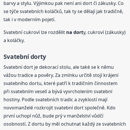
barvy a stylu. Výjimkou pak není ani dort či zákusky. Co
se týče svatebních koláčků, tak ty se dělají jak tradičně,
tak i v moderním pojetí.
Svatební cukroví lze rozdělit
na dort
y, cukroví (zákusky)
a koláčky.
Svatební dorty
Svatební dort je dekorací stolu, ale také se k němu
vážou tradice a pověry. Za zmínku určitě stojí krájení
svatebního dortu, které patří k tradičním činnostem
při svatebním veselí a bývá vyvrcholením svatební
hostiny. Podle svatebních tradic a zvyklostí mají
novomanželé rozkrojit svatební dort společně. Kdo
první uchopí nůž, bude prý v manželství vůdčí
osobností. Z dortu by měl ochutnat každý ze svatebních