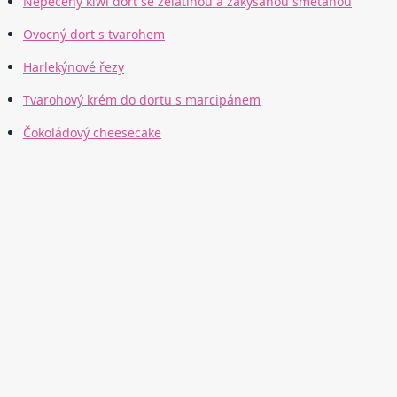
Nepečený kiwi dort se želatinou a zakysanou smetanou
Ovocný dort s tvarohem
Harlekýnové řezy
Tvarohový krém do dortu s marcipánem
Čokoládový cheesecake