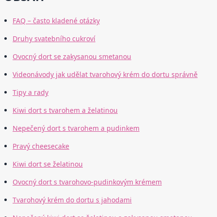
FAQ – často kladené otázky
Druhy svatebního cukroví
Ovocný dort se zakysanou smetanou
Videonávody jak udělat tvarohový krém do dortu správně
Tipy a rady
Kiwi dort s tvarohem a želatinou
Nepečený dort s tvarohem a pudinkem
Pravý cheesecake
Kiwi dort se želatinou
Ovocný dort s tvarohovo-pudinkovým krémem
Tvarohový krém do dortu s jahodami