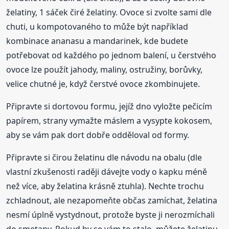
želatiny, 1 sáček čiré želatiny. Ovoce si zvolte sami dle
chuti, u kompotovaného to může být například
kombinace ananasu a mandarinek, kde budete
potřebovat od každého po jednom balení, u čerstvého
ovoce lze použít jahody, maliny, ostružiny, borůvky,
velice chutné je, když čerstvé ovoce zkombinujete.
Připravte si dortovou formu, jejíž dno vyložte pečicím
papírem, strany vymažte máslem a vysypte kokosem,
aby se vám pak dort dobře odděloval od formy.
Připravte si čirou želatinu dle návodu na obalu (dle
vlastní zkušenosti raději dávejte vody o kapku méně
než více, aby želatina krásně ztuhla). Nechte trochu
zchladnout, ale nezapomeňte občas zamíchat, želatina
nesmí úplně vystydnout, protože byste ji nerozmíchali