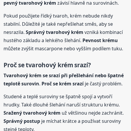
pevný tvarohový krém
závisí hlavně na surovinách.
Pokud použijete řídký tvaroh, krém nebude nikdy
stabilní. Důležité je také nepřešlehat směs, aby se
nesrazila.
Správný tvarohový krém
vzniká kombinací
hustého základu a lehkého šlehání.
Pevnost krému
můžete zvýšit mascarpone nebo vyšším podílem tuku.
Proč se tvarohový krém srazí?
Tvarohový krém se srazí při přešlehání nebo špatné
teplotě surovin
.
Proč se krém srazí
je častý problém.
Studené a teplé suroviny se špatně spojí a vytvoří
hrudky. Také dlouhé šlehání naruší strukturu krému.
Sražený tvarohový krém
už většinou nejde zachránit.
Správný postup
je míchat krátce a používat suroviny
stejné teploty.