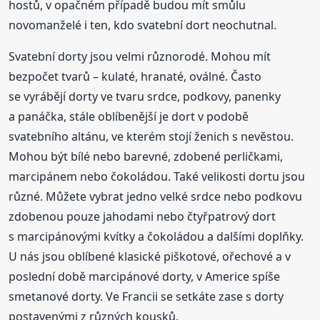
hostů, v opačném případě budou mít smůlu
novomanželé i ten, kdo svatební dort neochutnal.
Svatební dorty jsou velmi různorodé. Mohou mít
bezpočet tvarů – kulaté, hranaté, oválné. Často
se vyrábějí dorty ve tvaru srdce, podkovy, panenky
a panáčka, stále oblíbenější je dort v podobě
svatebního altánu, ve kterém stojí ženich s nevěstou.
Mohou být bílé nebo barevné, zdobené perličkami,
marcipánem nebo čokoládou. Také velikosti dortu jsou
různé. Můžete vybrat jedno velké srdce nebo podkovu
zdobenou pouze jahodami nebo čtyřpatrový dort
s marcipánovými kvítky a čokoládou a dalšími doplňky.
U nás jsou oblíbené klasické piškotové, ořechové a v
poslední době marcipánové dorty, v Americe spíše
smetanové dorty. Ve Francii se setkáte zase s dorty
postavenými z různých kousků.