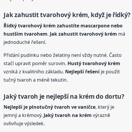
Jak zahustit tvarohový krém, když je řídký?
Řídký tvarohový krém zahustíte mascarpone nebo
hustším tvarohem
.
Jak zahustit tvarohový krém
má
jednoduché řešení.
Přidání pudinku nebo želatiny není vždy nutné. Často
stačí upravit poměr surovin.
Hustý tvarohový krém
vzniká z kvalitního základu.
Nejlepší řešení
je použít
tučný tvaroh a méně tekutin.
Jaký tvaroh je nejlepší na krém do dortu?
Nejlepší je plnotučný tvaroh ve vaničce
, který je
jemný a krémový.
Jaký tvaroh na krém
výrazně
ovlivňuje výsledek.