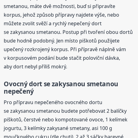
smetanou, máte dvě možnosti, buď si připravíte
korpus, jehož způsob přípravy najdete výše, nebo
můžete zvolit svěží a rychlý nepečený dort
se zakysanou smetanou. Postup při tvoření obou dortů
bude hodně podobný. Jen místo piškotů použijete
upečený rozkrojený korpus. Při přípravě náplně vám
v korpusovém podání bude stačit poloviční dávka,
aby dort nebyl příliš mokrý.
Ovocný dort se zakysanou smetanou
nepečený
Pro přípravu nepečeného ovocného dortu
se zakysanou smetanou budete potřebovat 2 balíčky
piškotů, čerstvé nebo kompotované ovoce, 1 kelímek
jogurtu, 3 kelímky zakysané smetany, asi 100 g
moučkového cukru (dle chuti), 2 až 3 sáčky barevné