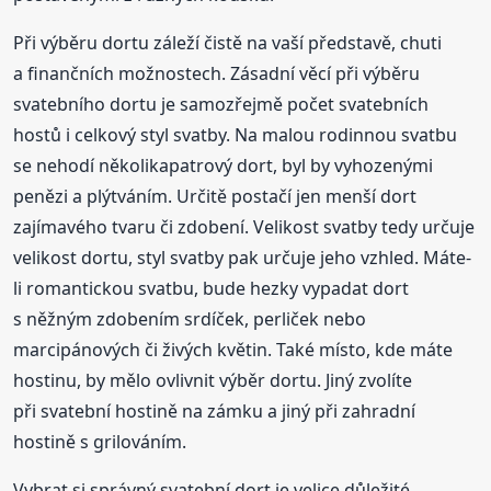
Při výběru dortu záleží čistě na vaší představě, chuti
a finančních možnostech. Zásadní věcí při výběru
svatebního dortu je samozřejmě počet svatebních
hostů i celkový styl svatby. Na malou rodinnou svatbu
se nehodí několikapatrový dort, byl by vyhozenými
penězi a plýtváním. Určitě postačí jen menší dort
zajímavého tvaru či zdobení. Velikost svatby tedy určuje
velikost dortu, styl svatby pak určuje jeho vzhled. Máte-
li romantickou svatbu, bude hezky vypadat dort
s něžným zdobením srdíček, perliček nebo
marcipánových či živých květin. Také místo, kde máte
hostinu, by mělo ovlivnit výběr dortu. Jiný zvolíte
při svatební hostině na zámku a jiný při zahradní
hostině s grilováním.
Vybrat si správný svatební dort je velice důležité.