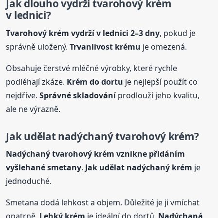
Jak dlouho vydrží tvarohový krém
v lednici?
Tvarohový krém vydrží v lednici 2–3 dny
, pokud je
správně uložený.
Trvanlivost krému
je omezená.
Obsahuje čerstvé mléčné výrobky, které rychle
podléhají zkáze.
Krém do dortu
je nejlepší použít co
nejdříve.
Správné skladování
prodlouží jeho kvalitu,
ale ne výrazně.
Jak udělat nadýchaný tvarohový krém?
Nadýchaný tvarohový krém vznikne přidáním
vyšlehané smetany
.
Jak udělat nadýchaný krém
je
jednoduché.
Smetana dodá lehkost a objem. Důležité je ji vmíchat
opatrně.
Lehký krém
je ideální do dortů.
Nadýchaná