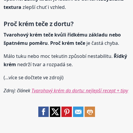
textura
zlepší chuť i vzhled.
Proč krém teče z dortu?
Tvarohový krém teče kvůli řídkému základu nebo
špatnému poměru
.
Proč krém teče
je častá chyba.
Málo tuku nebo moc tekutin způsobí nestabilitu.
Řídký
krém
nedrží tvar a rozpadá se.
(...více se dočtete ve zdroji)
Zdroj: článek
Tvarohový krém do dortu: nejlepší recept + tipy