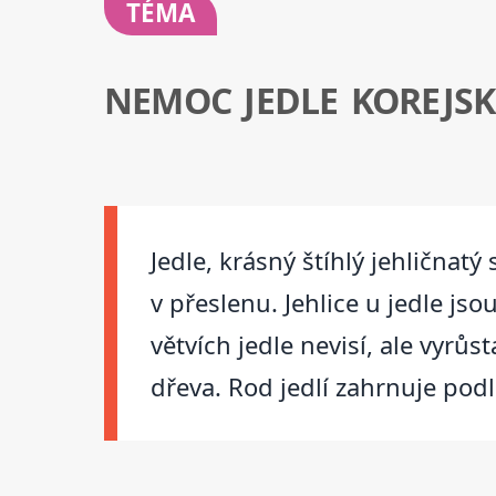
TÉMA
NEMOC JEDLE KOREJS
Jedle, krásný štíhlý jehlična
v přeslenu. Jehlice u jedle j
větvích jedle nevisí, ale vyrů
dřeva. Rod jedlí zahrnuje pod