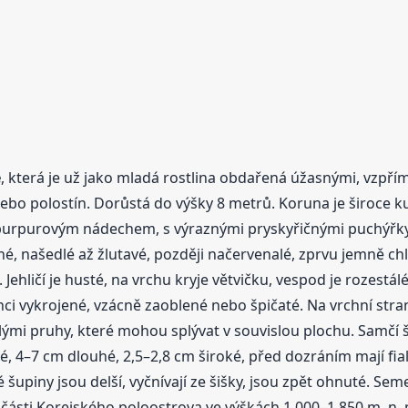
e
, která je už jako mladá rostlina obdařená úžasnými, vzp
bo polostín. Dorůstá do výšky 8 metrů. Koruna je široce kuž
 s purpurovým nádechem, s výraznými pryskyřičnými puchýřky
, našedlé až žlutavé, později načervenalé, zprvu jemně chlu
Jehličí je husté, na vrchu kryje větvičku, vespod je rozestá
nci vykrojené, vzácně zaoblené nebo špičaté. Na vrchní straně
mi pruhy, které mohou splývat v souvislou plochu. Samčí šiš
ité, 4–7 cm dlouhé, 2,5–2,8 cm široké, před dozráním mají 
šupiny jsou delší, vyčnívají ze šišky, jsou zpět ohnuté. Se
í části Korejského poloostrova ve výškách 1 000–1 850 m. n.