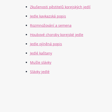
Zkušenosti pěstitelů korejských jedlí
Jedle kavkazská popis
Rozmnožování a semena
Houbové choroby korejské jedle
Jedle ojíněná popis
Jedlé kaštany
Mušle slávky
Slávky jedlé