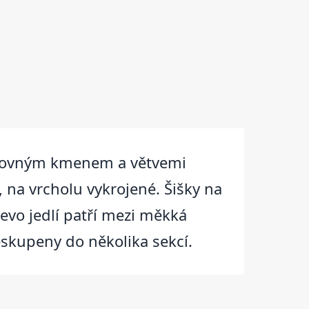
 s rovným kmenem a větvemi
 na vrcholu vykrojené. Šišky na
řevo jedlí patří mezi měkká
eskupeny do několika sekcí.