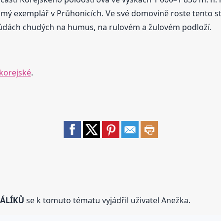
známý exemplář v Průhonicích. Ve své domovině roste tento 
ůdách chudých na humus, na rulovém a žulovém podloží.
korejské
.
RÁLÍKŮ
se k tomuto tématu vyjádřil uživatel Anežka.