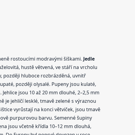
římeně rostoucími modravými šiškami.
Jedle
elovitá, hustě větvená, ve stáří na vrcholu
, později hluboce rozbrázděná, uvnitř
paté, později olysalé. Pupeny jsou kulaté,
lé. Jehlice jsou 10 až 20 mm dlouhé, 2–2,5 mm
 je jehličí lesklé, tmavě zelené s výraznou
tice vyrůstají na konci větviček, jsou tmavě
fialově purpurovou barvu. Semenné šupiny
mena jsou včetně křídla 10–12 mm dlouhá,
 m. Do Evropy byl poprvé dovezen v roce