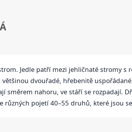
KÁ
tý strom. Jedle patří mezi jehličnaté stromy
sou většinou dvouřadé, hřebenitě uspořádané,
stají směrem nahoru, ve stáří se rozpadají. D
le různých pojetí 40–55 druhů, které jsou s