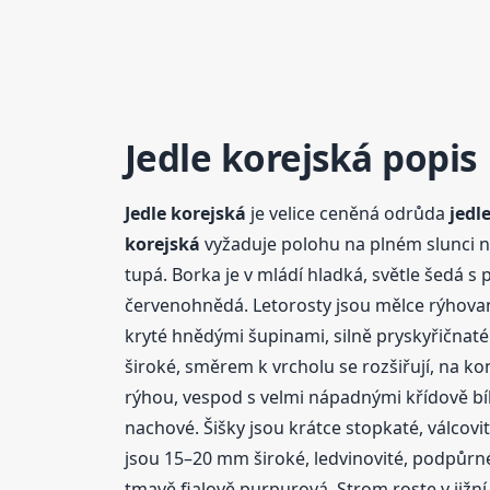
Jedle
korejská
popis
Jedle
korejská
je velice ceněná odrůda
jedl
korejská
vyžaduje polohu na plném slunci ne
tupá. Borka je v mládí hladká, světle šedá
červenohnědá. Letorosty jsou mělce rýhované
kryté hnědými šupinami, silně pryskyřičnaté. 
široké, směrem k vrcholu se rozšiřují, na ko
rýhou, vespod s velmi nápadnými křídově bílý
nachové. Šišky jsou krátce stopkaté, válcov
jsou 15–20 mm široké, ledvinovité, podpůrné 
tmavě fialově purpurová. Strom roste v jižn