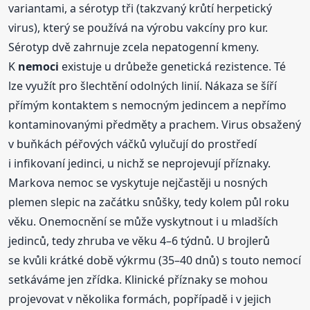
variantami, a sérotyp tři (takzvaný krůtí herpetický
virus), který se používá na výrobu vakcíny pro kur.
Sérotyp dvě zahrnuje zcela nepatogenní kmeny.
K
nemoci
existuje u drůbeže genetická rezistence. Té
lze využít pro šlechtění odolných linií. Nákaza se šíří
přímým kontaktem s nemocným jedincem a nepřímo
kontaminovanými předměty a prachem. Virus obsažený
v buňkách péřových váčků vylučují do prostředí
i infikovaní jedinci, u nichž se neprojevují příznaky.
Markova nemoc se vyskytuje nejčastěji u nosných
plemen slepic na začátku snůšky, tedy kolem půl roku
věku. Onemocnění se může vyskytnout i u mladších
jedinců, tedy zhruba ve věku 4–6 týdnů. U brojlerů
se kvůli krátké době výkrmu (35–40 dnů) s touto nemocí
setkáváme jen zřídka. Klinické příznaky se mohou
projevovat v několika formách, popřípadě i v jejich