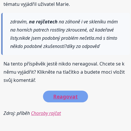
tématu vyjádřil uživatel Marie.
zdravím,
na rajčatech
na záhoně i ve skleníku mám
na horních patrech rostliny zkroucené, až kadeřavé
listy.nikde jsem podobný problém nečetla.má s tímto
někdo podobné zkušenosti?díky za odpověď
Na tento příspěvěk jestě nikdo nereagoval. Chcete se k
němu vyjádřit? Klikněte na tlačítko a budete moci vložit
svůj komentář.
Reagovat
Zdroj: příběh
Choroby rajčat