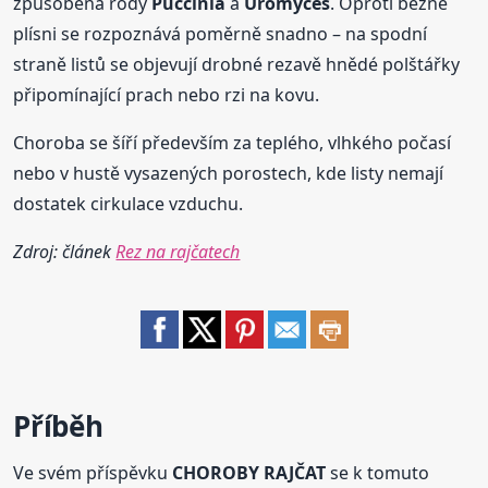
způsobená rody
Puccinia
a
Uromyces
. Oproti běžné
plísni se rozpoznává poměrně snadno – na spodní
straně listů se objevují drobné rezavě hnědé polštářky
připomínající prach nebo rzi na kovu.
Choroba se šíří především za teplého, vlhkého počasí
nebo v hustě vysazených porostech, kde listy nemají
dostatek cirkulace vzduchu.
Zdroj: článek
Rez na rajčatech
Příběh
Ve svém příspěvku
CHOROBY RAJČAT
se k tomuto