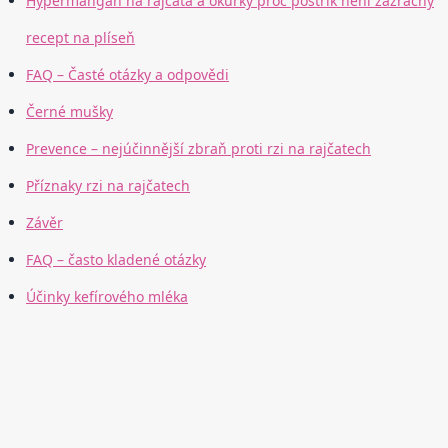
Hypermangan na rajčata a okurky proč postřik není zázračný
recept na plíseň
FAQ – Časté otázky a odpovědi
Černé mušky
Prevence – nejúčinnější zbraň proti rzi na rajčatech
Příznaky rzi na rajčatech
Závěr
FAQ – často kladené otázky
Účinky kefírového mléka