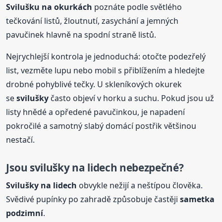
Svilušku na okurkách
poznáte podle světlého
tečkování listů, žloutnutí, zasychání a jemných
pavučinek hlavně na spodní straně listů.
Nejrychlejší kontrola je jednoduchá: otočte podezřelý
list, vezměte lupu nebo mobil s přiblížením a hledejte
drobné pohyblivé tečky. U skleníkových okurek
se
svilušky
často objeví v horku a suchu. Pokud jsou už
listy hnědé a opředené pavučinkou, je napadení
pokročilé a samotný slabý domácí postřik většinou
nestačí.
Jsou svilušky na lidech nebezpečné?
Svilušky na lidech
obvykle nežijí a neštípou člověka.
Svědivé pupínky po zahradě způsobuje častěji
sametka
podzimní
.