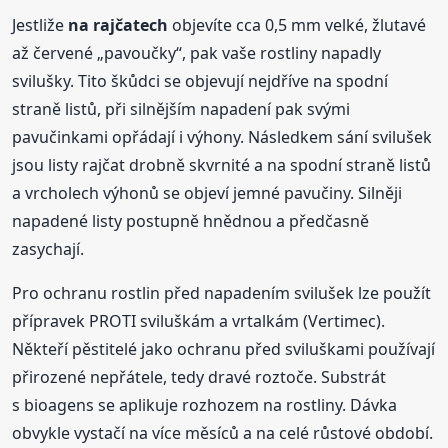
Jestliže
na rajčatech
objevíte cca 0,5 mm velké, žlutavé
až červené „pavoučky“, pak vaše rostliny napadly
svilušky. Tito škůdci se objevují nejdříve na spodní
straně listů, při silnějším napadení pak svými
pavučinkami opřádají i výhony. Následkem sání svilušek
jsou listy rajčat drobně skvrnité a na spodní straně listů
a vrcholech výhonů se objeví jemné pavučiny. Silněji
napadené listy postupně hnědnou a předčasně
zasychají.
Pro ochranu rostlin před napadením svilušek lze použít
přípravek PROTI sviluškám a vrtalkám (Vertimec).
Někteří pěstitelé jako ochranu před sviluškami používají
přirozené nepřátele, tedy dravé roztoče. Substrát
s bioagens se aplikuje rozhozem na rostliny. Dávka
obvykle vystačí na více měsíců a na celé růstové období.