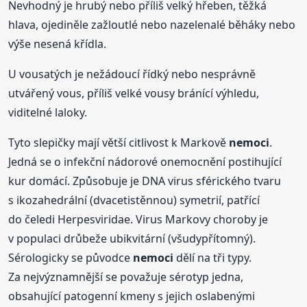
Nevhodný je hrubý nebo příliš velký hřeben, těžká
hlava, ojediněle zažloutlé nebo nazelenalé běháky nebo
výše nesená křídla.
U vousatých je nežádoucí řídký nebo nesprávně
utvářený vous, příliš velké vousy bránící výhledu,
viditelné laloky.
Tyto slepičky mají větší citlivost k Markově
nemoci
.
Jedná se o infekční nádorové onemocnění postihující
kur domácí. Způsobuje je DNA virus sférického tvaru
s ikozahedrální (dvacetistěnnou) symetrií, patřící
do čeledi Herpesviridae. Virus Markovy choroby je
v populaci drůbeže ubikvitární (všudypřítomný).
Sérologicky se původce
nemoci
dělí na tři typy.
Za nejvýznamnější se považuje sérotyp jedna,
obsahující patogenní kmeny s jejich oslabenými