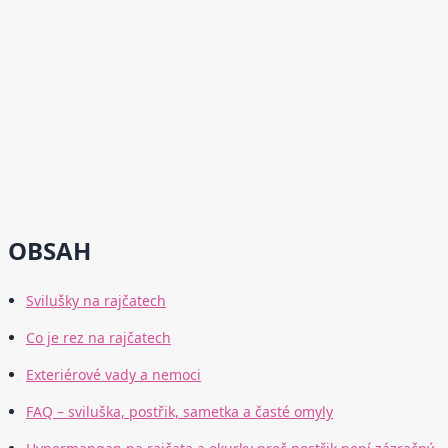
OBSAH
Svilušky na rajčatech
Co je rez na rajčatech
Exteriérové vady a nemoci
FAQ – sviluška, postřik, sametka a časté omyly