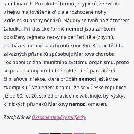
kombinacích. Pro akutní formu je typické, že zvířata
v hejnu mají svěšená křídla a rozhozené nohy
v důsledku obrny běháků. Nádory se tvoří na žláznatém
žaludku. Při klasické formě
nemoci
jsou zánětem
postiženy zejména nervy na periferii těla (zbytní),
dochází k obrnám a ochrnutí končetin. Kromě těchto
závažných příznaků způsobuje Markova choroba
i oslabení celého imunitního systému organismu, proto
se pak uplatňují druhotné bakteriální, parazitární
či plísňové infekce, které průběh
nemoci
ještě více
zkomplikují. Vzhledem k tomu, že se v České republice
již od 60. let 20. století pravidelně vakcinuje, byl výskyt
klinických příznaků Markovy
nemoci
omezen.
Zdroj: článek
Okrasné slepičky milflerky