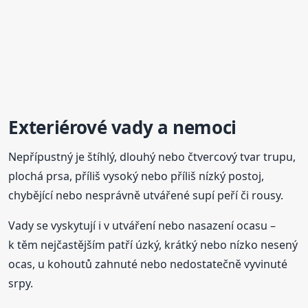
Exteriérové vady a
nemoci
Nepřípustný je štíhlý, dlouhý nebo čtvercový tvar trupu,
plochá prsa, příliš vysoký nebo příliš nízký postoj,
chybějící nebo nesprávně utvářené supí peří či rousy.
Vady se vyskytují i v utváření nebo nasazení ocasu –
k těm nejčastějším patří úzký, krátký nebo nízko nesený
ocas, u kohoutů zahnuté nebo nedostatečně vyvinuté
srpy.