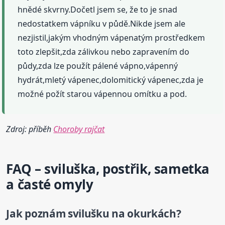
hnědé skvrny.Dočetl jsem se, že to je snad
nedostatkem vápníku v půdě.Nikde jsem ale
nezjistil,jakým vhodným vápenatým prostředkem
toto zlepšit,zda zálivkou nebo zapravením do
půdy,zda lze použít pálené vápno,vápenný
hydrát,mletý vápenec,dolomitický vápenec,zda je
možné požít starou vápennou omítku a pod.
Zdroj: příběh
Choroby rajčat
FAQ – sviluška, postřik, sametka
a časté omyly
Jak poznám svilušku na okurkách?