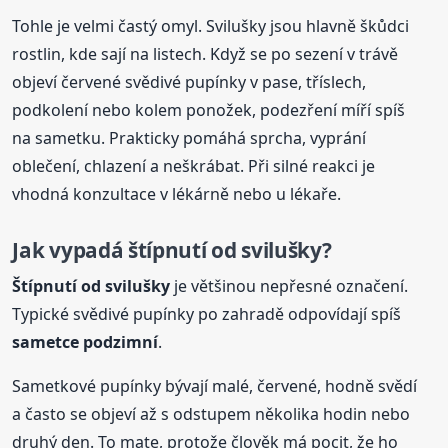
Tohle je velmi častý omyl. Svilušky jsou hlavně škůdci
rostlin, kde sají na listech. Když se po sezení v trávě
objeví červené svědivé pupínky v pase, tříslech,
podkolení nebo kolem ponožek, podezření míří spíš
na sametku. Prakticky pomáhá sprcha, vyprání
oblečení, chlazení a neškrábat. Při silné reakci je
vhodná konzultace v lékárně nebo u lékaře.
Jak vypadá štípnutí od svilušky?
Štípnutí od svilušky
je většinou nepřesné označení.
Typické svědivé pupínky po zahradě odpovídají spíš
sametce podzimní
.
Sametkové pupínky bývají malé, červené, hodně svědí
a často se objeví až s odstupem několika hodin nebo
druhý den. To mate, protože člověk má pocit, že ho