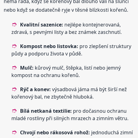
nemá ráda, když se kořenový bal dlouho válí na slunci
nebo když se dodatečně ryje v těsné blízkosti kořenů.
Kvalitní sazenice:
nejlépe kontejnerovaná,
zdravá, s pevnými listy a bez známek zaschnutí.
Kompost nebo listovka:
pro zlepšení struktury
půdy a podporu života v půdě.
Mulč:
kůrový mulč, štěpka, listí nebo jemný
kompost na ochranu kořenů.
Rýč a konev:
výsadbová jáma má být širší než
kořenový bal, ne zbytečně hluboká.
Bílá netkaná textilie:
pro dočasnou ochranu
mladé rostliny při silných mrazech a zimním větru.
Chvojí nebo rákosová rohož:
jednoduchá zimní