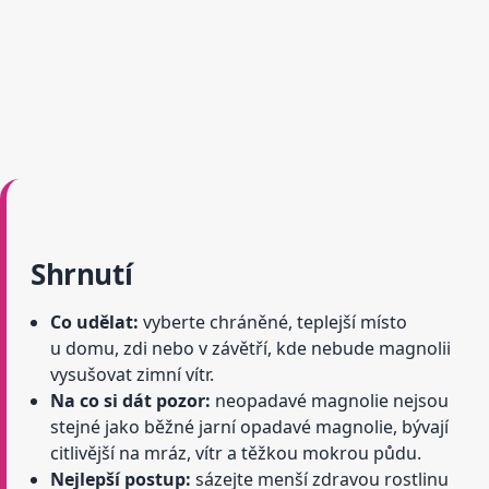
Shrnutí
Co udělat:
vyberte chráněné, teplejší místo
u domu, zdi nebo v závětří, kde nebude magnolii
vysušovat zimní vítr.
Na co si dát pozor:
neopadavé magnolie nejsou
stejné jako běžné jarní opadavé magnolie, bývají
citlivější na mráz, vítr a těžkou mokrou půdu.
Nejlepší postup:
sázejte menší zdravou rostlinu