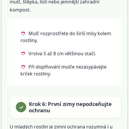
mulč, štěpka, listí nebo jemnější zahradní
kompost.
Mulč rozprostřete do širší mísy kolem
rostliny.
Vrstva 5 až 8 cm většinou stačí.
Při doplňování mulče nezasypávejte
krček rostliny.
Krok 6: První zimy nepodceňujte
ochranu
U mladých rostlin je zimní ochrana rozumná i u