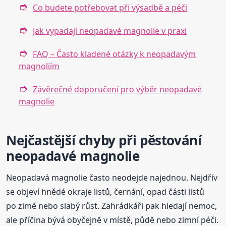
Co budete potřebovat při výsadbě a péči
Jak vypadají neopadavé magnolie v praxi
FAQ – Často kladené otázky k neopadavým
magnoliím
Závěrečné doporučení pro výběr neopadavé
magnolie
Nejčastější chyby při pěstování
neopadavé magnolie
Neopadavá magnolie často neodejde najednou. Nejdřív
se objeví hnědé okraje listů, černání, opad části listů
po zimě nebo slabý růst. Zahrádkáři pak hledají nemoc,
ale příčina bývá obyčejně v místě, půdě nebo zimní péči.