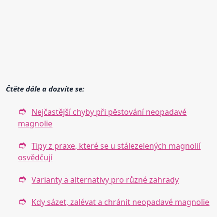
Čtěte dále a dozvíte se:
Nejčastější chyby při pěstování neopadavé
magnolie
Tipy z praxe, které se u stálezelených magnolií
osvědčují
Varianty a alternativy pro různé zahrady
Kdy sázet, zalévat a chránit neopadavé magnolie