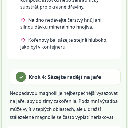
kompost, listovku nebo zahradnický
substrát pro okrasné dřeviny.
Na dno nedávejte čerstvý hnůj ani
silnou dávku minerálního hnojiva.
Kořenový bal sázejte stejně hluboko,
jako byl v kontejneru.
Krok 4: Sázejte raději na jaře
Neopadavou magnolii je nejbezpečnější vysazovat
na jaře, aby do zimy zakořenila. Podzimní výsadba
může vyjít v teplých oblastech, ale u dražší
stálezelené magnolie se často vyplatí neriskovat.