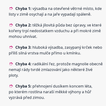
Chyba 1:
výsadba na otevřené větrné místo, kde
listy v zimě osychají a na jaře vypadají spáleně.
Chyba 2:
těžká jílovitá půda bez úpravy, ve které
kořeny trpí nedostatkem vzduchu a při mokré zimě
mohou uhnívat.
Chyba 3:
hluboká výsadba, zasypaný krček nebo
příliš silná vrstva mulče přímo u kmínku.
Chyba 4:
radikální řez, protože magnolie obecně
nemají rády tvrdé zmlazování jako některé živé
ploty.
Chyba 5:
přehnojení dusíkem koncem léta,
po kterém rostlina naraší měkké výhony a hůř
vyzrává před zimou.