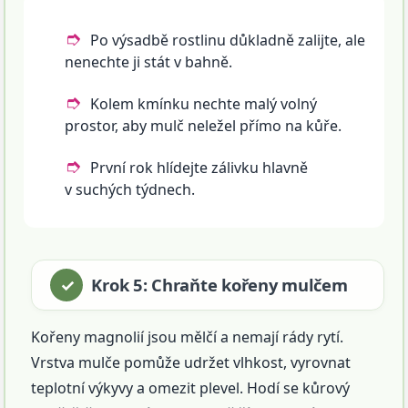
Po výsadbě rostlinu důkladně zalijte, ale
nenechte ji stát v bahně.
Kolem kmínku nechte malý volný
prostor, aby mulč neležel přímo na kůře.
První rok hlídejte zálivku hlavně
v suchých týdnech.
Krok 5: Chraňte kořeny mulčem
Kořeny magnolií jsou mělčí a nemají rády rytí.
Vrstva mulče pomůže udržet vlhkost, vyrovnat
teplotní výkyvy a omezit plevel. Hodí se kůrový