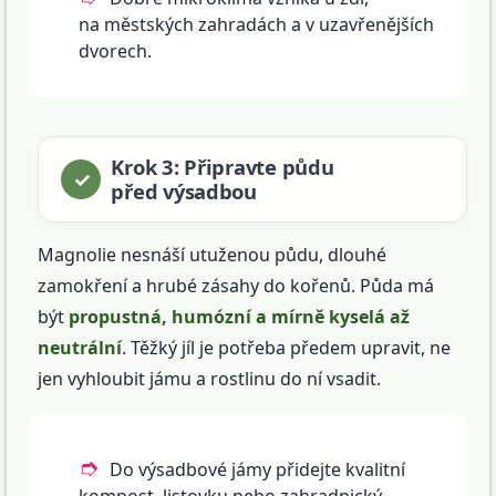
na městských zahradách a v uzavřenějších
dvorech.
Krok 3: Připravte půdu
před výsadbou
Magnolie nesnáší utuženou půdu, dlouhé
zamokření a hrubé zásahy do kořenů. Půda má
být
propustná, humózní a mírně kyselá až
neutrální
. Těžký jíl je potřeba předem upravit, ne
jen vyhloubit jámu a rostlinu do ní vsadit.
Do výsadbové jámy přidejte kvalitní