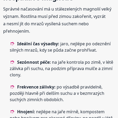
Správné načasování má u stálezelených magnolií velký
význam. Rostlina musí před zimou zakořenit, vyzrát
a nesmí jít do mrazů vysílená suchem nebo
přehnojením.
Ideální čas výsadby:
jaro, nejlépe po odeznění
silných mrazů, kdy se půda začne prohřívat.
Sezónnost péče:
na jaře kontrola po zimě, v létě
zálivka při suchu, na podzim příprava mulče a zimní
clony.
Frekvence zálivky:
po výsadbě pravidelně,
později hlavně při delším suchu a v bezmrazých
suchých zimních obdobích.
Hnojení:
nejlépe na jaře mírně, kompostem
nebo hnojivem pro okrasné dřeviny, ne pozdě v létě.