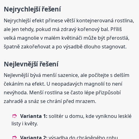
Nejrychlejší řešení
Nejrychlejší efekt přinese větší kontejnerovaná rostlina,
ale jen tehdy, pokud má zdravý kořenový bal. Příliš
velká magnolie v malém květináči může být přerostlá,
špatně zakořeňovat a po výsadbě dlouho stagnovat.
Nejlevnější řešení
Nejlevnější bývá menší sazenice, ale počítejte s delším
čekáním na efekt. U neopadavých magnolií to není
nevýhoda. Menší rostlina se často lépe přizpůsobí
zahradě a snáz se chrání před mrazem.
Varianta 1:
solitér u domu, kde vyniknou lesklé
listy i květy.
Varianta 2:
výsadba do chráněného rohu