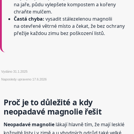
na jaře, půdu vylepšete kompostem a kořeny
chraňte mulčem.
Častá chyba:
vysadit stálezelenou magnolii
na otevřené větrné místo a čekat, že bez ochrany
přežije každou zimu bez poškození listů.
Vydáno
31.1.2025
Naposledy upraveno
17.6.2026
Proč je to důležité a kdy
neopadavé magnolie řešit
Neopadavé magnolie
lákají hlavně tím, že mají lesklé
kožovité listy i v zimě a u vhodných odrůd také velké