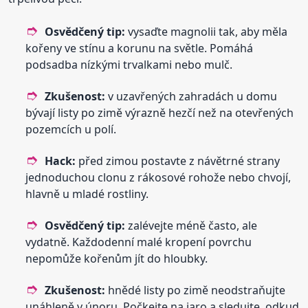
Osvědčený tip:
vysaďte magnolii tak, aby měla
kořeny ve stínu a korunu na světle. Pomáhá
podsadba nízkými trvalkami nebo mulč.
Zkušenost:
v uzavřených zahradách u domu
bývají listy po zimě výrazně hezčí než na otevřených
pozemcích u polí.
Hack:
před zimou postavte z návětrné strany
jednoduchou clonu z rákosové rohože nebo chvojí,
hlavně u mladé rostliny.
Osvědčený tip:
zalévejte méně často, ale
vydatně. Každodenní malé kropení povrchu
nepomůže kořenům jít do hloubky.
Zkušenost:
hnědé listy po zimě neodstraňujte
unáhleně v únoru. Počkejte na jaro a sledujte, odkud