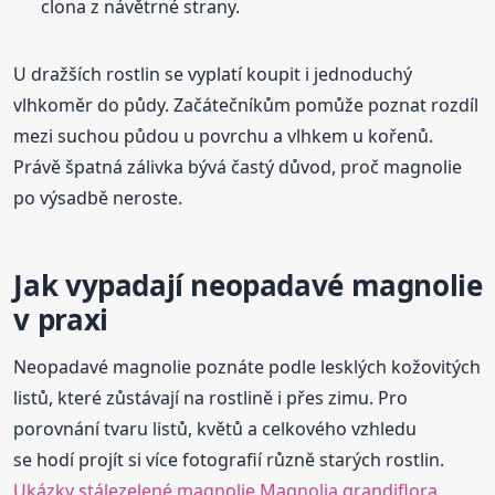
clona z návětrné strany.
U dražších rostlin se vyplatí koupit i jednoduchý
vlhkoměr do půdy. Začátečníkům pomůže poznat rozdíl
mezi suchou půdou u povrchu a vlhkem u kořenů.
Právě špatná zálivka bývá častý důvod, proč magnolie
po výsadbě neroste.
Jak vypadají neopadavé magnolie
v praxi
Neopadavé magnolie poznáte podle lesklých kožovitých
listů, které zůstávají na rostlině i přes zimu. Pro
porovnání tvaru listů, květů a celkového vzhledu
se hodí projít si více fotografií různě starých rostlin.
Ukázky stálezelené magnolie Magnolia grandiflora