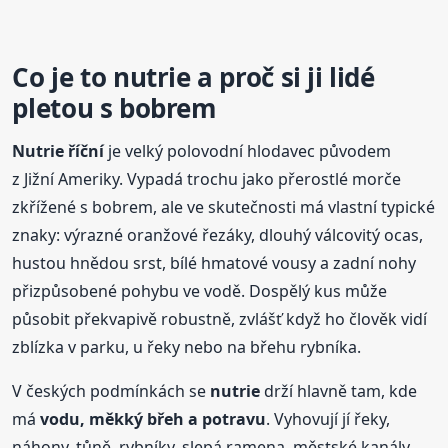
Co je to
nutrie
a proč si ji lidé
pletou s bobrem
Nutrie
říční
je velký polovodní hlodavec původem
z Jižní Ameriky. Vypadá trochu jako přerostlé morče
zkřížené s bobrem, ale ve skutečnosti má vlastní typické
znaky: výrazné oranžové řezáky, dlouhý válcovitý ocas,
hustou hnědou srst, bílé hmatové vousy a zadní nohy
přizpůsobené pohybu ve vodě. Dospělý kus může
působit překvapivě robustně, zvlášť když ho člověk vidí
zblízka v parku, u řeky nebo na břehu rybníka.
V českých podmínkách se
nutrie
drží hlavně tam, kde
má
vodu, měkký břeh a potravu
. Vyhovují jí řeky,
náhony, tůně, rybníky, slepá ramena, městské kanály