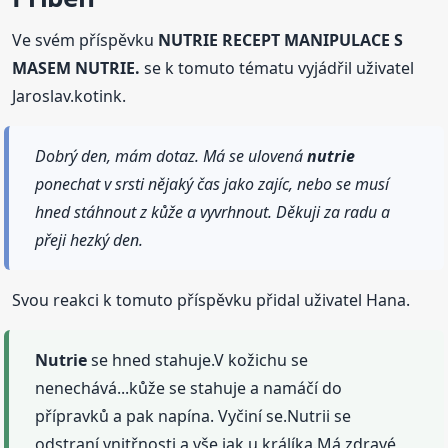
Ve svém příspěvku
NUTRIE RECEPT MANIPULACE S
MASEM NUTRIE.
se k tomuto tématu vyjádřil uživatel
Jaroslav.kotink.
Dobrý den, mám dotaz. Má se ulovená
nutrie
ponechat v srsti nějaký čas jako zajíc, nebo se musí
hned stáhnout z kůže a vyvrhnout. Děkuji za radu a
přeji hezký den.
Svou reakci k tomuto příspěvku přidal uživatel Hana.
Nutrie
se hned stahuje.V kožichu se
nenechává...kůže se stahuje a namáčí do
přípravků a pak napína. Vyčiní se.Nutrii se
odstraní vnitřnosti a vše jak u králíka.Má zdravé