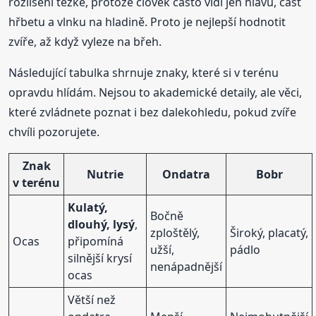
rozlišení těžké, protože člověk často vidí jen hlavu, část
hřbetu a vlnku na hladině. Proto je nejlepší hodnotit
zvíře, až když vyleze na břeh.
Následující tabulka shrnuje znaky, které si v terénu
opravdu hlídám. Nejsou to akademické detaily, ale věci,
které zvládnete poznat i bez dalekohledu, pokud zvíře
chvíli pozorujete.
Znak
Nutrie
Ondatra
Bobr
v terénu
Kulatý,
Bočně
dlouhý, lysý
,
zploštělý,
Široký, placatý,
Ocas
připomíná
užší,
pádlo
silnější krysí
nenápadnější
ocas
Větší než