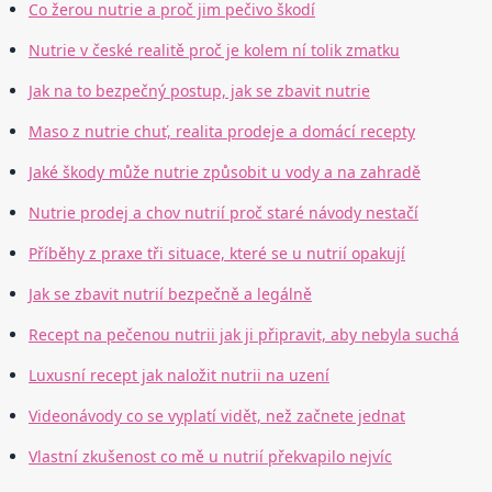
Co žerou nutrie a proč jim pečivo škodí
Nutrie v české realitě proč je kolem ní tolik zmatku
Jak na to bezpečný postup, jak se zbavit nutrie
Maso z nutrie chuť, realita prodeje a domácí recepty
Jaké škody může nutrie způsobit u vody a na zahradě
Nutrie prodej a chov nutrií proč staré návody nestačí
Příběhy z praxe tři situace, které se u nutrií opakují
Jak se zbavit nutrií bezpečně a legálně
Recept na pečenou nutrii jak ji připravit, aby nebyla suchá
Luxusní recept jak naložit nutrii na uzení
Videonávody co se vyplatí vidět, než začnete jednat
Vlastní zkušenost co mě u nutrií překvapilo nejvíc