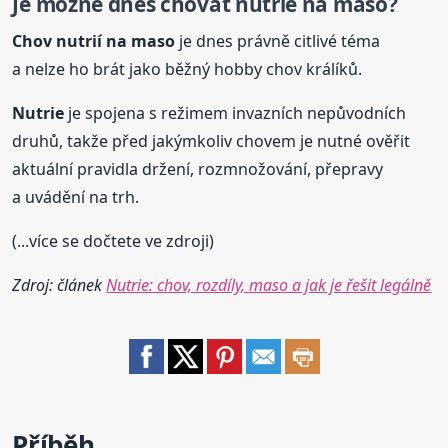
Je možné dnes chovat
nutrie
na maso?
Chov nutrií na maso
je dnes právně citlivé téma
a nelze ho brát jako běžný hobby chov králíků.
Nutrie
je spojena s režimem invazních nepůvodních
druhů, takže před jakýmkoliv chovem je nutné ověřit
aktuální pravidla držení, rozmnožování, přepravy
a uvádění na trh.
(...více se dočtete ve zdroji)
Zdroj: článek
Nutrie: chov, rozdíly, maso a jak je řešit legálně
Příběh