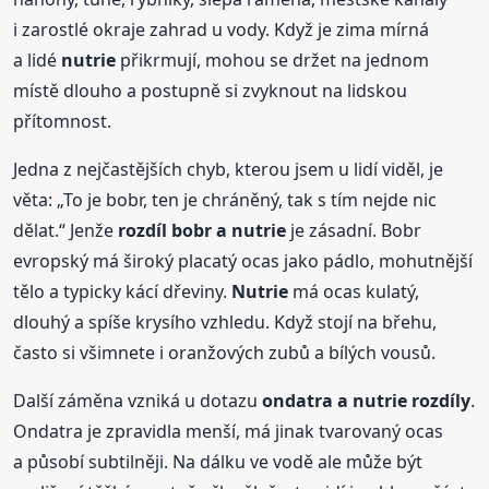
i zarostlé okraje zahrad u vody. Když je zima mírná
a lidé
nutrie
přikrmují, mohou se držet na jednom
místě dlouho a postupně si zvyknout na lidskou
přítomnost.
Jedna z nejčastějších chyb, kterou jsem u lidí viděl, je
věta: „To je bobr, ten je chráněný, tak s tím nejde nic
dělat.“ Jenže
rozdíl bobr a
nutrie
je zásadní. Bobr
evropský má široký placatý ocas jako pádlo, mohutnější
tělo a typicky kácí dřeviny.
Nutrie
má ocas kulatý,
dlouhý a spíše krysího vzhledu. Když stojí na břehu,
často si všimnete i oranžových zubů a bílých vousů.
Další záměna vzniká u dotazu
ondatra a
nutrie
rozdíly
.
Ondatra je zpravidla menší, má jinak tvarovaný ocas
a působí subtilněji. Na dálku ve vodě ale může být