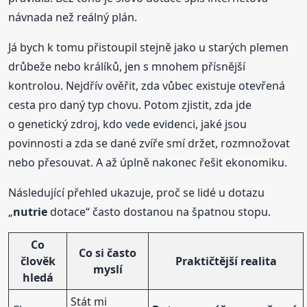
návnada než reálný plán.
Já bych k tomu přistoupil stejně jako u starých plemen
drůbeže nebo králíků, jen s mnohem přísnější
kontrolou. Nejdřív ověřit, zda vůbec existuje otevřená
cesta pro daný typ chovu. Potom zjistit, zda jde
o genetický zdroj, kdo vede evidenci, jaké jsou
povinnosti a zda se dané zvíře smí držet, rozmnožovat
nebo přesouvat. A až úplně nakonec řešit ekonomiku.
Následující přehled ukazuje, proč se lidé u dotazu
„
nutrie
dotace“ často dostanou na špatnou stopu.
Co
Co si často
člověk
Praktičtější realita
myslí
hledá
Stát mi