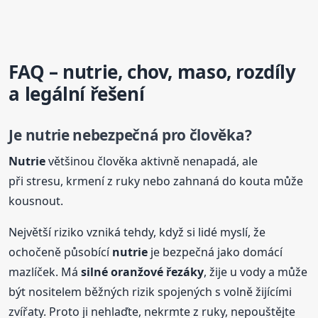
FAQ –
nutrie
, chov, maso, rozdíly
a legální řešení
Je
nutrie
nebezpečná pro člověka?
Nutrie
většinou člověka aktivně nenapadá, ale
při stresu, krmení z ruky nebo zahnaná do kouta může
kousnout.
Největší riziko vzniká tehdy, když si lidé myslí, že
ochočeně působící
nutrie
je bezpečná jako domácí
mazlíček. Má
silné oranžové řezáky
, žije u vody a může
být nositelem běžných rizik spojených s volně žijícími
zvířaty. Proto ji nehlaďte, nekrmte z ruky, nepouštějte