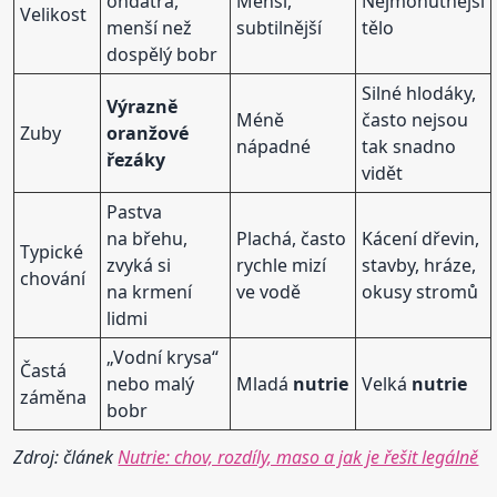
ondatra,
Menší,
Nejmohutnější
Velikost
menší než
subtilnější
tělo
dospělý bobr
Silné hlodáky,
Výrazně
Méně
často nejsou
Zuby
oranžové
nápadné
tak snadno
řezáky
vidět
Pastva
na břehu,
Plachá, často
Kácení dřevin,
Typické
zvyká si
rychle mizí
stavby, hráze,
chování
na krmení
ve vodě
okusy stromů
lidmi
„Vodní krysa“
Častá
nebo malý
Mladá
nutrie
Velká
nutrie
záměna
bobr
Zdroj: článek
Nutrie: chov, rozdíly, maso a jak je řešit legálně