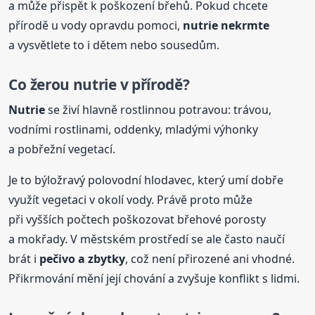
a může přispět k poškození břehů. Pokud chcete
přírodě u vody opravdu pomoci,
nutrie
nekrmte
a vysvětlete to i dětem nebo sousedům.
Co žerou
nutrie
v přírodě?
Nutrie
se živí hlavně rostlinnou potravou: trávou,
vodními rostlinami, oddenky, mladými výhonky
a pobřežní vegetací.
Je to býložravý polovodní hlodavec, který umí dobře
využít vegetaci v okolí vody. Právě proto může
při vyšších počtech poškozovat břehové porosty
a mokřady. V městském prostředí se ale často naučí
brát i
pečivo a zbytky
, což není přirozené ani vhodné.
Přikrmování mění její chování a zvyšuje konflikt s lidmi.