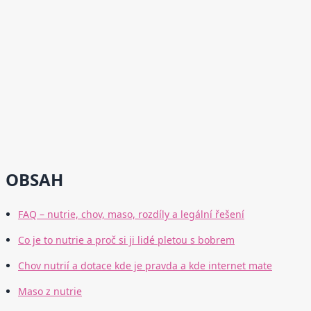
OBSAH
FAQ – nutrie, chov, maso, rozdíly a legální řešení
Co je to nutrie a proč si ji lidé pletou s bobrem
Chov nutrií a dotace kde je pravda a kde internet mate
Maso z nutrie