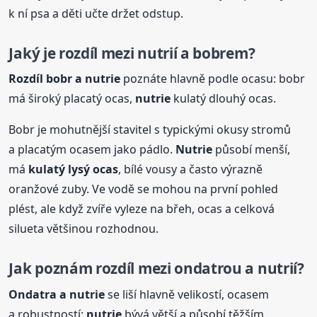
k ní psa a děti učte držet odstup.
Jaký je rozdíl mezi nutrií a bobrem?
Rozdíl bobr a
nutrie
poznáte hlavně podle ocasu: bobr
má široký placatý ocas,
nutrie
kulatý dlouhý ocas.
Bobr je mohutnější stavitel s typickými okusy stromů
a placatým ocasem jako pádlo.
Nutrie
působí menší,
má
kulatý lysý ocas
, bílé vousy a často výrazně
oranžové zuby. Ve vodě se mohou na první pohled
plést, ale když zvíře vyleze na břeh, ocas a celková
silueta většinou rozhodnou.
Jak poznám rozdíl mezi ondatrou a nutrií?
Ondatra a
nutrie
se liší hlavně velikostí, ocasem
a robustností;
nutrie
bývá větší a působí těžším