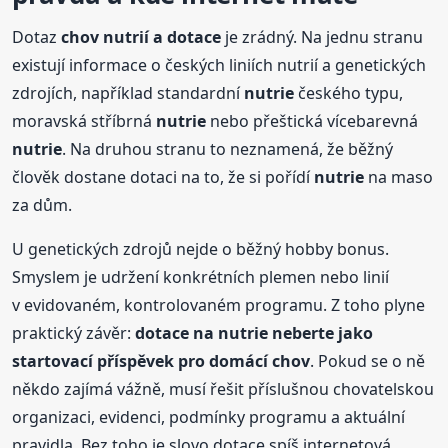
Dotaz
chov nutrií a dotace
je zrádný. Na jednu stranu
existují informace o českých liniích nutrií a genetických
zdrojích, například standardní
nutrie
českého typu,
moravská stříbrná
nutrie
nebo přeštická vícebarevná
nutrie
. Na druhou stranu to neznamená, že běžný
člověk dostane dotaci na to, že si pořídí
nutrie
na maso
za dům.
U genetických zdrojů nejde o běžný hobby bonus.
Smyslem je udržení konkrétních plemen nebo linií
v evidovaném, kontrolovaném programu. Z toho plyne
praktický závěr:
dotace na
nutrie
neberte jako
startovací příspěvek pro domácí chov
. Pokud se o ně
někdo zajímá vážně, musí řešit příslušnou chovatelskou
organizaci, evidenci, podmínky programu a aktuální
pravidla. Bez toho je slovo dotace spíš internetová