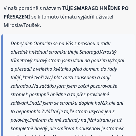
V naší poradně s názvem
TÚJE SMARAGD HNĚDNE PO
PŘESAZENÍ
se k tomuto tématu vyjádřil uživatel
MiroslavToušek.
Dobrý den.Obracím se na Vás s prosbou o radu
ohledně hnědnutí stromku thuje Smaragd.Vzrostlý
třímetrový zdravý strom jsem vloni na podzim vykopal
a přesadil z velkého květníku před domem do řady
thůjí ,které tvoří živý plot mezi sousedem a mojí
zahradou.Na začátku jara jsem začal pozorovat,že
stromek postupně hnědne a to přes pravidelné
zalévání.Snažil jsem se stromku doplnit hořčík,ale ani
to nepomohlo.Zvláštní je to,že strom usychá jen z
poloviny.Směrem do mé zahrady na jižní stranu je už
kompletně hnědý ,ale směrem k sousedovi je stromek