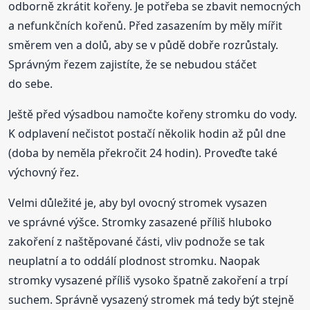
odborně zkrátit kořeny. Je potřeba se zbavit nemocných
a nefunkčních kořenů. Před zasazením by měly mířit
směrem ven a dolů, aby se v půdě dobře rozrůstaly.
Správným řezem zajistíte, že se nebudou stáčet
do sebe.
Ještě před výsadbou namočte kořeny stromku do vody.
K odplavení nečistot postačí několik hodin až půl dne
(doba by neměla překročit 24 hodin). Proveďte také
výchovný řez.
Velmi důležité je, aby byl ovocný stromek vysazen
ve správné výšce. Stromky zasazené příliš hluboko
zakoření z naštěpované části, vliv podnože se tak
neuplatní a to oddálí plodnost stromku. Naopak
stromky vysazené příliš vysoko špatně zakoření a trpí
suchem. Správně vysazený stromek má tedy být stejně