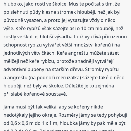
hluboko, jako rostl ve školce. Musíte počítat s tím, že
po slehnutí půdy klesne stromek hlouběji, než jak byl
původně vysazen, a proto jej vysazujte vždy o něco
výše. Keře rybízů však sázejte asi o 10 cm hlouběji, než
rostly ve školce, hlubší výsadba totiž využívá přirozenou
schopnost rybízu vytvářet větší množství kořenů i na
jednotlivých větvičkách. Keře angreštu můžete sázet
mělčeji než keře rybízu, protože snadněji vytvářejí
adventivní pupeny na starším dřevu. Stromky rybízu
a angreštu (na podnoži meruzalka) sázejte také o něco
hlouběji, než byly ve školce. Důležité je to zejména
při slabé kořenové soustavě.
Jáma musí být tak veliká, aby se kořeny nikde
nedotýkaly jejího okraje. Rozměry jámy se tedy pohybují
od 0,6 x 0,6 m do 1 x 1 m, hloubka jámy by pak měla být