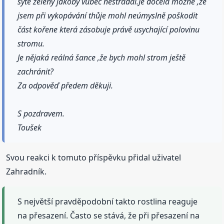
sytě zelený jakoby vůbec nestrádal.Je docela možné ,že
jsem při vykopávání thůje mohl neúmyslně poškodit
část kořene která zásobuje právě usychající polovinu
stromu.
Je nějaká reálná šance ,že bych mohl strom ještě
zachránit?
Za odpověď předem děkuji.
S pozdravem.
Toušek
Svou reakci k tomuto příspěvku přidal uživatel
Zahradník.
S největší pravděpodobní takto rostlina reaguje
na přesazení. Často se stává, že při přesazení na