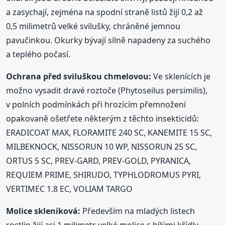
a zasychají, zejména na spodní straně listů žijí 0,2 až
0,5 milimetrů velké svilušky, chráněné jemnou
pavučinkou. Okurky bývají silně napadeny za suchého
a teplého počasí.
Ochrana
před sviluškou chmelovou:
Ve sklenících je
možno vysadit dravé roztoče (Phytoseilus persimilis),
v polních podmínkách při hrozícím přemnožení
opakovaně ošetřete některým z těchto insekticidů:
ERADICOAT MAX, FLORAMITE 240 SC, KANEMITE 15 SC,
MILBEKNOCK, NISSORUN 10 WP, NISSORUN 25 SC,
ORTUS 5 SC, PREV-GARD, PREV-GOLD, PYRANICA,
REQUIEM PRIME, SHIRUDO, TYPHLODROMUS PYRI,
VERTIMEC 1.8 EC, VOLIAM TARGO
Molice skleníková:
Především na mladých listech