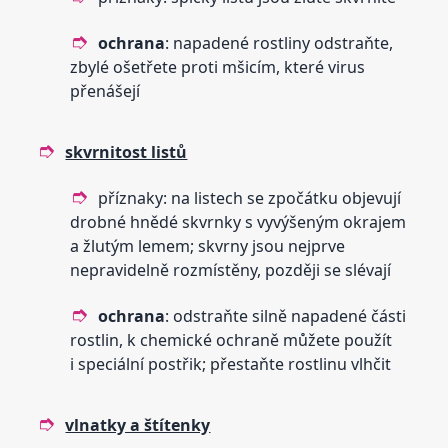
ochrana
: napadené rostliny odstraňte,
zbylé ošetřete proti mšicím, které virus
přenášejí
skvrnitost listů
příznaky: na listech se zpočátku objevují
drobné hnědé skvrnky s vyvýšeným okrajem
a žlutým lemem; skvrny jsou nejprve
nepravidelně rozmístěny, později se slévají
ochrana
: odstraňte silně napadené části
rostlin, k chemické ochraně můžete použít
i speciální postřik; přestaňte rostlinu vlhčit
vlnatky a štítenky