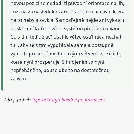
novou pozici se nedodrží původní orientace na jih,
což má za následek ozáření sluncem té části, která
na to nebyla zvyklá. Samozřejmě nejde ani vyloučit
poškození kořenového systému při přesazování.
Co s tím teď dělat? Uschlé větve ostříhat a nechat
túji, aby se s tím vypořádala sama a postupně
vyplnila proschlá místa novými větvemi z té části,
která nyní prosperuje. S hnojením to nyní
nepřehánějte, pouze dbejte na dostatečnou
zálivku.
Zdroj: příběh
Túje smaragd hnědne po přesazení