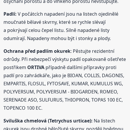
osychání porostu a do vlhkého porostu nevstupujte.
Padlí:
V počátcích napadení jsou na listech ojedinělé
moučnaté bělavé skvrny, které se rychle slévají
a pokrývají celou čepel listu. Silně napadené listy
odumírají. Napadeny mohou být i stonky a plody.
Ochrana
před padlím okurek
: Pěstujte rezidentní
odrůdy. Při nebezpečí výskytu padlí opakovaně ošetřete
postřikem
ORTIVA
případně dalšími přípravky proti
padlí pro zahrádkáře, jako je BIOAN, COLLIS, DAGONIS,
EMPARTIS, FLOSUL, FYTOSAVE, KUMAR, KUMULUS WG,
POLYVERSUM, POLYVERSUM - BIOGARDEN, ROMEO,
SERENADE ASO, SULFURUS, THIOPRON, TOPAS 100 EC,
TOPENCO 100 EC.
Sviluška chmelová (Tetrychus urticae):
Na listech
okurek jsou drobné běložluté skvrny, později hnědnou