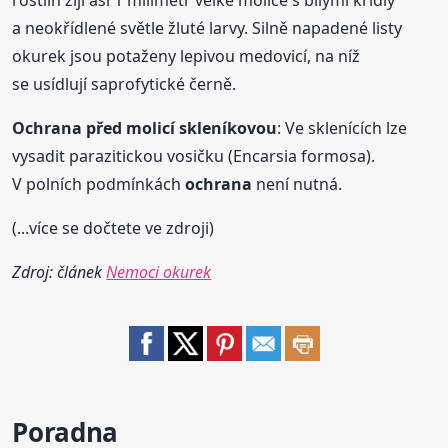
rostlin žijí asi 1 milimetr velké molice s bílými křídly
a neokřídlené světle žluté larvy. Silně napadené listy
okurek jsou potaženy lepivou medovicí, na níž
se usídlují saprofytické černě.
Ochrana
před molicí skleníkovou
: Ve sklenících lze
vysadit parazitickou vosičku (Encarsia formosa).
V polních podmínkách
ochrana
není nutná.
(...více se dočtete ve zdroji)
Zdroj: článek
Nemoci okurek
Poradna