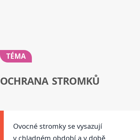
TÉMA
OCHRANA STROMKŮ
Ovocné stromky se vysazují
v chladném období a v době