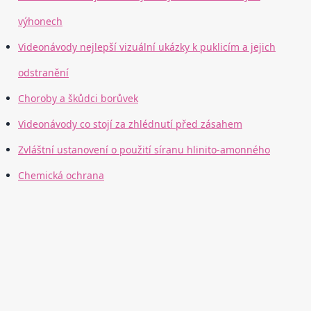
výhonech
Videonávody nejlepší vizuální ukázky k puklicím a jejich
odstranění
Choroby a škůdci borůvek
Videonávody co stojí za zhlédnutí před zásahem
Zvláštní ustanovení o použití síranu hlinito-amonného
Chemická ochrana