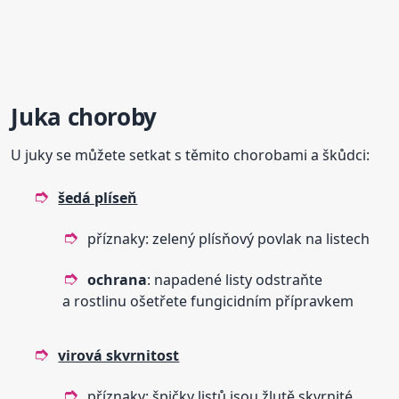
Juka choroby
U juky se můžete setkat s těmito chorobami a škůdci:
šedá plíseň
příznaky: zelený plísňový povlak na listech
ochrana
: napadené listy odstraňte
a rostlinu ošetřete fungicidním přípravkem
virová skvrnitost
příznaky: špičky listů jsou žlutě skvrnité