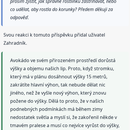
prosím zjistit, jak správně rostlinku zastřihávat, nebo
co udělat, aby rostla do korunky? Předem děkuji za
odpověď.
Svou reakci k tomuto příspěvku přidal uživatel
Zahradník.
Avokádo ve svém přirozeném prostředí dorůstá
výšky a objemu našich lip. Proto, když stromku,
který má v plánu dosáhnout výšky 15 metrů,
zakrátíte hlavní výhon, tak nebude dělat nic
jiného, než že vyšle nový výhon, který znovu
požene do výšky. Dělá to proto, že v našich
podnebných podmínkách má během zimy
nedostatek světla a myslí si, že zakořenil někde v
tmavém pralese a musí co nejvíce vyrůst do výšky,