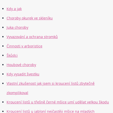
Kdy a jak
Choroby okurek ve skleníku
Juka choroby
Vyvazování a ochrana stromků
Činnosti v arboristice
Škůdci
Houbové choroby
Kdy vysadit švestku
Vlastní zkušenost jak jsem si kroucení listů zbytečně
zkomplikoval
Kroucení listů u třešně černé mšice umí udělat velkou škodu
Kroucení listů u jabloní nejčastěji mšice na mladých