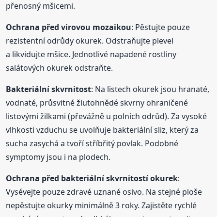
přenosný mšicemi.
Ochrana
před virovou mozaikou
: Pěstujte pouze
rezistentní odrůdy okurek. Odstraňujte plevel
a likvidujte mšice. Jednotlivé napadené rostliny
salátových okurek odstraňte.
Bakteriální skvrnitost
: Na listech okurek jsou hranaté,
vodnaté, průsvitné žlutohnědé skvrny ohraničené
listovými žilkami (převážně u polních odrůd). Za vysoké
vlhkosti vzduchu se uvolňuje bakteriální sliz, který za
sucha zasychá a tvoří stříbřitý povlak. Podobné
symptomy jsou i na plodech.
Ochrana
před bakteriální skvrnitostí okurek
:
Vysévejte pouze zdravé uznané osivo. Na stejné ploše
nepěstujte okurky minimálně 3 roky. Zajistěte rychlé