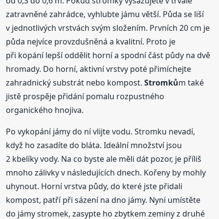
od 0,3 do 0,6 m. Pokud stromky vysazujete v trvale
zatravněné zahrádce, vyhlubte jámu větší. Půda se liší
v jednotlivých vrstvách svým složením. Prvních 20 cm je
půda nejvíce provzdušněná a kvalitní. Proto je
při kopání lepší oddělit horní a spodní část půdy na dvě
hromady. Do horní, aktivní vrstvy poté přimíchejte
zahradnický substrát nebo kompost.
Stromků
m také
jistě prospěje přidání pomalu rozpustného
organického hnojiva.
Po vykopání jámy do ní vlijte vodu. Stromku nevadí,
když ho zasadíte do bláta. Ideální množství jsou
2 kbelíky vody. Na co byste ale měli dát pozor, je příliš
mnoho zálivky v následujících dnech. Kořeny by mohly
uhynout. Horní vrstva půdy, do které jste přidali
kompost, patří při sázení na dno jámy. Nyní umístěte
do jámy stromek, zasypte ho zbytkem zeminy z druhé