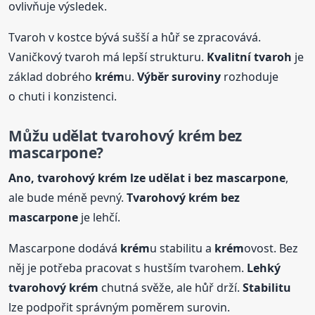
ovlivňuje výsledek.
Tvaroh v kostce bývá sušší a hůř se zpracovává.
Vaničkový tvaroh má lepší strukturu.
Kvalitní tvaroh
je
základ dobrého
krém
u.
Výběr suroviny
rozhoduje
o chuti i konzistenci.
Můžu udělat tvarohový
krém
bez
mascarpone?
Ano, tvarohový
krém
lze udělat i bez mascarpone
,
ale bude méně pevný.
Tvarohový
krém
bez
mascarpone
je lehčí.
Mascarpone dodává
krém
u stabilitu a
krém
ovost. Bez
něj je potřeba pracovat s hustším tvarohem.
Lehký
tvarohový
krém
chutná svěže, ale hůř drží.
Stabilitu
lze podpořit správným poměrem surovin.