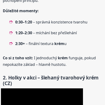
pochopení principu.
Důležité momenty:
0:30–1:20
– správná konzistence tvarohu
1:20–2:30
– míchání bez přešlehání
2:30+
– finální textura
krém
u
Co si z toho vzít:
I jednoduchý
krém
funguje, pokud
nepokazíte základ – hlavně hustotu.
2. Holky v akci – šlehaný tvarohový
krém
(CZ)