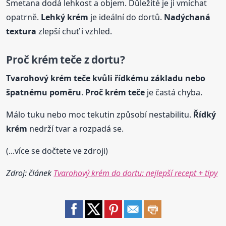
Smetana dodá lehkost a objem. Důležité je ji vmíchat
opatrně.
Lehký
krém
je ideální do dortů.
Nadýchaná
textura
zlepší chuť i vzhled.
Proč
krém
teče z dortu?
Tvarohový
krém
teče kvůli řídkému základu nebo
špatnému poměru
.
Proč
krém
teče
je častá chyba.
Málo tuku nebo moc tekutin způsobí nestabilitu.
Řídký
krém
nedrží tvar a rozpadá se.
(...více se dočtete ve zdroji)
Zdroj: článek
Tvarohový krém do dortu: nejlepší recept + tipy