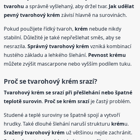
tvarohu
a správně vyšlehaný, aby držel tvar.
Jak udělat
pevný tvarohový
krém
závisí hlavně na surovinách.
Pokud použijete řídký tvaroh,
krém
nebude nikdy
stabilní. Důležité je také nepřešlehat směs, aby se
nesrazila.
Správný tvarohový
krém
vzniká kombinací
hustého základu a lehkého šlehání.
Pevnost
krém
u
můžete zvýšit mascarpone nebo vyšším podílem tuku.
Proč se tvarohový
krém
srazí?
Tvarohový
krém
se srazí při přešlehání nebo špatné
teplotě surovin
.
Proč se
krém
srazí
je častý problém.
Studené a teplé suroviny se špatně spojí a vytvoří
hrudky. Také dlouhé šlehání naruší strukturu
krém
u.
Sražený tvarohový
krém
už většinou nejde zachránit.