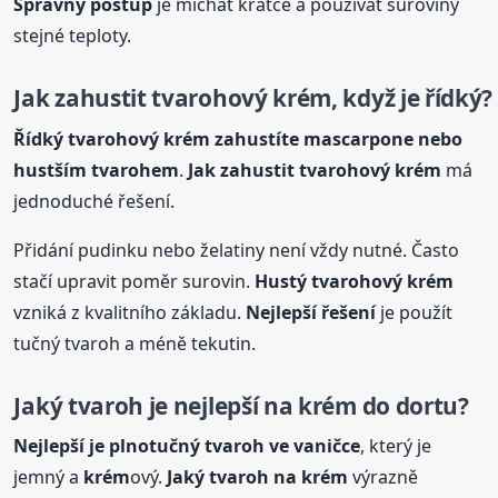
Správný postup
je míchat krátce a používat suroviny
stejné teploty.
Jak zahustit tvarohový
krém
, když je řídký?
Řídký tvarohový
krém
zahustíte mascarpone nebo
hustším tvarohem
.
Jak zahustit tvarohový
krém
má
jednoduché řešení.
Přidání pudinku nebo želatiny není vždy nutné. Často
stačí upravit poměr surovin.
Hustý tvarohový
krém
vzniká z kvalitního základu.
Nejlepší řešení
je použít
tučný tvaroh a méně tekutin.
Jaký tvaroh je nejlepší na
krém
do dortu?
Nejlepší je plnotučný tvaroh ve vaničce
, který je
jemný a
krém
ový.
Jaký tvaroh na
krém
výrazně