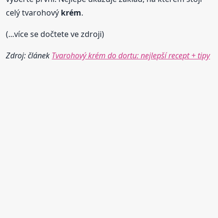
celý tvarohový
krém
.
(...více se dočtete ve zdroji)
Zdroj: článek
Tvarohový krém do dortu: nejlepší recept + tipy