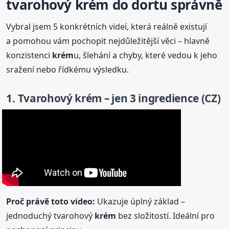
tvarohový
krém
do dortu správně
Vybral jsem 5 konkrétních videí, která reálně existují
a pomohou vám pochopit nejdůležitější věci – hlavně
konzistenci
krém
u, šlehání a chyby, které vedou k jeho
sražení nebo řídkému výsledku.
1. Tvarohový
krém
– jen 3 ingredience (CZ)
Proč právě toto video:
Ukazuje úplný základ –
jednoduchý tvarohový
krém
bez složitostí. Ideální pro