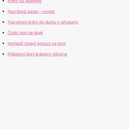
Krém na laskonky
Papriková pasta – recept
Tvarohový krém do dortu s jahodami
Čilský dort ke kávě
Nejlepší tmavý korpus na dort
Piškotový dort královny Viktorie