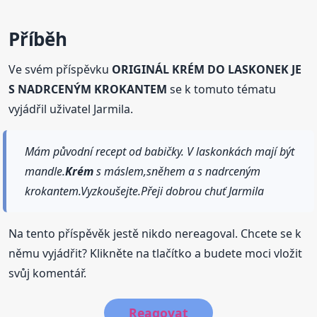
Příběh
Ve svém příspěvku
ORIGINÁL KRÉM DO LASKONEK JE
S NADRCENÝM KROKANTEM
se k tomuto tématu
vyjádřil uživatel Jarmila.
Mám původní recept od babičky. V laskonkách mají být
mandle.
Krém
s máslem,sněhem a s nadrceným
krokantem.Vyzkoušejte.Přeji dobrou chuť Jarmila
Na tento příspěvěk jestě nikdo nereagoval. Chcete se k
němu vyjádřit? Klikněte na tlačítko a budete moci vložit
svůj komentář.
Reagovat