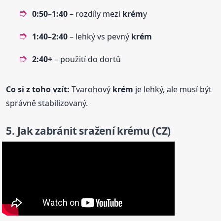
0:50–1:40
– rozdíly mezi
krém
y
1:40–2:40
– lehký vs pevný
krém
2:40+
– použití do dortů
Co si z toho vzít:
Tvarohový
krém
je lehký, ale musí být
správně stabilizovaný.
5. Jak zabránit sražení
krém
u (CZ)