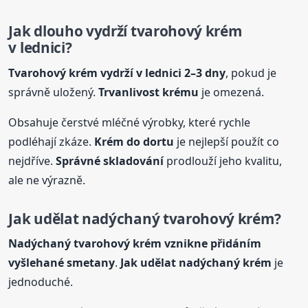
Jak dlouho vydrží tvarohový
krém
v lednici?
Tvarohový
krém
vydrží v lednici 2–3 dny
, pokud je
správně uložený.
Trvanlivost
krém
u
je omezená.
Obsahuje čerstvé mléčné výrobky, které rychle
podléhají zkáze.
Krém
do dortu
je nejlepší použít co
nejdříve.
Správné skladování
prodlouží jeho kvalitu,
ale ne výrazně.
Jak udělat nadýchaný tvarohový
krém
?
Nadýchaný tvarohový
krém
vznikne přidáním
vyšlehané smetany
.
Jak udělat nadýchaný
krém
je
jednoduché.