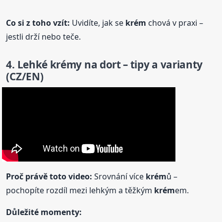
Co si z toho vzít:
Uvidíte, jak se
krém
chová v praxi –
jestli drží nebo teče.
4. Lehké
krém
y na dort – tipy a varianty
(CZ/EN)
Proč právě toto video:
Srovnání více
krém
ů –
pochopíte rozdíl mezi lehkým a těžkým
krém
em.
Důležité momenty: