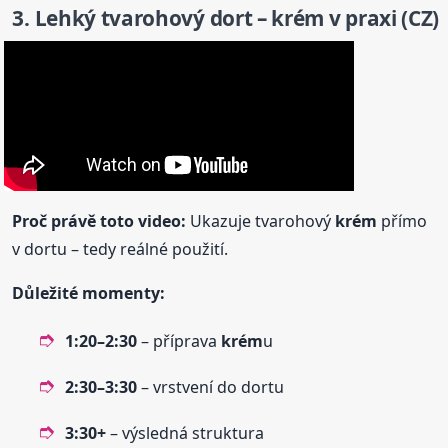
3. Lehký tvarohový dort –
krém
v praxi (CZ)
Proč právě toto video:
Ukazuje tvarohový
krém
přímo
v dortu – tedy reálné použití.
Důležité momenty:
1:20–2:30
– příprava
krém
u
2:30–3:30
– vrstvení do dortu
3:30+
– výsledná struktura