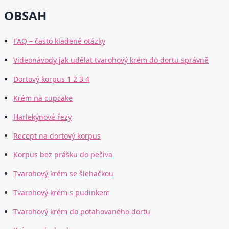
OBSAH
FAQ – často kladené otázky
Videonávody jak udělat tvarohový krém do dortu správně
Dortový korpus 1 2 3 4
Krém na cupcake
Harlekýnové řezy
Recept na dortový korpus
Korpus bez prášku do pečiva
Tvarohový krém se šlehačkou
Tvarohový krém s pudinkem
Tvarohový krém do potahovaného dortu