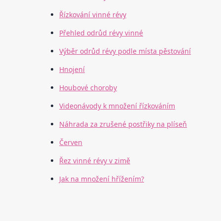
Řízkování vinné révy
Přehled odrůd révy vinné
Výběr odrůd révy podle místa pěstování
Hnojení
Houbové choroby
Videonávody k množení řízkováním
Náhrada za zrušené postřiky na plíseň
Červen
Řez vinné révy v zimě
Jak na množení hřížením?