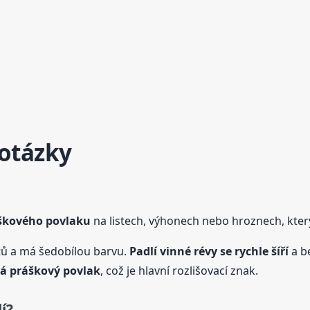
 otázky
áškového povlaku
na listech, výhonech nebo hroznech, kter
istů a má šedobílou barvu.
Padlí
vinné
révy
se rychle šíří
a be
á práškový povlak
, což je hlavní rozlišovací znak.
í?