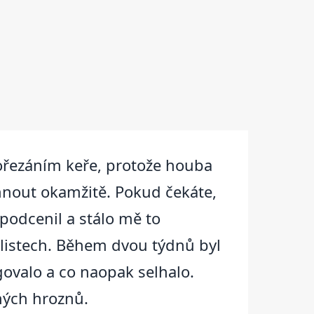
rořezáním keře, protože houba
sáhnout okamžitě. Pokud čekáte,
podcenil a stálo mě to
 listech. Během dvou týdnů byl
govalo a co naopak selhalo.
ených hroznů.