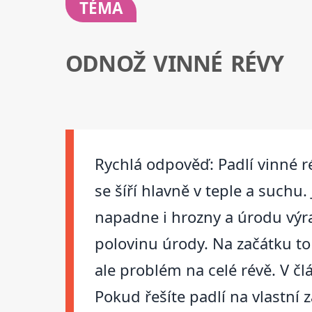
TÉMA
ODNOŽ VINNÉ RÉVY
Rychlá odpověď: Padlí vinné r
se šíří hlavně v teple a suchu
napadne i hrozny a úrodu výra
polovinu úrody. Na začátku to
ale problém na celé révě. V č
Pokud řešíte padlí na vlastní