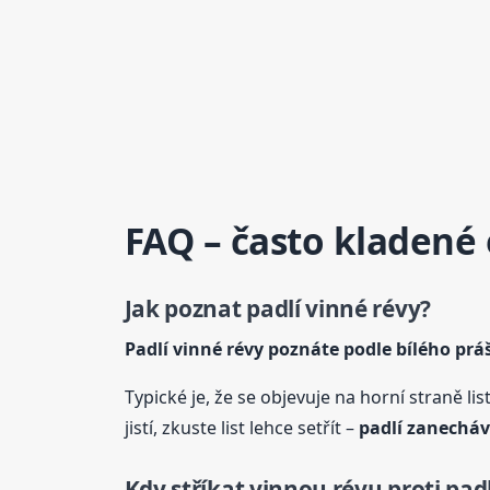
FAQ – často kladené
Jak poznat padlí
vinné
révy
?
Padlí
vinné
révy
poznáte podle bílého pr
Typické je, že se objevuje na horní straně l
jistí, zkuste list lehce setřít –
padlí zanecháv
Kdy stříkat vinnou révu proti padl