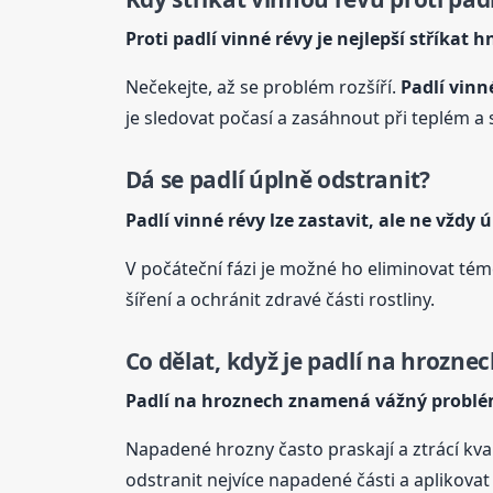
Proti padlí
vinné
révy
je nejlepší stříkat h
Nečekejte, až se problém rozšíří.
Padlí
vinn
je sledovat počasí a zasáhnout při teplém 
Dá se padlí úplně odstranit?
Padlí
vinné
révy
lze zastavit, ale ne vždy 
V počáteční fázi je možné ho eliminovat tém
šíření a ochránit zdravé části rostliny.
Co dělat, když je padlí na hrozne
Padlí na hroznech znamená vážný probl
Napadené hrozny často praskají a ztrácí kva
odstranit nejvíce napadené části a aplikovat 