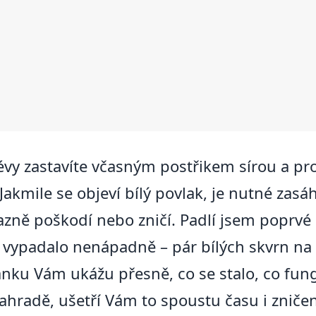
évy zastavíte včasným postřikem sírou a p
. Jakmile se objeví bílý povlak, je nutné za
zně poškodí nebo zničí. Padlí jsem poprvé 
 vypadalo nenápadně – pár bílých skvrn na
lánku Vám ukážu přesně, co se stalo, co fun
 zahradě, ušetří Vám to spoustu času i znič