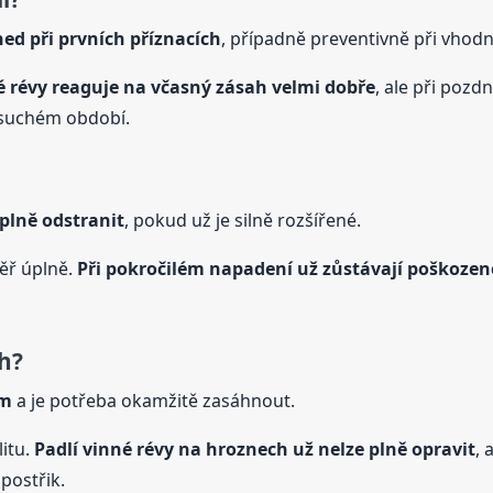
ned při prvních příznacích
, případně preventivně při vho
é
révy
reaguje na včasný zásah velmi dobře
, ale při pozd
a suchém období.
úplně odstranit
, pokud už je silně rozšířené.
ěř úplně.
Při pokročilém napadení už zůstávají poškozené
ch?
ém
a je potřeba okamžitě zasáhnout.
litu.
Padlí
vinné
révy
na hroznech už nelze plně opravit
, 
postřik.