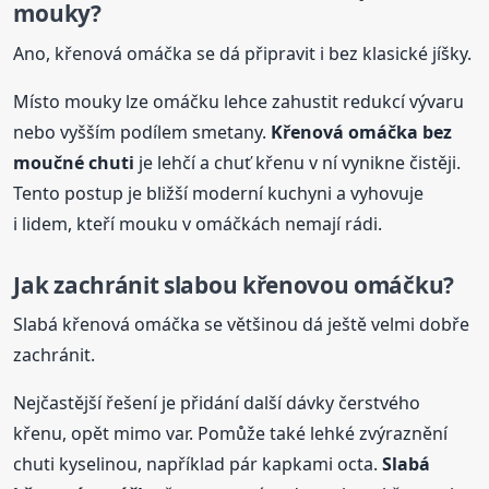
mouky?
Ano, křenová omáčka se dá připravit i bez klasické jíšky.
Místo mouky lze omáčku lehce zahustit redukcí vývaru
nebo vyšším podílem smetany.
Křenová omáčka bez
moučné chuti
je lehčí a chuť křenu v ní vynikne čistěji.
Tento postup je bližší moderní kuchyni a vyhovuje
i lidem, kteří mouku v omáčkách nemají rádi.
Jak zachránit slabou křenovou omáčku?
Slabá křenová omáčka se většinou dá ještě velmi dobře
zachránit.
Nejčastější řešení je přidání další dávky čerstvého
křenu, opět mimo var. Pomůže také lehké zvýraznění
chuti kyselinou, například pár kapkami octa.
Slabá