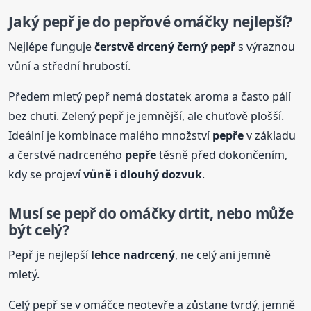
Jaký pepř je do pepřové omáčky nejlepší?
Nejlépe funguje
čerstvě drcený černý pepř
s výraznou
vůní a střední hrubostí.
Předem mletý pepř nemá dostatek aroma a často pálí
bez chuti. Zelený pepř je jemnější, ale chuťově plošší.
Ideální je kombinace malého množství
pepře
v základu
a čerstvě nadrceného
pepře
těsně před dokončením,
kdy se projeví
vůně i dlouhý dozvuk
.
Musí se pepř do omáčky drtit, nebo může
být celý?
Pepř je nejlepší
lehce nadrcený
, ne celý ani jemně
mletý.
Celý pepř se v omáčce neotevře a zůstane tvrdý, jemně