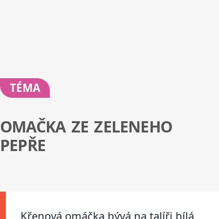
TÉMA
OMAČKA ZE ZELENEHO
PEPŘE
Křenová omáčka bývá na talíři bílá