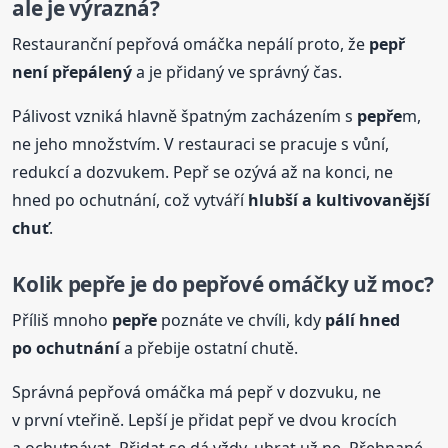
ale je výrazná?
Restauranční pepřová omáčka nepálí proto, že
pepř
není přepálený
a je přidaný ve správný čas.
Pálivost vzniká hlavně špatným zacházením s
pepře
m,
ne jeho množstvím. V restauraci se pracuje s vůní,
redukcí a dozvukem. Pepř se ozývá až na konci, ne
hned po ochutnání, což vytváří
hlubší a kultivovanější
chuť
.
Kolik
pepře
je do pepřové omáčky už moc?
Příliš mnoho
pepře
poznáte ve chvíli, kdy
pálí hned
po ochutnání
a přebije ostatní chutě.
Správná pepřová omáčka má pepř v dozvuku, ne
v první vteřině. Lepší je přidat pepř ve dvou krocích