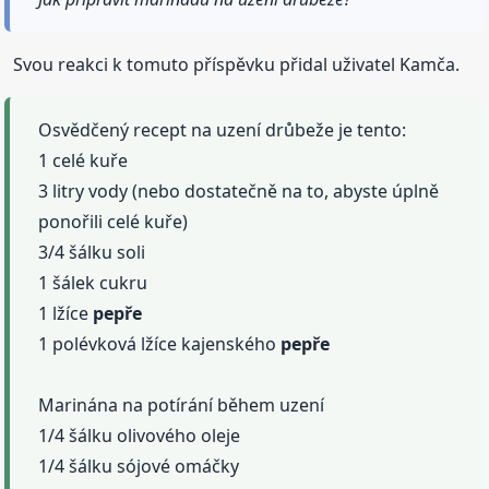
Svou reakci k tomuto příspěvku přidal uživatel Kamča.
Osvědčený recept na uzení drůbeže je tento:
1 celé kuře
3 litry vody (nebo dostatečně na to, abyste úplně
ponořili celé kuře)
3/4 šálku soli
1 šálek cukru
1 lžíce
pepře
1 polévková lžíce kajenského
pepře
Marinána na potírání během uzení
1/4 šálku olivového oleje
1/4 šálku sójové omáčky