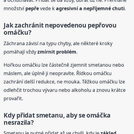
a ochutnávat. Přidat se dá vždy, ubrat už ne. Přehnané
množství
pepře
vede k
agresivní a nepříjemné chuti
.
Jak zachránit nepovedenou pepřovou
omáčku?
Záchrana závisí na typu chyby, ale některé kroky
pomáhají vždy
zmírnit problém
.
Hořkou omáčku lze částečně zjemnit smetanou nebo
máslem, ale úplně ji neopravíte. Řídkou omáčku
zachrání delší redukce, ne mouka. Těžkou omáčku lze
odlehčit trochou vývaru nebo alkoholu a znovu krátce
provařit.
Kdy přidat smetanu, aby se omáčka
nesrazila?
Smetanu je nutné přidat až ve chvíli, kdy je
základ