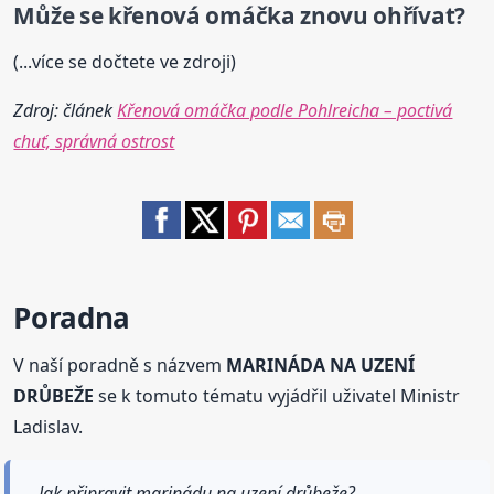
Může se křenová omáčka znovu ohřívat?
(...více se dočtete ve zdroji)
Zdroj: článek
Křenová omáčka podle Pohlreicha – poctivá
chuť, správná ostrost
Poradna
V naší poradně s názvem
MARINÁDA NA UZENÍ
DRŮBEŽE
se k tomuto tématu vyjádřil uživatel Ministr
Ladislav.
Jak připravit marinádu na uzení drůbeže?