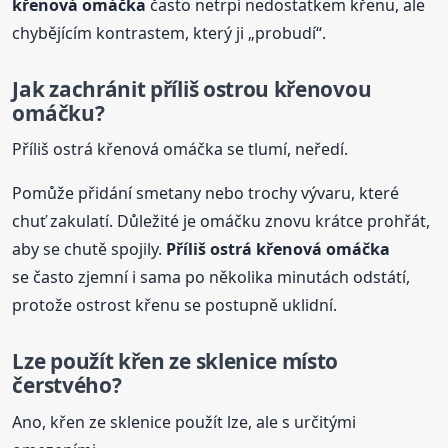
křenová omáčka
často netrpí nedostatkem křenu, ale
chybějícím kontrastem, který ji „probudí“.
Jak zachránit příliš ostrou křenovou
omáčku?
Příliš ostrá křenová omáčka se tlumí, neředí.
Pomůže přidání smetany nebo trochy vývaru, které
chuť zakulatí. Důležité je omáčku znovu krátce prohřát,
aby se chutě spojily.
Příliš ostrá křenová omáčka
se často zjemní i sama po několika minutách odstátí,
protože ostrost křenu se postupně uklidní.
Lze použít křen ze sklenice místo
čerstvého?
Ano, křen ze sklenice použít lze, ale s určitými