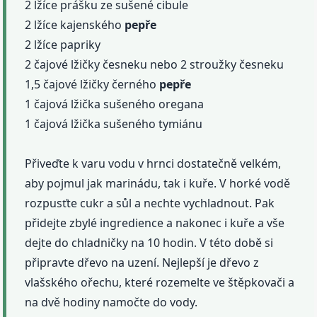
2 lžíce prášku ze sušené cibule
2 lžíce kajenského
pepře
2 lžíce papriky
2 čajové lžičky česneku nebo 2 stroužky česneku
1,5 čajové lžičky černého
pepře
1 čajová lžička sušeného oregana
1 čajová lžička sušeného tymiánu
Přiveďte k varu vodu v hrnci dostatečně velkém,
aby pojmul jak marinádu, tak i kuře. V horké vodě
rozpusťte cukr a sůl a nechte vychladnout. Pak
přidejte zbylé ingredience a nakonec i kuře a vše
dejte do chladničky na 10 hodin. V této době si
připravte dřevo na uzení. Nejlepší je dřevo z
vlašského ořechu, které rozemelte ve štěpkovači a
na dvě hodiny namočte do vody.