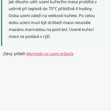
Jak dlouho udit: uzení kuřecího masa probíhá v
udírně při teplotě do 75°C přibližně 4 hodiny.
Doba uzení záleží na velikosti kuřete. Po celou
dobu uzení musí být drůbeží maso neustále
mazáno marinádou na potírání. Uzené kuřecí
maso se podává s rýží.
Zdroj: příběh
Marináda na uzení drůbeže