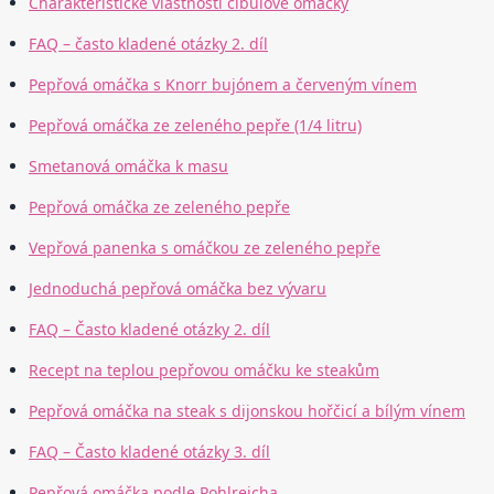
Charakteristické vlastnosti cibulové omáčky
FAQ – často kladené otázky 2. díl
Pepřová omáčka s Knorr bujónem a červeným vínem
Pepřová omáčka ze zeleného pepře (1/4 litru)
Smetanová omáčka k masu
Pepřová omáčka ze zeleného pepře
Vepřová panenka s omáčkou ze zeleného pepře
Jednoduchá pepřová omáčka bez vývaru
FAQ – Často kladené otázky 2. díl
Recept na teplou pepřovou omáčku ke steakům
Pepřová omáčka na steak s dijonskou hořčicí a bílým vínem
FAQ – Často kladené otázky 3. díl
Pepřová omáčka podle Pohlreicha