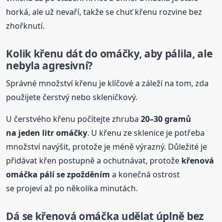
horká, ale už nevaří, takže se chuť křenu rozvine bez
zhořknutí.
Kolik křenu dát do omáčky, aby pálila, ale
nebyla agresivní?
Správné množství křenu je klíčové a záleží na tom, zda
použijete čerstvý nebo skleničkový.
U čerstvého křenu počítejte zhruba
20–30 gramů
na jeden litr omáčky
. U křenu ze sklenice je potřeba
množství navýšit, protože je méně výrazný. Důležité je
přidávat křen postupně a ochutnávat, protože
křenová
omáčka pálí se zpožděním
a konečná ostrost
se projeví až po několika minutách.
Dá se křenová omáčka udělat úplně bez