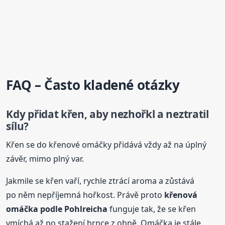
FAQ – Často kladené otázky
Kdy přidat křen, aby nezhořkl a neztratil
sílu?
Křen se do křenové omáčky přidává vždy až na úplný
závěr, mimo plný var.
Jakmile se křen vaří, rychle ztrácí aroma a zůstává
po něm nepříjemná hořkost. Právě proto
křenová
omáčka podle Pohlreicha
funguje tak, že se křen
vmíchá až po stažení hrnce z ohně. Omáčka je stále