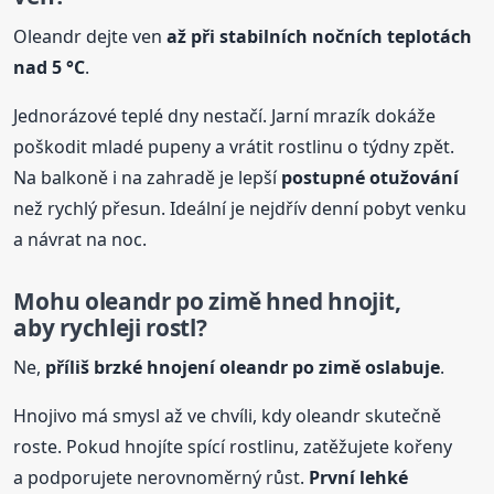
Oleandr dejte ven
až při stabilních nočních teplotách
nad 5 °C
.
Jednorázové teplé dny nestačí. Jarní mrazík dokáže
poškodit mladé pupeny a vrátit rostlinu o týdny zpět.
Na balkoně i na zahradě je lepší
postupné otužování
než rychlý přesun. Ideální je nejdřív denní pobyt venku
a návrat na noc.
Mohu oleandr
po zimě
hned hnojit,
aby rychleji rostl?
Ne,
příliš brzké hnojení oleandr
po zimě
oslabuje
.
Hnojivo má smysl až ve chvíli, kdy oleandr skutečně
roste. Pokud hnojíte spící rostlinu, zatěžujete kořeny
a podporujete nerovnoměrný růst.
První lehké