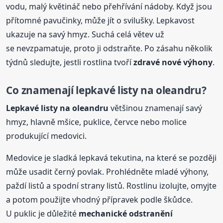
vodu, malý květináč nebo přehřívání nádoby. Když jsou
přítomné pavučinky, může jít o svilušky. Lepkavost
ukazuje na savý hmyz. Suchá celá větev už
se nevzpamatuje, proto ji odstraňte. Po zásahu několik
týdnů sledujte, jestli rostlina tvoří
zdravé nové výhony
.
Co znamenají lepkavé listy na oleandru?
Lepkavé listy na oleandru
většinou znamenají savý
hmyz, hlavně mšice, puklice, červce nebo molice
produkující medovici.
Medovice je sladká lepkavá tekutina, na které se později
může usadit černý povlak. Prohlédněte mladé výhony,
paždí listů a spodní strany listů. Rostlinu izolujte, omyjte
a potom použijte vhodný přípravek podle škůdce.
U puklic je důležité
mechanické odstranění