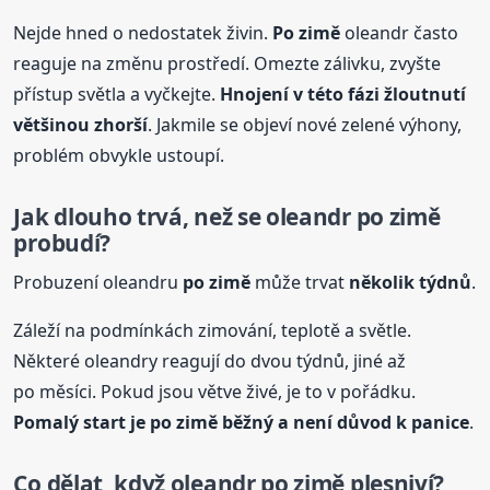
Nejde hned o nedostatek živin.
Po zimě
oleandr často
reaguje na změnu prostředí. Omezte zálivku, zvyšte
přístup světla a vyčkejte.
Hnojení v této fázi žloutnutí
většinou zhorší
. Jakmile se objeví nové zelené výhony,
problém obvykle ustoupí.
Jak dlouho trvá, než se oleandr
po zimě
probudí?
Probuzení oleandru
po zimě
může trvat
několik týdnů
.
Záleží na podmínkách zimování, teplotě a světle.
Některé oleandry reagují do dvou týdnů, jiné až
po měsíci. Pokud jsou větve živé, je to v pořádku.
Pomalý start je
po zimě
běžný a není důvod k panice
.
Co dělat, když oleandr
po zimě
plesniví?