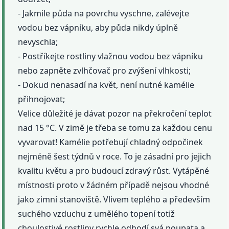
- Jakmile půda na povrchu vyschne, zalévejte
vodou bez vápníku, aby půda nikdy úplně
nevyschla;
- Postříkejte rostliny vlažnou vodou bez vápníku
nebo zapněte zvlhčovač pro zvýšení vlhkosti;
- Dokud nenasadí na květ, není nutné kamélie
přihnojovat;
Velice důležité je dávat pozor na překročení teplot
nad 15 °C. V zimě je třeba se tomu za každou cenu
vyvarovat! Kamélie potřebují chladný odpočinek
nejméně šest týdnů v roce. To je zásadní pro jejich
kvalitu květu a pro budoucí zdravý růst. Vytápěné
místnosti proto v žádném případě nejsou vhodné
jako zimní stanoviště. Vlivem teplého a především
suchého vzduchu z umělého topení totiž
choulostivé rostliny rychle odhodí svá poupata a