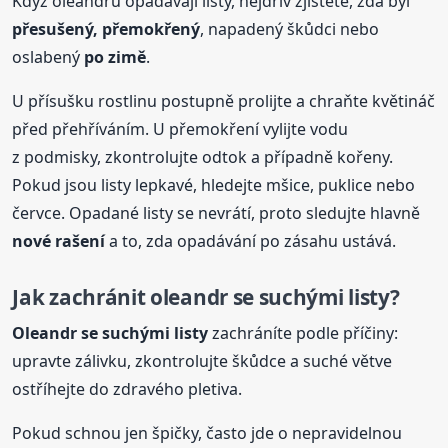
Když oleandru opadávají listy, nejdřív zjistěte, zda byl
přesušený, přemokřený
, napadený škůdci nebo
oslabený
po zimě
.
U přísušku rostlinu postupně prolijte a chraňte květináč
před přehříváním. U přemokření vylijte vodu
z podmisky, zkontrolujte odtok a případně kořeny.
Pokud jsou listy lepkavé, hledejte mšice, puklice nebo
červce. Opadané listy se nevrátí, proto sledujte hlavně
nové rašení
a to, zda opadávání po zásahu ustává.
Jak zachránit oleandr se suchými listy?
Oleandr se suchými listy
zachráníte podle příčiny:
upravte zálivku, zkontrolujte škůdce a suché větve
ostříhejte do zdravého pletiva.
Pokud schnou jen špičky, často jde o nepravidelnou