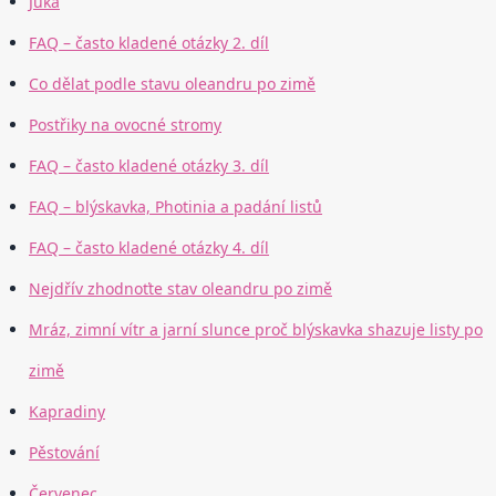
Juka
FAQ – často kladené otázky 2. díl
Co dělat podle stavu oleandru po zimě
Postřiky na ovocné stromy
FAQ – často kladené otázky 3. díl
FAQ – blýskavka, Photinia a padání listů
FAQ – často kladené otázky 4. díl
Nejdřív zhodnoťte stav oleandru po zimě
Mráz, zimní vítr a jarní slunce proč blýskavka shazuje listy po
zimě
Kapradiny
Pěstování
Červenec