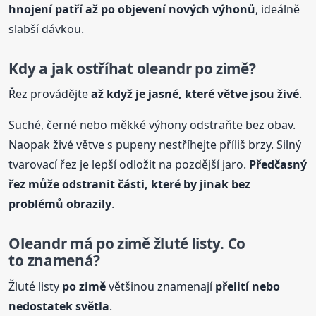
hnojení patří až po objevení nových výhonů
, ideálně
slabší dávkou.
Kdy a jak ostříhat oleandr
po zimě
?
Řez provádějte
až když je jasné, které větve jsou živé
.
Suché, černé nebo měkké výhony odstraňte bez obav.
Naopak živé větve s pupeny nestříhejte příliš brzy. Silný
tvarovací řez je lepší odložit na pozdější jaro.
Předčasný
řez může odstranit části, které by jinak bez
problémů obrazily
.
Oleandr má
po zimě
žluté listy. Co
to znamená?
Žluté listy
po zimě
většinou znamenají
přelití nebo
nedostatek světla
.