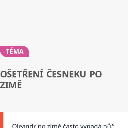
TÉMA
OŠETŘENÍ ČESNEKU PO
ZIMĚ
Oleandr po zimě často vypadá hůř,