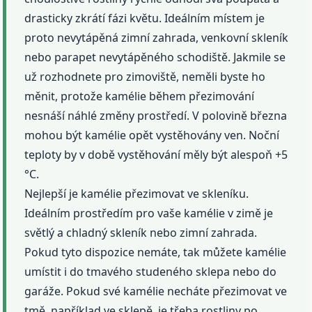
drasticky zkrátí fázi květu. Ideálním místem je
proto nevytápěná zimní zahrada, venkovní skleník
nebo parapet nevytápěného schodiště. Jakmile se
už rozhodnete pro zimoviště, neměli byste ho
měnit, protože kamélie během přezimování
nesnáší náhlé změny prostředí. V polovině března
mohou být kamélie opět vystěhovány ven. Noční
teploty by v době vystěhování měly být alespoň +5
°C.
Nejlepší je kamélie přezimovat ve skleníku.
Ideálním prostředím pro vaše kamélie v zimě je
světlý a chladný skleník nebo zimní zahrada.
Pokud tyto dispozice nemáte, tak můžete kamélie
umístit i do tmavého studeného sklepa nebo do
garáže. Pokud své kamélie necháte přezimovat ve
tmě, například ve sklepě, je třeba rostliny po