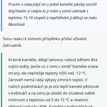
Prosím o radu,když mi u jedné kamélie jakoby seschli
listy?nevím si rady!a to ji mám v zimní zahrade s
teplotou 15-16 stupnů a nepřelévám ji.děkuji za radu.
Marešová
Svou reakci k tomuto příspěvku přidal uživatel
Zahradník.
Krásné kamélie, dělají takovou radost během léta
svými květy. Jenže co s nimi v zimě? Kamélie snese
mrazy, ale nepřežije teploty nižší než -12 °C.
Zároveň nemá ráda výkyvy zimních teplot. V
našich podmínkách je proto lepší kamélii pěstovat
v květináči a na zimu je uklidit do studené světlé
místnosti s teplotou od 5 do 15 °C a relativní
vlhkostí vzduchu 60%. Kamélie v květináčích se