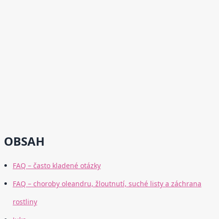
OBSAH
FAQ – často kladené otázky
FAQ – choroby oleandru, žloutnutí, suché listy a záchrana
rostliny