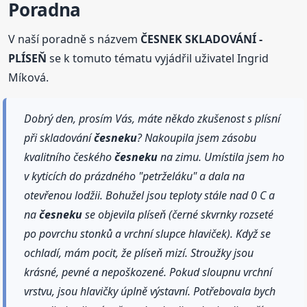
Poradna
V naší poradně s názvem
ČESNEK SKLADOVÁNÍ -
PLÍSEŇ
se k tomuto tématu vyjádřil uživatel Ingrid
Míková.
Dobrý den, prosím Vás, máte někdo zkušenost s plísní
při skladování
česneku
? Nakoupila jsem zásobu
kvalitního českého
česneku
na zimu. Umístila jsem ho
v kyticích do prázdného "petrželáku" a dala na
otevřenou lodžii. Bohužel jsou teploty stále nad 0 C a
na
česneku
se objevila plíseň (černé skvrnky rozseté
po povrchu stonků a vrchní slupce hlaviček). Když se
ochladí, mám pocit, že plíseň mizí. Stroužky jsou
krásné, pevné a nepoškozené. Pokud sloupnu vrchní
vrstvu, jsou hlavičky úplně výstavní. Potřebovala bych