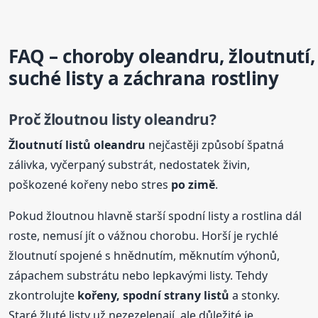
FAQ – choroby oleandru, žloutnutí,
suché listy a záchrana rostliny
Proč žloutnou listy oleandru?
Žloutnutí listů oleandru
nejčastěji způsobí špatná
zálivka, vyčerpaný substrát, nedostatek živin,
poškozené kořeny nebo stres
po zimě
.
Pokud žloutnou hlavně starší spodní listy a rostlina dál
roste, nemusí jít o vážnou chorobu. Horší je rychlé
žloutnutí spojené s hnědnutím, měknutím výhonů,
zápachem substrátu nebo lepkavými listy. Tehdy
zkontrolujte
kořeny, spodní strany listů
a stonky.
Staré žluté listy už nezezelenají, ale důležité je,