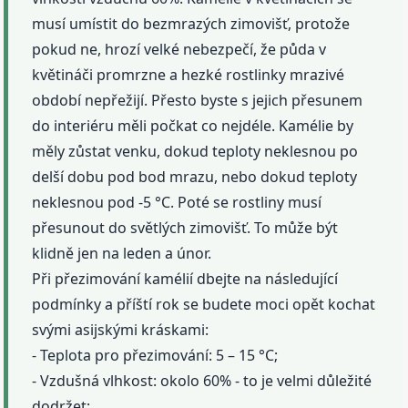
musí umístit do bezmrazých zimovišť, protože
pokud ne, hrozí velké nebezpečí, že půda v
květináči promrzne a hezké rostlinky mrazivé
období nepřežijí. Přesto byste s jejich přesunem
do interiéru měli počkat co nejdéle. Kamélie by
měly zůstat venku, dokud teploty neklesnou po
delší dobu pod bod mrazu, nebo dokud teploty
neklesnou pod -5 °C. Poté se rostliny musí
přesunout do světlých zimovišť. To může být
klidně jen na leden a únor.
Při přezimování kamélií dbejte na následující
podmínky a příští rok se budete moci opět kochat
svými asijskými kráskami:
- Teplota pro přezimování: 5 – 15 °C;
- Vzdušná vlhkost: okolo 60% - to je velmi důležité
dodržet;