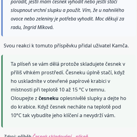
poradit, jestli mám česnek vyhodit nebo jestli stačí
sloupnout vrchní slupku a použít. Vím, že u nahnilého
ovoce nebo zeleniny je potřeba vyhodit. Moc děkuji za
radu, Ingrid Míková.
Svou reakci k tomuto příspěvku přidal uživatel Kamča.
Ta plíseň se vám dělá protože skladujete česnek v
příliš vlhkém prostředí. Česneku úplně stačí, když
ho uskladníte v otevřené papírové krabici v
místnosti při teplotě 10 až 15 °C v temnu.
Oloupejte z
česneku
oplesnivělé slupky a dejte ho
do krabice. Když česnek necháte na teplotě pod
10°C tak vybudíte jeho klíčení a nevydrží vám.
Zdroj: příběh
Česnek skladování - plíseň