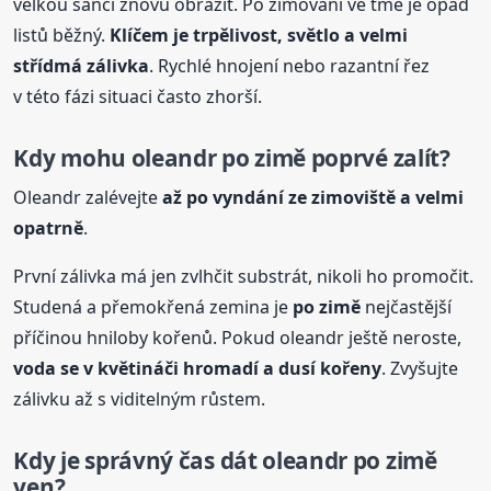
velkou šanci znovu obrazit. Po zimování ve tmě je opad
listů běžný.
Klíčem je trpělivost, světlo a velmi
střídmá zálivka
. Rychlé hnojení nebo razantní řez
v této fázi situaci často zhorší.
Kdy mohu oleandr
po zimě
poprvé zalít?
Oleandr zalévejte
až po vyndání ze zimoviště a velmi
opatrně
.
První zálivka má jen zvlhčit substrát, nikoli ho promočit.
Studená a přemokřená zemina je
po zimě
nejčastější
příčinou hniloby kořenů. Pokud oleandr ještě neroste,
voda se v květináči hromadí a dusí kořeny
. Zvyšujte
zálivku až s viditelným růstem.
Kdy je správný čas dát oleandr
po zimě
ven?