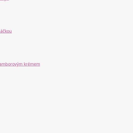
máčkou
 bramborovým krémem