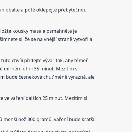
an obalte a poté oklepejte přebytečnou
ak vložte kousky masa a osmahněte je
šimnete si, že se na vnější straně vytvořila
uto chvíli přidejte vývar tak, aby téměř
ně mírném ohni 35 minut. Mezitím si
obem bude česneková chuť méně výrazná, ale
 ve vaření dalších 25 minut. Mezitím si
ů menší než 300 gramů, vaření bude kratší.