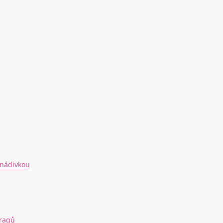
 nádivkou
 ragů