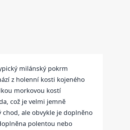
typický milánský pokrm
zí z holenní kosti kojeného
velkou morkovou kostí
a, což je velmi jemně
 chod, ale obvykle je doplněno
t doplněna polentou nebo