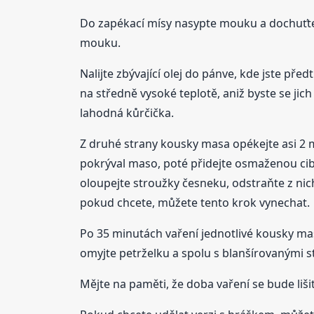
Do zapékací mísy nasypte mouku a dochuťte s
mouku.
Nalijte zbývající olej do pánve, kde jste pře
na středně vysoké teplotě, aniž byste se jich 
lahodná kůrčička.
Z druhé strany kousky masa opékejte asi 2 mi
pokrýval maso, poté přidejte osmaženou cibu
oloupejte stroužky česneku, odstraňte z nic
pokud chcete, můžete tento krok vynechat.
Po 35 minutách vaření jednotlivé kousky mas
omyjte petrželku a spolu s blanšírovanými s
Mějte na paměti, že doba vaření se bude liš