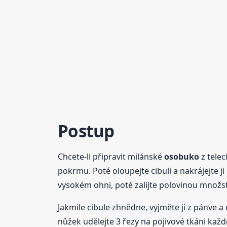
Postup
Chcete-li připravit milánské
osobuko
z telec
pokrmu. Poté oloupejte cibuli a nakrájejte ji
vysokém ohni, poté zalijte polovinou množstv
Jakmile cibule zhnědne, vyjměte ji z pánve 
nůžek udělejte 3 řezy na pojivové tkáni každ