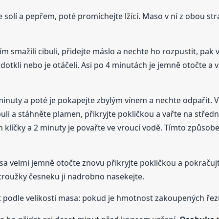
olí a pepřem, poté promíchejte lžící. Maso v ní z obou str
dtím smažili cibuli, přidejte máslo a nechte ho rozpustit, p
dotkli nebo je otáčeli. Asi po 4 minutách je jemně otočte a v
nuty a poté je pokapejte zbylým vínem a nechte odpařit. V t
li a stáhněte plamen, přikryjte pokličkou a vařte na střed
h klíčky a 2 minuty je povařte ve vroucí vodě. Tímto způs
a velmi jemně otočte znovu přikryjte pokličkou a pokračujte
troužky česneku ji nadrobno nasekejte.
it podle velikosti masa: pokud je hmotnost zakoupených řez