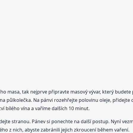
ího masa, tak nejprve připravte masový vývar, který budet
 na půlkolečka. Na pánvi rozehřejte polovinu oleje, přidejte 
í bílého vína a vaříme dalších 10 minut.
a dejte stranou. Pánev si ponechte na další postup. Nyní ve
ého z nich, abyste zabránili jejich zkroucení během vaření.