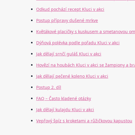
Odkud pochází recept Kluci v akci
Postup přípravy dušené mrkve
Květákové placičky s kuskusem a smetanovou o
Dýňová polévka podle pořadu Kluci v akci
Jak dělají srnčí guláš Kluci v akci
Hovězí na houbách Kluci v akci se žampiony a
Jak dělají pečené koleno Kluci v akci
Postup 2. díl
FAQ – Často kladené otázky
Jak dělají kulajdu Kluci v akci
Vepřový špíz s kroketami a růžičkovou kapustou