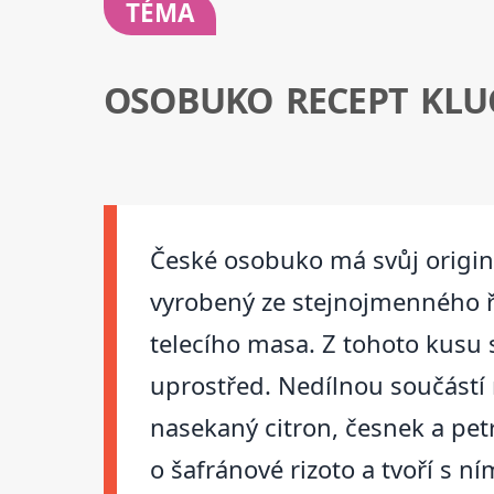
TÉMA
OSOBUKO RECEPT KLUC
České osobuko má svůj originá
vyrobený ze stejnojmenného ř
telecího masa. Z tohoto kusu s
uprostřed. Nedílnou součástí
nasekaný citron, česnek a pe
o šafránové rizoto a tvoří s 