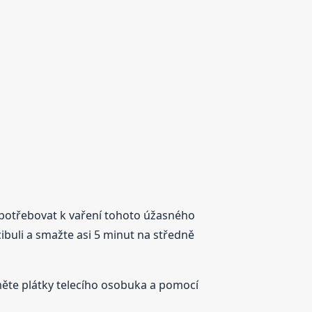
e potřebovat k vaření tohoto úžasného
cibuli a smažte asi 5 minut na středně
změte plátky telecího osobuka a pomocí