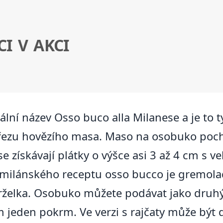
I V AKCI
lní název Osso buco alla Milanese a je to 
ezu hovězího masa. Maso na osobuko pochá
e získávají plátky o výšce asi 3 až 4 cm s 
 milánského receptu osso bucco je gremolad
trželka. Osobuko můžete podávat jako druhý
ním jeden pokrm. Ve verzi s rajčaty může bý