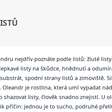
ISTŮ
dru nejdřív poznáte podle listů: žluté list
a lepkavé listy na škůdce, hnědnutí a odumí
 substrát, spodní strany listů a zimoviště. 
 Oleandr je rostlina, která umí vypadat nádh
shazovat listy, člověk snadno znejistí. U o
k příčin: jednou je to sucho, podruhé přelit