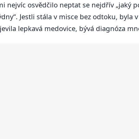
 nejvíc osvědčilo neptat se nejdřív „jaký po
ýdny“. Jestli stála v misce bez odtoku, byla
bjevila lepkavá medovice, bývá diagnóza mn