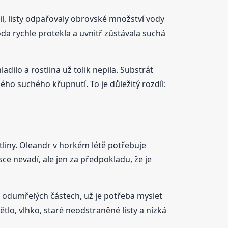
álil, listy odpařovaly obrovské množství vody
voda rychle protekla a uvnitř zůstávala suchá
ilo a rostlina už tolik nepila. Substrát
ého suchého křupnutí. To je důležitý rozdíl:
tliny. Oleandr v horkém létě potřebuje
e nevadí, ale jen za předpokladu, že je
odumřelých částech, už je potřeba myslet
o, vlhko, staré neodstraněné listy a nízká