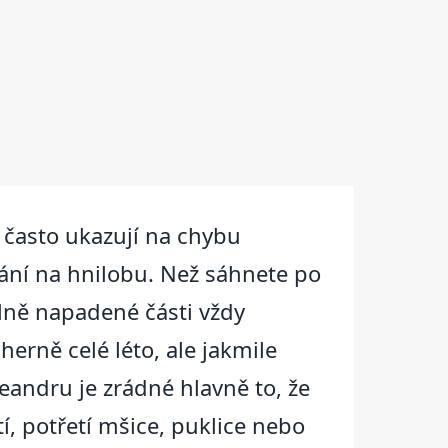
y často ukazují na chybu
rání na hnilobu. Než sáhnete po
Silně napadené části vždy
erně celé léto, ale jakmile
leandru je zrádné hlavně to, že
í, potřetí mšice, puklice nebo