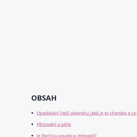
OBSAH
Opadávání listů oleandru jaká je to choroba a co 
Pěstování a péče
Je Pachira aquatica jedovatá?