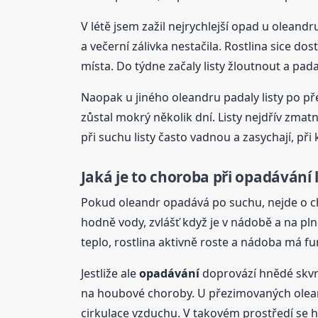
V létě jsem zažil nejrychlejší opad u oleandr
a večerní zálivka nestačila. Rostlina sice do
místa. Do týdne začaly listy žloutnout a pada
Naopak u jiného oleandru padaly listy po pře
zůstal mokrý několik dní. Listy nejdřív zmat
při suchu listy často vadnou a zasychají, 
Jaká je to choroba při
opadávání
Pokud oleandr opadává po suchu, nejde o cho
hodně vody, zvlášť když je v nádobě a na pl
teplo, rostlina aktivně roste a nádoba má fu
Jestliže ale
opadávání
doprovází hnědé skvr
na houbové choroby. U přezimovaných oleand
cirkulace vzduchu. V takovém prostředí se