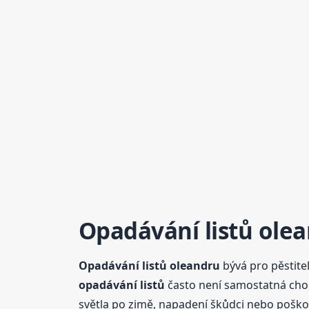
Opadávání
listů
olean
Opadávání
listů
oleandru
bývá pro pěstite
opadávání
listů
často není samostatná chor
světla po zimě, napadení škůdci nebo pošk