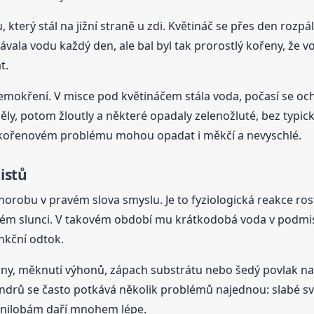
u, který stál na jižní straně u zdi. Květináč se přes den rozp
stávala vodu každý den, ale bal byl tak prorostlý kořeny, že 
t.
mokření. V misce pod květináčem stála voda, počasí se ochlad
něly, potom žloutly a některé opadaly zelenožluté, bez typick
při kořenovém problému mohou opadat i měkčí a nevyschlé.
listů
robu v pravém slova smyslu. Je to fyziologická reakce ros
ném slunci. V takovém období mu krátkodobá voda v podmisc
nkční odtok.
ny, měknutí výhonů, zápach substrátu nebo šedý povlak na 
rů se často potkává několik problémů najednou: slabé světl
 hnilobám daří mnohem lépe.