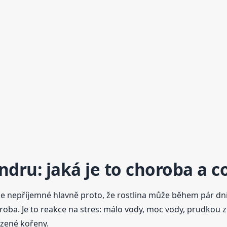
dru: jaká je to choroba a co
le nepříjemné hlavně proto, že rostlina může během pár dní 
oba. Je to reakce na stres: málo vody, moc vody, prudkou z
ozené kořeny.