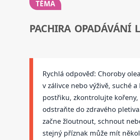
TÉMA
PACHIRA OPADÁVÁNÍ L
Rychlá odpověď: Choroby olean
v zálivce nebo výživě, suché 
postřiku, zkontrolujte kořeny,
odstraňte do zdravého pletiva.
začne žloutnout, schnout nebo 
stejný příznak může mít několi