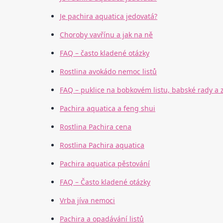
Je pachira aquatica jedovatá?
Choroby vavřínu a jak na ně
FAQ – často kladené otázky
Rostlina avokádo nemoc listů
FAQ – puklice na bobkovém listu, babské rady a 
Pachira aquatica a feng shui
Rostlina Pachira cena
Rostlina Pachira aquatica
Pachira aquatica pěstování
FAQ – Často kladené otázky
Vrba jíva nemoci
Pachira a opadávání listů