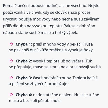
Pomalé pečení odpustí hodně, ale ne všechno. Nejvíc
potíží vzniká ve chvíli, kdy se člověk snaží proces
urychlit, použije moc vody nebo nechá husu závěrem
příliš dlouho na vysokou teplotu. Pak se z dobrého
nápadu stane suché maso a hořký výpek.
Chyba 1:
příliš mnoho vody v pekáči. Husa
se pak spíš dusí, kůže změkne a výpek je řídký.
Chyba 2:
vysoká teplota už od večera. Tuk
se přepaluje, maso se smrskne a prsa bývají suchá.
Chyba 3:
časté otvírání trouby. Teplota kolísá
a pečení se zbytečně prodlužuje.
Chyba 4:
nedostatečné osolení. Husa je tučné
maso a bez soli působí mdle.