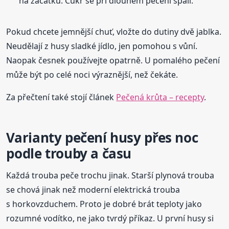
na začátku. Cukr se při dlouhém pečení spálí.
Pokud chcete jemnější chuť, vložte do dutiny dvě jablka.
Neudělají z husy sladké jídlo, jen pomohou s vůní.
Naopak česnek používejte opatrně. U pomalého pečení
může být po celé noci výraznější, než čekáte.
Za přečtení také stojí článek
Pečená krůta – recepty
.
Varianty pečení husy přes noc
podle trouby a času
Každá trouba peče trochu jinak. Starší plynová trouba
se chová jinak než moderní elektrická trouba
s horkovzduchem. Proto je dobré brát teploty jako
rozumné vodítko, ne jako tvrdý příkaz. U první husy si