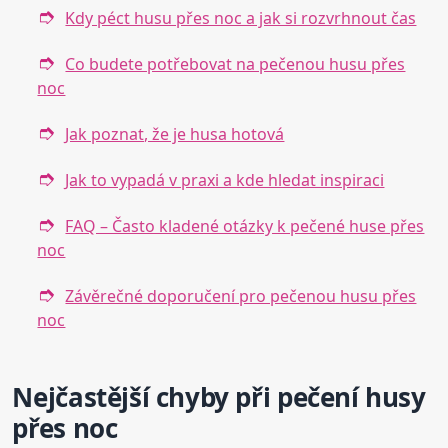
Kdy péct husu přes noc a jak si rozvrhnout čas
Co budete potřebovat na pečenou husu přes
noc
Jak poznat, že je husa hotová
Jak to vypadá v praxi a kde hledat inspiraci
FAQ – Často kladené otázky k pečené huse přes
noc
Závěrečné doporučení pro pečenou husu přes
noc
Nejčastější chyby při pečení husy
přes noc