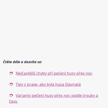
Čtěte dále a dozvíte se:
Nejčastější chyby při pečení husy přes noc
Tipy z praxe, aby byla husa šťavnatá
Varianty pečení husy přes noc podle trouby a
času