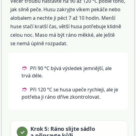
Večer troubu nastavte na 90 až 120 °C podle toho,
jak silně peče. Husu zakryjte víkem pekáče nebo
alobalem a nechte ji péct 7 až 10 hodin. Menší
huse stačí kratší čas, větší husa potřebuje klidně
celou noc. Maso má být ráno měkké, ale ještě
se nemá úplně rozpadat.
Při 90 °C bývá výsledek jemnější, ale
trvá déle.
Při 120 °C se husa upeče rychleji, ale je
potřeba ji ráno dříve zkontrolovat.
Krok 5: Ráno slijte sádlo
a připravte kůži