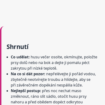
Shrnutí
Co udělat:
husu večer osolte, okmínujte, položte
prsy dolů nebo na bok a dejte ji pomalu péct
zakrytou při nízké teplotě.
Na co si dát pozor:
nepřelévejte ji pořád vodou,
zbytečně neotvírejte troubu a hlídejte, aby se
při závěrečném dopékání nespálila kůže.
Nejlepší postup:
přes noc nechat maso
změknout, ráno slít sádlo, otočit husu prsy
nahoru a před obědem dopéct odkrytou