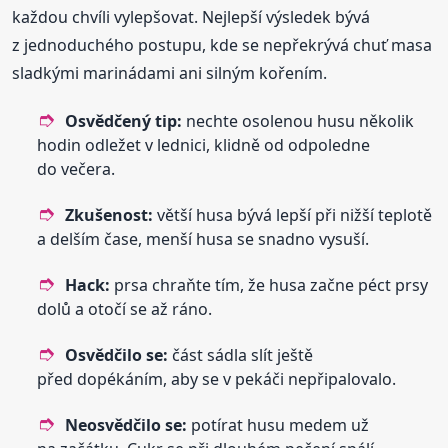
každou chvíli vylepšovat. Nejlepší výsledek bývá
z jednoduchého postupu, kde se nepřekrývá chuť masa
sladkými marinádami ani silným kořením.
Osvědčený tip:
nechte osolenou husu několik
hodin odležet v lednici, klidně od odpoledne
do večera.
Zkušenost:
větší husa bývá lepší při nižší teplotě
a delším čase, menší husa se snadno vysuší.
Hack:
prsa chraňte tím, že husa začne péct prsy
dolů a otočí se až ráno.
Osvědčilo se:
část sádla slít ještě
před dopékáním, aby se v pekáči nepřipalovalo.
Neosvědčilo se:
potírat husu medem už