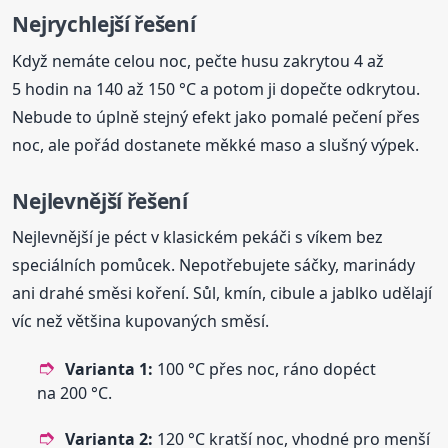
Nejrychlejší řešení
Když nemáte celou noc, pečte husu zakrytou 4 až
5 hodin na 140 až 150 °C a potom ji dopečte odkrytou.
Nebude to úplně stejný efekt jako pomalé pečení přes
noc, ale pořád dostanete měkké maso a slušný výpek.
Nejlevnější řešení
Nejlevnější je péct v klasickém pekáči s víkem bez
speciálních pomůcek. Nepotřebujete sáčky, marinády
ani drahé směsi koření. Sůl, kmín, cibule a jablko udělají
víc než většina kupovaných směsí.
Varianta 1:
100 °C přes noc, ráno dopéct
na 200 °C.
Varianta 2:
120 °C kratší noc, vhodné pro menší