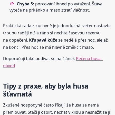
Chyba 5:
porcování ihned po vytažení. Šťáva
vyteče na prkénko a maso ztratí vláčnost.
Praktická rada z kuchyně je jednoduchá: večer nastavte
troubu raději níž a ráno si nechte časovou rezervu
na dopečení.
Křupavá kůže
se nedělá přes noc, ale až
na konci. Přes noc se má hlavně změkčit maso.
Doporučuji také podívat se na článek
Pečená husa -
návod
.
Tipy z praxe, aby byla husa
šťavnatá
Zkušené hospodyně často říkají, že husa se nemá
přemlouvat. Stačí ji osolit, nechat v klidu a nesnažit se ji