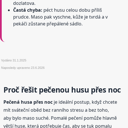
dozlatova.
Častá chyba:
péct husu celou dobu příliš
prudce. Maso pak vyschne, kůže je tvrdá a v
pekáči zůstane přepálené sádlo.
Vydáno
31.1.2025
Naposledy upraveno
23.6.2026
Proč řešit pečenou husu přes noc
Pečená husa přes noc
je ideální postup, když chcete
mít sváteční oběd bez ranního stresu a bez toho,
aby bylo maso suché. Pomalé pečení pomůže hlavně
větší huse, která potřebuje čas, aby se tuk pomalu