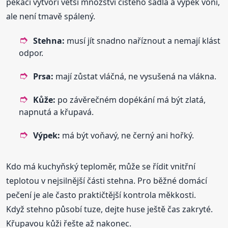
pekáči vytvoří větší množství čistého sádla a výpek voní,
ale není tmavě spálený.
Stehna:
musí jít snadno naříznout a nemají klást
odpor.
Prsa:
mají zůstat vláčná, ne vysušená na vlákna.
Kůže:
po závěrečném dopékání má být zlatá,
napnutá a křupavá.
Výpek:
má být voňavý, ne černý ani hořký.
Kdo má kuchyňský teploměr, může se řídit vnitřní
teplotou v nejsilnější části stehna. Pro běžné domácí
pečení je ale často praktičtější kontrola měkkosti.
Když stehno působí tuze, dejte huse ještě čas zakryté.
Křupavou kůži řešte až nakonec.