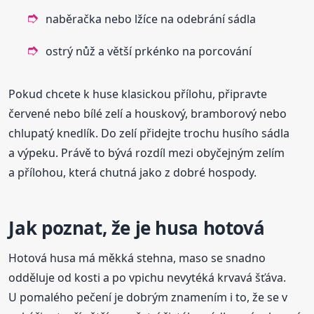
naběračka nebo lžíce na odebrání sádla
ostrý nůž a větší prkénko na porcování
Pokud chcete k huse klasickou přílohu, připravte
červené nebo bílé zelí a houskový, bramborový nebo
chlupatý knedlík. Do zelí přidejte trochu husího sádla
a výpeku. Právě to bývá rozdíl mezi obyčejným zelím
a přílohou, která chutná jako z dobré hospody.
Jak poznat, že je husa hotová
Hotová husa má měkká stehna, maso se snadno
odděluje od kosti a po vpichu nevytéká krvavá šťáva.
U pomalého pečení je dobrým znamením i to, že se v