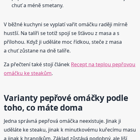
chuť a méně smetany.
V běžné kuchyni se vyplatí vařit omáčku raději mírně
hustší. Na talíři se totiž spojí se šťávou z masa a s
přílohou. Když ji uděláte moc řídkou, steče z masa
a chuť zůstane na dně talíře.
Za přečtení také stojí článek
Recept na teplou pepřovou
omáčku ke steakům
.
Varianty pepřové omáčky podle
toho, co máte doma
Jedna správná pepřová omáčka neexistuje. Jinak ji
uděláte ke steaku, jinak k minutkovému kuřecímu masu
a jinak k hranolkům. Základ zůstává podobný, ale liší