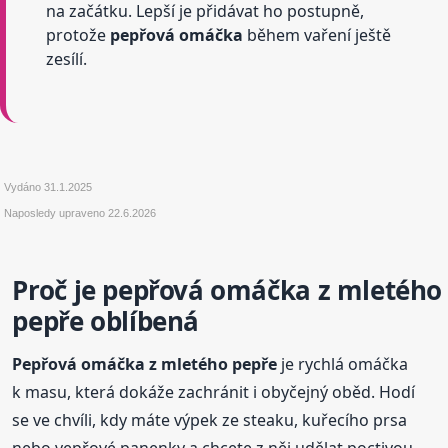
na začátku. Lepší je přidávat ho postupně,
protože
pepřová omáčka
během vaření ještě
zesílí.
Vydáno
31.1.2025
Naposledy upraveno
22.6.2026
Proč je pepřová omáčka z mletého
pepře oblíbená
Pepřová omáčka z mletého pepře
je rychlá omáčka
k masu, která dokáže zachránit i obyčejný oběd. Hodí
se ve chvíli, kdy máte výpek ze steaku, kuřecího prsa