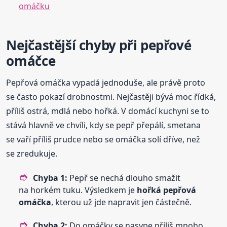
omáčku
Nejčastější chyby při pepřové
omáčce
Pepřová omáčka vypadá jednoduše, ale právě proto
se často pokazí drobnostmi. Nejčastěji bývá moc řídká,
příliš ostrá, mdlá nebo hořká. V domácí kuchyni se to
stává hlavně ve chvíli, kdy se pepř přepálí, smetana
se vaří příliš prudce nebo se omáčka solí dříve, než
se zredukuje.
Chyba 1:
Pepř se nechá dlouho smažit
na horkém tuku. Výsledkem je
hořká pepřová
omáčka
, kterou už jde napravit jen částečně.
Chyba 2:
Do omáčky se nasype příliš mnoho