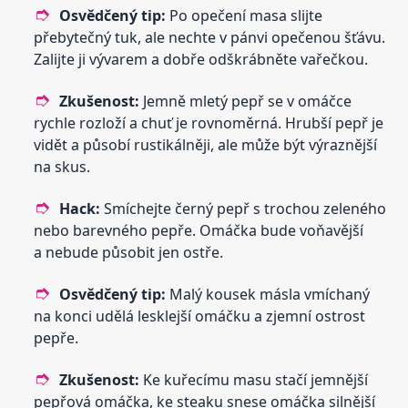
Osvědčený tip:
Po opečení masa slijte
přebytečný tuk, ale nechte v pánvi opečenou šťávu.
Zalijte ji vývarem a dobře odškrábněte vařečkou.
Zkušenost:
Jemně mletý pepř se v omáčce
rychle rozloží a chuť je rovnoměrná. Hrubší pepř je
vidět a působí rustikálněji, ale může být výraznější
na skus.
Hack:
Smíchejte černý pepř s trochou zeleného
nebo barevného pepře. Omáčka bude voňavější
a nebude působit jen ostře.
Osvědčený tip:
Malý kousek másla vmíchaný
na konci udělá lesklejší omáčku a zjemní ostrost
pepře.
Zkušenost:
Ke kuřecímu masu stačí jemnější
pepřová omáčka, ke steaku snese omáčka silnější