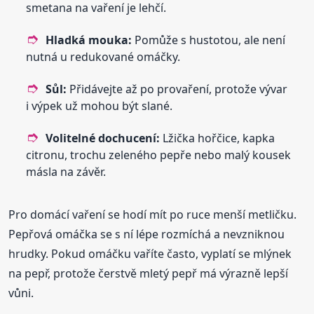
smetana na vaření je lehčí.
Hladká mouka:
Pomůže s hustotou, ale není
nutná u redukované omáčky.
Sůl:
Přidávejte až po provaření, protože vývar
i výpek už mohou být slané.
Volitelné dochucení:
Lžička hořčice, kapka
citronu, trochu zeleného pepře nebo malý kousek
másla na závěr.
Pro domácí vaření se hodí mít po ruce menší metličku.
Pepřová omáčka se s ní lépe rozmíchá a nevzniknou
hrudky. Pokud omáčku vaříte často, vyplatí se mlýnek
na pepř, protože čerstvě mletý pepř má výrazně lepší
vůni.