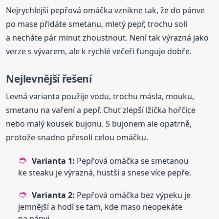
Nejrychlejší pepřová omáčka vznikne tak, že do pánve
po mase přidáte smetanu, mletý pepř, trochu soli
a necháte pár minut zhoustnout. Není tak výrazná jako
verze s vývarem, ale k rychlé večeři funguje dobře.
Nejlevnější řešení
Levná varianta použije vodu, trochu másla, mouku,
smetanu na vaření a pepř. Chuť zlepší lžička hořčice
nebo malý kousek bujonu. S bujonem ale opatrně,
protože snadno přesolí celou omáčku.
Varianta 1:
Pepřová omáčka se smetanou
ke steaku je výrazná, hustší a snese více pepře.
Varianta 2:
Pepřová omáčka bez výpeku je
jemnější a hodí se tam, kde maso neopekáte
na pánvi.