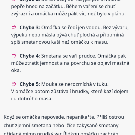
pepře hned na začátku. Během vaření se chuť
zvýrazní a omáčka může pálit víc, než bylo v plánu.
Chyba 3:
Omáčka se ředí jen vodou. Bez vývaru,
výpeku nebo másla bývá chuť plochá a připomíná
spíš smetanovou kaši než omáčku k masu.
Chyba 4:
Smetana se vaří prudce. Omáčka pak
může ztratit jemnost a na povrchu se objeví mastná
oka.
Chyba 5:
Mouka se nerozmíchá v tuku.
V omáčce potom zůstávají hrudky, které kazí dojem
i u dobrého masa.
Když se omáčka nepovede, nepanikařte. Příliš ostrou
chuť zjemní smetana nebo lžíce zakysané smetany
přidaná mimo prudký var. Řídkou omáčku zachrání