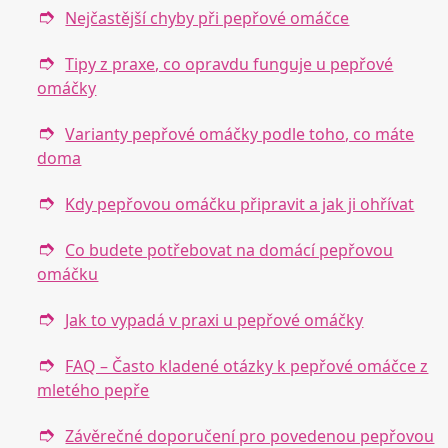
Nejčastější chyby při pepřové omáčce
Tipy z praxe, co opravdu funguje u pepřové
omáčky
Varianty pepřové omáčky podle toho, co máte
doma
Kdy pepřovou omáčku připravit a jak ji ohřívat
Co budete potřebovat na domácí pepřovou
omáčku
Jak to vypadá v praxi u pepřové omáčky
FAQ – Často kladené otázky k pepřové omáčce z
mletého pepře
Závěrečné doporučení pro povedenou pepřovou