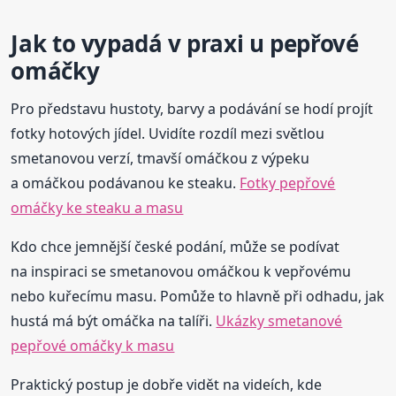
Jak to vypadá v praxi u pepřové
omáčky
Pro představu hustoty, barvy a podávání se hodí projít
fotky hotových jídel. Uvidíte rozdíl mezi světlou
smetanovou verzí, tmavší omáčkou z výpeku
a omáčkou podávanou ke steaku.
Fotky pepřové
omáčky ke steaku a masu
Kdo chce jemnější české podání, může se podívat
na inspiraci se smetanovou omáčkou k vepřovému
nebo kuřecímu masu. Pomůže to hlavně při odhadu, jak
hustá má být omáčka na talíři.
Ukázky smetanové
pepřové omáčky k masu
Praktický postup je dobře vidět na videích, kde