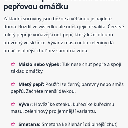
pepřovou omáčku
Základní suroviny jsou běžné a většinou je najdete
doma. Rozdíl ve výsledku ale udělá jejich kvalita. Čerstvě
mletý pepř je voňavější než pepř, který ležel dlouho
otevřený ve skříňce. Vývar z masa nebo zeleniny dá
omáčce plnější chuť než samotná voda.
Máslo nebo výpek:
Tuk nese chuť pepře a spojí
základ omáčky.
Mletý pepř:
Použít lze černý, barevný nebo směs
pepřů. Začněte menší dávkou.
Vývar:
Hovězí ke steaku, kuřecí ke kuřecímu
masu, zeleninový pro jemnější variantu.
Smetana:
Smetana ke šlehání dá plnější chuť,