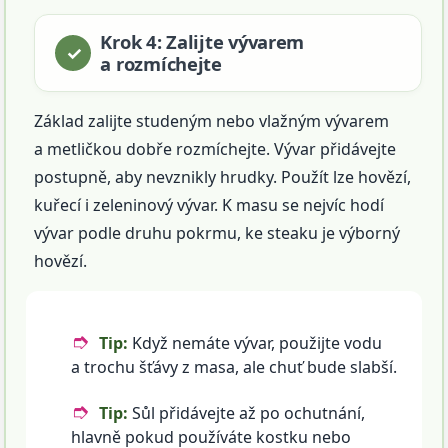
Krok 4: Zalijte vývarem
a rozmíchejte
Základ zalijte studeným nebo vlažným vývarem
a metličkou dobře rozmíchejte. Vývar přidávejte
postupně, aby nevznikly hrudky. Použít lze hovězí,
kuřecí i zeleninový vývar. K masu se nejvíc hodí
vývar podle druhu pokrmu, ke steaku je výborný
hovězí.
Tip:
Když nemáte vývar, použijte vodu
a trochu šťávy z masa, ale chuť bude slabší.
Tip:
Sůl přidávejte až po ochutnání,
hlavně pokud používáte kostku nebo