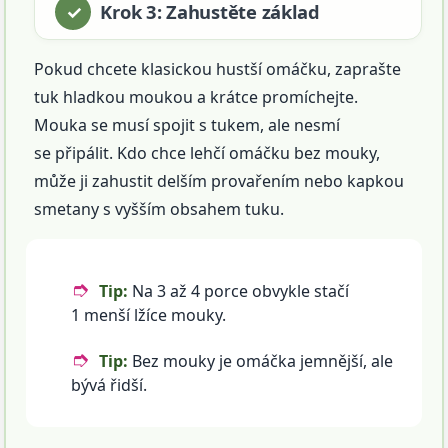
Krok 3: Zahustěte základ
Pokud chcete klasickou hustší omáčku, zaprašte
tuk hladkou moukou a krátce promíchejte.
Mouka se musí spojit s tukem, ale nesmí
se připálit. Kdo chce lehčí omáčku bez mouky,
může ji zahustit delším provařením nebo kapkou
smetany s vyšším obsahem tuku.
Tip:
Na 3 až 4 porce obvykle stačí
1 menší lžíce mouky.
Tip:
Bez mouky je omáčka jemnější, ale
bývá řidší.