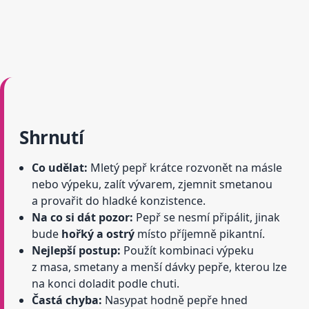
Shrnutí
Co udělat:
Mletý pepř krátce rozvonět na másle
nebo výpeku, zalít vývarem, zjemnit smetanou
a provařit do hladké konzistence.
Na co si dát pozor:
Pepř se nesmí připálit, jinak
bude
hořký a ostrý
místo příjemně pikantní.
Nejlepší postup:
Použít kombinaci výpeku
z masa, smetany a menší dávky pepře, kterou lze
na konci doladit podle chuti.
Častá chyba:
Nasypat hodně pepře hned