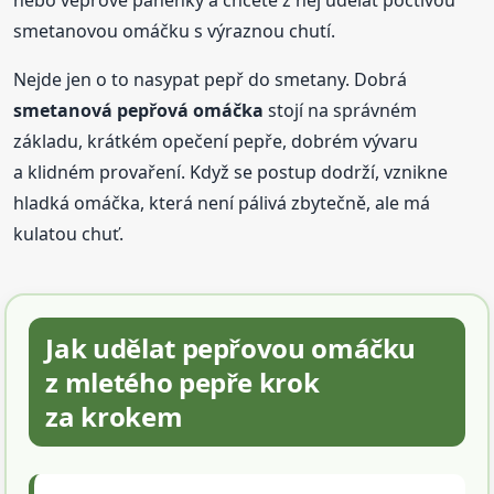
nebo vepřové panenky a chcete z něj udělat poctivou
smetanovou omáčku s výraznou chutí.
Nejde jen o to nasypat pepř do smetany. Dobrá
smetanová pepřová omáčka
stojí na správném
základu, krátkém opečení pepře, dobrém vývaru
a klidném provaření. Když se postup dodrží, vznikne
hladká omáčka, která není pálivá zbytečně, ale má
kulatou chuť.
Jak udělat pepřovou omáčku
z mletého pepře krok
za krokem