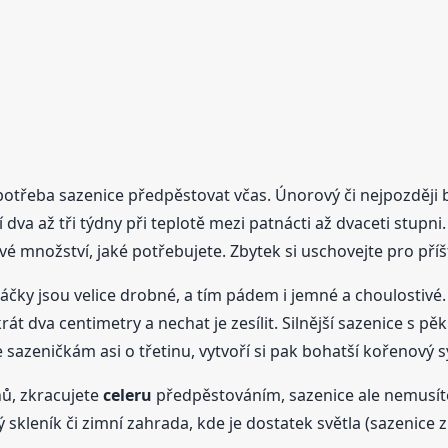
otřeba sazenice předpěstovat včas. Únorový či nejpozději bř
í dva až tři týdny při teplotě mezi patnácti až dvaceti stupni. 
vé množství, jaké potřebujete. Zbytek si uschovejte pro příš
áčky jsou velice drobné, a tím pádem i jemné a choulostivé
rát dva centimetry a nechat je zesílit. Silnější sazenice s p
sazeničkám asi o třetinu, vytvoří si pak bohatší kořenový 
nů, zkracujete
celeru
předpěstováním, sazenice ale nemusít
kleník či zimní zahrada, kde je dostatek světla (sazenice zůs