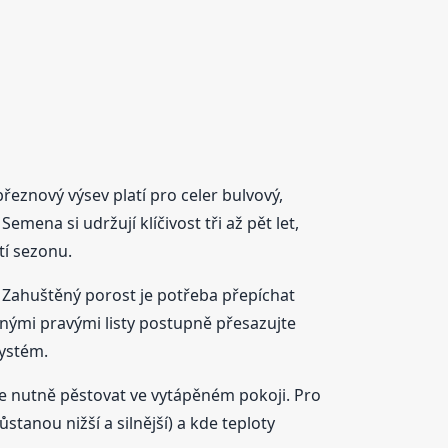
eznový výsev platí pro celer bulvový,
Semena si udržují klíčivost tři až pět let,
tí sezonu.
. Zahuštěný porost je potřeba přepíchat
ěknými pravými listy postupně přesazujte
systém.
e nutně pěstovat ve vytápěném pokoji. Pro
tanou nižší a silnější) a kde teploty