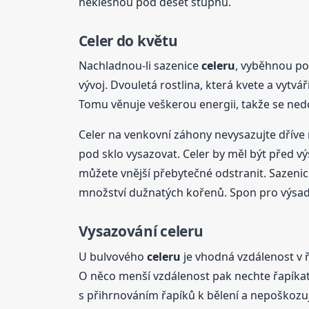
neklesnou pod deset stupňů.
Celer do květu
Nachladnou-li sazenice
celeru
, vyběhnou po 
vývoj. Dvouletá rostlina, která kvete a vytv
Tomu věnuje veškerou energii, takže se nedo
Celer na venkovní záhony nevysazujte dříve
pod sklo vysazovat. Celer by měl být před výs
můžete vnější přebytečné odstranit. Sazeni
množství dužnatých kořenů. Spon pro výsadbu
Vysazování
celeru
U bulvového
celeru
je vhodná vzdálenost v ř
O něco menší vzdálenost pak nechte řapíkat
s přihrnováním řapíků k bělení a nepoškozuj