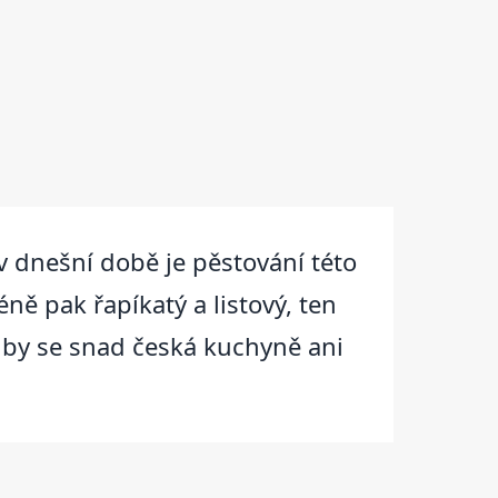
, v dnešní době je pěstování této
ně pak řapíkatý a listový, ten
er by se snad česká kuchyně ani