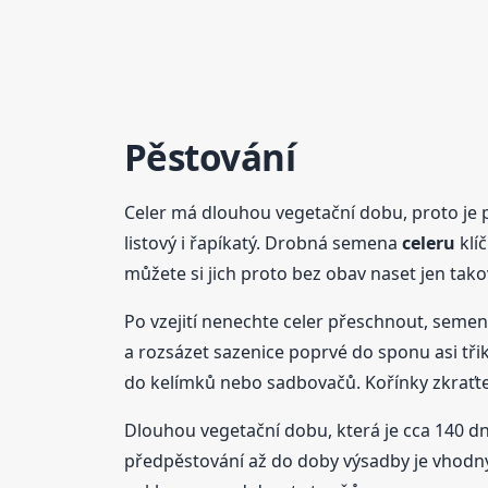
Pěstování
Celer má dlouhou vegetační dobu, proto je p
listový i řapíkatý. Drobná semena
celeru
klíč
můžete si jich proto bez obav naset jen tako
Po vzejití nenechte celer přeschnout, semen
a rozsázet sazenice poprvé do sponu asi třik
do kelímků nebo sadbovačů. Kořínky zkraťte 
Dlouhou vegetační dobu, která je cca 140 d
předpěstování až do doby výsadby je vhodný s