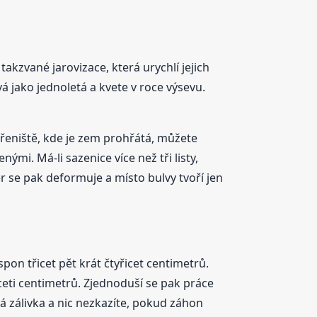
akzvané jarovizace, která urychlí jejich
á jako jednoletá a kvete v roce výsevu.
řeniště, kde je zem prohřátá, můžete
ými. Má-li sazenice více než tři listy,
er se pak deformuje a místo bulvy tvoří jen
pon třicet pět krát čtyřicet centimetrů.
eti centimetrů. Zjednoduší se pak práce
á zálivka a nic nezkazíte, pokud záhon