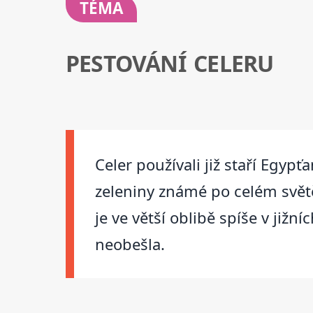
TÉMA
PESTOVÁNÍ CELERU
Celer používali již staří Egypť
zeleniny známé po celém světě.
je ve větší oblibě spíše v jižn
neobešla.