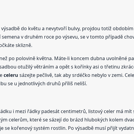
výsadbě do květu a nevytvoří bulvy, projdou totiž obdobím t
áří semena v druhém roce po výsevu, se v tomto případě chov
čkáte sklizně.
 než po polovině května. Máte-li koncem dubna uvolněné pa
adbou otužilý větráním a opět s kořínky asi o třetinu zkrácen
ce
celeru
sázejte pečlivě, tak aby srdéčko nebylo v zemi. Cel
 se u jednotlivých druhů příliš neliší.
ádku i mezi řádky padesát centimetrů, listový celer má mít s
ým celerům, které se sázejí do brázd hlubokých kolem dvac
e se kořenový systém rostlin. Po výsadbě musí přijít vydatn