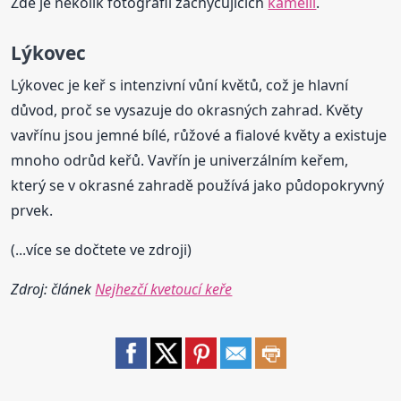
Zde je několik fotografií zachycujících
kamélii
.
Lýkovec
Lýkovec je keř s intenzivní vůní květů, což je hlavní
důvod, proč se vysazuje do okrasných zahrad. Květy
vavřínu jsou jemné bílé, růžové a fialové květy a existuje
mnoho odrůd keřů. Vavřín je univerzálním keřem,
který se v okrasné zahradě používá jako půdopokryvný
prvek.
(...více se dočtete ve zdroji)
Zdroj: článek
Nejhezčí kvetoucí keře