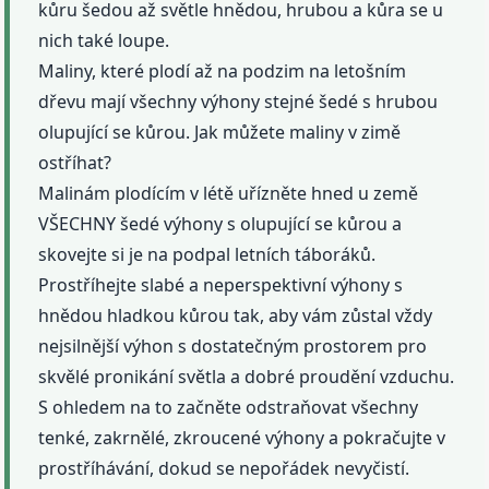
kůru šedou až světle hnědou, hrubou a kůra se u
nich také loupe.
Maliny, které plodí až na podzim na letošním
dřevu mají všechny výhony stejné šedé s hrubou
olupující se kůrou. Jak můžete maliny v zimě
ostříhat?
Malinám plodícím v létě uřízněte hned u země
VŠECHNY šedé výhony s olupující se kůrou a
skovejte si je na podpal letních táboráků.
Prostříhejte slabé a neperspektivní výhony s
hnědou hladkou kůrou tak, aby vám zůstal vždy
nejsilnější výhon s dostatečným prostorem pro
skvělé pronikání světla a dobré proudění vzduchu.
S ohledem na to začněte odstraňovat všechny
tenké, zakrnělé, zkroucené výhony a pokračujte v
prostříhávání, dokud se nepořádek nevyčistí.