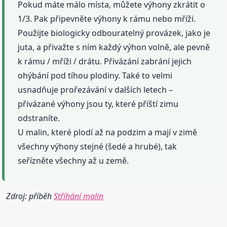
Pokud máte málo místa, můžete výhony zkrátit o
1/3. Pak připevněte výhony k rámu nebo mříži.
Použijte biologicky odbouratelný provázek, jako je
juta, a přivažte s ním každý výhon volně, ale pevně
k rámu / mříži / drátu. Přivázání zabrání jejich
ohýbání pod tíhou plodiny. Také to velmi
usnadňuje prořezávání v dalších letech –
přivázané výhony jsou ty, které příští zimu
odstraníte.
U malin, které plodí až na podzim a mají v zimě
všechny výhony stejné (šedé a hrubé), tak
seřízněte všechny až u země.
Zdroj: příběh
Stříhání malin