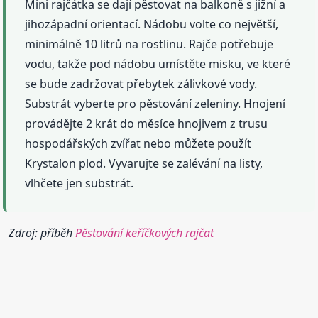
Mini rajčátka se dají pěstovat na balkoně s jižní a
jihozápadní orientací. Nádobu volte co největší,
minimálně 10 litrů na rostlinu. Rajče potřebuje
vodu, takže pod nádobu umístěte misku, ve které
se bude zadržovat přebytek zálivkové vody.
Substrát vyberte pro pěstování zeleniny. Hnojení
provádějte 2 krát do měsíce hnojivem z trusu
hospodářských zvířat nebo můžete použít
Krystalon plod. Vyvarujte se zalévání na listy,
vlhčete jen substrát.
Zdroj: příběh
Pěstování keříčkových rajčat