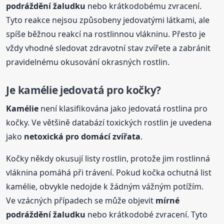
podráždění žaludku
nebo krátkodobému zvracení.
Tyto reakce nejsou způsobeny jedovatými látkami, ale
spíše běžnou reakcí na rostlinnou vlákninu. Přesto je
vždy vhodné sledovat zdravotní stav zvířete a zabránit
pravidelnému okusování okrasných rostlin.
Je kamélie jedovatá pro kočky?
Kamélie
není klasifikována jako jedovatá rostlina pro
kočky. Ve většině databází toxických rostlin je uvedena
jako
netoxická pro domácí zvířata
.
Kočky někdy okusují listy rostlin, protože jim rostlinná
vláknina pomáhá při trávení. Pokud kočka ochutná list
kamélie, obvykle nedojde k žádným vážným potížím.
Ve vzácných případech se může objevit
mírné
podráždění žaludku
nebo krátkodobé zvracení. Tyto