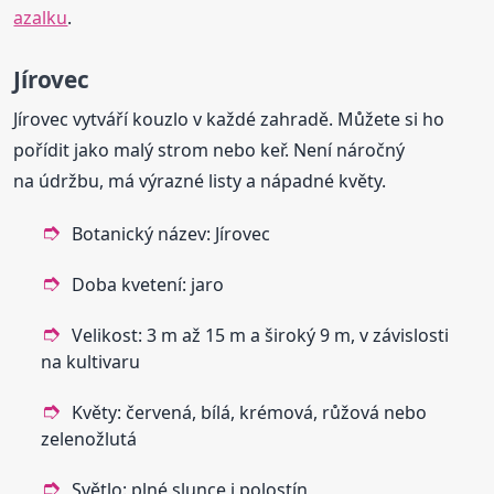
azalku
.
Jírovec
Jírovec vytváří kouzlo v každé zahradě. Můžete si ho
pořídit jako malý strom nebo keř. Není náročný
na údržbu, má výrazné listy a nápadné květy.
Botanický název: Jírovec
Doba kvetení: jaro
Velikost: 3 m až 15 m a široký 9 m, v závislosti
na kultivaru
Květy: červená, bílá, krémová, růžová nebo
zelenožlutá
Světlo: plné slunce i polostín