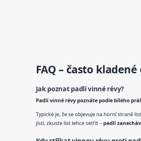
FAQ – často kladené
Jak poznat padlí vinné révy?
Padlí vinné révy poznáte podle bílého pr
Typické je, že se objevuje na horní straně l
jistí, zkuste list lehce setřít –
padlí zanecháv
Kdy stříkat vinnou révu proti padl