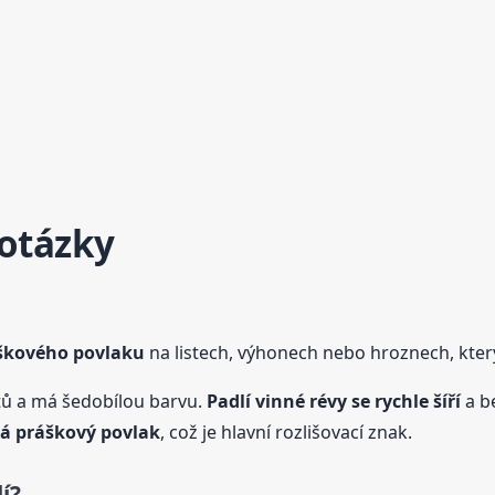
 otázky
áškového povlaku
na listech, výhonech nebo hroznech, kter
istů a má šedobílou barvu.
Padlí vinné révy se rychle šíří
a be
á práškový povlak
, což je hlavní rozlišovací znak.
í?