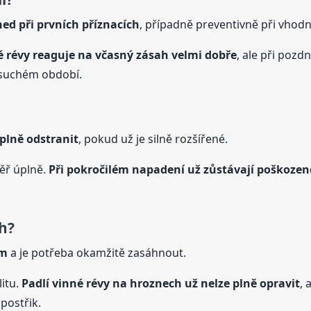
hned při prvních příznacích
, případně preventivně při vho
é révy reaguje na včasný zásah velmi dobře
, ale při pozd
a suchém období.
úplně odstranit
, pokud už je silně rozšířené.
ěř úplně.
Při pokročilém napadení už zůstávají poškozené
ch?
ém
a je potřeba okamžitě zasáhnout.
litu.
Padlí vinné révy na hroznech už nelze plně opravit
, 
postřik.