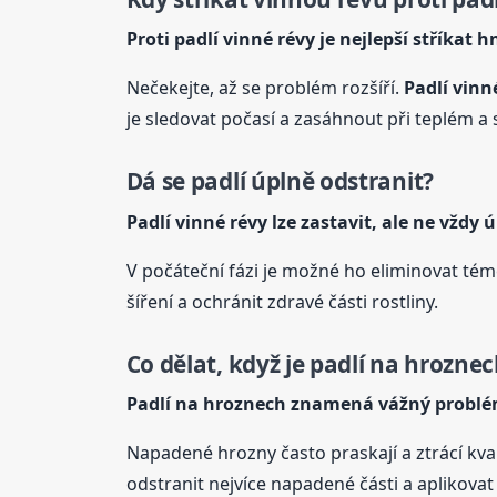
Proti padlí vinné révy je nejlepší stříkat 
Nečekejte, až se problém rozšíří.
Padlí vinn
je sledovat počasí a zasáhnout při teplém 
Dá se padlí úplně odstranit?
Padlí vinné révy lze zastavit, ale ne vždy 
V počáteční fázi je možné ho eliminovat tém
šíření a ochránit zdravé části rostliny.
Co dělat, když je padlí na hrozne
Padlí na hroznech znamená vážný probl
Napadené hrozny často praskají a ztrácí kva
odstranit nejvíce napadené části a aplikovat 