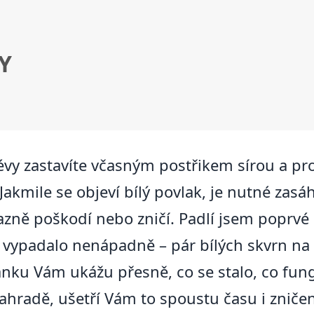
Y
évy zastavíte včasným postřikem sírou a p
. Jakmile se objeví bílý povlak, je nutné za
zně poškodí nebo zničí. Padlí jsem poprvé 
 vypadalo nenápadně – pár bílých skvrn na
lánku Vám ukážu přesně, co se stalo, co fun
 zahradě, ušetří Vám to spoustu času i znič