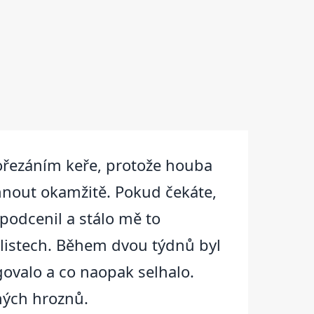
rořezáním keře, protože houba
sáhnout okamžitě. Pokud čekáte,
podcenil a stálo mě to
 listech. Během dvou týdnů byl
govalo a co naopak selhalo.
ených hroznů.