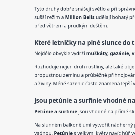
Tyto druhy dobře snášejí světlo a při správn
sušší režim a
Million Bells
udělají bohatý pře
před větrem a prudkým deštěm.
Které letničky na plné slunce do t
Nejdéle obvykle vydrží
muškáty, gazánie, vi
Rozhoduje nejen druh rostliny, ale také obj
propustnou zeminu a průběžné přihnojování. 
a živiny. Méně sazenic často znamená lepší 
Jsou petúnie a surfinie vhodné n
Petúnie a surfinie
jsou vhodné na přímé slun
Na slunném balkoně umí vytvořit nádherný p
vadnou.
Petúnie
s velkými květy navíc hůř v