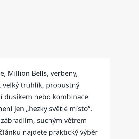
, Million Bells, verbeny,
 velký truhlík, propustný
jení dusíkem nebo kombinace
ení jen „hezky světlé místo“.
ým zábradlím, suchým větrem
článku najdete praktický výběr