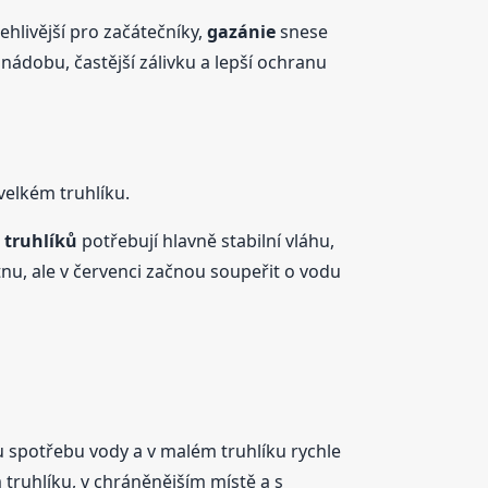
ehlivější pro začátečníky,
gazánie
snese
 nádobu, častější zálivku a lepší ochranu
elkém truhlíku.
 truhlíků
potřebují hlavně stabilní vláhu,
nu, ale v červenci začnou soupeřit o vodu
 spotřebu vody a v malém truhlíku rychle
 truhlíku, v chráněnějším místě a s