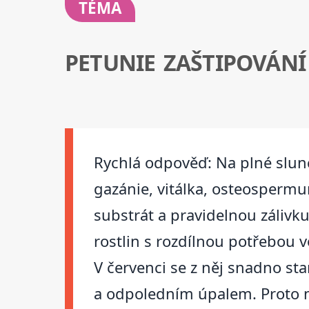
TÉMA
PETUNIE ZAŠTIPOVÁNÍ
Rychlá odpověď: Na plné slunce
gazánie, vitálka, osteospermum
substrát a pravidelnou záliv
rostlin s rozdílnou potřebou 
V červenci se z něj snadno st
a odpoledním úpalem. Proto ne