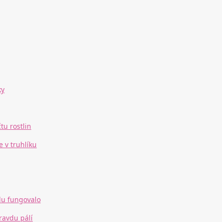
ky
tu rostlin
 v truhlíku
du fungovalo
ravdu pálí