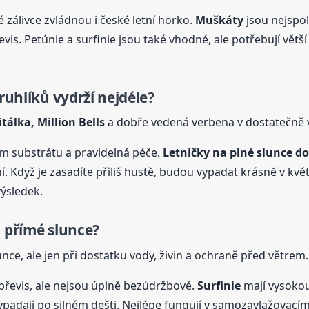
é zálivce zvládnou i české letní horko.
Muškáty
jsou nejspol
vis. Petúnie a surfinie jsou také vhodné, ale potřebují větší
ruhlíků vydrží nejdéle?
tálka, Million Bells
a dobře vedená verbena v dostatečně v
em substrátu a pravidelná péče.
Letničky na plné slunce do
Když je zasadíte příliš hustě, budou vypadat krásně v květ
výsledek.
a přímé slunce?
ce, ale jen při dostatku vody, živin a ochraně před větrem.
řevis, ale nejsou úplně bezúdržbové.
Surfinie
mají vysokou
ypadají po silném dešti. Nejlépe fungují v samozavlažovacím