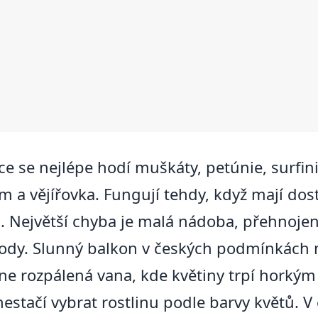
 se nejlépe hodí muškáty, petúnie, surfinie
 a vějířovka. Fungují tehdy, když mají dost
ku. Největší chyba je malá nádoba, přehno
vody. Slunný balkon v českých podmínkách n
ane rozpálená vana, kde květiny trpí hork
stačí vybrat rostlinu podle barvy květů. V 