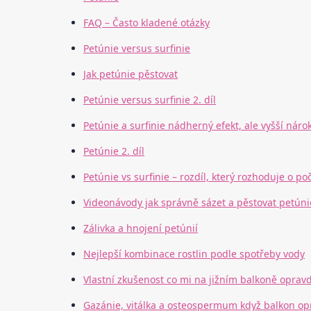
FAQ – Často kladené otázky
Petúnie versus surfinie
Jak petúnie pěstovat
Petúnie versus surfinie 2. díl
Petúnie a surfinie nádherný efekt, ale vyšší náro
Petúnie 2. díl
Petúnie vs surfinie – rozdíl, který rozhoduje o poč
Videonávody jak správně sázet a pěstovat petúnie
Zálivka a hnojení petúnií
Nejlepší kombinace rostlin podle spotřeby vody
Vlastní zkušenost co mi na jižním balkoně oprav
Gazánie, vitálka a osteospermum když balkon op