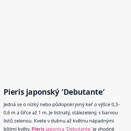
Pieris
japonský ′Debutante′
Jedná se o nízký nebo půdopokryvný keř o výšce 0,3–
0,6 m a šířce až 1 m. Je listnatý, stálezelený, s barvou
listů zelenou. Kvete v dubnu až květnu nápadnými
bílými květy.
Pieris
japonica ′Debutante′
je vhodné