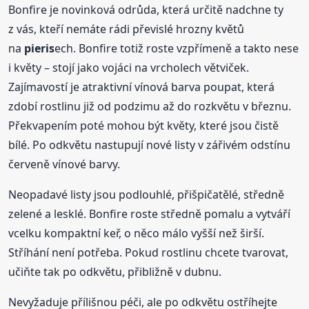
Bonfire je novinková odrůda, která určitě nadchne ty
z vás, kteří nemáte rádi převislé hrozny květů
na
pieris
ech. Bonfire totiž roste vzpřímeně a takto nese
i květy – stojí jako vojáci na vrcholech větviček.
Zajímavostí je atraktivní vínová barva poupat, která
zdobí rostlinu již od podzimu až do rozkvětu v březnu.
Překvapením poté mohou být květy, které jsou čistě
bílé. Po odkvětu nastupují nové listy v zářivém odstínu
červeně vínové barvy.
Neopadavé listy jsou podlouhlé, přišpičatělé, středně
zelené a lesklé. Bonfire roste středně pomalu a vytváří
vcelku kompaktní keř, o něco málo vyšší než širší.
Stříhání není potřeba. Pokud rostlinu chcete tvarovat,
učiňte tak po odkvětu, přibližně v dubnu.
Nevyžaduje přílišnou péči, ale po odkvětu ostříhejte