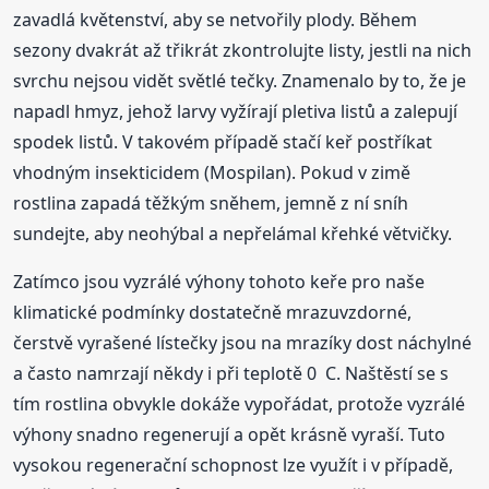
zavadlá květenství, aby se netvořily plody. Během
sezony dvakrát až třikrát zkontrolujte listy, jestli na nich
svrchu nejsou vidět světlé tečky. Znamenalo by to, že je
napadl hmyz, jehož larvy vyžírají pletiva listů a zalepují
spodek listů. V takovém případě stačí keř postříkat
vhodným insekticidem (Mospilan). Pokud v zimě
rostlina zapadá těžkým sněhem, jemně z ní sníh
sundejte, aby neohýbal a nepřelámal křehké větvičky.
Zatímco jsou vyzrálé výhony tohoto keře pro naše
klimatické podmínky dostatečně mrazuvzdorné,
čerstvě vyrašené lístečky jsou na mrazíky dost náchylné
a často namrzají někdy i při teplotě 0 C. Naštěstí se s
tím rostlina obvykle dokáže vypořádat, protože vyzrálé
výhony snadno regenerují a opět krásně vyraší. Tuto
vysokou regenerační schopnost lze využít i v případě,