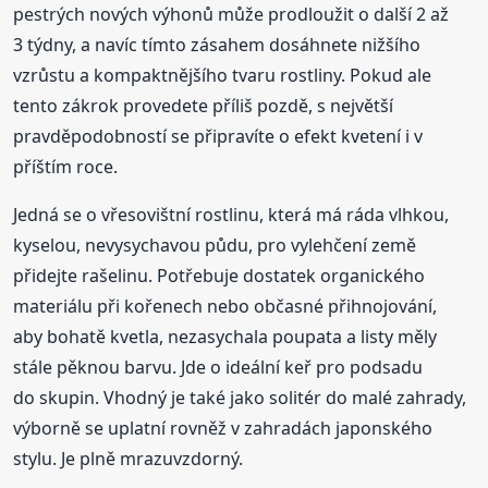
pestrých nových výhonů může prodloužit o další 2 až
3 týdny, a navíc tímto zásahem dosáhnete nižšího
vzrůstu a kompaktnějšího tvaru rostliny. Pokud ale
tento zákrok provedete příliš pozdě, s největší
pravděpodobností se připravíte o efekt kvetení i v
příštím roce.
Jedná se o vřesovištní rostlinu, která má ráda vlhkou,
kyselou, nevysychavou půdu, pro vylehčení země
přidejte rašelinu. Potřebuje dostatek organického
materiálu při kořenech nebo občasné přihnojování,
aby bohatě kvetla, nezasychala poupata a listy měly
stále pěknou barvu. Jde o ideální keř pro podsadu
do skupin. Vhodný je také jako solitér do malé zahrady,
výborně se uplatní rovněž v zahradách japonského
stylu. Je plně mrazuvzdorný.