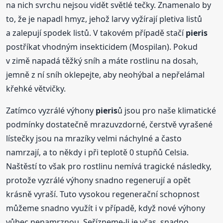
na nich svrchu nejsou vidět světlé tečky. Znamenalo by
to, že je napadl hmyz, jehož larvy vyžírají pletiva listů
a zalepují spodek listů. V takovém případě stačí
pieris
postříkat vhodným insekticidem (Mospilan). Pokud
v zimě napadá těžký sníh a máte rostlinu na dosah,
jemně z ní sníh oklepejte, aby neohýbal a nepřelámal
křehké větvičky.
Zatímco vyzrálé výhony
pieris
ů jsou pro naše klimatické
podmínky dostatečně mrazuvzdorné, čerstvě vyrašené
lístečky jsou na mrazíky velmi náchylné a často
namrzají, a to někdy i při teplotě 0 stupňů Celsia.
Naštěstí to však pro rostlinu nemívá tragické následky,
protože vyzrálé výhony snadno regenerují a opět
krásně vyraší. Tuto vysokou regenerační schopnost
můžeme snadno využít i v případě, když nové výhony
vůbec nenamrznou. Seřízneme-li je včas, snadno