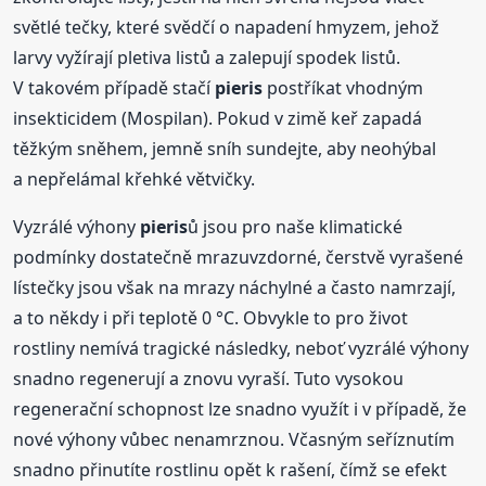
světlé tečky, které svědčí o napadení hmyzem, jehož
larvy vyžírají pletiva listů a zalepují spodek listů.
V takovém případě stačí
pieris
postříkat vhodným
insekticidem (Mospilan). Pokud v zimě keř zapadá
těžkým sněhem, jemně sníh sundejte, aby neohýbal
a nepřelámal křehké větvičky.
Vyzrálé výhony
pieris
ů jsou pro naše klimatické
podmínky dostatečně mrazuvzdorné, čerstvě vyrašené
lístečky jsou však na mrazy náchylné a často namrzají,
a to někdy i při teplotě 0 °C. Obvykle to pro život
rostliny nemívá tragické následky, neboť vyzrálé výhony
snadno regenerují a znovu vyraší. Tuto vysokou
regenerační schopnost lze snadno využít i v případě, že
nové výhony vůbec nenamrznou. Včasným seříznutím
snadno přinutíte rostlinu opět k rašení, čímž se efekt