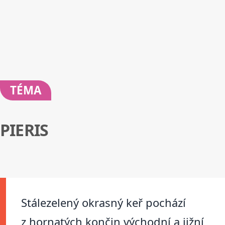
TÉMA
PIERIS
Stálezelený okrasný keř pochází
z hornatých končin východní a jižní