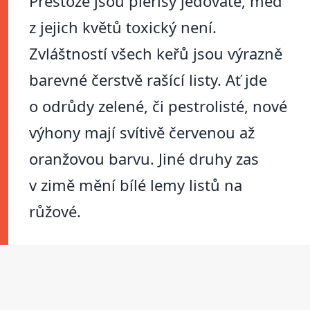
Přestože jsou pierisy jedovaté, med
z jejich květů toxický není.
Zvláštností všech keřů jsou výrazně
barevné čerstvě rašící listy. Ať jde
o odrůdy zelené, či pestrolisté, nové
výhony mají svítivě červenou až
oranžovou barvu. Jiné druhy zas
v zimě mění bílé lemy listů na
růžové.