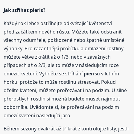
Jak stříhat
pieris
?
Každý rok lehce ostříhejte odkvétající květenství
před začátkem nového růstu. Můžete také odstranit
všechny odumřelé, poškozené nebo špatně umístěné
výhonky. Pro razantnější prořízku a omlazení rostliny
můžete větve zkrátit až o 1/3, nebo v závažných
případech až o 2/3, ale to může v následujícím roce
omezit kvetení. Vyhněte se stříhání
pieris
u v letním
horku, protože to může rostlinu stresovat. Pokud
oželíte kvetení, můžete prořezávat i na podzim. U silně
přerostlých rostlin si možná budete muset najmout
odborníka. Uvědomte si, že prořezávání na podzim
omezí kvetení následující jaro.
Během sezony dvakrát až třikrát zkontrolujte listy, jestli