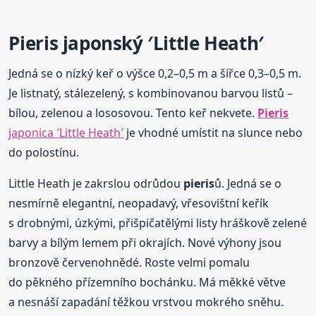
Pieris
japonský ′Little Heath′
Jedná se o nízký keř o výšce 0,2–0,5 m a šířce 0,3–0,5 m.
Je listnatý, stálezelený, s kombinovanou barvou listů –
bílou, zelenou a lososovou. Tento keř nekvete.
Pieris
japonica ′Little Heath′
je vhodné umístit na slunce nebo
do polostínu.
Little Heath je zakrslou odrůdou
pieris
ů. Jedná se o
nesmírně elegantní, neopadavý, vřesovištní keřík
s drobnými, úzkými, přišpičatělými listy hráškově zelené
barvy a bílým lemem při okrajích. Nové výhony jsou
bronzově červenohnědé. Roste velmi pomalu
do pěkného přízemního bochánku. Má měkké větve
a nesnáší zapadání těžkou vrstvou mokrého sněhu.