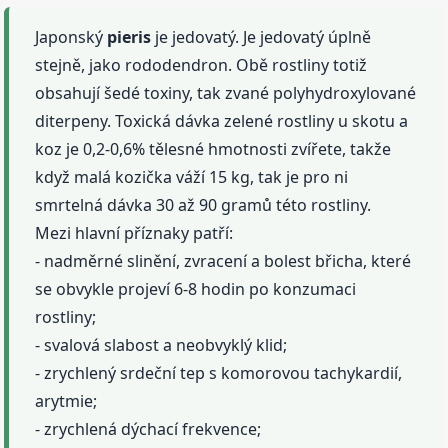
Japonský
pieris
je jedovatý. Je jedovatý úplně
stejně, jako rododendron. Obě rostliny totiž
obsahují šedé toxiny, tak zvané polyhydroxylované
diterpeny. Toxická dávka zelené rostliny u skotu a
koz je 0,2-0,6% tělesné hmotnosti zvířete, takže
když malá kozička váží 15 kg, tak je pro ni
smrtelná dávka 30 až 90 gramů této rostliny.
Mezi hlavní příznaky patří:
- nadměrné slinění, zvracení a bolest břicha, které
se obvykle projeví 6-8 hodin po konzumaci
rostliny;
- svalová slabost a neobvyklý klid;
- zrychlený srdeční tep s komorovou tachykardií,
arytmie;
- zrychlená dýchací frekvence;