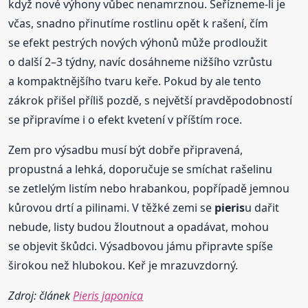
když nové výhony vůbec nenamrznou. Seřízneme-li je
včas, snadno přinutíme rostlinu opět k rašení, čím
se efekt pestrých nových výhonů může prodloužit
o další 2–3 týdny, navíc dosáhneme nižšího vzrůstu
a kompaktnějšího tvaru keře. Pokud by ale tento
zákrok přišel příliš pozdě, s největší pravděpodobností
se připravíme i o efekt kvetení v příštím roce.
Zem pro výsadbu musí být dobře připravená,
propustná a lehká, doporučuje se smíchat rašelinu
se zetlelým listím nebo hrabankou, popřípadě jemnou
kůrovou drtí a pilinami. V těžké zemi se
pieris
u dařit
nebude, listy budou žloutnout a opadávat, mohou
se objevit škůdci. Výsadbovou jámu připravte spíše
širokou než hlubokou. Keř je mrazuvzdorný.
Zdroj: článek
Pieris japonica