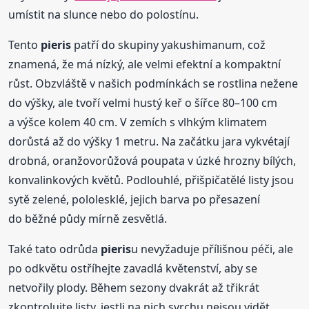
umístit na slunce nebo do polostínu.
Tento
pieris
patří do skupiny yakushimanum, což
znamená, že má nízký, ale velmi efektní a kompaktní
růst. Obzvláště v našich podmínkách se rostlina nežene
do výšky, ale tvoří velmi hustý keř o šířce 80–100 cm
a výšce kolem 40 cm. V zemích s vlhkým klimatem
dorůstá až do výšky 1 metru. Na začátku jara vykvétají
drobná, oranžovorůžová poupata v úzké hrozny bílých,
konvalinkových květů. Podlouhlé, přišpičatělé listy jsou
sytě zelené, pololesklé, jejich barva po přesazení
do běžné půdy mírně zesvětlá.
Také tato odrůda
pieris
u nevyžaduje přílišnou péči, ale
po odkvětu ostříhejte zavadlá květenství, aby se
netvořily plody. Během sezony dvakrát až třikrát
zkontrolujte listy, jestli na nich svrchu nejsou vidět