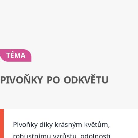
TÉMA
PIVOŇKY PO ODKVĚTU
Pivoňky díky krásným květům,
robustnímu vzrůstu, odolnosti