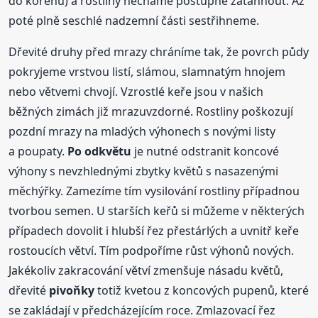
do kořenů) a rostliny necháme postupně zatáhnout. Až
poté plně seschlé nadzemní části sestřihneme.
Dřevité druhy před mrazy chráníme tak, že povrch půdy
pokryjeme vrstvou listí, slámou, slamnatým hnojem
nebo větvemi chvojí. Vzrostlé keře jsou v našich
běžných zimách již mrazuvzdorné. Rostliny poškozují
pozdní mrazy na mladých výhonech s novými listy
a poupaty.
Po odkvětu
je nutné odstranit koncové
výhony s nevzhlednými zbytky květů s nasazenými
měchýřky. Zamezíme tím vysilování rostliny případnou
tvorbou semen. U starších keřů si můžeme v některých
případech dovolit i hlubší řez přestárlých a uvnitř keře
rostoucích větví. Tím podpoříme růst výhonů nových.
Jakékoliv zakracování větví zmenšuje násadu květů,
dřevité
pivoňky
totiž kvetou z koncových pupenů, které
se zakládají v předcházejícím roce. Zmlazovací řez