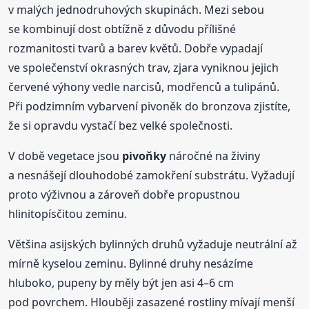
v malých jednodruhových skupinách. Mezi sebou
se kombinují dost obtížně z důvodu přílišné
rozmanitosti tvarů a barev květů. Dobře vypadají
ve společenství okrasných trav, zjara vyniknou jejich
červené výhony vedle narcisů, modřenců a tulipánů.
Při podzimním vybarvení pivoněk do bronzova zjistíte,
že si opravdu vystačí bez velké společnosti.
V době vegetace jsou
pivoňky
náročné na živiny
a nesnášejí dlouhodobé zamokření substrátu. Vyžadují
proto výživnou a zároveň dobře propustnou
hlinitopísčitou zeminu.
Většina asijských bylinných druhů vyžaduje neutrální až
mírně kyselou zeminu. Bylinné druhy nesázíme
hluboko, pupeny by měly být jen asi 4–6 cm
pod povrchem. Hlouběji zasazené rostliny mívají menší