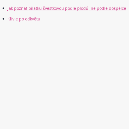
Jak poznat pilatku švestkovou podle plodů, ne podle dospělce
Klívie po odkvětu