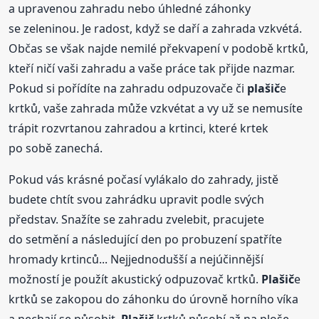
a upravenou zahradu nebo úhledné záhonky
se zeleninou. Je radost, když se daří a zahrada vzkvétá.
Občas se však najde nemilé překvapení v podobě krtků,
kteří ničí vaši zahradu a vaše práce tak přijde nazmar.
Pokud si pořídíte na zahradu odpuzovače či
plašič
e
krtků, vaše zahrada může vzkvétat a vy už se nemusíte
trápit rozvrtanou zahradou a krtinci, které krtek
po sobě zanechá.
Pokud vás krásné počasí vylákalo do zahrady, jistě
budete chtít svou zahrádku upravit podle svých
představ. Snažíte se zahradu zvelebit, pracujete
do setmění a následující den po probuzení spatříte
hromady krtinců... Nejjednodušší a nejúčinnější
možností je použít akustický odpuzovač krtků.
Plašič
e
krtků se zakopou do záhonku do úrovně horního víka