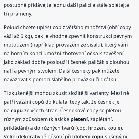
postupně přidávejte jednu další palici a stále splétejte
tři prameny.
Pokud chcete uplést cop z většího množství (obří copy
váží až 5 kg), pak je vhodné zpevnit konstrukci pevným
motouzem (například provazem ze sisalu), který vám
na horním konci umožní zhotovení očka k zavěšení.
Jako základ dobře poslouží i česnek paličák s dlouhou
natí a pevným stvolem. Další česneky pak můžete
navazovat s pomocí slabšího provázku či drátku.
Ti zkušenější mohou zkusit složitější varianty. Mezi ně
patří vázání copů do kulata, tedy tak, že česnek je
na
copu
ze všech stran. Česnekové copy se pletou
různým způsobem (klasické
pletení
, zaplétání,
přikládání) a do různých tvarů (cop, hrozen, koule).
Velmi dekorativně působí přizdobení
copu
sušenými