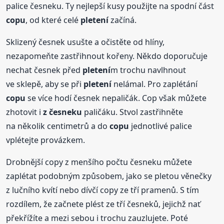
palice česneku. Ty nejlepší kusy použijte na spodní část
copu
, od které celé
pletení
začíná.
Sklizený česnek usušte a očistěte od hlíny,
nezapomeňte zastřihnout kořeny. Někdo doporučuje
nechat česnek před
pletení
m trochu navlhnout
ve sklepě, aby se při
pletení
nelámal. Pro zaplétání
copu
se více hodí česnek nepaličák. Cop však můžete
zhotovit i
z česneku
paličáku. Stvol zastřihněte
na několik centimetrů a do
copu
jednotlivé palice
vplétejte provázkem.
Drobnější copy z menšího počtu česneku můžete
zaplétat podobným způsobem, jako se pletou věnečky
z lučního kvítí nebo dívčí copy ze tří pramenů. S tím
rozdílem, že začnete plést ze tří česneků, jejichž nať
překřížíte a mezi sebou i trochu zauzlujete. Poté