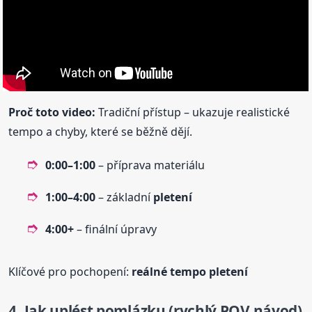
Proč toto video:
Tradiční přístup – ukazuje realistické
tempo a chyby, které se běžně dějí.
0:00–1:00
– příprava materiálu
1:00–4:00
– základní
pletení
4:00+
– finální úpravy
Klíčové pro pochopení:
reálné tempo
pletení
4. Jak uplést pomlázku (rychlý POV návod)