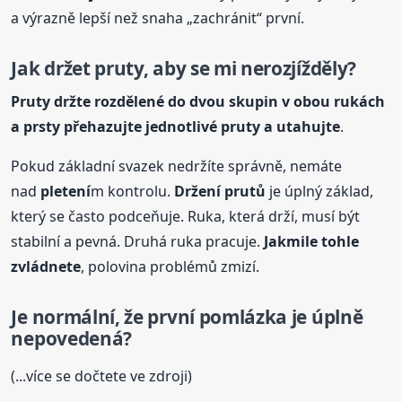
a výrazně lepší než snaha „zachránit“ první.
Jak držet pruty, aby se mi nerozjížděly?
Pruty držte rozdělené do dvou skupin v obou rukách
a prsty přehazujte jednotlivé pruty a utahujte
.
Pokud základní svazek nedržíte správně, nemáte
nad
pletení
m kontrolu.
Držení prutů
je úplný základ,
který se často podceňuje. Ruka, která drží, musí být
stabilní a pevná. Druhá ruka pracuje.
Jakmile tohle
zvládnete
, polovina problémů zmizí.
Je normální, že první pomlázka je úplně
nepovedená?
(...více se dočtete ve zdroji)