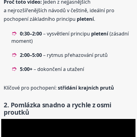
Proč toto video:
Jeden z nejjasnějších
a nejrozšířenějších návodů v češtině, ideální pro
pochopení základního principu
pletení
.
0:30–2:00
– vysvětlení principu
pletení
(zásadní
moment)
2:00–5:00
– rytmus přehazování prutů
5:00+
– dokončení a utažení
Klíčové pro pochopení:
střídání krajních prutů
2. Pomlázka snadno a rychle z osmi
proutků