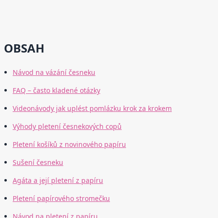
OBSAH
Návod na vázání česneku
FAQ – často kladené otázky
Videonávody jak uplést pomlázku krok za krokem
Výhody pletení česnekových copů
Pletení košíků z novinového papíru
Sušení česneku
Agáta a její pletení z papíru
Pletení papírového stromečku
Návod na pletení z papíru