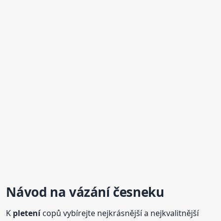
Návod na vázání česneku
K
pletení
copů vybírejte nejkrásnější a nejkvalitnější