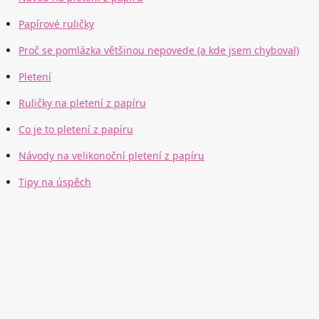
Papírové ruličky
Proč se pomlázka většinou nepovede (a kde jsem chyboval)
Pletení
Ruličky na pletení z papíru
Co je to pletení z papíru
Návody na velikonoční pletení z papíru
Tipy na úspěch