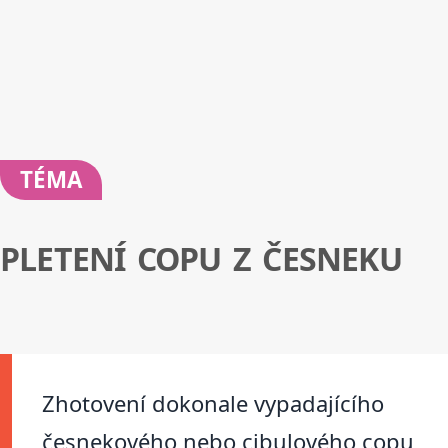
TÉMA
PLETENÍ COPU Z ČESNEKU
Zhotovení dokonale vypadajícího
česnekového nebo cibulového copu