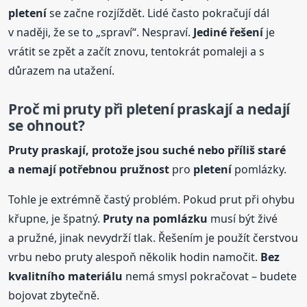
pletení
se začne rozjíždět. Lidé často pokračují dál
v naději, že se to „spraví“. Nespraví.
Jediné řešení
je
vrátit se zpět a začít znovu, tentokrát pomaleji a s
důrazem na utažení.
Proč mi pruty při
pletení
praskají a nedají
se ohnout?
Pruty praskají, protože jsou suché nebo příliš staré
a nemají potřebnou pružnost
pro
pletení
pomlázky.
Tohle je extrémně častý problém. Pokud prut při ohybu
křupne, je špatný.
Pruty na pomlázku
musí být živé
a pružné, jinak nevydrží tlak. Řešením je použít čerstvou
vrbu nebo pruty alespoň několik hodin namočit.
Bez
kvalitního materiálu
nemá smysl pokračovat – budete
bojovat zbytečně.