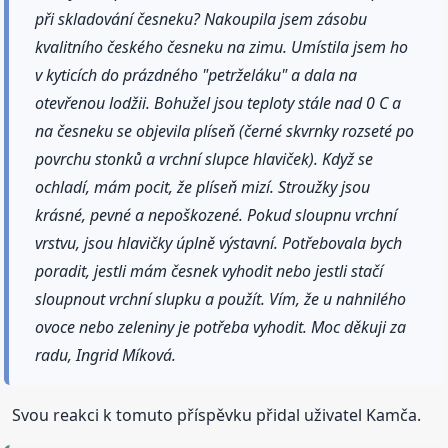
při skladování česneku? Nakoupila jsem zásobu
kvalitního českého česneku na zimu. Umístila jsem ho
v kyticích do prázdného "petrželáku" a dala na
otevřenou lodžii. Bohužel jsou teploty stále nad 0 C a
na česneku se objevila plíseň (černé skvrnky rozseté po
povrchu stonků a vrchní slupce hlaviček). Když se
ochladí, mám pocit, že plíseň mizí. Stroužky jsou
krásné, pevné a nepoškozené. Pokud sloupnu vrchní
vrstvu, jsou hlavičky úplně výstavní. Potřebovala bych
poradit, jestli mám česnek vyhodit nebo jestli stačí
sloupnout vrchní slupku a použít. Vím, že u nahnilého
ovoce nebo zeleniny je potřeba vyhodit. Moc děkuji za
radu, Ingrid Míková.
Svou reakci k tomuto příspěvku přidal uživatel Kamča.