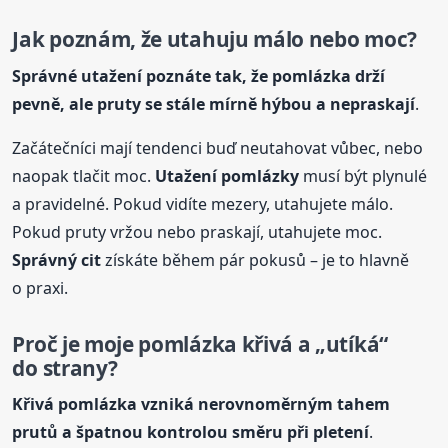
Jak poznám, že utahuju málo nebo moc?
Správné utažení poznáte tak, že pomlázka drží
pevně, ale pruty se stále mírně hýbou a nepraskají
.
Začátečníci mají tendenci buď neutahovat vůbec, nebo
naopak tlačit moc.
Utažení pomlázky
musí být plynulé
a pravidelné. Pokud vidíte mezery, utahujete málo.
Pokud pruty vržou nebo praskají, utahujete moc.
Správný cit
získáte během pár pokusů – je to hlavně
o praxi.
Proč je moje pomlázka křivá a „utíká“
do strany?
Křivá pomlázka vzniká nerovnoměrným tahem
prutů a špatnou kontrolou směru při
pletení
.