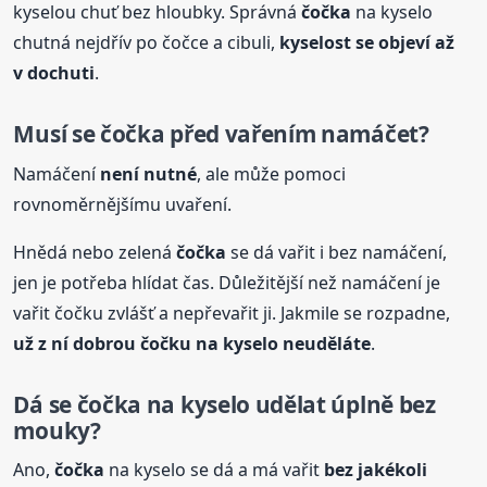
kyselou chuť bez hloubky. Správná
čočka
na kyselo
chutná nejdřív po čočce a cibuli,
kyselost se objeví až
v dochuti
.
Musí se
čočka
před vařením namáčet?
Namáčení
není nutné
, ale může pomoci
rovnoměrnějšímu uvaření.
Hnědá nebo zelená
čočka
se dá vařit i bez namáčení,
jen je potřeba hlídat čas. Důležitější než namáčení je
vařit čočku zvlášť a nepřevařit ji. Jakmile se rozpadne,
už z ní dobrou čočku na kyselo neuděláte
.
Dá se
čočka
na kyselo udělat úplně bez
mouky?
Ano,
čočka
na kyselo se dá a má vařit
bez jakékoli