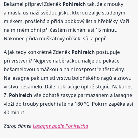
Bešamel připraví Zdeněk
Pohlreich
tak, že z mouky
a másla usmaží světlou jíšku, kterou zalije studeným
mlékem, prošlehá a přidá bobkový list a hřebíčky. Vaří
na mírném ohni při častém míchání asi 15 minut.
Nakonec přidá muškátový oříšek, sůl a pepř.
A jak tedy konkrétně Zdeněk
Pohlreich
postupuje
při vrstvení? Nejprve naběračkou nalije do pekáče
bešamelovou omáčkou a na ni rozprostře těstoviny.
Na lasagne pak umístí vrstvu boloňského ragú a znovu
vrstvu bešamelu. Dále pokračuje úplně stejně. Nakonec
Z.
Pohlreich
vše bohatě zasype parmazánem a lasagne
vloží do trouby předehřáté na 180 °C. Pokrm zapéká asi
40 minut.
Zdroj: článek
Lasagne podle Pohlreicha