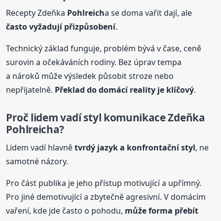
Recepty Zdeňka
Pohlreich
a se doma vařit dají, ale
často vyžadují přizpůsobení
.
Technický základ funguje, problém bývá v čase, ceně
surovin a očekáváních rodiny. Bez úprav tempa
a nároků může výsledek působit stroze nebo
nepřijatelně.
Překlad do domácí reality je klíčový
.
Proč lidem vadí styl komunikace Zdeňka
Pohlreich
a?
Lidem vadí hlavně
tvrdý jazyk a konfrontační styl
, ne
samotné názory.
Pro část publika je jeho přístup motivující a upřímný.
Pro jiné demotivující a zbytečně agresivní. V domácím
vaření, kde jde často o pohodu,
může forma přebít