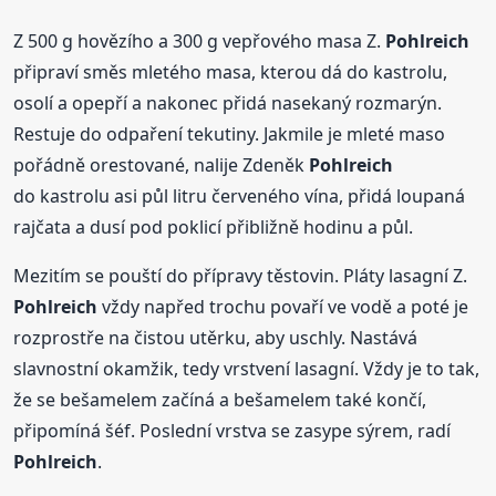
Z 500 g hovězího a 300 g vepřového masa Z.
Pohlreich
připraví směs mletého masa, kterou dá do kastrolu,
osolí a opepří a nakonec přidá nasekaný rozmarýn.
Restuje do odpaření tekutiny. Jakmile je mleté maso
pořádně orestované, nalije Zdeněk
Pohlreich
do kastrolu asi půl litru červeného vína, přidá loupaná
rajčata a dusí pod poklicí přibližně hodinu a půl.
Mezitím se pouští do přípravy těstovin. Pláty lasagní Z.
Pohlreich
vždy napřed trochu povaří ve vodě a poté je
rozprostře na čistou utěrku, aby uschly. Nastává
slavnostní okamžik, tedy vrstvení lasagní. Vždy je to tak,
že se bešamelem začíná a bešamelem také končí,
připomíná šéf. Poslední vrstva se zasype sýrem, radí
Pohlreich
.