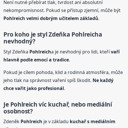
Není nutné přebírat tlak, tvrdost ani absolutní
nekompromisnost. Pokud se přístup zjemní, může být
Pohlreich
velmi dobrým učitelem základů
.
Pro koho je styl Zdeňka
Pohlreich
a
nevhodný?
Styl Zdeňka
Pohlreich
a je nevhodný pro lidi, kteří
vaří
hlavně podle emocí a tradice
.
Pokud je cílem pohoda, klid a rodinná atmosféra, může
jeho tlak na správnost vaření spíš škodit.
Ne každý
chce vařit jako profesionál
.
Je
Pohlreich
víc kuchař, nebo mediální
osobnost?
Zdeněk
Pohlreich
je v základu
kuchař s mediálním