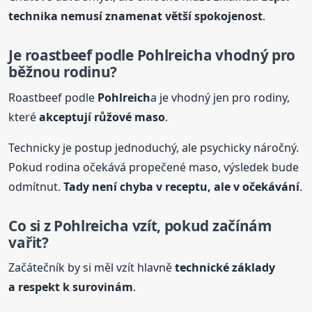
technika nemusí znamenat větší spokojenost
.
Je roastbeef podle
Pohlreich
a vhodný pro
běžnou rodinu?
Roastbeef podle
Pohlreich
a je vhodný jen pro rodiny,
které
akceptují růžové maso
.
Technicky je postup jednoduchý, ale psychicky náročný.
Pokud rodina očekává propečené maso, výsledek bude
odmítnut.
Tady není chyba v receptu, ale v očekávání
.
Co si z
Pohlreich
a vzít, pokud začínám
vařit?
Začátečník by si měl vzít hlavně
technické základy
a respekt k surovinám
.