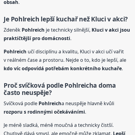
obsah
.
Je
Pohlreich
lepší kuchař než Kluci v akci?
Zdeněk
Pohlreich
je technicky silnější,
Kluci v akci jsou
praktičtější pro domácnosti
.
Pohlreich
učí disciplínu a kvalitu, Kluci v akci učí vařit
v reálném čase a prostoru. Nejde o to, kdo je lepší, ale
kdo víc odpovídá potřebám konkrétního kuchaře
.
Proč svíčková podle
Pohlreich
a doma
často neuspěje?
Svíčková podle
Pohlreich
a neuspěje hlavně kvůli
rozporu s rodinnými očekáváními
.
Je méně sladká, méně moučná a technicky čistší.
Chuťově dává smysl, ale emočně může zklamat.
Lepší