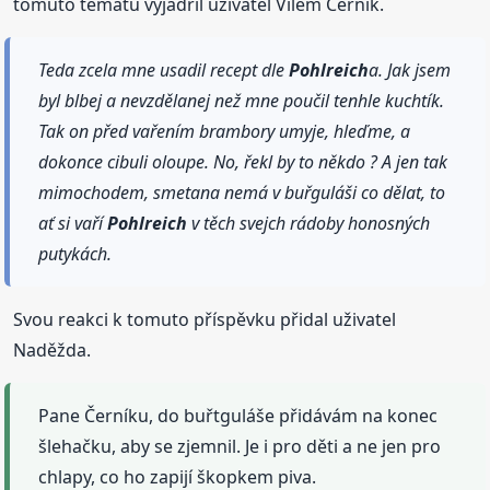
tomuto tématu vyjádřil uživatel Vilém Černík.
Teda zcela mne usadil recept dle
Pohlreich
a. Jak jsem
byl blbej a nevzdělanej než mne poučil tenhle kuchtík.
Tak on před vařením brambory umyje, hleďme, a
dokonce cibuli oloupe. No, řekl by to někdo ? A jen tak
mimochodem, smetana nemá v buřguláši co dělat, to
ať si vaří
Pohlreich
v těch svejch rádoby honosných
putykách.
Svou reakci k tomuto příspěvku přidal uživatel
Naděžda.
Pane Černíku, do buřtguláše přidávám na konec
šlehačku, aby se zjemnil. Je i pro děti a ne jen pro
chlapy, co ho zapijí škopkem piva.