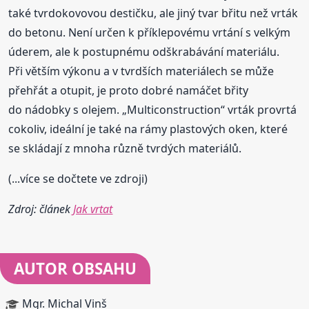
také tvrdokovovou destičku, ale jiný tvar břitu než vrták
do betonu. Není určen k příklepovému vrtání s velkým
úderem, ale k postupnému odškrabávání materiálu.
Při větším výkonu a v tvrdších materiálech se může
přehřát a otupit, je proto dobré namáčet břity
do nádobky s olejem. „Multiconstruction“ vrták provrtá
cokoliv, ideální je také na rámy plastových oken, které
se skládají z mnoha různě tvrdých materiálů.
(...více se dočtete ve zdroji)
Zdroj: článek
Jak vrtat
AUTOR OBSAHU
Mgr. Michal Vinš