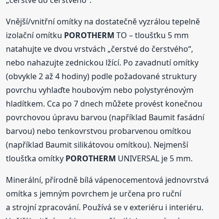
„čerstvé do čerstvého“.
Vnější/vnitřní omítky na dostatečně vyzrálou tepelně
izolační omítku
POROTHERM
TO – tloušťku 5 mm
natahujte ve dvou vrstvách „čerstvé do čerstvého“,
nebo nahazujte zednickou lžící. Po zavadnutí omítky
(obvykle 2 až 4 hodiny) podle požadované struktury
povrchu vyhlaďte houbovým nebo polystyrénovým
hladítkem. Cca po 7 dnech můžete provést konečnou
povrchovou úpravu barvou (například Baumit fasádní
barvou) nebo tenkovrstvou probarvenou omítkou
(například Baumit silikátovou omítkou). Nejmenší
tloušťka omítky
POROTHERM
UNIVERSAL je 5 mm.
Minerální, přírodně bílá vápenocementová jednovrstvá
omítka s jemným povrchem je určena pro ruční
a strojní zpracování. Používá se v exteriéru i interiéru.