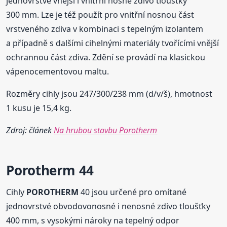
jednovrstvé vnější i vnitřní nosné zdivo tloušťky
300 mm. Lze je též použít pro vnitřní nosnou část
vrstveného zdiva v kombinaci s tepelným izolantem
a případně s dalšími cihelnými materiály tvořícími vnější
ochrannou část zdiva. Zdění se provádí na klasickou
vápenocementovou maltu.
Rozměry cihly jsou 247/300/238 mm (d/v/š), hmotnost
1 kusu je 15,4 kg.
Zdroj: článek
Na hrubou stavbu Porotherm
Porotherm
44
Cihly
POROTHERM
40 jsou určené pro omítané
jednovrstvé obvodovonosné i nenosné zdivo tloušťky
400 mm, s vysokými nároky na tepelný odpor