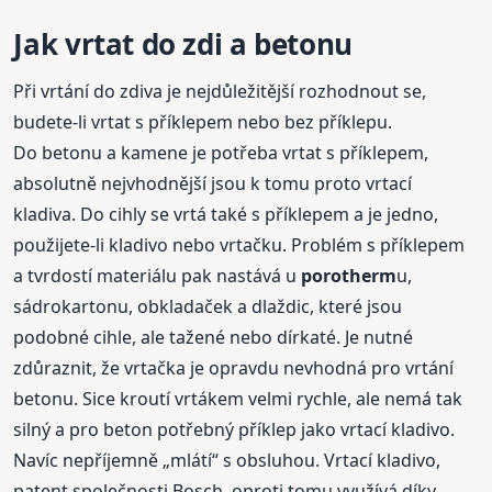
Jak vrtat do zdi a betonu
Při vrtání do zdiva je nejdůležitější rozhodnout se,
budete-li vrtat s příklepem nebo bez příklepu.
Do betonu a kamene je potřeba vrtat s příklepem,
absolutně nejvhodnější jsou k tomu proto vrtací
kladiva. Do cihly se vrtá také s příklepem a je jedno,
použijete-li kladivo nebo vrtačku. Problém s příklepem
a tvrdostí materiálu pak nastává u
porotherm
u,
sádrokartonu, obkladaček a dlaždic, které jsou
podobné cihle, ale tažené nebo dírkaté. Je nutné
zdůraznit, že vrtačka je opravdu nevhodná pro vrtání
betonu. Sice kroutí vrtákem velmi rychle, ale nemá tak
silný a pro beton potřebný příklep jako vrtací kladivo.
Navíc nepříjemně „mlátí“ s obsluhou. Vrtací kladivo,
patent společnosti Bosch, oproti tomu využívá díky