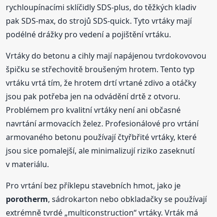
rychloupínacími sklíčidly SDS-plus, do těžkých kladiv
pak SDS-max, do strojů SDS-quick. Tyto vrtáky mají
podélné drážky pro vedení a pojištění vrtáku.
Vrtáky do betonu a cihly mají napájenou tvrdokovovou
špičku se střechovitě broušeným hrotem. Tento typ
vrtáku vrtá tím, že hrotem drtí vrtané zdivo a otáčky
jsou pak potřeba jen na odvádění drtě z otvoru.
Problémem pro kvalitní vrtáky není ani občasné
navrtání armovacích želez. Profesionálové pro vrtání
armovaného betonu používají čtyřbřité vrtáky, které
jsou sice pomalejší, ale minimalizují riziko zaseknutí
v materiálu.
Pro vrtání bez příklepu stavebních hmot, jako je
porotherm
, sádrokarton nebo obkladačky se používají
extrémně tvrdé „multiconstruction“ vrtáky. Vrták má