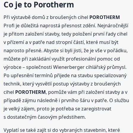
Co je to
Porotherm
Při výstavbě domů z broušených cihel
POROTHERM
Profi je důležitá naprostá přesnost zdění. Nejnáročnější
je přitom založení stavby, tedy položení první řady cihel
v přízemí a v patře nad stropní částí, které musí být
naprosto přesné. Abyste si byli jisti, že je vše v pořádku,
můžete při zakládání využít profesionální pomoc od
výrobce – společnosti Wienerberger cihlářský průmysl.
Po upřesnění termínů přijede na stavbu specializovaný
technik, který vysvětlí postup výstavby z broušených
cihel
POROTHERM
, pomůže vám při založení stavby a v
případě zájmu následně i prvního šáru v patře. O službu
je velký zájem, proto je potřeba se zaregistrovat
s dostatečným časovým předstihem.
Vyplatí se také zajít si do vybraných stavebnin, které