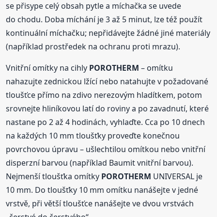
se přisype celý obsah pytle a míchačka se uvede
do chodu. Doba míchání je 3 až 5 minut, lze též použít
kontinuální míchačku; nepřidávejte žádné jiné materiály
(například prostředek na ochranu proti mrazu).
Vnitřní omítky na cihly
POROTHERM
– omítku
nahazujte zednickou lžící nebo natahujte v požadované
tloušťce přímo na zdivo nerezovým hladítkem, potom
srovnejte hliníkovou latí do roviny a po zavadnutí, které
nastane po 2 až 4 hodinách, vyhlaďte. Cca po 10 dnech
na každých 10 mm tloušťky proveďte konečnou
povrchovou úpravu – ušlechtilou omítkou nebo vnitřní
disperzní barvou (například Baumit vnitřní barvou).
Nejmenší tloušťka omítky
POROTHERM
UNIVERSAL je
10 mm. Do tloušťky 10 mm omítku nanášejte v jedné
vrstvě, při větší tloušťce nanášejte ve dvou vrstvách