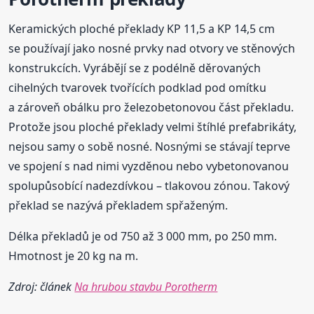
Keramických ploché překlady KP 11,5 a KP 14,5 cm
se používají jako nosné prvky nad otvory ve stěnových
konstrukcích. Vyrábějí se z podélně děrovaných
cihelných tvarovek tvořících podklad pod omítku
a zároveň obálku pro železobetonovou část překladu.
Protože jsou ploché překlady velmi štíhlé prefabrikáty,
nejsou samy o sobě nosné. Nosnými se stávají teprve
ve spojení s nad nimi vyzděnou nebo vybetonovanou
spolupůsobící nadezdívkou – tlakovou zónou. Takový
překlad se nazývá překladem spřaženým.
Délka překladů je od 750 až 3 000 mm, po 250 mm.
Hmotnost je 20 kg na m.
Zdroj: článek
Na hrubou stavbu Porotherm