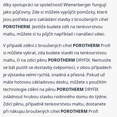
díky spolupráci se společností Wienerberger fungují
jako půjčovny. Zde si můžete vypůjčit pomůcky, které
jsou potřeba pro zakládání stavby z broušených cihel
POROTHERM
. Jestliže budete zdít na tenkovrstvou
maltu, můžete si tu půjčit například i nanášecí válec.
V případě zdění z broušených cihel
POROTHERM
Profi
si můžete vybrat, zda budete stavět na tenkovrstvou
maltu, či na zdicí pěnu
POROTHERM
DRYFIX. Nemusíte
se bát pustit se dostavby svépomocí, v obou případech
je výstavba velmi rychlá, snadná a přesná. Pokud už
máte hotovou základovou desku, můžete s použitím
technologie zdění na pěnu
POROTHERM
DRYFIX
zvládnout hrubou stavbu rodinného domu do týdne.
Zdicí pěnu, případně tenkovrstvou maltu, dostanete
při nákupu broušených cihel
POROTHERM
Profi