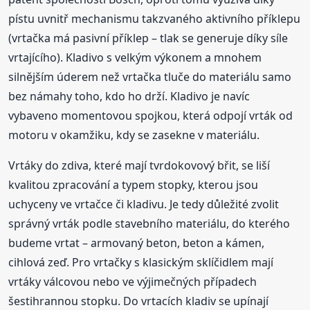
pístu uvnitř mechanismu takzvaného aktivního příklepu
(vrtačka má pasivní příklep – tlak se generuje díky síle
vrtajícího). Kladivo s velkým výkonem a mnohem
silnějším úderem než vrtačka tluče do materiálu samo
bez námahy toho, kdo ho drží. Kladivo je navíc
vybaveno momentovou spojkou, která odpojí vrták od
motoru v okamžiku, kdy se zasekne v materiálu.
Vrtáky do zdiva, které mají tvrdokovový břit, se liší
kvalitou zpracování a typem stopky, kterou jsou
uchyceny ve vrtačce či kladivu. Je tedy důležité zvolit
správný vrták podle stavebního materiálu, do kterého
budeme vrtat – armovaný beton, beton a kámen,
cihlová zeď. Pro vrtačky s klasickým sklíčidlem mají
vrtáky válcovou nebo ve výjimečných případech
šestihrannou stopku. Do vrtacích kladiv se upínají