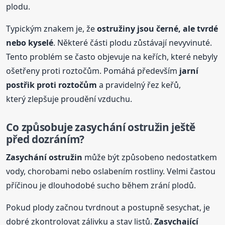
plodu.
Typickým znakem je, že
ostružiny jsou černé, ale tvrdé
nebo kyselé
. Některé části plodu zůstávají nevyvinuté.
Tento problém se často objevuje na keřích, které nebyly
ošetřeny proti roztočům. Pomáhá především
jarní
postřik
proti roztočům
a pravidelný řez keřů,
který zlepšuje proudění vzduchu.
Co způsobuje zasychání ostružin ještě
před dozráním?
Zasychání ostružin
může být způsobeno nedostatkem
vody, chorobami nebo oslabením rostliny. Velmi častou
příčinou je dlouhodobé sucho během zrání plodů.
Pokud plody začnou tvrdnout a postupně sesychat, je
dobré zkontrolovat zálivku a stav listů.
Zasychající