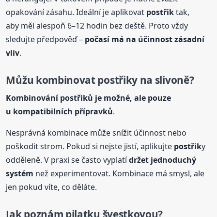
opakování zásahu. Ideální je aplikovat
postřik
tak,
aby měl alespoň 6–12 hodin bez deště. Proto vždy
sledujte předpověď –
počasí má na účinnost zásadní
vliv
.
Můžu kombinovat
postřik
y na slivoně?
Kombinování
postřik
ů je možné, ale pouze
u kompatibilních přípravků
.
Nesprávná kombinace může snížit účinnost nebo
poškodit strom. Pokud si nejste jistí, aplikujte
postřik
y
odděleně. V praxi se často vyplatí
držet jednoduchý
systém
než experimentovat. Kombinace má smysl, ale
jen pokud víte, co děláte.
Jak poznám pilatku švestkovou?