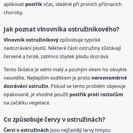
aplikovat
postřik
včas, ideálně při prvních příznacích
choroby.
Jak poznat vlnovníka ostružiníkového?
Vlnovník ostružiníkový
způsobuje typické
nedozrávání plodů. Některé části ostružiny zůstávají
červené a tvrdé, zatímco zbytek plodu dozrává.
Tento škůdce je velmi malý a pouhým okem ho obvykle
neuvidíte. Nejlepším vodítkem je proto
nerovnoměrné
dozrávání ostružin
. Pokud se tento problém objevuje
opakovaně, je vhodné použít
postřik
proti roztočům
na začátku vegetace.
Co způsobuje červy v ostružinách?
Červi v ostružinách
jsou nejčastěji larvy hmyzu