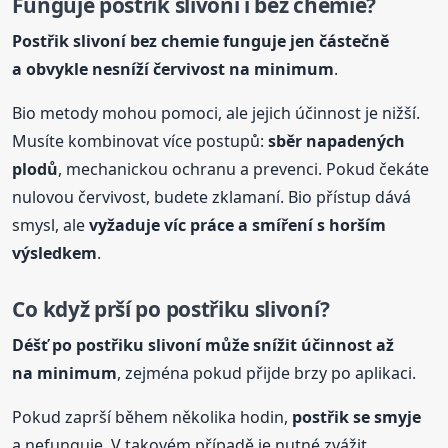
Funguje
postřik
slivoní i bez chemie?
Postřik
slivoní bez chemie funguje jen částečně
a obvykle nesníží červivost na minimum
.
Bio metody mohou pomoci, ale jejich účinnost je nižší.
Musíte kombinovat více postupů:
sběr napadených
plodů
, mechanickou ochranu a prevenci. Pokud čekáte
nulovou červivost, budete zklamaní. Bio přístup dává
smysl, ale
vyžaduje víc práce a smíření s horším
výsledkem
.
Co
kdy
ž prší po
postřik
u slivoní?
Déšť po
postřik
u slivoní může snížit účinnost až
na minimum
, zejména pokud přijde brzy po aplikaci.
Pokud zaprší během několika hodin,
postřik
se smyje
a nefunguje. V takovém případě je nutné zvážit