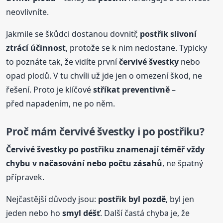
neovlivníte.
Jakmile se škůdci dostanou dovnitř,
postřik
slivoní
ztrácí účinnost
, protože se k nim nedostane. Typicky
to poznáte tak, že vidíte první
červivé švestky
nebo
opad plodů. V tu chvíli už jde jen o omezení škod, ne
řešení. Proto je klíčové
stříkat preventivně
–
před napadením, ne po něm.
Proč mám červivé švestky i po
postřik
u?
Červivé švestky po
postřik
u znamenají téměř vždy
chybu v načasování nebo počtu zásahů
, ne špatný
přípravek.
Nejčastější důvody jsou:
postřik
byl pozdě
, byl jen
jeden nebo ho
smyl déšť
. Další častá chyba je, že