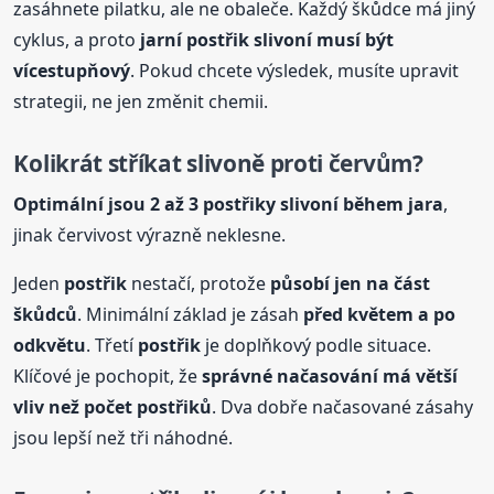
zasáhnete pilatku, ale ne obaleče. Každý škůdce má jiný
cyklus, a proto
jarní
postřik
slivoní musí být
vícestupňový
. Pokud chcete výsledek, musíte upravit
strategii, ne jen změnit chemii.
Kolikrát stříkat slivoně proti červům?
Optimální jsou 2 až 3
postřik
y slivoní během jara
,
jinak červivost výrazně neklesne.
Jeden
postřik
nestačí, protože
působí jen na část
škůdců
. Minimální základ je zásah
před květem a po
odkvětu
. Třetí
postřik
je doplňkový podle situace.
Klíčové je pochopit, že
správné načasování má větší
vliv než počet
postřik
ů
. Dva dobře načasované zásahy
jsou lepší než tři náhodné.