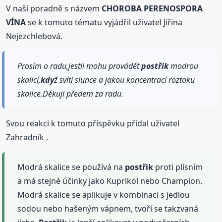
V naší poradně s názvem
CHOROBA PERENOSPORA
VÍNA
se k tomuto tématu vyjádřil uživatel Jiřina
Nejezchlebová.
Prosím o radu,jestli mohu provádět
postřik
modrou
skalicí,
kdy
ž svítí slunce a jakou koncentrací roztoku
skalice.Děkuji předem za radu.
Svou reakci k tomuto příspěvku přidal uživatel
Zahradník .
Modrá skalice se používá na
postřik
proti plísním
a má stejné účinky jako Kuprikol nebo Champion.
Modrá skalice se aplikuje v kombinaci s jedlou
sodou nebo hašeným vápnem, tvoří se takzvaná