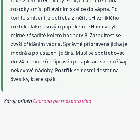
také v pěti litrech vody. Po vychladnutí se oba
roztoky smísí přiléváním skalice do vápna. Po
tomto smísení je potřeba změřit pH vzniklého
roztoku lakmusovým papírkem. PH musí být
mírně zásadité kolem hodnoty 8. Zásaditost se
zvýší přidáním vápna. Správně připravená jícha je
modrá a po usazení je čirá. Musí se spotřebovat
do 24 hodin. Při přípravě i při aplikaci se používají
nekovové nádoby.
Postřik
se nesmí dostat na
švestky, které spálí.
Zdroj: příběh
Choroba perenospora vína