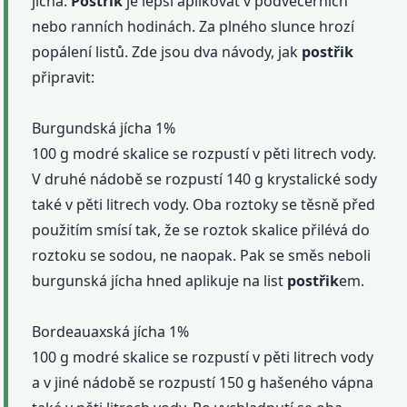
jícha.
Postřik
je lepší aplikovat v podvečerních
nebo ranních hodinách. Za plného slunce hrozí
popálení listů. Zde jsou dva návody, jak
postřik
připravit:
Burgundská jícha 1%
100 g modré skalice se rozpustí v pěti litrech vody.
V druhé nádobě se rozpustí 140 g krystalické sody
také v pěti litrech vody. Oba roztoky se těsně před
použitím smísí tak, že se roztok skalice přilévá do
roztoku se sodou, ne naopak. Pak se směs neboli
burgunská jícha hned aplikuje na list
postřik
em.
Bordeauaxská jícha 1%
100 g modré skalice se rozpustí v pěti litrech vody
a v jiné nádobě se rozpustí 150 g hašeného vápna