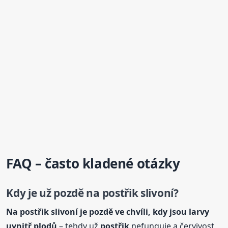
FAQ – často kladené otázky
Kdy
je už pozdě na
postřik
slivoní?
Na
postřik
slivoní je pozdě ve chvíli,
kdy
jsou larvy
uvnitř plodů
– tehdy už
postřik
nefunguje a červivost