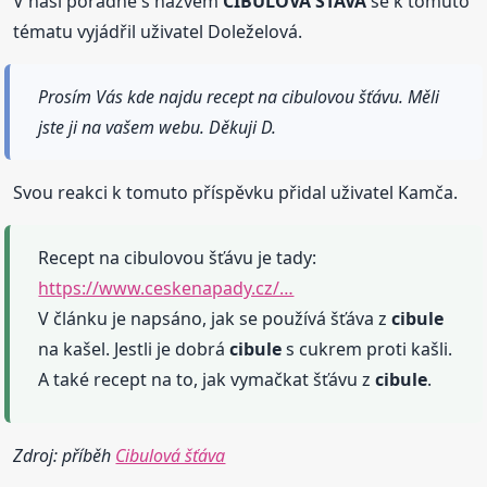
V naší poradně s názvem
CIBULOVÁ ŠŤÁVA
se k tomuto
tématu vyjádřil uživatel Doleželová.
Prosím Vás kde najdu recept na cibulovou šťávu. Měli
jste ji na vašem webu. Děkuji D.
Svou reakci k tomuto příspěvku přidal uživatel Kamča.
Recept na cibulovou šťávu je tady:
https://www.ceskenapady.cz/…
V článku je napsáno, jak se používá šťáva z
cibule
na kašel. Jestli je dobrá
cibule
s cukrem proti kašli.
A také recept na to, jak vymačkat šťávu z
cibule
.
Zdroj: příběh
Cibulová šťáva