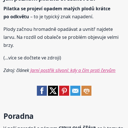
Pilatka se projeví opadem malých plodů krátce
po odkvětu
– to je typický znak napadení.
Plody začnou hromadně opadávat a uvnitř najdete
larvu. Na rozdíl od obaleče se problém objevuje velmi
brzy.
(...více se dočtete ve zdroji)
Zdroj: článek
Jarní postřik slivoní: kdy a čím proti červům
Poradna