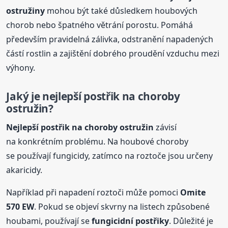
ostružiny
mohou být také důsledkem houbových
chorob nebo špatného větrání porostu. Pomáhá
především pravidelná zálivka, odstranění napadených
částí rostlin a zajištění dobrého proudění vzduchu mezi
výhony.
Jaký je nejlepší
postřik
na choroby
ostružin?
Nejlepší
postřik
na choroby ostružin
závisí
na konkrétním problému. Na houbové choroby
se používají fungicidy, zatímco na roztoče jsou určeny
akaricidy.
Například při napadení roztoči může pomoci
Omite
570 EW
. Pokud se objeví skvrny na listech způsobené
houbami, používají se
fungicidní
postřik
y
. Důležité je