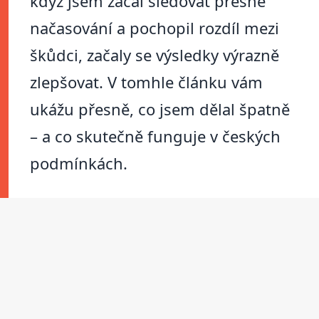
když jsem začal sledovat přesné
načasování a pochopil rozdíl mezi
škůdci, začaly se výsledky výrazně
zlepšovat. V tomhle článku vám
ukážu přesně, co jsem dělal špatně
– a co skutečně funguje v českých
podmínkách.