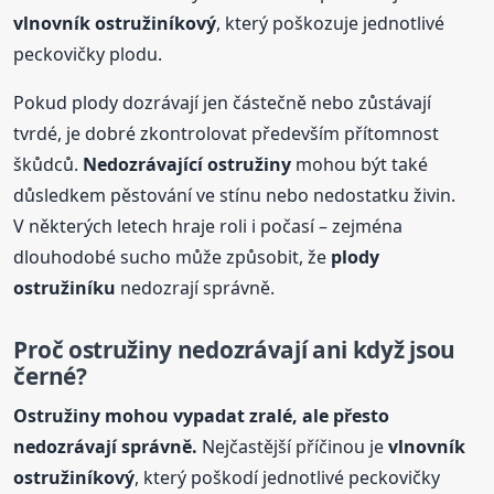
vlnovník ostružiníkový
, který poškozuje jednotlivé
peckovičky plodu.
Pokud plody dozrávají jen částečně nebo zůstávají
tvrdé, je dobré zkontrolovat především přítomnost
škůdců.
Nedozrávající ostružiny
mohou být také
důsledkem pěstování ve stínu nebo nedostatku živin.
V některých letech hraje roli i počasí – zejména
dlouhodobé sucho může způsobit, že
plody
ostružiníku
nedozrají správně.
Proč ostružiny nedozrávají ani
kdy
ž jsou
černé?
Ostružiny mohou vypadat zralé, ale přesto
nedozrávají správně.
Nejčastější příčinou je
vlnovník
ostružiníkový
, který poškodí jednotlivé peckovičky