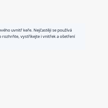
ého uvnitř keře. Nejčastěji se používá
rozhrňte, vystříkejte i vnitřek a ošetření