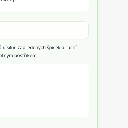
ní silně zapředených špiček a ruční
amotným postřikem.