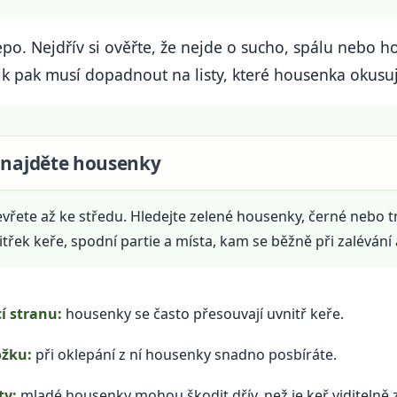
lepo. Nejdřív si ověřte, že nejde o sucho, spálu nebo
řik pak musí dopadnout na listy, které housenka okusuj
a najděte housenky
evřete až ke středu. Hledejte zelené housenky, černé nebo
třek keře, spodní partie a místa, kam se běžně při zalévání 
í stranu:
housenky se často přesouvají uvnitř keře.
ožku:
při oklepání z ní housenky snadno posbíráte.
ty:
mladé housenky mohou škodit dřív, než je keř viditelně 