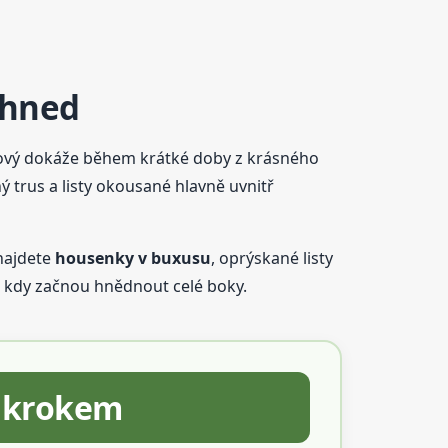
 hned
ázový dokáže během krátké doby z krásného
 trus a listy okousané hlavně uvnitř
 najdete
housenky v buxusu
, oprýskané listy
i, kdy začnou hnědnout celé boky.
a krokem