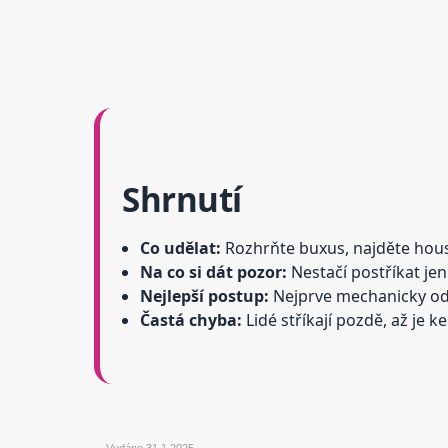
Shrnutí
Co udělat:
Rozhrňte buxus, najděte hous
Na co si dát pozor:
Nestačí postříkat jen 
Nejlepší postup:
Nejprve mechanicky odst
Častá chyba:
Lidé stříkají pozdě, až je 
Vydáno
31.1.2025