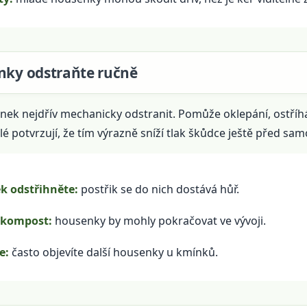
enky odstraňte ručně
nek nejdřív mechanicky odstranit. Pomůže oklepání, ostříhá
telé potvrzují, že tím výrazně sníží tlak škůdce ještě před s
k odstřihněte:
postřik se do nich dostává hůř.
 kompost:
housenky by mohly pokračovat ve vývoji.
e:
často objevíte další housenky u kmínků.