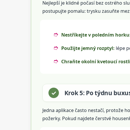
Nejlepší je klidné počasí bez ostrého slu
postupujte pomalu: trysku zasuňte mezi v
Nestříkejte v poledním horku
Použijte jemný rozptyl:
lépe po
Chraňte okolní kvetoucí rostl
Krok 5: Po týdnu buxus
Jedna aplikace často nestačí, protože h
požerky. Pokud najdete čerstvé housenky