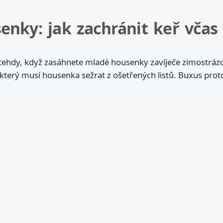
enky: jak zachránit keř včas
tehdy, když zasáhnete mladé housenky zavíječe zimostrázov
, který musí housenka sežrat z ošetřených listů. Buxus proto 