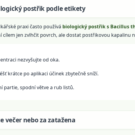
logický postřik podle etikety
kářské praxi často používá
biologický postřik s Bacillus t
 cílem jen zvlhčit povrch, ale dostat postřikovou kapalinu na
ntraci nezvyšujte od oka.
šť krátce po aplikaci účinek zbytečně sníží.
í partie, spodní větve a rub listů.
jte večer nebo za zatažena