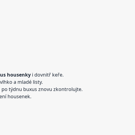
xus housenky
i dovnitř keře.
vlhko a mladé listy.
a po týdnu buxus znovu zkontrolujte.
ubení housenek.