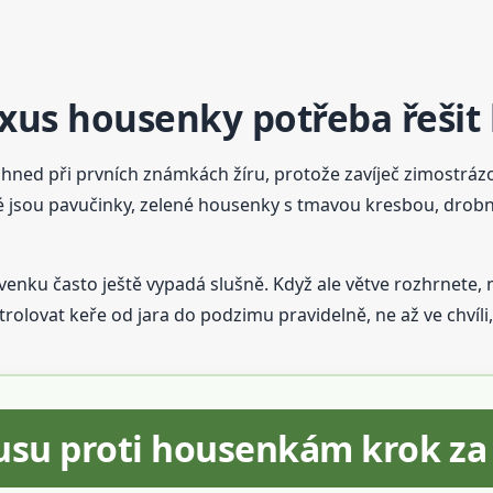
uxus housenky potřeba řešit
 hned při prvních známkách žíru, protože zavíječ zimostr
 jsou pavučinky, zelené housenky s tmavou kresbou, drobný
zvenku často ještě vypadá slušně. Když ale větve rozhrnete,
trolovat keře od jara do podzimu pravidelně, ne až ve chvíl
xusu proti housenkám krok z