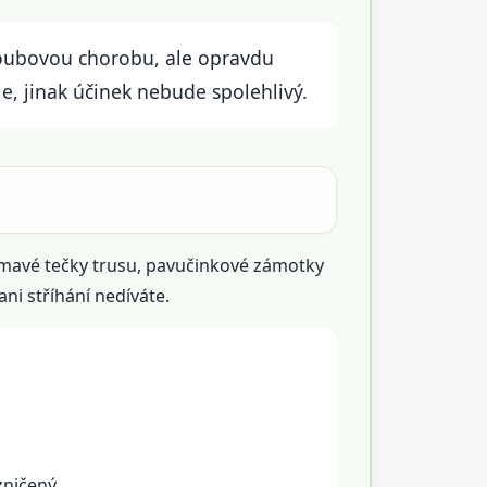
 houbovou chorobu, ale opravdu
e, jinak účinek nebude spolehlivý.
 tmavé tečky trusu, pavučinkové zámotky
ani stříhání nedíváte.
zničený.