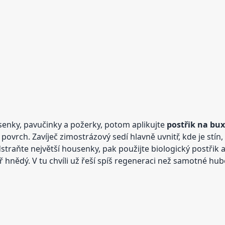
enky, pavučinky a požerky, potom aplikujte
postřik na bu
povrch. Zavíječ zimostrázový sedí hlavně uvnitř, kde je stín, 
raňte největší housenky, pak použijte biologický postřik 
keř hnědý. V tu chvíli už řeší spíš regeneraci než samotné h