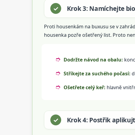
Krok 3: Namíchejte bio
Proti housenkám na buxusu se v zahrád
housenka pozře ošetřený list. Proto není
Dodržte návod na obalu:
konce
Stříkejte za suchého počasí:
dé
Ošetřete celý keř:
hlavně vnitřn
Krok 4: Postřik apliku