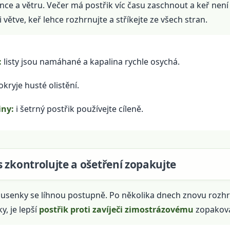
nce a větru. Večer má postřik víc času zaschnout a keř není v
ětve, keř lehce rozhrnujte a stříkejte ze všech stran.
:
listy jsou namáhané a kapalina rychle osychá.
kryje husté olistění.
iny:
i šetrný postřik používejte cíleně.
 zkontrolujte a ošetření zopakujte
ousenky se líhnou postupně. Po několika dnech znovu rozhrňt
, je lepší
postřik proti zavíječi zimostrázovému
zopakova