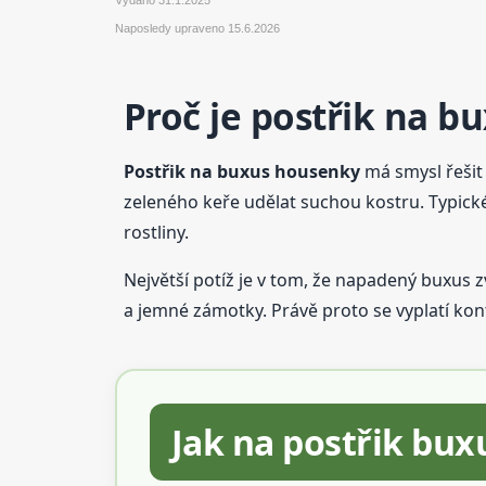
Naposledy upraveno
15.6.2026
Proč je postřik na b
Postřik na buxus housenky
má smysl řešit
zeleného keře udělat suchou kostru. Typické
rostliny.
Největší potíž je v tom, že napadený buxus 
a jemné zámotky. Právě proto se vyplatí kon
Jak na postřik bu