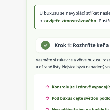
U buxusu se nevyplácí stříkat nas
o
zavíječe zimostrázového
. Post
Krok 1: Rozhrňte keř 
Vezměte si rukavice a větve buxusu roz
a ožrané listy. Nejvíce bývá napadený vni
Kontrolujte i zdravě vypadajíc
Pod buxus dejte světlou podl
Nespoléhejte jen na hnědé lis