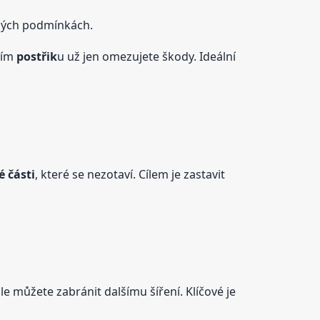
dných podmínkách.
ním
postřik
u už jen omezujete škody. Ideální
 části
, které se nezotaví. Cílem je zastavit
ale můžete zabránit dalšímu šíření. Klíčové je