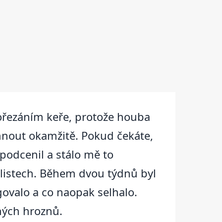
rořezáním keře, protože houba
sáhnout okamžitě. Pokud čekáte,
podcenil a stálo mě to
 listech. Během dvou týdnů byl
govalo a co naopak selhalo.
ených hroznů.