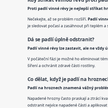
Proti padlí vinné
révy
je nejlepší stříkat h
Nečekejte, až se problém rozšíří.
Padlí vin
je sledovat počasí a zasáhnout při teplém 
Dá se padlí úplně odstranit?
Padlí vinné
révy
lze zastavit, ale ne vždy 
V počáteční fázi je možné ho eliminovat tém
šíření a ochránit zdravé části rostliny.
Co dělat, když je padlí na hrozne
Padlí na hroznech znamená vážný probl
Napadené hrozny často praskají a ztrácí kva
odstranit nejvíce napadené části a aplikova