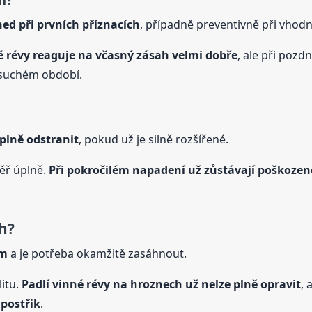
ned při prvních příznacích
, případně preventivně při vho
né
révy
reaguje na včasný zásah velmi dobře
, ale při pozd
a suchém období.
úplně odstranit
, pokud už je silně rozšířené.
ěř úplně.
Při pokročilém napadení už zůstávají poškozené
ch?
ém
a je potřeba okamžitě zasáhnout.
litu.
Padlí vinné
révy
na hroznech už nelze plně opravit
, 
t
postřik
.