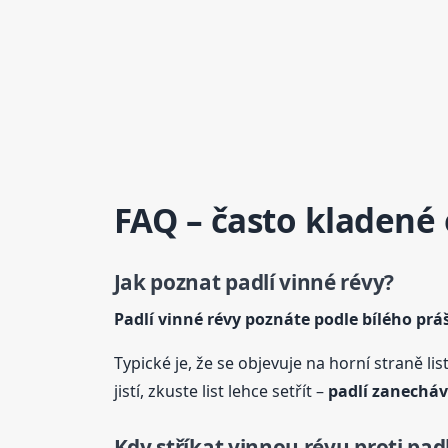
FAQ – často kladené
Jak poznat padlí vinné
révy
?
Padlí vinné
révy
poznáte podle bílého pr
Typické je, že se objevuje na horní straně l
jistí, zkuste list lehce setřít –
padlí zanecháv
Kdy stříkat vinnou révu proti padl