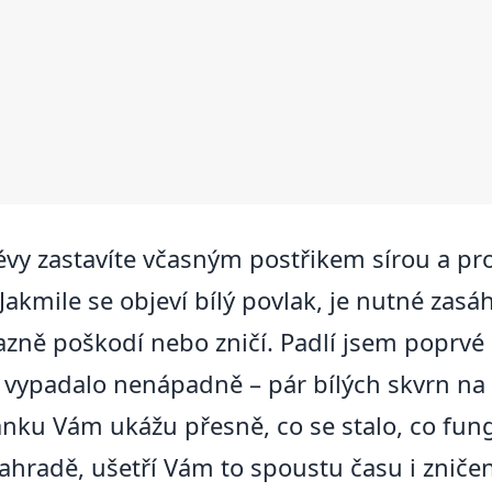
U
évy zastavíte včasným postřikem sírou a p
. Jakmile se objeví bílý povlak, je nutné za
zně poškodí nebo zničí. Padlí jsem poprvé 
 vypadalo nenápadně – pár bílých skvrn na
lánku Vám ukážu přesně, co se stalo, co fun
 zahradě, ušetří Vám to spoustu času i znič