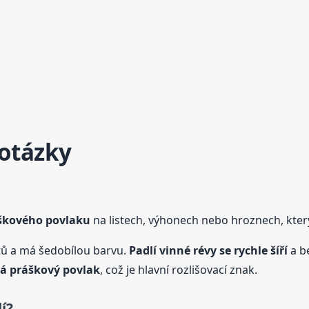
 otázky
áškového povlaku
na listech, výhonech nebo hroznech, kter
istů a má šedobílou barvu.
Padlí vinné
révy
se rychle šíří
a be
á práškový povlak
, což je hlavní rozlišovací znak.
í?