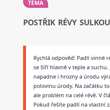
TÉMA
POSTŘIK RÉVY SULKO
Rychlá odpověď: Padlí vinné r
se šíří hlavně v teple a suchu
napadne i hrozny a úrodu výra
polovinu úrody. Na začátku to
ale problém na celé révě. V č
Pokud řešíte padlí na vlastní