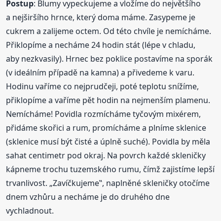
Postup
: Blumy vypeckujeme a vložíme do největšího
a nejširšího hrnce, který doma máme. Zasypeme je
cukrem a zalijeme octem. Od této chvíle je nemícháme.
Přiklopíme a necháme 24 hodin stát (lépe v chladu,
aby nezkvasily). Hrnec bez poklice postavíme na sporák
(v ideálním případě na kamna) a přivedeme k varu.
Hodinu vaříme co nejprudčeji, poté teplotu snížíme,
přiklopíme a vaříme pět hodin na nejmenším plamenu.
Nemícháme! Povidla rozmícháme tyčovým mixérem,
přidáme skořici a rum, promícháme a plníme sklenice
(sklenice musí být čisté a úplně suché). Povidla by měla
sahat centimetr pod okraj. Na povrch každé skleničky
kápneme trochu tuzemského rumu, čímž zajistíme lepší
trvanlivost. „Zavíčkujeme‟, naplněné skleničky otočíme
dnem vzhůru a necháme je do druhého dne
vychladnout.