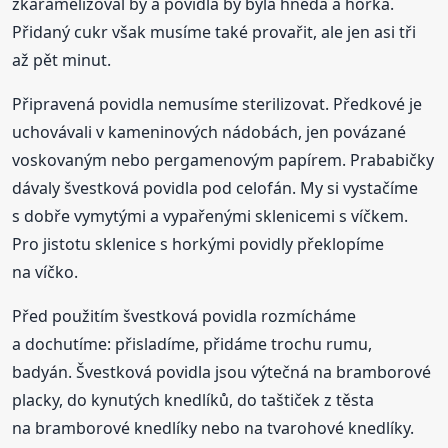
zkaramelizoval by a povidla by byla hnědá a hořká.
Přidaný cukr však musíme také provařit, ale jen asi tři
až pět minut.
Připravená povidla nemusíme sterilizovat. Předkové je
uchovávali v kameninových nádobách, jen povázané
voskovaným nebo pergamenovým papírem. Prababičky
dávaly švestková povidla pod celofán. My si vystačíme
s dobře vymytými a vypařenými sklenicemi s víčkem.
Pro jistotu sklenice s horkými povidly překlopíme
na víčko.
Před použitím švestková povidla rozmícháme
a dochutíme: přisladíme, přidáme trochu rumu,
badyán. Švestková povidla jsou výtečná na bramborové
placky, do kynutých knedlíků, do taštiček z těsta
na bramborové knedlíky nebo na tvarohové knedlíky.