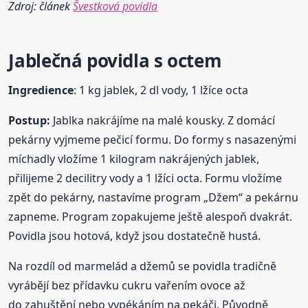
Zdroj: článek
Švestková povidla
Jablečná povidla s octem
Ingredience
: 1 kg jablek, 2 dl vody, 1 lžíce octa
Postup:
Jablka nakrájíme na malé kousky. Z domácí
pekárny vyjmeme pečicí formu. Do formy s nasazenými
míchadly vložíme 1 kilogram nakrájených jablek,
přilijeme 2 decilitry vody a 1 lžíci octa. Formu vložíme
zpět do pekárny, nastavíme program „Džem“ a pekárnu
zapneme. Program zopakujeme ještě alespoň dvakrát.
Povidla jsou hotová, když jsou dostatečně hustá.
Na rozdíl od marmelád a džemů se povidla tradičně
vyrábějí bez přídavku cukru vařením ovoce až
do zahuštění nebo vypékáním na pekáči. Původně