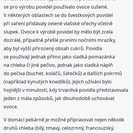
se pro výrobu povidel používalo ovoce sušené.
V některých oblastech se do švestkových povidel
při vaření přidávaly zelené vlašské ořechy včetně
slupek. Ovoce k výrobě povidel by mělo být zcela
dozrálé, případně přešlé prvními nočními mrazíky,
aby byl vyšší přirozený obsah cukrů. Povidla
se používají jednak přímo jako sladká pomazánka
na chleba či jiné pečivo, jednak jako sladká náplň
do pečiva (buchet, koláčů, šátečků) a dalších pokrmů
(například kynutých knedlíků). Jejich užívání bylo
hojnější v minulosti, kdy trvanlivá povidla představovala
jeden z mála způsobů, jak dlouhodobě uchovávat
ovoce.
V domácí pekárně je možné připravovat nejen několik
druhů chleba (bílý, tmavý, celozrnný, francouzský,