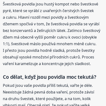
Švestková povidla jsou hustý kompot nebo švestkové
pyré, které se vyrábí z uvařených čerstvých švestek
a cukru. Hlavní rozdíl mezi povidly a švestkovým
džemem spočívá v tom, že švestková povidla se vyrábí
bez konzervantů a želírujících látek. Zatímco švestkový
džem má obecně vyšší poměr cukru k ovoci (obvykle
1:1), švestkové máslo používá mnohem méně cukru.
I přesto jsou povidla hodně sladká, protože švestky
obsahují vysoké množství přírodních cukrů. Proces
vaření karamelizuje a koncentruje jejich sladkost.
Co dělat, když jsou povidla moc tekutá?
Pokud jsou vaše povidla příliš tekutá, vařte je déle.
Neexistuje žádná pevná doba vaření, protože závisí
na druhu švestek, které použijete, a na tom, kolik
vlhkosti mají. Obecně platí, že pokud vaříte velké