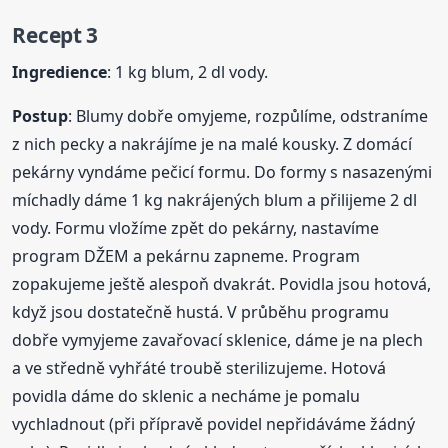
Recept 3
Ingredience
: 1 kg blum, 2 dl vody.
Postup
: Blumy dobře omyjeme, rozpůlíme, odstraníme
z nich pecky a nakrájíme je na malé kousky. Z domácí
pekárny vyndáme pečicí formu. Do formy s nasazenými
míchadly dáme 1 kg nakrájených blum a přilijeme 2 dl
vody. Formu vložíme zpět do pekárny, nastavíme
program DŽEM a pekárnu zapneme. Program
zopakujeme ještě alespoň dvakrát. Povidla jsou hotová,
když jsou dostatečně hustá. V průběhu programu
dobře vymyjeme zavařovací sklenice, dáme je na plech
a ve středně vyhřáté troubě sterilizujeme. Hotová
povidla dáme do sklenic a necháme je pomalu
vychladnout (při přípravě povidel nepřidáváme žádný