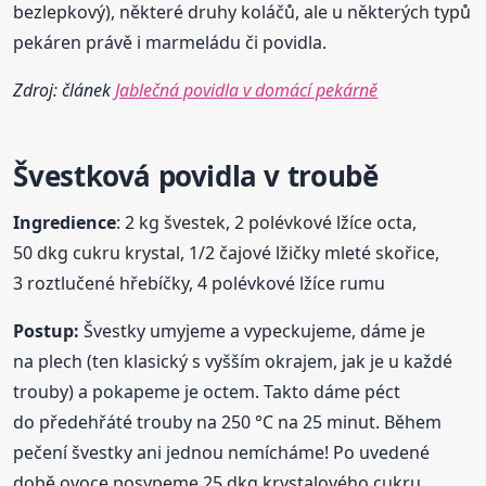
bezlepkový), některé druhy koláčů, ale u některých typů
pekáren právě i marmeládu či povidla.
Zdroj: článek
Jablečná povidla v domácí pekárně
Švestková povidla v troubě
Ingredience
: 2 kg švestek, 2 polévkové lžíce octa,
50 dkg cukru krystal, 1/2 čajové lžičky mleté skořice,
3 roztlučené hřebíčky, 4 polévkové lžíce rumu
Postup:
Švestky umyjeme a vypeckujeme, dáme je
na plech (ten klasický s vyšším okrajem, jak je u každé
trouby) a pokapeme je octem. Takto dáme péct
do předehřáté trouby na 250 °C na 25 minut. Během
pečení švestky ani jednou nemícháme! Po uvedené
době ovoce posypeme 25 dkg krystalového cukru