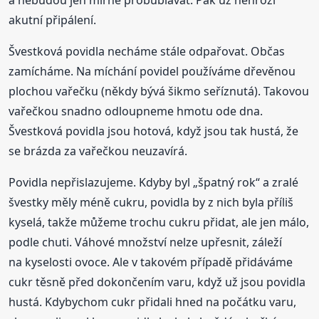
a nebudou jen mírně probublávat. Pak už nehrozí
akutní připálení.
Švestková povidla necháme stále odpařovat. Občas
zamícháme. Na míchání povidel používáme dřevěnou
plochou vařečku (někdy bývá šikmo seříznutá). Takovou
vařečkou snadno odloupneme hmotu ode dna.
Švestková povidla jsou hotová, když jsou tak hustá, že
se brázda za vařečkou neuzavírá.
Povidla nepřislazujeme. Kdyby byl „špatný rok“ a zralé
švestky měly méně cukru, povidla by z nich byla příliš
kyselá, takže můžeme trochu cukru přidat, ale jen málo,
podle chuti. Váhové množství nelze upřesnit, záleží
na kyselosti ovoce. Ale v takovém případě přidáváme
cukr těsně před dokončením varu, když už jsou povidla
hustá. Kdybychom cukr přidali hned na počátku varu,