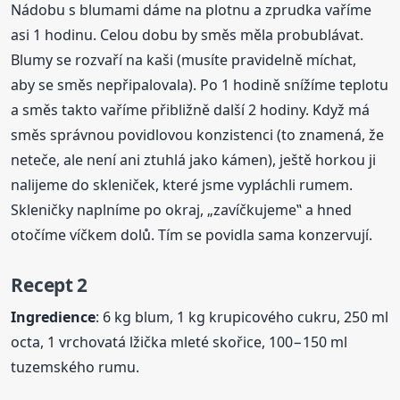
Nádobu s blumami dáme na plotnu a zprudka vaříme
asi 1 hodinu. Celou dobu by směs měla probublávat.
Blumy se rozvaří na kaši (musíte pravidelně míchat,
aby se směs nepřipalovala). Po 1 hodině snížíme teplotu
a směs takto vaříme přibližně další 2 hodiny. Když má
směs správnou povidlovou konzistenci (to znamená, že
neteče, ale není ani ztuhlá jako kámen), ještě horkou ji
nalijeme do skleniček, které jsme vypláchli rumem.
Skleničky naplníme po okraj, „zavíčkujeme‟ a hned
otočíme víčkem dolů. Tím se povidla sama konzervují.
Recept 2
Ingredience
: 6 kg blum, 1 kg krupicového cukru, 250 ml
octa, 1 vrchovatá lžička mleté skořice, 100−150 ml
tuzemského rumu.