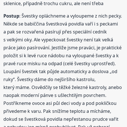
sklenice, případně trochu cukru, ale není třeba
Postup
: Švestky opláchneme a vyloupeme z nich pecky.
Někde se babiččina švestková povidla vaří i s peckami
a pak se rozvařená pasírují přes speciální cedník
s velkými oky. Ale vypeckovat švestky není tak velká
práce jako pasírování. Jestliže jsme praváci, je praktické
položit si k levé ruce nádobu na vyloupané švestky a k
pravé ruce misku na odpad (celé švestky uprostřed).
Loupání švestek tak půjde automaticky a doslova „od
ruky“. Švestky dáme do nejširšího kastrolu,
který máme. Osvědčily se těžké železné kastroly, anebo
naopak moderní pánve s ušlechtilým povrchem.
Postříkneme ovoce asi půl deci vody a pod pokličkou
přivedeme k varu. Pak snížíme teplotu a mícháme,
dokud se švestková povidla nepřestanou prudce vařit