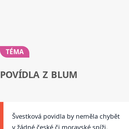
TÉMA
POVÍDLA Z BLUM
Švestková povidla by neměla chybět
v žádné české či moravské spíži.