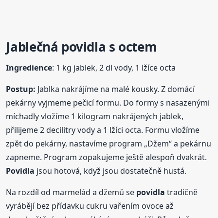
Jablečná
povidla
s octem
Ingredience
: 1 kg jablek, 2 dl vody, 1 lžíce octa
Postup:
Jablka nakrájíme na malé kousky. Z domácí
pekárny vyjmeme pečicí formu. Do formy s nasazenými
míchadly vložíme 1 kilogram nakrájených jablek,
přilijeme 2 decilitry vody a 1 lžíci octa. Formu vložíme
zpět do pekárny, nastavíme program „Džem“ a pekárnu
zapneme. Program zopakujeme ještě alespoň dvakrát.
Povidla
jsou hotová, když jsou dostatečně hustá.
Na rozdíl od marmelád a džemů se
povidla
tradičně
vyrábějí bez přídavku cukru vařením ovoce až