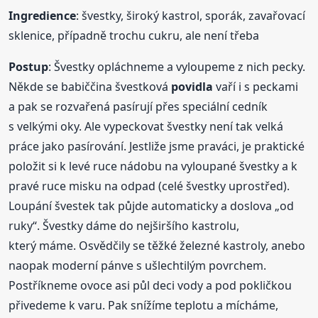
Ingredience
: švestky, široký kastrol, sporák, zavařovací
sklenice, případně trochu cukru, ale není třeba
Postup
: Švestky opláchneme a vyloupeme z nich pecky.
Někde se babiččina švestková
povidla
vaří i s peckami
a pak se rozvařená pasírují přes speciální cedník
s velkými oky. Ale vypeckovat švestky není tak velká
práce jako pasírování. Jestliže jsme praváci, je praktické
položit si k levé ruce nádobu na vyloupané švestky a k
pravé ruce misku na odpad (celé švestky uprostřed).
Loupání švestek tak půjde automaticky a doslova „od
ruky“. Švestky dáme do nejširšího kastrolu,
který máme. Osvědčily se těžké železné kastroly, anebo
naopak moderní pánve s ušlechtilým povrchem.
Postříkneme ovoce asi půl deci vody a pod pokličkou
přivedeme k varu. Pak snížíme teplotu a mícháme,