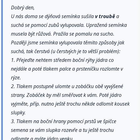
Dobrý den,
U nás doma se dýňová semínka sušila
v troubě
a
suchá se pomocí zubů vylupovala. Upražená semínka
musela být růžová. Pražila se pomalu na sucho.
Později jsme semínka vylupovala těmito způsoby jak
suchá, tak čerstvá (u čerstvých je to větší problém):
1. Přejeďte nehtem středem boční rýhy jádra co
nejdále a poté tlakem palce a prsteníčku rozlomte v
rýze.
2. Tlakem postupně ulomte u zobáčku obě vyvýšené
strany. Zobáček by měl směřovat k vám. Poté jádro
vyjměte, příp. nutno ještě trochu někde odlomit kousek
slupky.
3. Tlakem na boční hrany pomocí prstů ve špičce
semena se vám slupka rozevře a tu ještě trochu
odlomte a máte jádro venku.