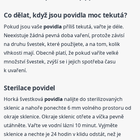
Co dělat, když jsou
povidla
moc tekutá?
Pokud jsou vaše
povidla
příliš tekutá, vařte je déle.
Neexistuje žádná pevná doba vaření, protože závisí
na druhu švestek, které použijete, a na tom, kolik
vlhkosti mají. Obecně platí, že pokud vaříte velké
množství švestek, zvýší se i jejich spotřeba času
k uvaření.
Sterilace povidel
Horká švestková
povidla
nalijte do sterilizovaných
sklenic a nahoře ponechte 6 mm volného prostoru od
okraje sklenice. Okraje sklenic otřete a víčka pevně
utáhněte. Vařte ve vodní lázni 10 minut. Vyjměte
sklenice a nechte je 24 hodin v klidu odstát, než je