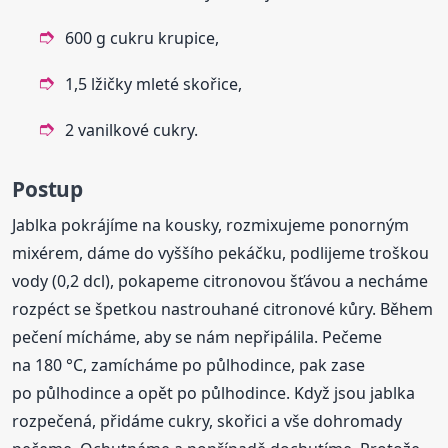
600 g cukru krupice,
1,5 lžičky mleté skořice,
2 vanilkové cukry.
Postup
Jablka pokrájíme na kousky, rozmixujeme ponorným
mixérem, dáme do vyššího pekáčku, podlijeme troškou
vody (0,2 dcl), pokapeme citronovou šťávou a necháme
rozpéct se špetkou nastrouhané citronové kůry. Během
pečení mícháme, aby se nám nepřipálila. Pečeme
na 180 °C, zamícháme po půlhodince, pak zase
po půlhodince a opět po půlhodince. Když jsou jablka
rozpečená, přidáme cukry, skořici a vše dohromady