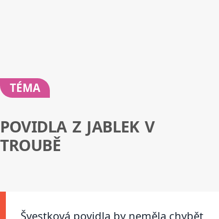
TÉMA
POVIDLA Z JABLEK V
TROUBĚ
Švestková povidla by neměla chybět