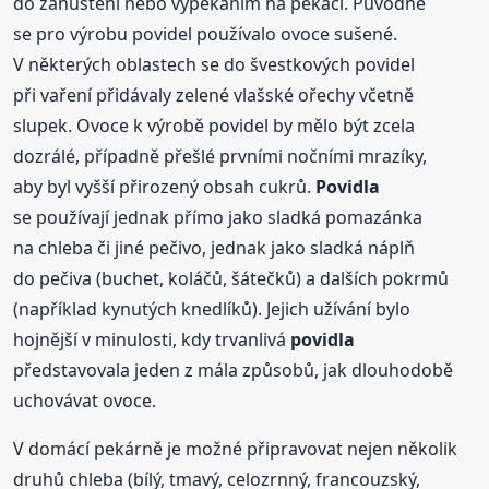
do zahuštění nebo vypékáním na pekáči. Původně
se pro výrobu povidel používalo ovoce sušené.
V některých oblastech se do švestkových povidel
při vaření přidávaly zelené vlašské ořechy včetně
slupek. Ovoce k výrobě povidel by mělo být zcela
dozrálé, případně přešlé prvními nočními mrazíky,
aby byl vyšší přirozený obsah cukrů.
Povidla
se používají jednak přímo jako sladká pomazánka
na chleba či jiné pečivo, jednak jako sladká náplň
do pečiva (buchet, koláčů, šátečků) a dalších pokrmů
(například kynutých knedlíků). Jejich užívání bylo
hojnější v minulosti, kdy trvanlivá
povidla
představovala jeden z mála způsobů, jak dlouhodobě
uchovávat ovoce.
V domácí pekárně je možné připravovat nejen několik
druhů chleba (bílý, tmavý, celozrnný, francouzský,