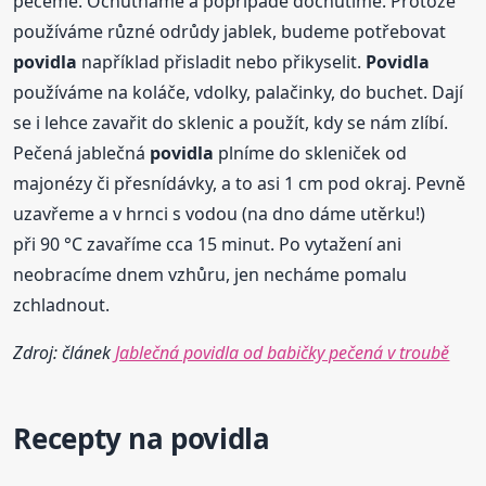
pečeme. Ochutnáme a popřípadě dochutíme. Protože
používáme různé odrůdy jablek, budeme potřebovat
povidla
například přisladit nebo přikyselit.
Povidla
používáme na koláče, vdolky, palačinky, do buchet. Dají
se i lehce zavařit do sklenic a použít, kdy se nám zlíbí.
Pečená jablečná
povidla
plníme do skleniček od
majonézy či přesnídávky, a to asi 1 cm pod okraj. Pevně
uzavřeme a v hrnci s vodou (na dno dáme utěrku!)
při 90 °C zavaříme cca 15 minut. Po vytažení ani
neobracíme dnem vzhůru, jen necháme pomalu
zchladnout.
Zdroj: článek
Jablečná povidla od babičky pečená v troubě
Recepty na
povidla