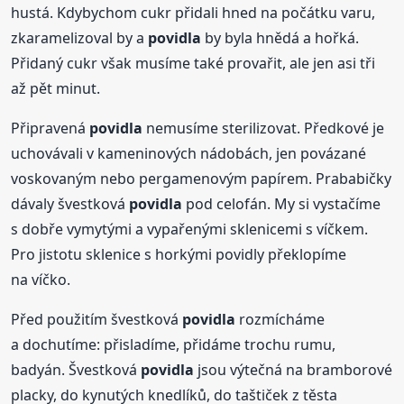
hustá. Kdybychom cukr přidali hned na počátku varu,
zkaramelizoval by a
povidla
by byla hnědá a hořká.
Přidaný cukr však musíme také provařit, ale jen asi tři
až pět minut.
Připravená
povidla
nemusíme sterilizovat. Předkové je
uchovávali v kameninových nádobách, jen povázané
voskovaným nebo pergamenovým papírem. Prababičky
dávaly švestková
povidla
pod celofán. My si vystačíme
s dobře vymytými a vypařenými sklenicemi s víčkem.
Pro jistotu sklenice s horkými povidly překlopíme
na víčko.
Před použitím švestková
povidla
rozmícháme
a dochutíme: přisladíme, přidáme trochu rumu,
badyán. Švestková
povidla
jsou výtečná na bramborové
placky, do kynutých knedlíků, do taštiček z těsta