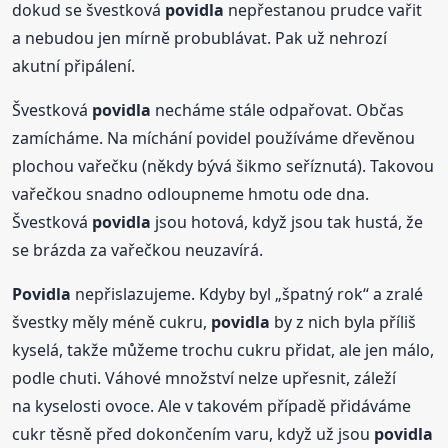
dokud se švestková
povidla
nepřestanou prudce vařit
a nebudou jen mírně probublávat. Pak už nehrozí
akutní připálení.
Švestková
povidla
necháme stále odpařovat. Občas
zamícháme. Na míchání povidel používáme dřevěnou
plochou vařečku (někdy bývá šikmo seříznutá). Takovou
vařečkou snadno odloupneme hmotu ode dna.
Švestková
povidla
jsou hotová, když jsou tak hustá, že
se brázda za vařečkou neuzavírá.
Povidla
nepřislazujeme. Kdyby byl „špatný rok“ a zralé
švestky měly méně cukru,
povidla
by z nich byla příliš
kyselá, takže můžeme trochu cukru přidat, ale jen málo,
podle chuti. Váhové množství nelze upřesnit, záleží
na kyselosti ovoce. Ale v takovém případě přidáváme
cukr těsně před dokončením varu, když už jsou
povidla