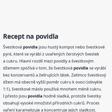
Recept na
povidla
Švestková
povidla
jsou hustý kompot nebo švestkové
pyré, které se vyrábí z uvařených čerstvých švestek
a cukru. Hlavní rozdíl mezi povidly a švestkovým
džemem spočívá v tom, že švestková
povidla
se vyrábí
bez konzervantů a želírujících látek. Zatímco švestkový
džem má obecně vyšší poměr cukru k ovoci (obvykle
1:1), švestkové máslo používá mnohem méně cukru.
I přesto jsou
povidla
hodně sladká, protože švestky
obsahují vysoké množství přírodních cukrů. Proces
vaření karamelizuje a koncentruje jejich sladkost.