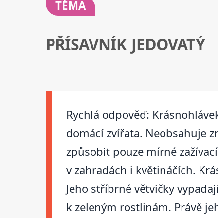
TÉMA
PŘÍSAVNÍK JEDOVATÝ
Rychlá odpověď: Krásnohlávek 
domácí zvířata. Neobsahuje zná
způsobit pouze mírné zažívací
v zahradách i květináčích. Krá
Jeho stříbrné větvičky vypada
k zeleným rostlinám. Právě jeh