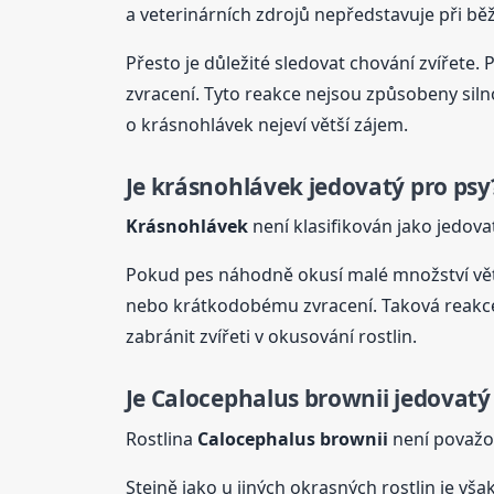
a veterinárních zdrojů nepředstavuje při bě
Přesto je důležité sledovat chování zvířete.
zvracení. Tyto reakce nejsou způsobeny silno
o krásnohlávek nejeví větší zájem.
Je krásnohlávek
jedovatý
pro psy
Krásnohlávek
není klasifikován jako jedova
Pokud pes náhodně okusí malé množství vět
nebo krátkodobému zvracení. Taková reakce 
zabránit zvířeti v okusování rostlin.
Je Calocephalus brownii
jedovatý
Rostlina
Calocephalus brownii
není považov
Stejně jako u jiných okrasných rostlin je vš