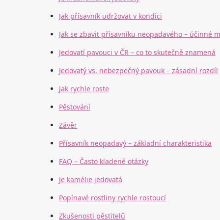
Jak přísavník udržovat v kondici
Jak se zbavit přísavníku neopadavého – účinné 
Jedovatí pavouci v ČR – co to skutečně znamená
Jedovatý vs. nebezpečný pavouk – zásadní rozdíl
Jak rychle roste
Pěstování
Závěr
Přísavník neopadavý – základní charakteristika
FAQ – Často kladené otázky
Je kamélie jedovatá
Popínavé rostliny rychle rostoucí
Zkušenosti pěstitelů