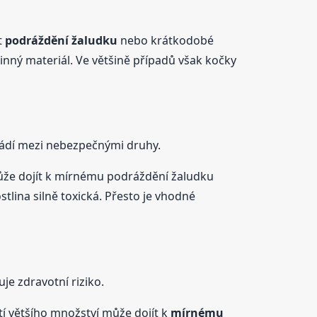
t
podráždění žaludku
nebo krátkodobé
inný materiál. Ve většině případů však kočky
uvádí mezi nebezpečnými druhy.
ůže dojít k mírnému podráždění žaludku
lina silně toxická. Přesto je vhodné
je zdravotní riziko.
ití většího množství může dojít k
mírnému