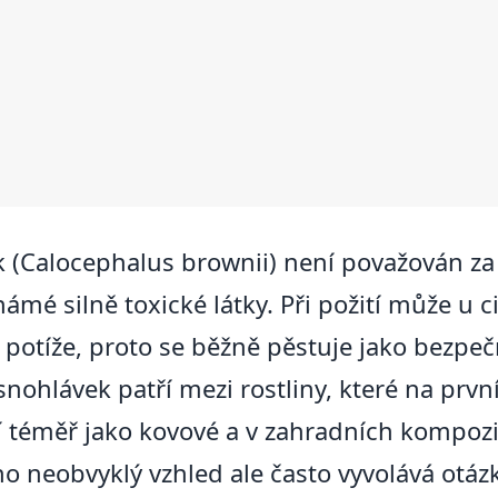
(Calocephalus brownii) není považován za j
mé silně toxické látky. Při požití může u ci
 potíže, proto se běžně pěstuje jako bezpeč
snohlávek patří mezi rostliny, které na prvn
jí téměř jako kovové a v zahradních kompozic
o neobvyklý vzhled ale často vyvolává otázky