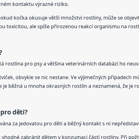
žném kontaktu výrazné riziko.
 Pokud kočka okusuje větší množství rostliny, může se objevi
u toxicitou, ale spíše přirozenou reakcí organismu na rostl
?
tá rostlina pro psy a většina veterinárních databází ho ne
viček, obvykle se nic nestane. Ve výjimečných případech m
je běžná u mnoha okrasných rostlin a neznamená, že je rost
pro děti?
ána za jedovatou pro děti a běžný kontakt s ní nepředstavu
ak vhodné zabránit dětem v konzumaci částí rostliny. Při pož