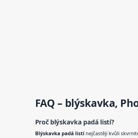
FAQ – blýskavka, Pho
Proč
blýskavka padá
listí
?
Blýskavka padá
listí
nejčastěji kvůli skvrn