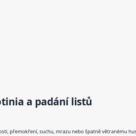
tinia a padání listů
itosti, přemokření, suchu, mrazu nebo špatně větranému h