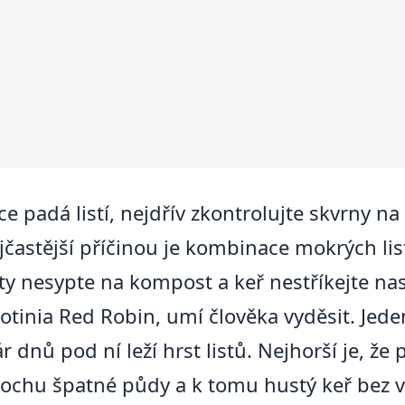
 padá listí, nejdřív zkontrolujte skvrny na 
jčastější příčinou je kombinace mokrých lis
isty nesypte na kompost a keř nestříkejte 
otinia Red Robin, umí člověka vyděsit. Jede
r dnů pod ní leží hrst listů. Nejhorší je, že 
trochu špatné půdy a k tomu hustý keř bez 