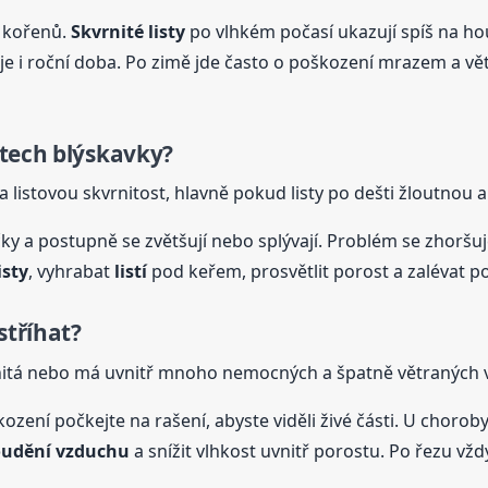
u kořenů.
Skvrnité listy
po vlhkém počasí ukazují spíš na ho
je i roční doba. Po zimě jde často o poškození mrazem a vě
stech blýskavky?
 listovou skvrnitost, hlavně pokud listy po dešti žloutnou a
y a postupně se zvětšují nebo splývají. Problém se zhoršuje 
isty
, vyhrabat
listí
pod keřem, prosvětlit porost a zalévat 
stříhat?
rnitá nebo má uvnitř mnoho nemocných a špatně větraných v
zení počkejte na rašení, abyste viděli živé části. U chorob
oudění vzduchu
a snížit vlhkost uvnitř porostu. Po řezu vždy