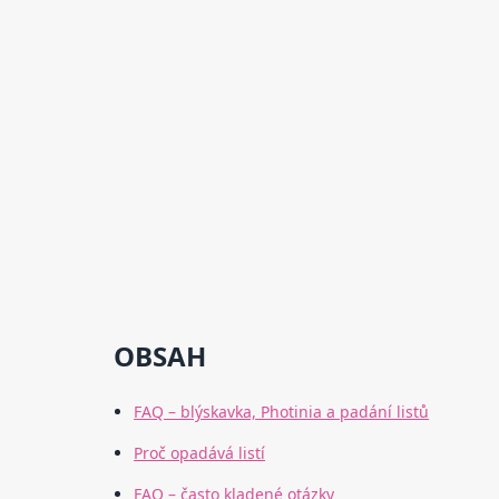
OBSAH
FAQ – blýskavka, Photinia a padání listů
Proč opadává listí
FAQ – často kladené otázky