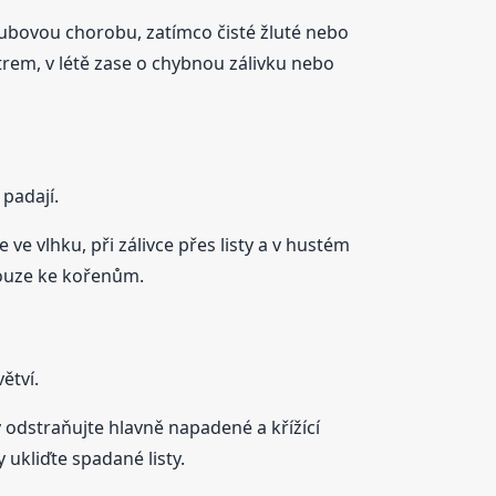
ubovou chorobu, zatímco čisté žluté nebo
trem, v létě zase o chybnou zálivku nebo
 padají.
ve vlhku, při zálivce přes listy a v hustém
pouze ke kořenům.
ětví.
y odstraňujte hlavně napadené a křížící
 ukliďte spadané listy.