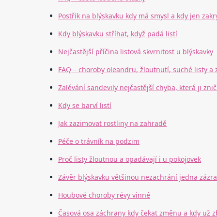
Postřik na blýskavku kdy má smysl a kdy jen zakr
Kdy blýskavku stříhat, když padá listí
Nejčastější příčina listová skvrnitost u blýskavky
FAQ – choroby oleandru, žloutnutí, suché listy a 
Zalévání sandevily nejčastější chyba, která ji znič
Kdy se barví listí
Jak zazimovat rostliny na zahradě
Péče o trávník na podzim
Proč listy žloutnou a opadávají i u pokojovek
Závěr blýskavku většinou nezachrání jedna zázra
Houbové choroby révy vinné
Časová osa záchrany kdy čekat změnu a kdy už zb