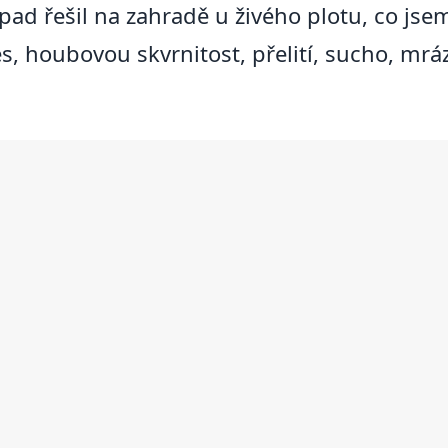
pad řešil na zahradě u živého plotu, co jse
res, houbovou skvrnitost, přelití, sucho, m