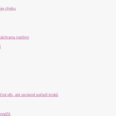
yje chybu
záchrana rostliny
í
čná věc, ale správné pořadí kroků
ystřit