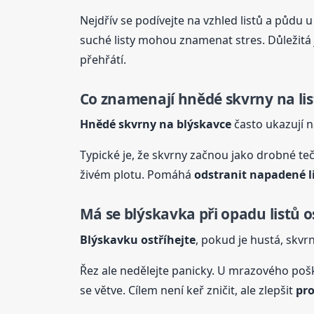
Nejdřív se podívejte na vzhled listů a půdu 
suché listy mohou znamenat stres. Důležitá 
přehřátí.
Co znamenají hnědé skvrny na li
Hnědé skvrny na blýskavce
často ukazují na
Typické je, že skvrny začnou jako drobné tečk
živém plotu. Pomáhá
odstranit napadené l
Má se blýskavka při opadu listů o
Blýskavku ostříhejte
, pokud je hustá, skv
Řez ale nedělejte panicky. U mrazového poško
se větve. Cílem není keř zničit, ale zlepšit
pr