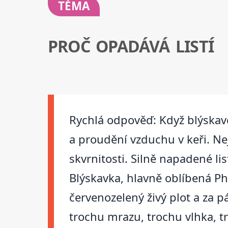
TÉMA
PROČ OPADÁVÁ LISTÍ
Rychlá odpověď: Když blýskavce
a proudění vzduchu v keři. Ne
skvrnitosti. Silně napadené l
Blýskavka, hlavně oblíbená Ph
červenozelený živý plot a za pá
trochu mrazu, trochu vlhka, 