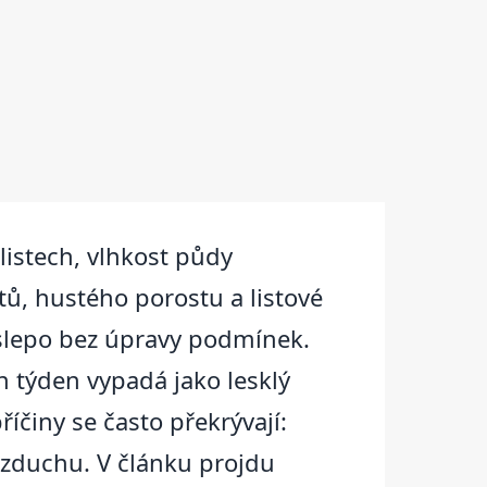
listech, vlhkost půdy
tů, hustého porostu a listové
naslepo bez úpravy podmínek.
n týden vypadá jako lesklý
příčiny se často překrývají:
vzduchu. V článku projdu