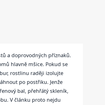
listů a doprovodných příznaků.
tromů hlavně mšice. Pokud se
r, rostlinu raději izolujte
sáhnout po postřiku. Jenže
enový bal, přehřátý skleník,
obu. V článku proto nejdu