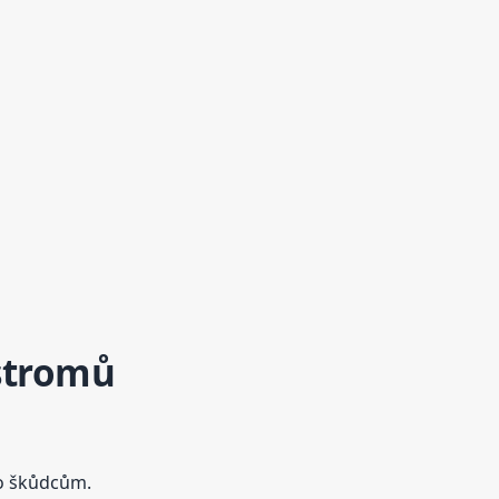
 stromů
bo škůdcům.