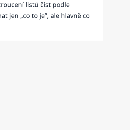
oucení listů číst podle
nat jen „co to je“, ale hlavně co