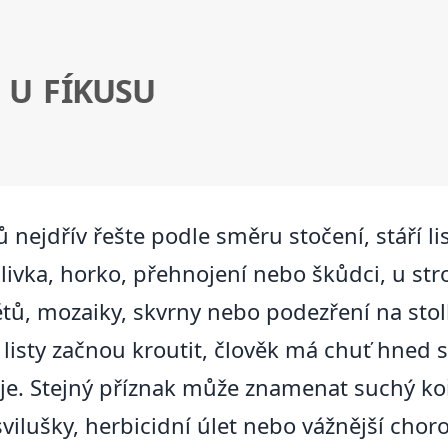
 U FÍKUSU
ů nejdřív řešte podle směru stočení, stáří 
zálivka, horko, přehnojení nebo škůdci, u s
ů, mozaiky, skvrny nebo podezření na stolbu
 listy začnou kroutit, člověk má chuť hned 
uje. Stejný příznak může znamenat suchý koř
vilušky, herbicidní úlet nebo vážnější chor