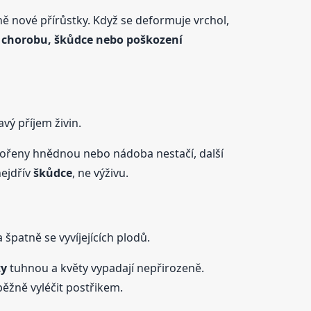
vně nové přírůstky. Když se deformuje vrchol,
t
chorobu, škůdce nebo poškození
vý příjem živin.
kořeny hnědnou nebo nádoba nestačí, další
nejdřív
škůdce
, ne výživu.
patně se vyvíjejících plodů.
ty
tuhnou a květy vypadají nepřirozeně.
běžně vyléčit postřikem.