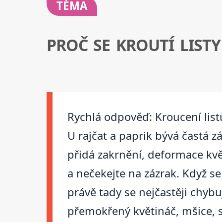
TÉMA
PROČ SE KROUTÍ LISTY
Rychlá odpověď: Kroucení list
U rajčat a paprik bývá častá 
přidá zakrnění, deformace květ
a nečekejte na zázrak. Když se
právě tady se nejčastěji chyb
přemokřený květináč, mšice, s