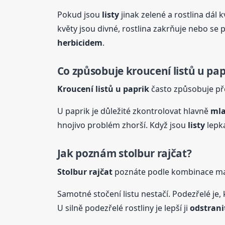
Pokud jsou
listy
jinak zelené a rostlina dál k
květy jsou divné, rostlina zakrňuje nebo se 
herbicidem
.
Co způsobuje kroucení listů u pap
Kroucení listů u paprik
často způsobuje přel
U paprik je důležité zkontrolovat hlavně
ml
hnojivo problém zhorší. Když jsou
listy
lepka
Jak poznám stolbur rajčat?
Stolbur rajčat
poznáte podle kombinace malý
Samotné stočení listu nestačí. Podezřelé je,
U silně podezřelé rostliny je lepší ji
odstrani