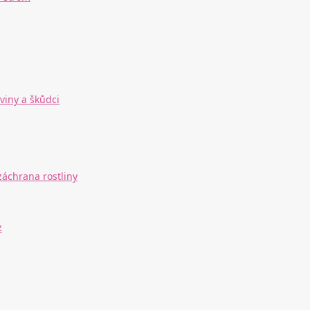
iviny a škůdci
záchrana rostliny
z