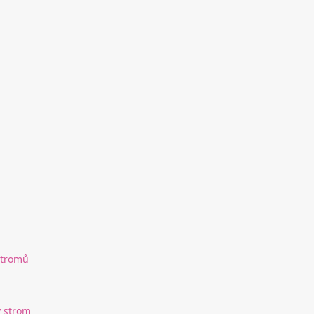
 stromů
ý strom