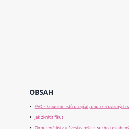
OBSAH
FAQ – kroucení listů u rajčat, paprik a ovocných
Jak zkrátit fíkus
Zkroucené listy u švestky mšice, sucho i oslaben