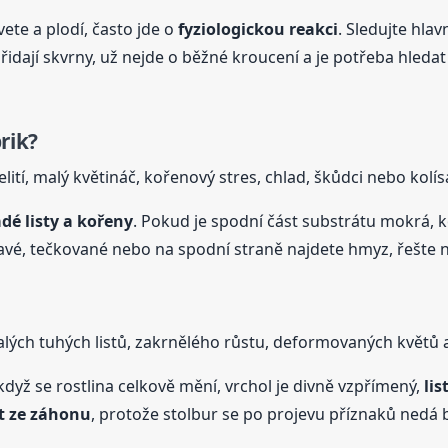
vete a plodí, často jde o
fyziologickou reakci
. Sledujte hla
přidají skvrny, už nejde o běžné kroucení a je potřeba hleda
rik?
ití, malý květináč, kořenový stres, chlad, škůdci nebo kolísa
adé
listy
a kořeny
. Pokud je spodní část substrátu mokrá, 
vé, tečkované nebo na spodní straně najdete hmyz, řešte 
ch tuhých listů, zakrnělého růstu, deformovaných květů a š
 když se rostlina celkově mění, vrchol je divně vzpřímený,
lis
t ze záhonu
, protože stolbur se po projevu příznaků nedá 