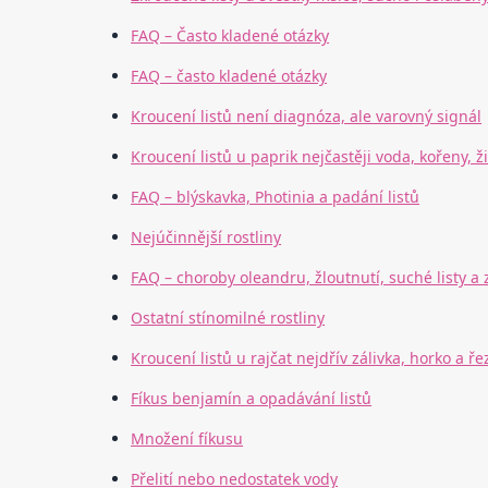
FAQ – Často kladené otázky
FAQ – často kladené otázky
Kroucení listů není diagnóza, ale varovný signál
Kroucení listů u paprik nejčastěji voda, kořeny, ž
FAQ – blýskavka, Photinia a padání listů
Nejúčinnější rostliny
FAQ – choroby oleandru, žloutnutí, suché listy a 
Ostatní stínomilné rostliny
Kroucení listů u rajčat nejdřív zálivka, horko a ře
Fíkus benjamín a opadávání listů
Množení fíkusu
Přelití nebo nedostatek vody