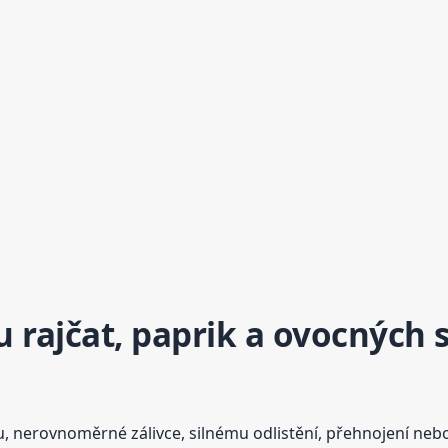
 u rajčat, paprik a ovocných
ku, nerovnoměrné zálivce, silnému odlistění, přehnojení ne