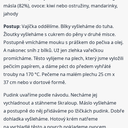
másla (82%), ovoce: kiwi nebo ostružiny, mandarinky,
jahody
Postup
: Vajíčka oddělíme. Bílky vyšleháme do tuha.
Žloutky vyšleháme s cukrem do pěny v druhé misce.
Postupně vmícháme mouku s práškem do pečiva a olej.
A nakonec sníh z bílků. Už jen zlehka vařečkou
promícháme. Těsto vylijeme na plech, který jsme vyložili
pečicím papírem, a dáme péct do předem vyhřáté
trouby na 170 °C. Pečeme na malém plechu 25 cm x
37 cm nebo v dortové formě.
Pudink uvaříme podle návodu. Necháme jej
vychladnout a stáhneme škraloup. Máslo vyšleháme
a postupně do něj přidáváme po lžičkách pudink. Dobře
dohladka vyšleháme. Hotový krém natřeme
na vychladlé těsto a povrch poklademe ovocem.