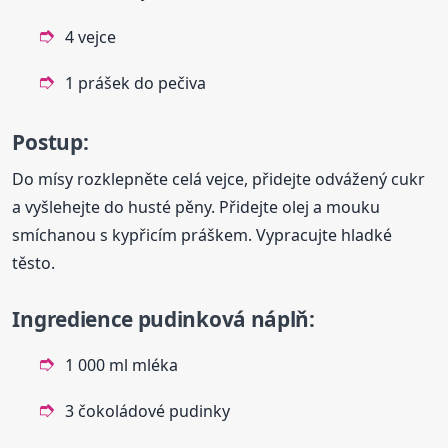
4 vejce
1 prášek do pečiva
Postup:
Do mísy rozklepněte celá vejce, přidejte odvážený cukr
a vyšlehejte do husté pěny. Přidejte olej a mouku
smíchanou s kypřicím práškem. Vypracujte hladké
těsto.
Ingredience pudinková náplň:
1 000 ml mléka
3 čokoládové pudinky