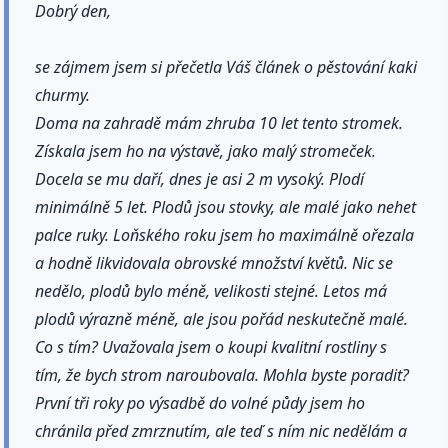
Dobrý den,
se zájmem jsem si přečetla Váš článek o pěstování kaki
churmy.
Doma na zahradě mám zhruba 10 let tento stromek.
Získala jsem ho na výstavě, jako malý stromeček.
Docela se mu daří, dnes je asi 2 m vysoký. Plodí
minimálně 5 let. Plodů jsou stovky, ale malé jako nehet
palce ruky. Loňského roku jsem ho maximálně ořezala
a hodně likvidovala obrovské množství květů. Nic se
nedělo, plodů bylo méně, velikosti stejné. Letos má
plodů výrazně méně, ale jsou pořád neskutečně malé.
Co s tím? Uvažovala jsem o koupi kvalitní rostliny s
tím, že bych strom naroubovala. Mohla byste poradit?
První tři roky po výsadbě do volné půdy jsem ho
chránila před zmrznutím, ale teď s ním nic nedělám a