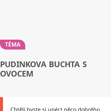
TÉMA
PUDINKOVA BUCHTA S
OVOCEM
Chtěli byste si upéct něco dobrého