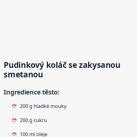
Pudinkový koláč se zakysanou
smetanou
Ingredience těsto:
200 g hladké mouky
200 g cukru
100 ml oleje