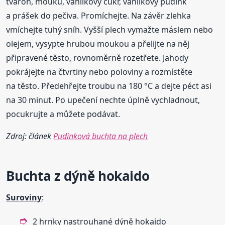
tvaroh, mouku, vanilkový cukr, vanilkový pudink
a prášek do pečiva. Promíchejte. Na závěr zlehka
vmíchejte tuhý sníh. Vyšší plech vymažte máslem nebo
olejem, vysypte hrubou moukou a přelijte na něj
připravené těsto, rovnoměrně rozetřete. Jahody
pokrájejte na čtvrtiny nebo poloviny a rozmístěte
na těsto. Předehřejte troubu na 180 °C a dejte péct asi
na 30 minut. Po upečení nechte úplně vychladnout,
pocukrujte a můžete podávat.
Zdroj: článek
Pudinková buchta na plech
Buchta
z dýně hokaido
Suroviny
:
2 hrnky nastrouhané dýně hokaido