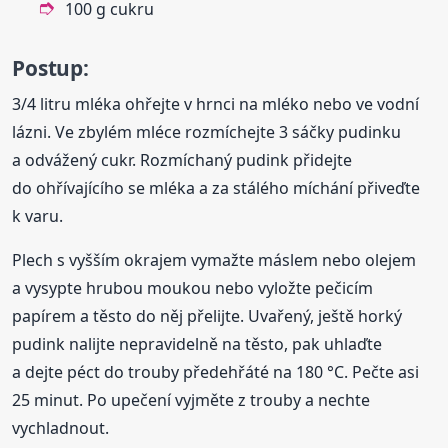
100 g cukru
Postup:
3/4 litru mléka ohřejte v hrnci na mléko nebo ve vodní
lázni. Ve zbylém mléce rozmíchejte 3 sáčky pudinku
a odvážený cukr. Rozmíchaný pudink přidejte
do ohřívajícího se mléka a za stálého míchání přiveďte
k varu.
Plech s vyšším okrajem vymažte máslem nebo olejem
a vysypte hrubou moukou nebo vyložte pečicím
papírem a těsto do něj přelijte. Uvařený, ještě horký
pudink nalijte nepravidelně na těsto, pak uhlaďte
a dejte péct do trouby předehřáté na 180 °C. Pečte asi
25 minut. Po upečení vyjměte z trouby a nechte
vychladnout.