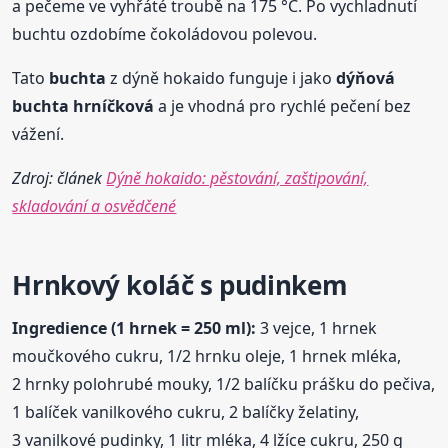
a pečeme ve vyhřáté troubě na 175 °C. Po vychladnutí
buchtu ozdobíme čokoládovou polevou.
Tato
buchta
z dýně hokaido funguje i jako
dýňová
buchta
hrníčková
a je vhodná pro rychlé pečení bez
vážení.
Zdroj: článek
Dýně hokaido: pěstování, zaštipování,
skladování a osvědčené
Hrnkový koláč s pudinkem
Ingredience (1 hrnek = 250 ml):
3 vejce, 1 hrnek
moučkového cukru, 1/2 hrnku oleje, 1 hrnek mléka,
2 hrnky polohrubé mouky, 1/2 balíčku prášku do pečiva,
1 balíček vanilkového cukru, 2 balíčky želatiny,
3 vanilkové pudinky, 1 litr mléka, 4 lžíce cukru, 250 g