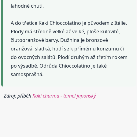
lahodné chuti.
A do třetice Kaki Chioccolatino je původem z Itálie.
Plody má středně velké až velké, ploše kulovité,
žlutooranžové barvy. Dužnina je bronzově
oranžová, sladká, hodí se k přímému konzumu či
do ovocných salátů. Plodí druhým až třetím rokem
po výsadbě. Odrůda Chioccolatino je také
samosprašná.
Zdroj: příběh
Kaki churma - tomel japonský