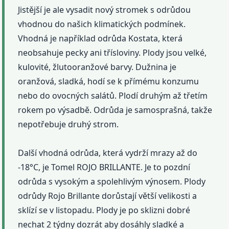
Jistější je ale vysadit nový stromek s odrůdou
vhodnou do našich klimatických podmínek.
Vhodná je například odrůda Kostata, která
neobsahuje pecky ani třísloviny. Plody jsou velké,
kulovité, žlutooranžové barvy. Dužnina je
oranžová, sladká, hodí se k přímému konzumu
nebo do ovocných salátů. Plodí druhým až třetím
rokem po výsadbě. Odrůda je samosprašná, takže
nepotřebuje druhý strom.
Další vhodná odrůda, která vydrží mrazy až do
-18°C, je Tomel ROJO BRILLANTE. Je to pozdní
odrůda s vysokým a spolehlivým výnosem. Plody
odrůdy Rojo Brillante dorůstají větší velikosti a
sklízí se v listopadu. Plody je po sklizni dobré
nechat 2 týdny dozrát aby dosáhly sladké a