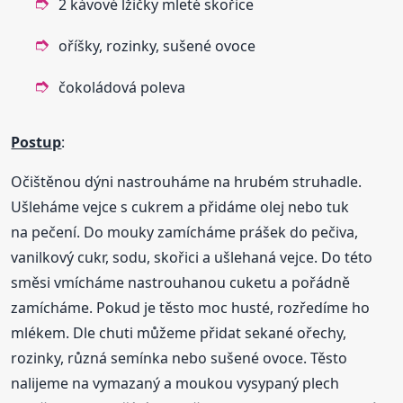
2 kávové lžičky mleté skořice
oříšky, rozinky, sušené ovoce
čokoládová poleva
Postup
:
Očištěnou dýni nastrouháme na hrubém struhadle.
Ušleháme vejce s cukrem a přidáme olej nebo tuk
na pečení. Do mouky zamícháme prášek do pečiva,
vanilkový cukr, sodu, skořici a ušlehaná vejce. Do této
směsi vmícháme nastrouhanou cuketu a pořádně
zamícháme. Pokud je těsto moc husté, rozředíme ho
mlékem. Dle chuti můžeme přidat sekané ořechy,
rozinky, různá semínka nebo sušené ovoce. Těsto
nalijeme na vymazaný a moukou vysypaný plech