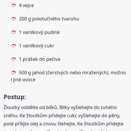
4 vejce
200 g polotučného tvarohu
1 vanilkový pudink
1 vanilkový cukr
1 prášek do pečiva
500 g jahod (čerstvých nebo mražených), možno
i jiné ovoce
Postup:
Žloutky oddělte od bílků. Bílky vyšlehejte do tuhého
sněhu. Ke žloutkům přidejte cukr, vyšlehejte do pěny,
poté přilijte olej a znovu šlehejte. Ke žloutkům přidejte