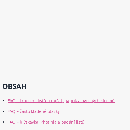
OBSAH
FAQ – kroucení listů u rajčat, paprik a ovocných stromů
FAQ – často kladené otázky
FAQ – blýskavka, Photinia a padání listů