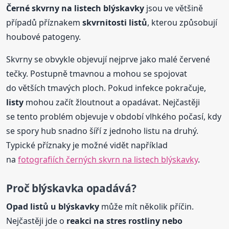
Černé skvrny na listech blýskavky
jsou ve většině
případů příznakem
skvrnitosti listů
, kterou způsobují
houbové patogeny.
Skvrny se obvykle objevují nejprve jako malé červené
tečky. Postupně tmavnou a mohou se spojovat
do větších tmavých ploch. Pokud infekce pokračuje,
listy
mohou začít žloutnout a opadávat. Nejčastěji
se tento problém objevuje v období vlhkého počasí, kdy
se spory hub snadno šíří z jednoho listu na druhý.
Typické příznaky je možné vidět například
na
fotografiích černých skvrn na listech blýskavky
.
Proč blýskavka opadává?
Opad listů u blýskavky
může mít několik příčin.
Nejčastěji jde o
reakci na stres rostliny nebo