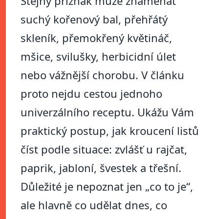
Stejný příznak může znamenat
suchý kořenový bal, přehřátý
skleník, přemokřený květináč,
mšice, svilušky, herbicidní úlet
nebo vážnější chorobu. V článku
proto nejdu cestou jednoho
univerzálního receptu. Ukážu Vám
praktický postup, jak kroucení listů
číst podle situace: zvlášť u rajčat,
paprik, jabloní, švestek a třešní.
Důležité je nepoznat jen „co to je“,
ale hlavně co udělat dnes, co