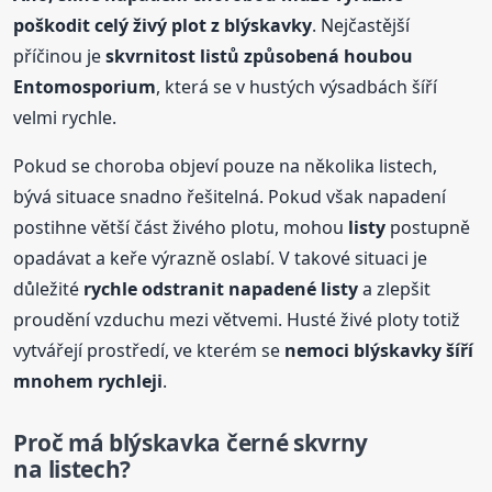
poškodit celý živý plot z blýskavky
. Nejčastější
příčinou je
skvrnitost listů způsobená houbou
Entomosporium
, která se v hustých výsadbách šíří
velmi rychle.
Pokud se choroba objeví pouze na několika listech,
bývá situace snadno řešitelná. Pokud však napadení
postihne větší část živého plotu, mohou
listy
postupně
opadávat a keře výrazně oslabí. V takové situaci je
důležité
rychle odstranit napadené
listy
a zlepšit
proudění vzduchu mezi větvemi. Husté živé ploty totiž
vytvářejí prostředí, ve kterém se
nemoci blýskavky šíří
mnohem rychleji
.
Proč má blýskavka černé skvrny
na listech?