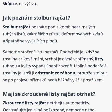
škůdce
, ne výživu.
Jak poznám stolbur rajčat?
Stolbur rajčat
poznáte podle kombinace malých
tuhých listů, zakrnělého růstu, deformovaných květů
a špatně se vyvíjejících plodů.
Samotné stočení listu nestačí. Podezřelé je, když se
rostlina celkově mění, vrchol je divně vzpřímený,
listy
tuhnou a květy vypadají nepřirozeně. U silně podezřelé
rostliny je lepší ji
odstranit ze záhonu
, protože stolbur
se po projevu příznaků nedá běžně vyléčit postřikem.
Mají se
zkroucené
listy
rajčat otrhat?
Zkroucené
listy
rajčat
netrhejte automaticky.
Odstraňujte jen silně poškozené, nemocné nebo