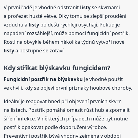
V první řadě je vhodné odstranit
listy
se skvrnami
a prořezat husté větve. Díky tomu se zlepší proudění
vzduchu a
listy
po dešti rychleji osychají. Pokud je
napadení rozsáhlejší, může pomoci fungicidní postřik.
Rostlina obvykle během několika týdnů vytvoří nové
listy
a postupně se zotaví.
Kdy stříkat blýskavku fungicidem?
Fungicidní postřik na blýskavku
je vhodné použít
ve chvíli, kdy se objeví první příznaky houbové choroby.
Ideální je reagovat hned při objevení prvních skvrn
na listech. Postřik pomáhá omezit růst hub a zpomalit
šíření infekce. V některých případech může být nutné
postřik opakovat podle doporučení výrobce.
Preventivní postřik bývá vhodný zejména v období