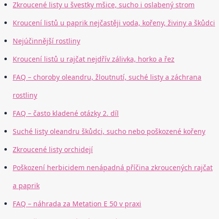
Zkroucené listy u švestky mšice, sucho i oslabený strom
Kroucení listů u paprik nejčastěji voda, kořeny, živiny a škůdci
Nejúčinnější rostliny
Kroucení listů u rajčat nejdřív zálivka, horko a řez
FAQ – choroby oleandru, žloutnutí, suché listy a záchrana
rostliny
FAQ – často kladené otázky 2. díl
Suché listy oleandru škůdci, sucho nebo poškozené kořeny
Zkroucené listy orchidejí
Poškození herbicidem nenápadná příčina zkroucených rajčat
a paprik
FAQ – náhrada za Metation E 50 v praxi