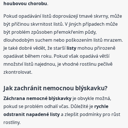
houbovou chorobu
.
Pokud opadávání listů doprovázejí tmavé skvrny, může
být příčinou skvrnitost listů. V jiných případech může
být problém způsoben přemokřením půdy,
dlouhodobým suchem nebo poškozením listů mrazem.
Je také dobré vědět, že starší
listy
mohou přirozeně
opadávat během roku. Pokud však opadává větší
množství listů najednou, je vhodné rostlinu pečlivě
zkontrolovat.
Jak zachránit nemocnou blýskavku?
Záchrana nemocné blýskavky
je obvykle možná,
pokud se problém odhalí včas. Důležité je
rychle
odstranit napadené
listy
a zlepšit podmínky pro růst
rostliny.