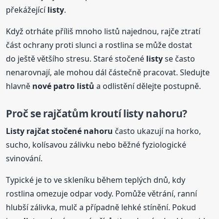
překážející
listy
.
Když otrháte příliš mnoho listů najednou, rajče ztratí
část ochrany proti slunci a rostlina se může dostat
do ještě většího stresu. Staré stočené
listy
se často
nenarovnají, ale mohou dál částečně pracovat. Sledujte
hlavně
nové patro listů
a odlistění dělejte postupně.
Proč se rajčatům kroutí
listy
nahoru?
Listy
rajčat stočené nahoru
často ukazují na horko,
sucho, kolísavou zálivku nebo běžné fyziologické
svinování.
Typické je to ve skleníku během teplých dnů, kdy
rostlina omezuje odpar vody. Pomůže větrání, ranní
hlubší zálivka, mulč a případně lehké stínění. Pokud