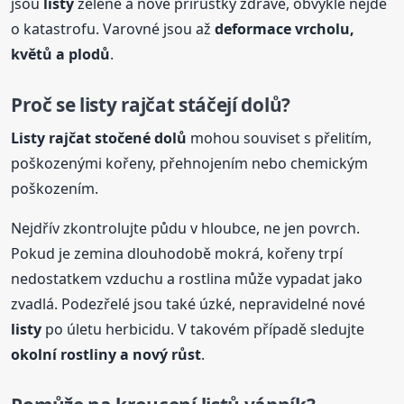
jsou
listy
zelené a nové přírůstky zdravé, obvykle nejde
o katastrofu. Varovné jsou až
deformace vrcholu,
květů a plodů
.
Proč se
listy
rajčat stáčejí dolů?
Listy
rajčat stočené dolů
mohou souviset s přelitím,
poškozenými kořeny, přehnojením nebo chemickým
poškozením.
Nejdřív zkontrolujte půdu v hloubce, ne jen povrch.
Pokud je zemina dlouhodobě mokrá, kořeny trpí
nedostatkem vzduchu a rostlina může vypadat jako
zvadlá. Podezřelé jsou také úzké, nepravidelné nové
listy
po úletu herbicidu. V takovém případě sledujte
okolní rostliny a nový růst
.