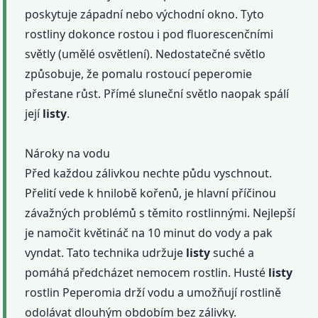
poskytuje západní nebo východní okno. Tyto
rostliny dokonce rostou i pod fluorescenčními
světly (umělé osvětlení). Nedostatečné světlo
způsobuje, že pomalu rostoucí peperomie
přestane růst. Přímé sluneční světlo naopak spálí
její
listy
.
Nároky na vodu
Před každou zálivkou nechte půdu vyschnout.
Přelití vede k hnilobě kořenů, je hlavní příčinou
závažných problémů s těmito rostlinnými. Nejlepší
je namočit květináč na 10 minut do vody a pak
vyndat. Tato technika udržuje
listy
suché a
pomáhá předcházet nemocem rostlin. Husté
listy
rostlin Peperomia drží vodu a umožňují rostlině
odolávat dlouhým obdobím bez zálivky.