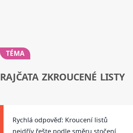
TÉMA
RAJČATA ZKROUCENÉ LISTY
Rychlá odpověď: Kroucení listů
nejdřív řešte podle směru stočení,