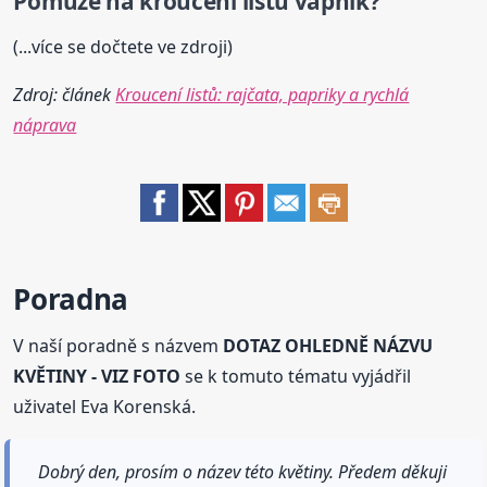
Pomůže na kroucení listů vápník?
(...více se dočtete ve zdroji)
Zdroj: článek
Kroucení listů: rajčata, papriky a rychlá
náprava
Poradna
V naší poradně s názvem
DOTAZ OHLEDNĚ NÁZVU
KVĚTINY - VIZ FOTO
se k tomuto tématu vyjádřil
uživatel Eva Korenská.
Dobrý den, prosím o název této květiny. Předem děkuji