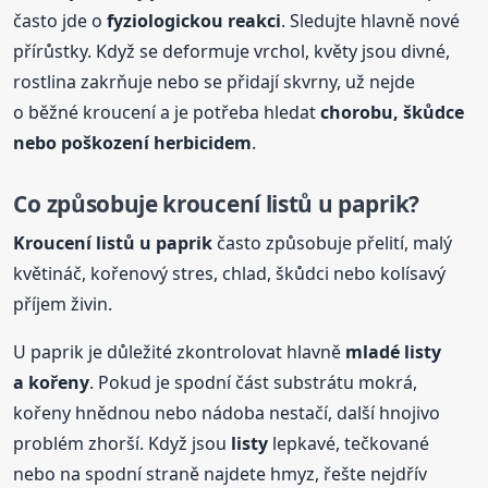
často jde o
fyziologickou reakci
. Sledujte hlavně nové
přírůstky. Když se deformuje vrchol, květy jsou divné,
rostlina zakrňuje nebo se přidají skvrny, už nejde
o běžné kroucení a je potřeba hledat
chorobu, škůdce
nebo poškození herbicidem
.
Co způsobuje kroucení listů u paprik?
Kroucení listů u paprik
často způsobuje přelití, malý
květináč, kořenový stres, chlad, škůdci nebo kolísavý
příjem živin.
U paprik je důležité zkontrolovat hlavně
mladé
listy
a kořeny
. Pokud je spodní část substrátu mokrá,
kořeny hnědnou nebo nádoba nestačí, další hnojivo
problém zhorší. Když jsou
listy
lepkavé, tečkované
nebo na spodní straně najdete hmyz, řešte nejdřív