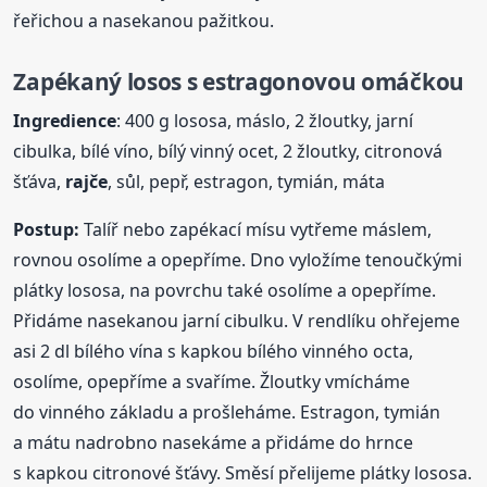
řeřichou a nasekanou pažitkou.
Zapékaný losos s estragonovou omáčkou
Ingredience
: 400 g lososa, máslo, 2 žloutky, jarní
cibulka, bílé víno, bílý vinný ocet, 2 žloutky, citronová
šťáva,
rajče
, sůl, pepř, estragon, tymián, máta
Postup:
Talíř nebo zapékací mísu vytřeme máslem,
rovnou osolíme a opepříme. Dno vyložíme tenoučkými
plátky lososa, na povrchu také osolíme a opepříme.
Přidáme nasekanou jarní cibulku. V rendlíku ohřejeme
asi 2 dl bílého vína s kapkou bílého vinného octa,
osolíme, opepříme a svaříme. Žloutky vmícháme
do vinného základu a prošleháme. Estragon, tymián
a mátu nadrobno nasekáme a přidáme do hrnce
s kapkou citronové šťávy. Směsí přelijeme plátky lososa.