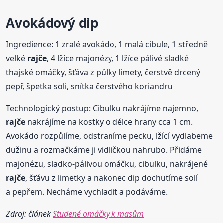
Avokádový dip
Ingredience: 1 zralé avokádo, 1 malá cibule, 1 středně
velké
rajče
, 4 lžíce majonézy, 1 lžíce pálivé sladké
thajské omáčky, šťáva z půlky limety, čerstvě drcený
pepř, špetka soli, snítka čerstvého koriandru
Technologický postup: Cibulku nakrájíme najemno,
rajče
nakrájíme na kostky o délce hrany cca 1 cm.
Avokádo rozpůlíme, odstraníme pecku, lžící vydlabeme
dužinu a rozmačkáme ji vidličkou nahrubo. Přidáme
majonézu, sladko-pálivou omáčku, cibulku, nakrájené
rajče
, šťávu z limetky a nakonec dip dochutíme solí
a pepřem. Necháme vychladit a podáváme.
Zdroj: článek
Studené omáčky k masům