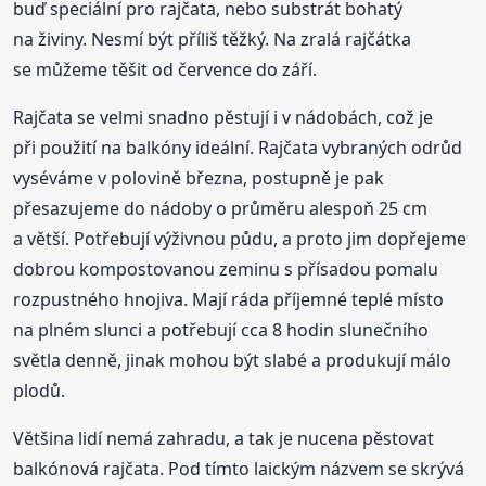
buď speciální pro rajčata, nebo substrát bohatý
na živiny. Nesmí být příliš těžký. Na zralá rajčátka
se můžeme těšit od července do září.
Rajčata se velmi snadno pěstují i v nádobách, což je
při použití na balkóny ideální. Rajčata vybraných odrůd
vyséváme v polovině března, postupně je pak
přesazujeme do nádoby o průměru alespoň 25 cm
a větší. Potřebují výživnou půdu, a proto jim dopřejeme
dobrou kompostovanou zeminu s přísadou pomalu
rozpustného hnojiva. Mají ráda příjemné teplé místo
na plném slunci a potřebují cca 8 hodin slunečního
světla denně, jinak mohou být slabé a produkují málo
plodů.
Většina lidí nemá zahradu, a tak je nucena pěstovat
balkónová rajčata. Pod tímto laickým názvem se skrývá