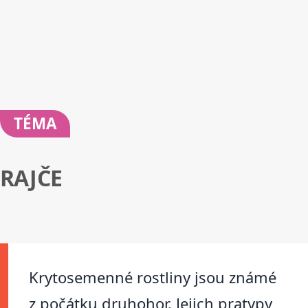
TÉMA
RAJČE
Krytosemenné rostliny jsou známé
z počátku druhohor. Jejich pratypy