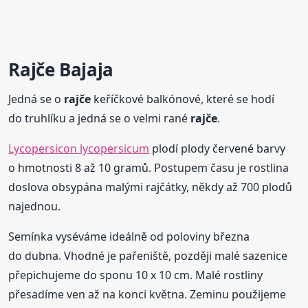
Rajče
Bajaja
Jedná se o
rajče
keříčkové balkónové, které se hodí
do truhlíku a jedná se o velmi rané
rajče
.
Lycopersicon lycopersicum
plodí plody červené barvy
o hmotnosti 8 až 10 gramů. Postupem času je rostlina
doslova obsypána malými rajčátky, někdy až 700 plodů
najednou.
Semínka vyséváme ideálně od poloviny března
do dubna. Vhodné je pařeniště, později malé sazenice
přepichujeme do sponu 10 x 10 cm. Malé rostliny
přesadíme ven až na konci května. Zeminu použijeme