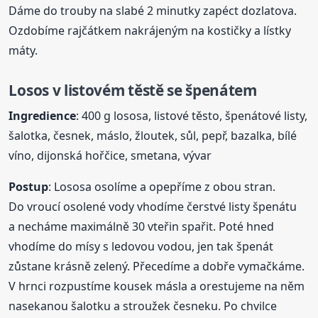
Dáme do trouby na slabé 2 minutky zapéct dozlatova.
Ozdobíme rajčátkem nakrájeným na kostičky a lístky
máty.
Losos v listovém těstě se špenátem
Ingredience
: 400 g lososa, listové těsto, špenátové listy,
šalotka, česnek, máslo, žloutek, sůl, pepř, bazalka, bílé
víno, dijonská hořčice, smetana, vývar
Postup
: Lososa osolíme a opepříme z obou stran.
Do vroucí osolené vody vhodíme čerstvé listy špenátu
a necháme maximálně 30 vteřin spařit. Poté hned
vhodíme do mísy s ledovou vodou, jen tak špenát
zůstane krásně zelený. Přecedíme a dobře vymačkáme.
V hrnci rozpustíme kousek másla a orestujeme na něm
nasekanou šalotku a stroužek česneku. Po chvilce