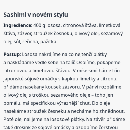
Sashimi v novém stylu
Ingredience
: 400 g lososa, citronová šťáva, limetková
šťáva, zázvor, stroužek česneku, olivový olej, sezamový
olej, sůl, řeřicha, pažitka
Postup
: Lososa nakrájíme na co nejtenčí plátky
a naskládáme vedle sebe na talíř. Osolíme, pokapeme
citronovou a limetovou šťávou. V míse smícháme lžíci
japonské sójové omáčky s kapkou limetky a citronu,
přidáme nasekaný kousek zázvoru. V pánvi rozpálíme
olivový olej s troškou sezamového oleje – toho jen
pomálu, má specifickou výraznější chuť. Do oleje
nasekáme stroužek česneku a necháme ho zhnědnout.
Poté olej nalijeme na lososové plátky. Na závěr přidáme
také dresink ze sójové omáčky a ozdobíme čerstvou