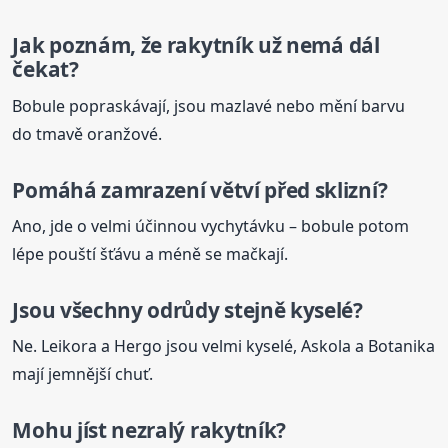
Jak poznám, že
rakytník
už nemá dál
čekat?
Bobule popraskávají, jsou mazlavé nebo mění barvu
do tmavě oranžové.
Pomáhá zamrazení větví před sklizní?
Ano, jde o velmi účinnou vychytávku – bobule potom
lépe pouští šťávu a méně se mačkají.
Jsou všechny odrůdy stejně kyselé?
Ne. Leikora a Hergo jsou velmi kyselé, Askola a Botanika
mají jemnější chuť.
Mohu jíst nezralý
rakytník
?