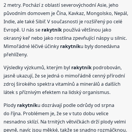
2 metry. Pochází z oblastí severovýchodní Asie, jeho
původním domovem je Čína, Kavkaz, Mongolsko, Nepál,
Indie, ale také Sibiř. V současnosti je rozšířený po celé
Evropě. U nás se
rakytník
používá většinou jako
okrasný keř nebo jako rostlina zpevňující náspy u silnic.
Mimořádné léčivé účinky
rakytník
u byly donedávna
přehlíženy.
Výsledky výzkumů, kterým byl
rakytník
podrobován,
jasně ukazují, že se jedná o mimořádně cenný přírodní
zdroj širokého spektra vitamínů a minerálů a dalších
látek s příznivým efektem na lidský organismus.
Plody
rakytník
u dozrávají podle odrůdy od srpna
do října. Problémem je, že se v tuto dobu velice
nesnadno sklízí. Na trnitých větvičkách drží plody velmi
pevně, navíc jsou měkké, takže se snadno rozmáčknou.