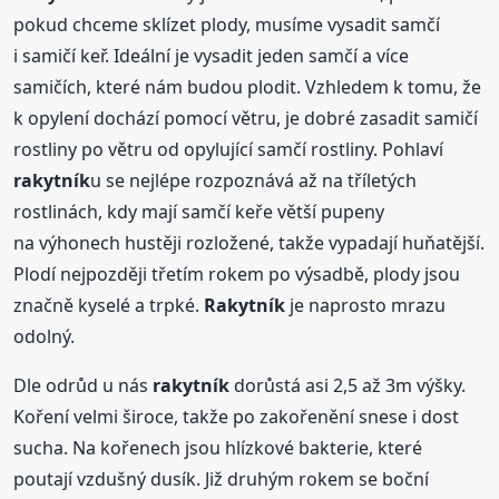
pokud chceme sklízet plody, musíme vysadit samčí
i samičí keř. Ideální je vysadit jeden samčí a více
samičích, které nám budou plodit. Vzhledem k tomu, že
k opylení dochází pomocí větru, je dobré zasadit samičí
rostliny po větru od opylující samčí rostliny. Pohlaví
rakytník
u se nejlépe rozpoznává až na tříletých
rostlinách, kdy mají samčí keře větší pupeny
na výhonech hustěji rozložené, takže vypadají huňatější.
Plodí nejpozději třetím rokem po výsadbě, plody jsou
značně kyselé a trpké.
Rakytník
je naprosto mrazu
odolný.
Dle odrůd u nás
rakytník
dorůstá asi 2,5 až 3m výšky.
Koření velmi široce, takže po zakořenění snese i dost
sucha. Na kořenech jsou hlízkové bakterie, které
poutají vzdušný dusík. Již druhým rokem se boční