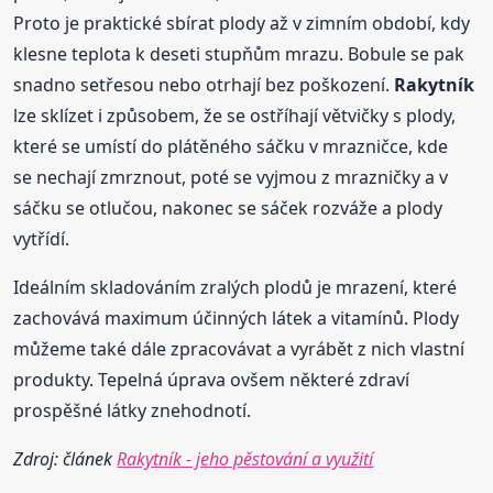
Proto je praktické sbírat plody až v zimním období, kdy
klesne teplota k deseti stupňům mrazu. Bobule se pak
snadno setřesou nebo otrhají bez poškození.
Rakytník
lze sklízet i způsobem, že se ostříhají větvičky s plody,
které se umístí do plátěného sáčku v mrazničce, kde
se nechají zmrznout, poté se vyjmou z mrazničky a v
sáčku se otlučou, nakonec se sáček rozváže a plody
vytřídí.
Ideálním skladováním zralých plodů je mrazení, které
zachovává maximum účinných látek a vitamínů. Plody
můžeme také dále zpracovávat a vyrábět z nich vlastní
produkty. Tepelná úprava ovšem některé zdraví
prospěšné látky znehodnotí.
Zdroj: článek
Rakytník - jeho pěstování a využití