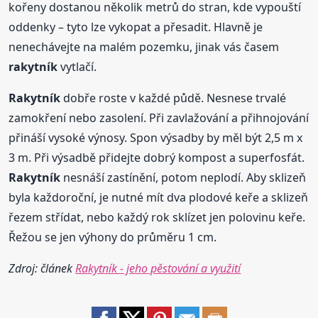
kořeny dostanou několik metrů do stran, kde vypouští
oddenky – tyto lze vykopat a přesadit. Hlavně je
nenechávejte na malém pozemku, jinak vás časem
rakytník
vytlačí.
Rakytník
dobře roste v každé půdě. Nesnese trvalé
zamokření nebo zasolení. Při zavlažování a přihnojování
přináší vysoké výnosy. Spon výsadby by měl být 2,5 m x
3 m. Při výsadbě přidejte dobrý kompost a superfosfát.
Rakytník
nesnáší zastínění, potom neplodí. Aby sklizeň
byla každoroční, je nutné mít dva plodové keře a sklizeň
řezem střídat, nebo každý rok sklízet jen polovinu keře.
Řežou se jen výhony do průměru 1 cm.
Zdroj: článek
Rakytník - jeho pěstování a využití