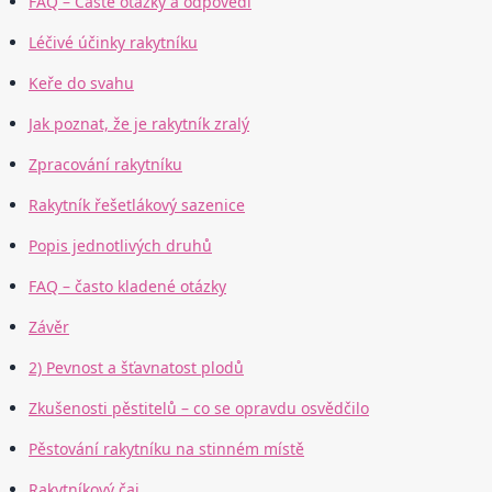
FAQ – Časté otázky a odpovědi
Léčivé účinky rakytníku
Keře do svahu
Jak poznat, že je rakytník zralý
Zpracování rakytníku
Rakytník řešetlákový sazenice
Popis jednotlivých druhů
FAQ – často kladené otázky
Závěr
2) Pevnost a šťavnatost plodů
Zkušenosti pěstitelů – co se opravdu osvědčilo
Pěstování rakytníku na stinném místě
Rakytníkový čaj