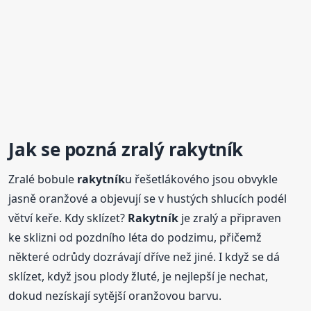
Jak se pozná zralý
rakytník
Zralé bobule
rakytník
u řešetlákového jsou obvykle
jasně oranžové a objevují se v hustých shlucích podél
větví keře. Kdy sklízet?
Rakytník
je zralý a připraven
ke sklizni od pozdního léta do podzimu, přičemž
některé odrůdy dozrávají dříve než jiné. I když se dá
sklízet, když jsou plody žluté, je nejlepší je nechat,
dokud nezískají sytější oranžovou barvu.