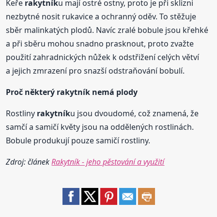
Keře
rakytník
u mají ostré ostny, proto je při sklizni
nezbytné nosit rukavice a ochranný oděv. To stěžuje
sběr malinkatých plodů. Navíc zralé bobule jsou křehké
a při sběru mohou snadno prasknout, proto zvažte
použití zahradnických nůžek k odstřižení celých větví
a jejich zmrazení pro snazší odstraňování bobulí.
Proč některý
rakytník
nemá plody
Rostliny
rakytník
u jsou dvoudomé, což znamená, že
samčí a samičí květy jsou na oddělených rostlinách.
Bobule produkují pouze samičí rostliny.
Zdroj: článek
Rakytník - jeho pěstování a využití