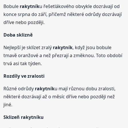
Bobule
rakytník
u řešetlákového obvykle dozrávají od
konce srpna do září, přičemž některé odrůdy dozrávají
dříve nebo později.
Doba sklizně
Nejlepší je sklízet zralý
rakytník
, když jsou bobule
tmavě oranžové a než přezrají a změknou. Toto období
trvá asi tak týden.
Rozdíly ve zralosti
Různé odrůdy
rakytník
u mají různou dobu zralosti,
některé dozrávají až o měsíc dříve nebo později než
jiné.
Sklizeň
rakytník
u