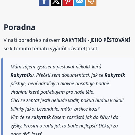
Poradna
V naší poradně s názvem
RAKYTNÍK - JEHO PĚSTOVÁNÍ
se k tomuto tématu vyjádřil uživatel Josef.
Mám zájem vysázet a pestovat několik keřů
Rakytník
u. Přečetl sem dokumentaci, jak se
Rakytník
pěstuje, není náročný a hlavně obsahuje hodně
vitanínu které potřebujem pro naše tělo.
Chci se zeptat jestli nebude vadit, pokud budou v okoli
bilinky jako: Levandule, máta, bršlice kozí?
Vím že se
rakytník
časem rozrůstá jak do šířky i do
výšky. Prosim o radu jak to bude nejlepší? Děkuji za
odpověď. Josef