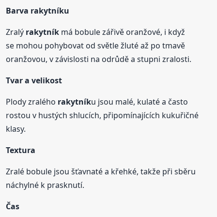
Barva
rakytník
u
Zralý
rakytník
má bobule zářivě oranžové, i když
se mohou pohybovat od světle žluté až po tmavě
oranžovou, v závislosti na odrůdě a stupni zralosti.
Tvar a velikost
Plody zralého
rakytník
u jsou malé, kulaté a často
rostou v hustých shlucích, připomínajících kukuřičné
klasy.
Textura
Zralé bobule jsou šťavnaté a křehké, takže při sběru
náchylné k prasknutí.
Čas