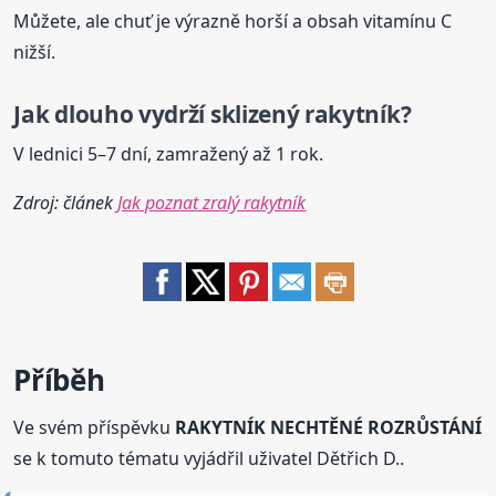
Můžete, ale chuť je výrazně horší a obsah vitamínu C
nižší.
Jak dlouho vydrží sklizený
rakytník
?
V lednici 5–7 dní, zamražený až 1 rok.
Zdroj: článek
Jak poznat zralý rakytník
Příběh
Ve svém příspěvku
RAKYTNÍK NECHTĚNÉ ROZRŮSTÁNÍ
se k tomuto tématu vyjádřil uživatel Dětřich D..