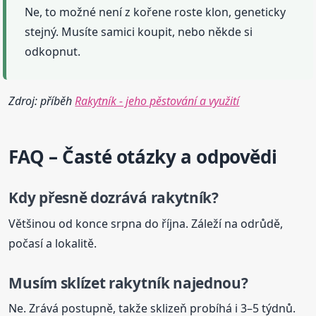
Ne, to možné není z kořene roste klon, geneticky
stejný. Musíte samici koupit, nebo někde si
odkopnut.
Zdroj: příběh
Rakytník - jeho pěstování a využití
FAQ – Časté otázky a odpovědi
Kdy přesně dozrává
rakytník
?
Většinou od konce srpna do října. Záleží na odrůdě,
počasí a lokalitě.
Musím sklízet
rakytník
najednou?
Ne. Zrává postupně, takže sklizeň probíhá i 3–5 týdnů.