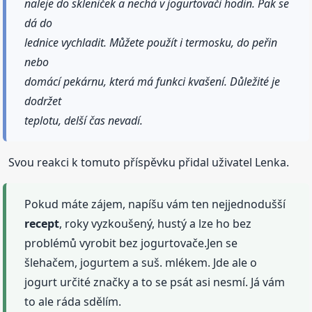
naleje do skleniček a nechá v jogurtovači hodin. Pak se
dá do
lednice vychladit. Můžete použít i termosku, do peřin
nebo
domácí pekárnu, která má funkci kvašení. Důležité je
dodržet
teplotu, delší čas nevadí.
Svou reakci k tomuto příspěvku přidal uživatel Lenka.
Pokud máte zájem, napíšu vám ten nejjednodušší
recept
, roky vyzkoušený, hustý a lze ho bez
problémů vyrobit bez jogurtovače.Jen se
šlehačem, jogurtem a suš. mlékem. Jde ale o
jogurt určité značky a to se psát asi nesmí. Já vám
to ale ráda sdělím.