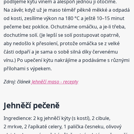
podlijeme kýtu vínem a alespoň jednou ji otočíme.
Na závěr, když už je maso téměř pěkně měkké a odpadá
od kosti, zesílíme výkon na 180 °C a ještě 10–15 minut
pečeme bez poklice. Ochutnáme omáčku, a je-li třeba,
dochutíme solí. (Je lepší se solí postupovat opatrně,
aby nedošlo k přesolení, protože omáčka se z velké
části odpaří a je sama o sobě silná díky červenému
vínu.) Po upečení kýtu nakrájíme a podáváme s různými
přílohami s výpekem.
Zdroj: článek
Jehněčí maso - recepty
Jehněčí pečeně
Ingredience: 2 kg jehněčí kýty (s kostí), 2 cibule,
2 mrkve, 2 řapíkaté celery, 1 palička česneku, olivový