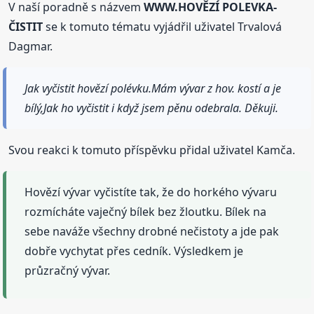
V naší poradně s názvem
WWW.HOVĚZÍ POLEVKA-
ČISTIT
se k tomuto tématu vyjádřil uživatel Trvalová
Dagmar.
Jak vyčistit hovězí polévku.Mám vývar z hov. kostí a je
bílý,Jak ho vyčistit i když jsem pěnu odebrala. Děkuji.
Svou reakci k tomuto příspěvku přidal uživatel Kamča.
Hovězí vývar vyčistíte tak, že do horkého vývaru
rozmícháte vaječný bílek bez žloutku. Bílek na
sebe naváže všechny drobné nečistoty a jde pak
dobře vychytat přes cedník. Výsledkem je
průzračný vývar.