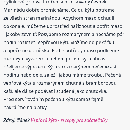
bylinkové grilovací koření a prolisovaný česnek.
Marinádu dobře promícháme. Celou kýtu potřeme
ze všech stran marinádou. Abychom maso ochutili
dokonale, můžeme uprostřed naříznout a potřít maso
i jakoby zevnitř. Posypeme rozmarýnem a necháme pár
hodin rozležet. Vepřovou kýtu vložíme do pekáčku
a upečeme doměkka. Podle potřeby maso podlijeme
masovým vývarem a během pečení kýtu občas
přelijeme výpekem. Kýtu s rozmarýnem pečeme asi
hodinu nebo déle, záleží, jakou máme troubu. Pečená
vepřová kýta s rozmarýnem chutná s bramborovou
kaší, ale dá se podávat i studená jako chuťovka.
Před servírováním pečenou kýtu samozřejmě
nakrájíme na plátky.
Zdroj: článek
Vepřová kýta - recepty pro začátečníky