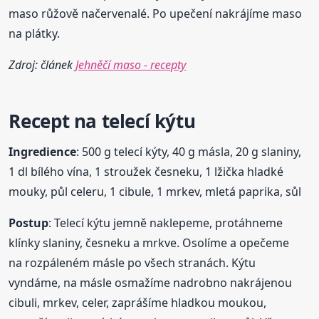
maso růžově načervenalé. Po upečení nakrájíme maso
na plátky.
Zdroj: článek
Jehněčí maso - recepty
Recept
na telecí kýtu
Ingredience
: 500 g telecí kýty, 40 g másla, 20 g slaniny,
1 dl bílého vína, 1 stroužek česneku, 1 lžička hladké
mouky, půl celeru, 1 cibule, 1 mrkev, mletá paprika, sůl
Postup
: Telecí kýtu jemně naklepeme, protáhneme
klínky slaniny, česneku a mrkve. Osolíme a opečeme
na rozpáleném másle po všech stranách. Kýtu
vyndáme, na másle osmažíme nadrobno nakrájenou
cibuli, mrkev, celer, zaprášíme hladkou moukou,