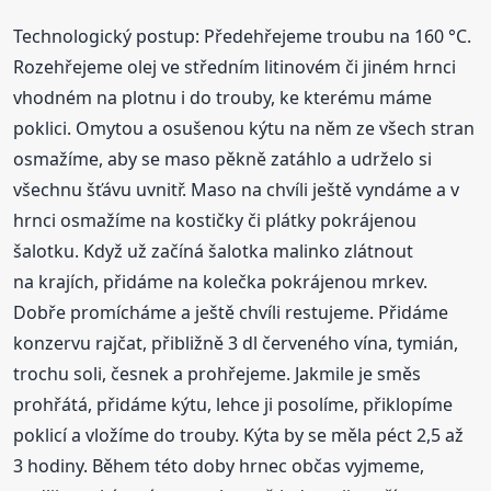
Technologický postup: Předehřejeme troubu na 160 °C.
Rozehřejeme olej ve středním litinovém či jiném hrnci
vhodném na plotnu i do trouby, ke kterému máme
poklici. Omytou a osušenou kýtu na něm ze všech stran
osmažíme, aby se maso pěkně zatáhlo a udrželo si
všechnu šťávu uvnitř. Maso na chvíli ještě vyndáme a v
hrnci osmažíme na kostičky či plátky pokrájenou
šalotku. Když už začíná šalotka malinko zlátnout
na krajích, přidáme na kolečka pokrájenou mrkev.
Dobře promícháme a ještě chvíli restujeme. Přidáme
konzervu rajčat, přibližně 3 dl červeného vína, tymián,
trochu soli, česnek a prohřejeme. Jakmile je směs
prohřátá, přidáme kýtu, lehce ji posolíme, přiklopíme
poklicí a vložíme do trouby. Kýta by se měla péct 2,5 až
3 hodiny. Během této doby hrnec občas vyjmeme,