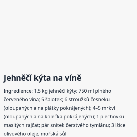
Jehněčí kýta na víně
Ingredience: 1,5 kg jehněčí kýty; 750 ml plného
červeného vína; 5 šalotek; 6 stroužků česneku
(oloupaných a na plátky pokrájených); 4–5 mrkví
(oloupaných a na kolečka pokrájených); 1 plechovku
masitých rajčat; pár snítek čerstvého tymiánu; 3 lžíce
olivového oleje; mořská sůl