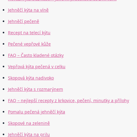
Jehněčí kýta na víně
Jehněčí pečeně
Recept na telecí kýtu
Pečené vepřové kůže
FAQ – Často kladené otázky
Vepřová kýta pečená v celku
Skopová kýta nadivoko
Jehněčí kýta s rozmarýnem
FAQ – nejlepší recepty z krkovice, pečení, minutky a přílohy
Pomalu pečená jehněčí kýta
Skopové na zelenině
Jehněčí kýta na grilu