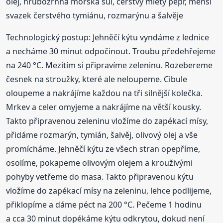
olej, hrubozrnná mořská sůl, čerstvý mletý pepř, menší
svazek čerstvého tymiánu, rozmarýnu a šalvěje
Technologický postup: Jehněčí kýtu vyndáme z lednice
a necháme 30 minut odpočinout. Troubu předehřejeme
na 240 °C. Mezitím si připravíme zeleninu. Rozebereme
česnek na stroužky, které ale neloupeme. Cibule
oloupeme a nakrájíme každou na tři silnější kolečka.
Mrkev a celer omyjeme a nakrájíme na větší kousky.
Takto připravenou zeleninu vložíme do zapékací mísy,
přidáme rozmarýn, tymián, šalvěj, olivový olej a vše
promícháme. Jehněčí kýtu ze všech stran opepříme,
osolíme, pokapeme olivovým olejem a krouživými
pohyby vetřeme do masa. Takto připravenou kýtu
vložíme do zapékací mísy na zeleninu, lehce podlijeme,
přiklopíme a dáme péct na 200 °C. Pečeme 1 hodinu
a cca 30 minut dopékáme kýtu odkrytou, dokud není