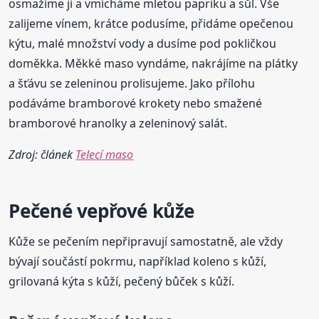
osmažíme ji a vmícháme mletou papriku a sůl. Vše
zalijeme vínem, krátce podusíme, přidáme opečenou
kýtu, malé množství vody a dusíme pod pokličkou
doměkka. Měkké maso vyndáme, nakrájíme na plátky
a šťávu se zeleninou prolisujeme. Jako přílohu
podáváme bramborové krokety nebo smažené
bramborové hranolky a zeleninový salát.
Zdroj: článek
Telecí maso
Pečené vepřové kůže
Kůže se pečením nepřipravují samostatně, ale vždy
bývají součástí pokrmu, například koleno s kůží,
grilovaná kýta s kůží, pečený bůček s kůží.