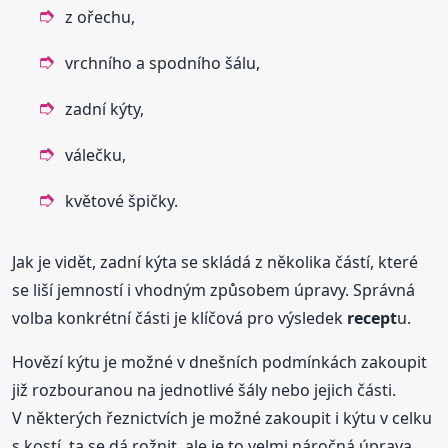
z ořechu,
vrchního a spodního šálu,
zadní kýty,
válečku,
květové špičky.
Jak je vidět, zadní kýta se skládá z několika částí, které
se liší jemností i vhodným způsobem úpravy. Správná
volba konkrétní části je klíčová pro výsledek
recept
u.
Hovězí kýtu je možné v dnešních podmínkách zakoupit
již rozbouranou na jednotlivé šály nebo jejich části.
V některých řeznictvích je možné zakoupit i kýtu v celku
s kostí, ta se dá rožnit, ale je to velmi náročná úprava.