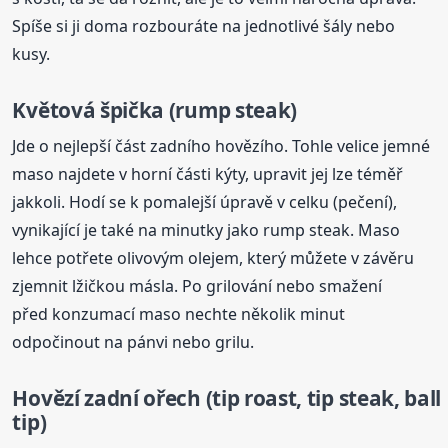
Spíše si ji doma rozbouráte na jednotlivé šály nebo
kusy.
Květová špička (rump steak)
Jde o nejlepší část zadního hovězího. Tohle velice jemné
maso najdete v horní části kýty, upravit jej lze téměř
jakkoli. Hodí se k pomalejší úpravě v celku (pečení),
vynikající je také na minutky jako rump steak. Maso
lehce potřete olivovým olejem, který můžete v závěru
zjemnit lžičkou másla. Po grilování nebo smažení
před konzumací maso nechte několik minut
odpočinout na pánvi nebo grilu.
Hovězí zadní ořech (tip roast, tip steak, ball
tip)