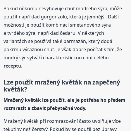
Pokud někomu nevyhovuje chuť modrého sýra, může
použít například gorgonzolu, která je jemnější. Další
možností je použít kombinaci smetanového sýra
a tvrdého sýra, například čedaru. V některých
variantách se používá také parmazán, který dodá
pokrmu výraznou chuť. Je však dobré počítat s tím, že
modrý sýr vytváří charakteristickou chuť celého
recept
u.
Lze použít mražený květák na zapečený
květák?
Mražený květák lze použít, ale je potřeba ho předem
rozmrazit a zbavit přebytečné vody.
Mražený květák při rozmrazování často uvolňuje více
tekutiny než čerstvý. Pokud by se použil bez úpravy,