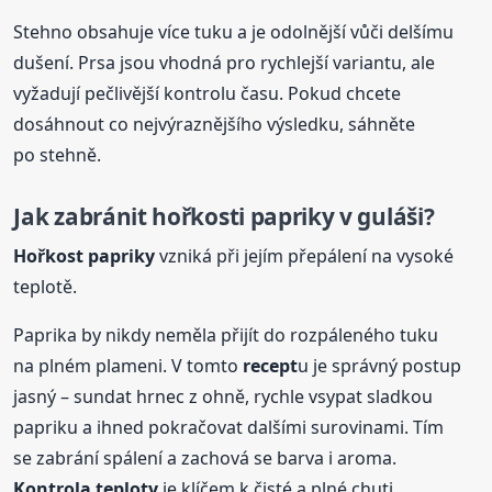
Stehno obsahuje více tuku a je odolnější vůči delšímu
dušení. Prsa jsou vhodná pro rychlejší variantu, ale
vyžadují pečlivější kontrolu času. Pokud chcete
dosáhnout co nejvýraznějšího výsledku, sáhněte
po stehně.
Jak zabránit hořkosti papriky v guláši?
Hořkost papriky
vzniká při jejím přepálení na vysoké
teplotě.
Paprika by nikdy neměla přijít do rozpáleného tuku
na plném plameni. V tomto
recept
u je správný postup
jasný – sundat hrnec z ohně, rychle vsypat sladkou
papriku a ihned pokračovat dalšími surovinami. Tím
se zabrání spálení a zachová se barva i aroma.
Kontrola teploty
je klíčem k čisté a plné chuti.