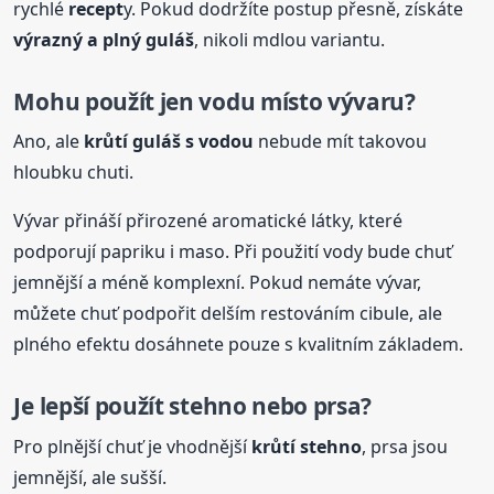
rychlé
recept
y. Pokud dodržíte postup přesně, získáte
výrazný a plný guláš
, nikoli mdlou variantu.
Mohu použít jen vodu místo vývaru?
Ano, ale
krůtí guláš s vodou
nebude mít takovou
hloubku chuti.
Vývar přináší přirozené aromatické látky, které
podporují papriku i maso. Při použití vody bude chuť
jemnější a méně komplexní. Pokud nemáte vývar,
můžete chuť podpořit delším restováním cibule, ale
plného efektu dosáhnete pouze s kvalitním základem.
Je lepší použít stehno nebo prsa?
Pro plnější chuť je vhodnější
krůtí stehno
, prsa jsou
jemnější, ale sušší.