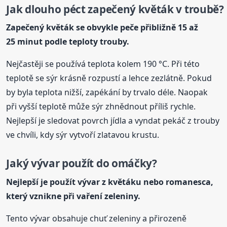
Jak dlouho péct zapečený květák v troubě?
Zapečený květák se obvykle peče přibližně 15 až
25 minut podle teploty trouby.
Nejčastěji se používá teplota kolem 190 °C. Při této
teplotě se sýr krásně rozpustí a lehce zezlátně. Pokud
by byla teplota nižší, zapékání by trvalo déle. Naopak
při vyšší teplotě může sýr zhnědnout příliš rychle.
Nejlepší je sledovat povrch jídla a vyndat pekáč z trouby
ve chvíli, kdy sýr vytvoří zlatavou krustu.
Jaký vývar použít do omáčky?
Nejlepší je použít vývar z květáku nebo romanesca,
který vznikne při vaření zeleniny.
Tento vývar obsahuje chuť zeleniny a přirozeně