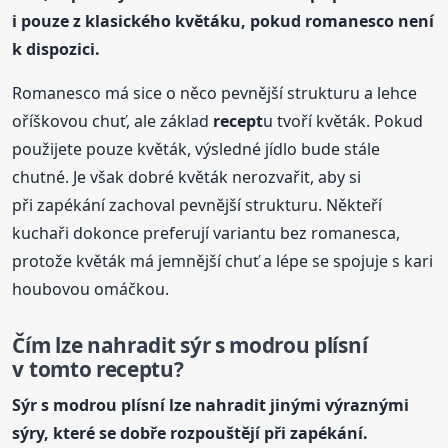
i pouze z klasického květáku, pokud romanesco není
k dispozici.
Romanesco má sice o něco pevnější strukturu a lehce
oříškovou chuť, ale základ
recept
u tvoří květák. Pokud
použijete pouze květák, výsledné jídlo bude stále
chutné. Je však dobré květák nerozvařit, aby si
při zapékání zachoval pevnější strukturu. Někteří
kuchaři dokonce preferují variantu bez romanesca,
protože květák má jemnější chuť a lépe se spojuje s kari
houbovou omáčkou.
Čím lze nahradit sýr s modrou plísní
v tomto
recept
u?
Sýr s modrou plísní lze nahradit jinými výraznými
sýry, které se dobře rozpouštějí při zapékání.