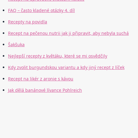
FAQ – často kladené otázky 4. díl
Recepty na povidla
Recept na pečenou nutrii jak ji připravit, aby nebyla suchá
Šakšuka
Nejlepší recepty z květáku, které se mi osvědčily
Kdy zvolit burgundskou variantu a kdy jiný recept z líček
Recept na likér z aronie s kávou
Jak dělá banánové lívance Pohlreich