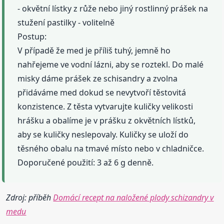
- okvětní lístky z růže nebo jiný rostlinný prášek na
stužení pastilky - volitelně
Postup:
V případě že med je příliš tuhý, jemně ho
nahřejeme ve vodní lázni, aby se roztekl. Do malé
misky dáme prášek ze schisandry a zvolna
přidáváme med dokud se nevytvoří těstovitá
konzistence. Z těsta vytvarujte kuličky velikosti
hrášku a obalíme je v prášku z okvětních lístků,
aby se kuličky neslepovaly. Kuličky se uloží do
těsného obalu na tmavé místo nebo v chladničce.
Doporučené použití: 3 až 6 g denně.
Zdroj: příběh
Domácí recept na naložené plody schizandry v
medu