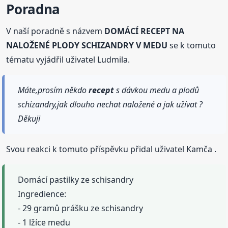
Poradna
V naší poradně s názvem
DOMÁCÍ RECEPT NA
NALOŽENÉ PLODY SCHIZANDRY V MEDU
se k tomuto
tématu vyjádřil uživatel Ludmila.
Máte,prosím někdo
recept
s dávkou medu a plodů
schizandry,jak dlouho nechat naložené a jak užívat ?
Děkuji
Svou reakci k tomuto příspěvku přidal uživatel Kamča .
Domácí pastilky ze schisandry
Ingredience:
- 29 gramů prášku ze schisandry
- 1 lžíce medu