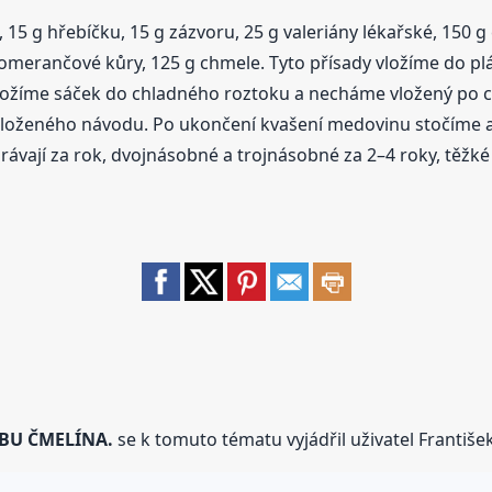
15 g hřebíčku, 15 g zázvoru, 25 g valeriány lékařské, 150 g č
 pomerančové kůry, 125 g chmele. Tyto přísady vložíme do p
 vložíme sáček do chladného roztoku a necháme vložený po 
iloženého návodu. Po ukončení kvašení medovinu stočíme a 
ávají za rok, dvojnásobné a trojnásobné za 2–4 roky, těžké a
BU ČMELÍNA.
se k tomuto tématu vyjádřil uživatel Františe