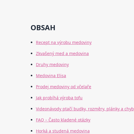
OBSAH
Recept na výrobu medoviny
Zkvašený med a medovina
Druhy medoviny
Medovina Elisa
Prodej medoviny od včelaře
Jak probíhá výroba tofu
Videonávody ptačí budky, rozměry, plánky a chyb
FAQ – Často kladené otázky
Horká a studená medovina