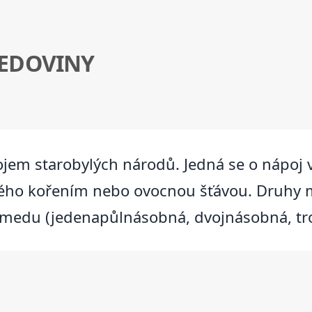
EDOVINY
jem starobylých národů. Jedná se o nápoj
ho kořením nebo ovocnou šťávou. Druhy me
r medu (jedenapůlnásobná, dvojnásobná, tr