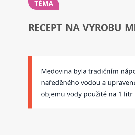
TÉMA
RECEPT NA VYROBU M
Medovina byla tradičním nápo
naředěného vodou a upravené
objemu vody použité na 1 lit