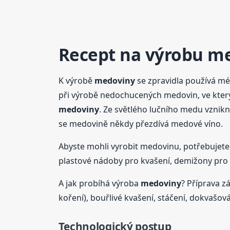
Recept
na výrobu
me
K výrobě
medoviny
se zpravidla používá mé
při výrobě nedochucených medovin, ve kterýc
medoviny
. Ze světlého lučního medu vznik
se medovině někdy přezdívá medové víno.
Abyste mohli vyrobit medovinu, potřebujete ty
plastové nádoby pro kvašení, demižony pro d
A jak probíhá výroba
medoviny
? Příprava 
koření), bouřlivé kvašení, stáčení, dokvašován
Technologický postup