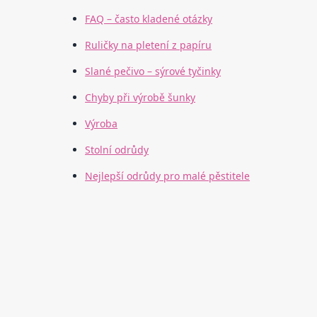
FAQ – často kladené otázky
Ruličky na pletení z papíru
Slané pečivo – sýrové tyčinky
Chyby při výrobě šunky
Výroba
Stolní odrůdy
Nejlepší odrůdy pro malé pěstitele