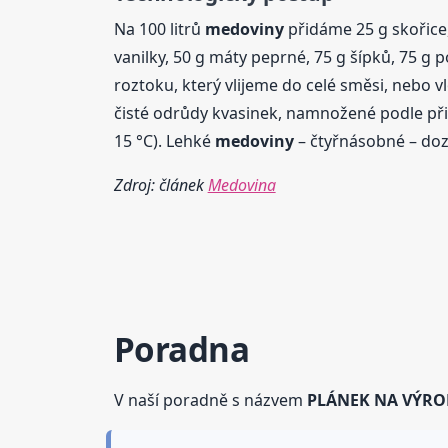
Na 100 litrů
medoviny
přidáme 25 g skořice, 
vanilky, 50 g máty peprné, 75 g šípků, 75 g
roztoku, který vlijeme do celé směsi, nebo
čisté odrůdy kvasinek, namnožené podle př
15 °C). Lehké
medoviny
– čtyřnásobné – dozr
Zdroj: článek
Medovina
Poradna
V naší poradně s názvem
PLÁNEK NA VÝRO