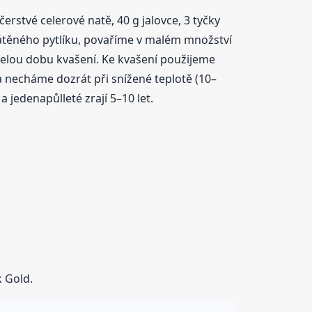
erstvé celerové natě, 40 g jalovce, 3 tyčky
látěného pytlíku, povaříme v malém množství
celou dobu kvašení. Ke kvašení použijeme
necháme dozrát při snížené teplotě (10–
 jedenapůlleté zrají 5–10 let.
k Gold.