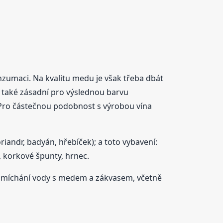
zumaci. Na kvalitu medu je však třeba dbát
e také zásadní pro výslednou barvu
 Pro částečnou podobnost s výrobou vína
riandr, badyán, hřebíček); a toto vybavení:
, korkové špunty, hrnec.
(smíchání vody s medem a zákvasem, včetně