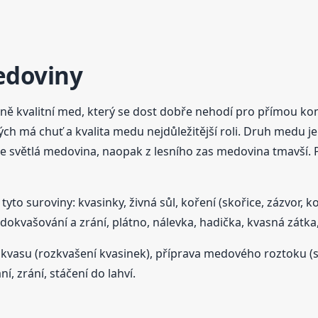
doviny
ně kvalitní med, který se dost dobře nehodí pro přímou kon
h má chuť a kvalita medu nejdůležitější roli. Druh medu j
ne světlá medovina, naopak z lesního zas medovina tmavší.
to suroviny: kvasinky, živná sůl, koření (skořice, zázvor, ko
okvašování a zrání, plátno, nálevka, hadička, kvasná zátka
zákvasu (rozkvašení kvasinek), příprava medového roztoku 
í, zrání, stáčení do lahví.