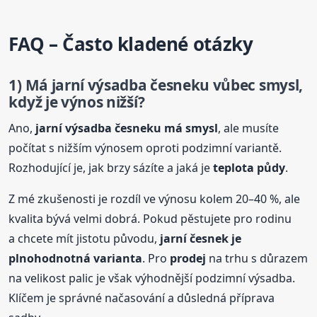
FAQ – Často kladené otázky
1) Má jarní výsadba česneku vůbec smysl,
když je výnos nižší?
Ano,
jarní výsadba česneku má smysl
, ale musíte
počítat s nižším výnosem oproti podzimní variantě.
Rozhodující je, jak brzy sázíte a jaká je
teplota půdy
.
Z mé zkušenosti je rozdíl ve výnosu kolem 20–40 %, ale
kvalita bývá velmi dobrá. Pokud pěstujete pro rodinu
a chcete mít jistotu původu,
jarní česnek je
plnohodnotná varianta
. Pro
prodej
na trhu s důrazem
na velikost palic je však výhodnější podzimní výsadba.
Klíčem je správné načasování a důsledná příprava