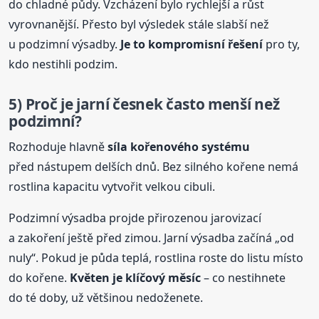
do chladné půdy. Vzcházení bylo rychlejší a růst
vyrovnanější. Přesto byl výsledek stále slabší než
u podzimní výsadby.
Je to kompromisní řešení
pro ty,
kdo nestihli podzim.
5) Proč je jarní česnek často menší než
podzimní?
Rozhoduje hlavně
síla kořenového systému
před nástupem delších dnů. Bez silného kořene nemá
rostlina kapacitu vytvořit velkou cibuli.
Podzimní výsadba projde přirozenou jarovizací
a zakoření ještě před zimou. Jarní výsadba začíná „od
nuly“. Pokud je půda teplá, rostlina roste do listu místo
do kořene.
Květen je klíčový měsíc
– co nestihnete
do té doby, už většinou nedoženete.