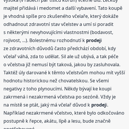
vysoká (v řádech pár tisíců korun) včetně úlu. Leckdy
majitel přidává i medomet a další vybavení. Tato koupě
je vhodná spíše pro zkušeného včelaře, který dokáže
odhadnout zdravotní stav včelstev a umí si poradit
s některými nevyhovujícími vlastnostmi (bodavost,
rojivost, ...). Bolestnému rozhodnutí k
prodej
i
ze zdravotních důvodů často předchází období, kdy
včelař váhá, zda to udělat. Sil ale už ubývá, a tak péče
o včelstva již nemusí být taková, jakou by zasluhovala.
Taktéž úly darované k těmto včelstvům mohou mít vyšší
hodnotu historickou než chovatelskou. Se všemi
negativy z toho plynoucími. Někdy bývají ke koupi
zakrmená i nezakrmená včelstva po sezóně. Vždy je
na místě se ptát, jaký má včelař důvod k
prodej
i.
Například nezakrmené včelstvo, které bylo odkočováno
postupně k řepce, akátu, lípě a lesu, bude značně