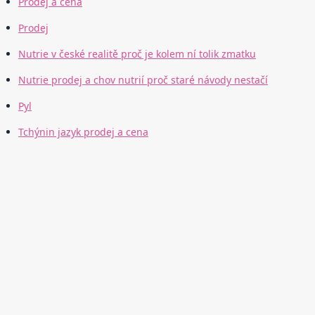
Prodej a cena
Prodej
Nutrie v české realitě proč je kolem ní tolik zmatku
Nutrie prodej a chov nutrií proč staré návody nestačí
Pyl
Tchýnin jazyk prodej a cena