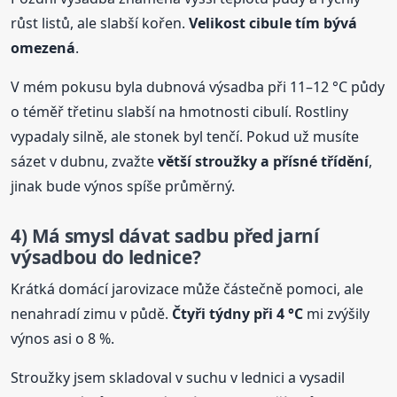
růst listů, ale slabší kořen.
Velikost cibule tím bývá
omezená
.
V mém pokusu byla dubnová výsadba při 11–12 °C půdy
o téměř třetinu slabší na hmotnosti cibulí. Rostliny
vypadaly silně, ale stonek byl tenčí. Pokud už musíte
sázet v dubnu, zvažte
větší stroužky a přísné třídění
,
jinak bude výnos spíše průměrný.
4) Má smysl dávat sadbu před jarní
výsadbou do lednice?
Krátká domácí jarovizace může částečně pomoci, ale
nenahradí zimu v půdě.
Čtyři týdny při 4 °C
mi zvýšily
výnos asi o 8 %.
Stroužky jsem skladoval v suchu v lednici a vysadil