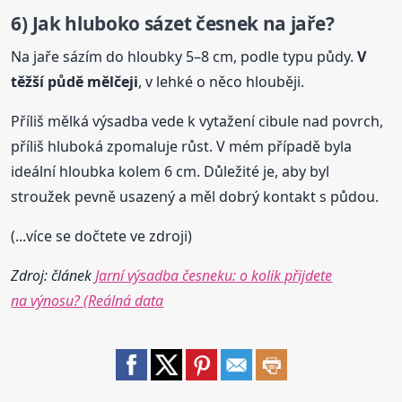
6) Jak hluboko sázet česnek na jaře?
Na jaře sázím do hloubky 5–8 cm, podle typu půdy.
V
těžší půdě mělčeji
, v lehké o něco hlouběji.
Příliš mělká výsadba vede k vytažení cibule nad povrch,
příliš hluboká zpomaluje růst. V mém případě byla
ideální hloubka kolem 6 cm. Důležité je, aby byl
stroužek pevně usazený a měl dobrý kontakt s půdou.
(...více se dočtete ve zdroji)
Zdroj: článek
Jarní výsadba česneku: o kolik přijdete
na výnosu? (Reálná data