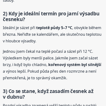
sadby.
2) Kdy je ideální termín pro jarní výsadbu
česneku?
Ideální je sázet při
teplotě půdy 5–7 °C
, obvykle během
března. Neřiďte se kalendářem, ale skutečnou teplotou
v hloubce výsadby.
Jednou jsem čekal na teplé počasí a sázel při 12 °C.
Výsledkem byly menší palice. Jakmile jsem začal sázet
brzy, i když bylo chladno,
kořenový systém byl silnější
a výnos lepší. Pokud půda přes den rozmrzne a není
přemokřená, je to správný okamžik.
3) Co se stane, když zasadím česnek až
v dubnu?
Pozdní výsadba znamená vyšší teplotu půdy a rychlý