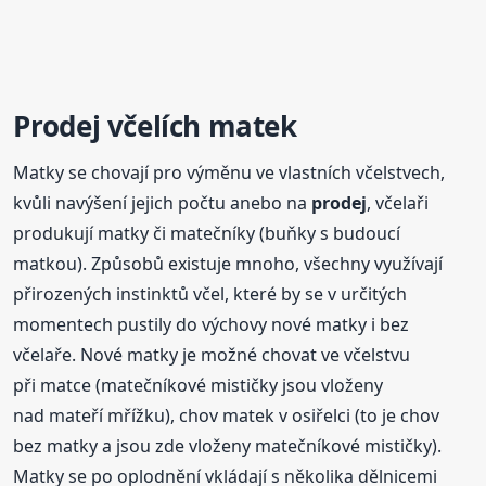
Prodej
včelích matek
Matky se chovají pro výměnu ve vlastních včelstvech,
kvůli navýšení jejich počtu anebo na
prodej
, včelaři
produkují matky či matečníky (buňky s budoucí
matkou). Způsobů existuje mnoho, všechny využívají
přirozených instinktů včel, které by se v určitých
momentech pustily do výchovy nové matky i bez
včelaře. Nové matky je možné chovat ve včelstvu
při matce (matečníkové mističky jsou vloženy
nad mateří mřížku), chov matek v osiřelci (to je chov
bez matky a jsou zde vloženy matečníkové mističky).
Matky se po oplodnění vkládají s několika dělnicemi