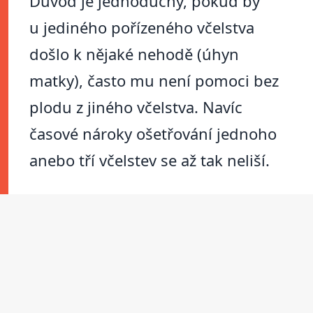
Důvod je jednoduchý, pokud by
u jediného pořízeného včelstva
došlo k nějaké nehodě (úhyn
matky), často mu není pomoci bez
plodu z jiného včelstva. Navíc
časové nároky ošetřování jednoho
anebo tří včelstev se až tak neliší.