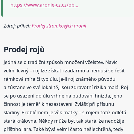
https://www.aronie-cz.cz/ob…
Zdroj: příběh
Prodej stromkových aronií
Prodej
rojů
Jedná se o tradiční způsob množení včelstev. Navíc
velmi levný – roj lze získat i zadarmo a nemusí se řešit
rámková míra či typ úlu. Je-li roj známého původu
a zůstane ve své lokalitě, jsou zdravotní rizika malá. Roj
se po usazení do úlu vrhne na budování hnízda, jeho
činnost je téměř k nezastavení. Zvlášť při přísunu
sladiny. Problémem je věk matky – s rojem totiž odlétá
stará královna. Někdy může být tak stará, že nedožije
příštího jara. Také bývá velmi často nešlechtěná, tedy