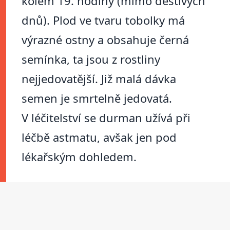
kolem 19. hodiny (mimo deštivých
dnů). Plod ve tvaru tobolky má
výrazné ostny a obsahuje černá
semínka, ta jsou z rostliny
nejjedovatější. Již malá dávka
semen je smrtelně jedovatá.
V léčitelství se durman užívá při
léčbě astmatu, avšak jen pod
lékařským dohledem.