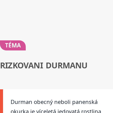
TÉMA
RIZKOVANI DURMANU
Durman obecný neboli panenská
okurka je víceletá jedovatá rostlina,