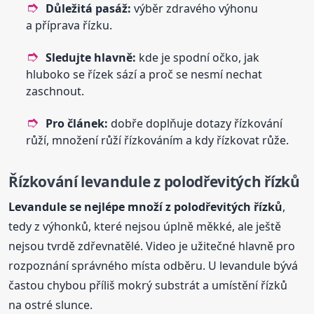
Důležitá pasáž:
výběr zdravého výhonu
a příprava řízku.
Sledujte hlavně:
kde je spodní očko, jak
hluboko se řízek sází a proč se nesmí nechat
zaschnout.
Pro článek:
dobře doplňuje dotazy řízkování
růží, množení růží řízkováním a kdy řízkovat růže.
Řízkování levandule z polodřevitých řízků
Levandule se nejlépe množí z polodřevitých řízků
,
tedy z výhonků, které nejsou úplně měkké, ale ještě
nejsou tvrdě zdřevnatělé. Video je užitečné hlavně pro
rozpoznání správného místa odběru. U levandule bývá
častou chybou příliš mokrý substrát a umístění řízků
na ostré slunce.