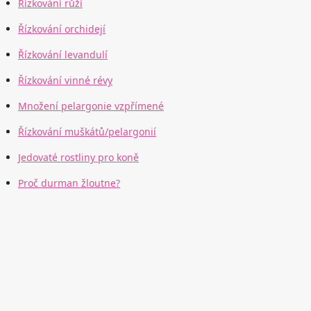
Řízkování růží
Řízkování orchidejí
Řízkování levandulí
Řízkování vinné révy
Množení pelargonie vzpřímené
Řízkování muškátů/pelargonií
Jedovaté rostliny pro koně
Proč durman žloutne?