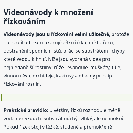
Videonávody k množení
řízkováním
Videonávody jsou u řízkování velmi užitečné
, protože
na rozdíl od textu ukazují délku řízku, místo řezu,
odstranění spodních listů, práci se substrátem i chyby,
které vedou k hnití. Níže jsou vybraná videa pro
nejhledanější rostliny: růže, levandule, muškáty, túje,
vinnou révu, orchideje, kaktusy a obecný princip
řízkování rostlin.
Praktické pravidlo:
u většiny řízků rozhoduje méně
voda než vzduch. Substrát má být vlhký, ale ne mokrý.
Pokud řízek stojí v těžké, studené a přemokřené