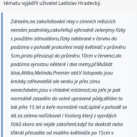
tématu vyjádřil uživatel Ladislav Hradecký.
Zdravím,na zakořeňování révy v zimních měsících
nemám podmínky,zakořeňuji výhradně zelenýmy řízky
s použitím stimulátoru,řízky odebrané v červnu do
podzima v pohodě prokoření malý květináč v průměru
5cm,proto přesazuji do průměru 10cm v červenci,do
podzima vyrostou některé i dva metry,př.Muškát
blue,Attika,Melinda,Premier atd.V listopadu jsou
kmínky zdřevnatělé ale venku je přes zimu
nenechávám,jsou v chladné místnosti,na jaře je pak
normálně zasadím do volné upravené půdy,dělám to
tak přes 15 let a keře normálně rodí,úplně v pohodě se
dá za zelena nařízkovat i Vostorg který z vyzrálých
řízků skoro ani nejde zakořenit,když ho dvakrát nebo
třikrát přesadíte od malého květináče po 15cm v