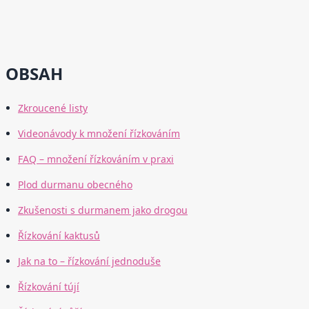
OBSAH
Zkroucené listy
Videonávody k množení řízkováním
FAQ – množení řízkováním v praxi
Plod durmanu obecného
Zkušenosti s durmanem jako drogou
Řízkování kaktusů
Jak na to – řízkování jednoduše
Řízkování tújí