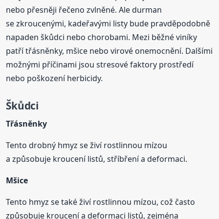
nebo přesněji řečeno zvlněné. Ale durman
se zkroucenými, kadeřavými listy bude pravděpodobně
napaden škůdci nebo chorobami. Mezi běžné viníky
patří třásněnky, mšice nebo virové onemocnění. Dalšími
možnými příčinami jsou stresové faktory prostředí
nebo poškození herbicidy.
Škůdci
Třásněnky
Tento drobný hmyz se živí rostlinnou mízou
a způsobuje kroucení listů, stříbření a deformaci.
Mšice
Tento hmyz se také živí rostlinnou mízou, což často
způsobuje kroucení a deformaci listů, zejména