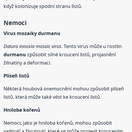
když kolonizuje spodní stranu listů.
Nemoci
Virus mozaiky
durmanu
Datura innoxia mosaic virus
. Tento virus může u rostlin
durmanu
způsobit silné kroucení listů, projasnění
žilnatiny a deformaci.
Plíseň listů
Některá houbová onemocnění mohou způsobit plíseň
listů, která může také vést ke kroucení listů.
Hniloba kořenů
Nemoci, jako je hniloba kořenů, mohou způsobit
vadnutí a žloutnutí, které se může projevit kroucením