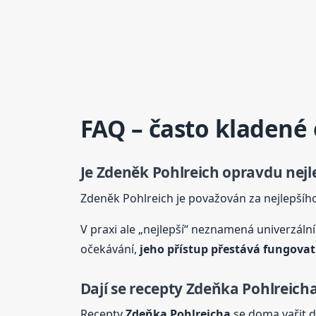
FAQ – často kladené
Je Zdeněk Pohlreich opravdu nejl
Zdeněk Pohlreich je považován za nejlepšíh
V praxi ale „nejlepší“ neznamená univerzální.
očekávání,
jeho přístup přestává fungova
Dají se recepty
Zdeňka
Pohlreich
Recepty
Zdeňka
Pohlreicha
se doma vařit da