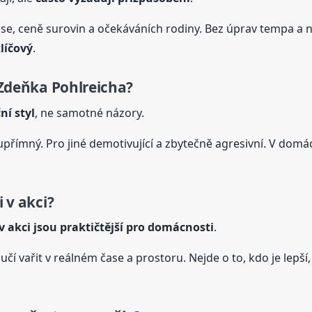
ase, ceně surovin a očekáváních rodiny. Bez úprav tempa a
líčový
.
Zdeňka
Pohlreicha
?
ní styl
, ne samotné názory.
a upřímný. Pro jiné demotivující a zbytečně agresivní. V dom
i v akci?
 v akci jsou praktičtější pro domácnosti
.
i učí vařit v reálném čase a prostoru. Nejde o to, kdo je lepší,