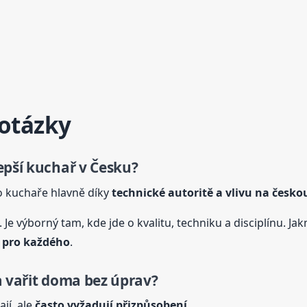
 otázky
epší kuchař v Česku?
o kuchaře hlavně díky
technické autoritě a vlivu na česk
 Je výborný tam, kde jde o kvalitu, techniku a disciplínu. Ja
t pro každého
.
a
vařit doma bez úprav?
jí, ale
často vyžadují přizpůsobení
.