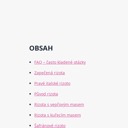
OBSAH
FAQ – často kladené otázky
Zapečená rizota
Pravé italské rizoto
Původ rizota
Rizota s vepřovým masem
Rizota s kuřecím masem
Šafránové rizoto