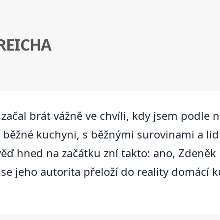
REICHA
ačal brát vážně ve chvíli, kdy jsem podle n
e v běžné kuchyni, s běžnými surovinami a li
ěď hned na začátku zní takto: ano, Zdeněk 
 se jeho autorita přeloží do reality domácí