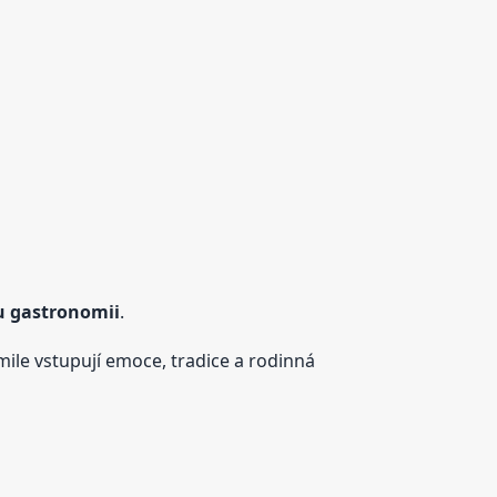
ou gastronomii
.
kmile vstupují emoce, tradice a rodinná