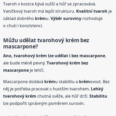
Tvaroh v kostce bývá sušší a hůř se zpracovává.
Vaničkový tvaroh má lepší strukturu.
Kvalitní tvaroh
je
základ dobrého
krém
u.
Výběr suroviny
rozhoduje
o chuti i konzistenci.
Můžu udělat tvarohový
krém
bez
mascarpone?
Ano, tvarohový
krém
lze udělat i bez mascarpone
,
ale bude méně pevný.
Tvarohový
krém
bez
mascarpone
je lehčí.
Mascarpone dodává
krém
u stabilitu a
krém
ovost. Bez
něj je potřeba pracovat s hustším tvarohem.
Lehký
tvarohový
krém
chutná svěže, ale hůř drží.
Stabilitu
lze podpořit správným poměrem surovin.