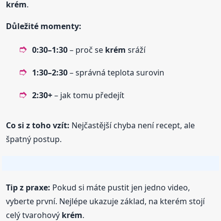
krém
.
Důležité momenty:
0:30–1:30
– proč se
krém
sráží
1:30–2:30
– správná teplota surovin
2:30+
– jak tomu předejít
Co si z toho vzít:
Nejčastější chyba není recept, ale
špatný postup.
Tip z praxe:
Pokud si máte pustit jen jedno video,
vyberte první. Nejlépe ukazuje základ, na kterém stojí
celý tvarohový
krém
.