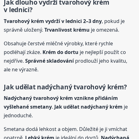
Jak dlouho vydrží tvarohový
krém
v lednici?
Tvarohový
krém
vydrží v lednici 2–3 dny
, pokud je
správně uložený.
Trvanlivost
krém
u
je omezená.
Obsahuje čerstvé mléčné výrobky, které rychle
podléhají zkáze.
Krém
do dortu
je nejlepší použít co
nejdříve.
Správné skladování
prodlouží jeho kvalitu,
ale ne výrazně.
Jak udělat nadýchaný tvarohový
krém
?
Nadýchaný tvarohový
krém
vznikne přidáním
vyšlehané smetany
.
Jak udělat nadýchaný
krém
je
jednoduché.
Smetana dodá lehkost a objem. Důležité je ji vmíchat
opatrně.
Lehký
krém
je ideální do dortů.
Nadýchaná