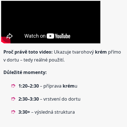
Proč právě toto video:
Ukazuje tvarohový
krém
přímo
v dortu – tedy reálné použití.
Důležité momenty:
1:20–2:30
– příprava
krém
u
2:30–3:30
– vrstvení do dortu
3:30+
– výsledná struktura