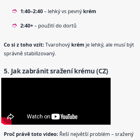
1:40–2:40
– lehký vs pevný
krém
2:40+
– použití do dortů
Co si z toho vzít:
Tvarohový
krém
je lehký, ale musí být
správně stabilizovaný.
5. Jak zabránit sražení
krém
u (CZ)
Proč právě toto video:
Řeší největší problém – sražený