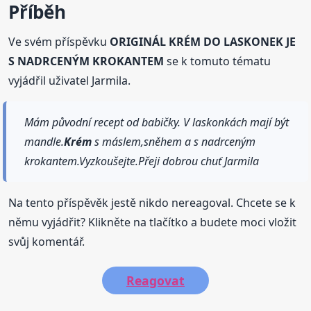
Příběh
Ve svém příspěvku
ORIGINÁL KRÉM DO LASKONEK JE
S NADRCENÝM KROKANTEM
se k tomuto tématu
vyjádřil uživatel Jarmila.
Mám původní recept od babičky. V laskonkách mají být
mandle.
Krém
s máslem,sněhem a s nadrceným
krokantem.Vyzkoušejte.Přeji dobrou chuť Jarmila
Na tento příspěvěk jestě nikdo nereagoval. Chcete se k
němu vyjádřit? Klikněte na tlačítko a budete moci vložit
svůj komentář.
Reagovat