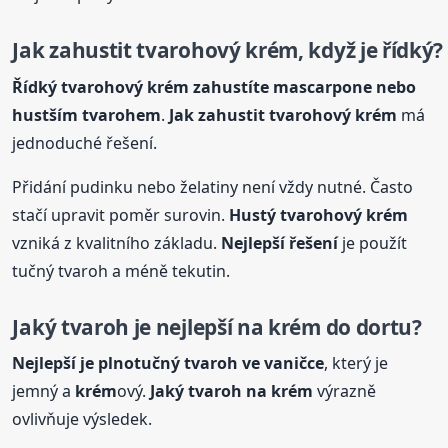
Jak zahustit tvarohový
krém
, když je řídký?
Řídký tvarohový
krém
zahustíte mascarpone nebo
hustším tvarohem
.
Jak zahustit tvarohový
krém
má
jednoduché řešení.
Přidání pudinku nebo želatiny není vždy nutné. Často
stačí upravit poměr surovin.
Hustý tvarohový
krém
vzniká z kvalitního základu.
Nejlepší řešení
je použít
tučný tvaroh a méně tekutin.
Jaký tvaroh je nejlepší na
krém
do dortu?
Nejlepší je plnotučný tvaroh ve vaničce
, který je
jemný a
krém
ový.
Jaký tvaroh na
krém
výrazně
ovlivňuje výsledek.