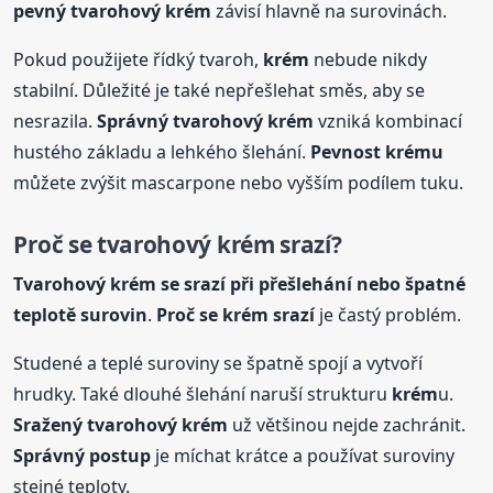
pevný tvarohový
krém
závisí hlavně na surovinách.
Pokud použijete řídký tvaroh,
krém
nebude nikdy
stabilní. Důležité je také nepřešlehat směs, aby se
nesrazila.
Správný tvarohový
krém
vzniká kombinací
hustého základu a lehkého šlehání.
Pevnost
krém
u
můžete zvýšit mascarpone nebo vyšším podílem tuku.
Proč se tvarohový
krém
srazí?
Tvarohový
krém
se srazí při přešlehání nebo špatné
teplotě surovin
.
Proč se
krém
srazí
je častý problém.
Studené a teplé suroviny se špatně spojí a vytvoří
hrudky. Také dlouhé šlehání naruší strukturu
krém
u.
Sražený tvarohový
krém
už většinou nejde zachránit.
Správný postup
je míchat krátce a používat suroviny
stejné teploty.