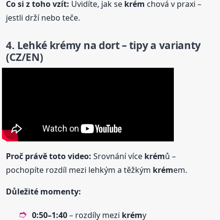
Co si z toho vzít:
Uvidíte, jak se
krém
chová v praxi –
jestli drží nebo teče.
4. Lehké
krém
y na dort – tipy a varianty
(CZ/EN)
Proč právě toto video:
Srovnání více
krém
ů –
pochopíte rozdíl mezi lehkým a těžkým
krém
em.
Důležité momenty:
0:50–1:40
– rozdíly mezi
krém
y