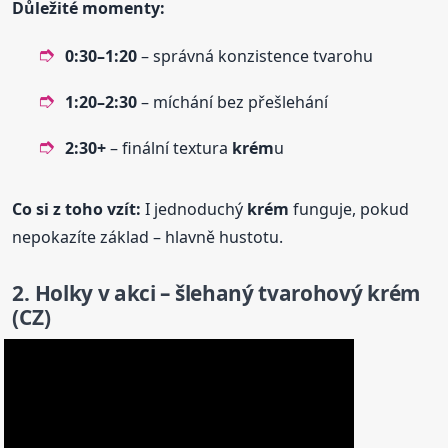
Důležité momenty:
0:30–1:20
– správná konzistence tvarohu
1:20–2:30
– míchání bez přešlehání
2:30+
– finální textura
krém
u
Co si z toho vzít:
I jednoduchý
krém
funguje, pokud
nepokazíte základ – hlavně hustotu.
2. Holky v akci – šlehaný tvarohový
krém
(CZ)