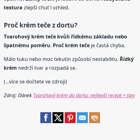
textura
zlepší chuť i vzhled.
Proč
krém
teče z dortu?
Tvarohový
krém
teče kvůli řídkému základu nebo
špatnému poměru
.
Proč
krém
teče
je častá chyba.
Málo tuku nebo moc tekutin způsobí nestabilitu.
Řídký
krém
nedrží tvar a rozpadá se.
(...více se dočtete ve zdroji)
Zdroj: článek
Tvarohový krém do dortu: nejlepší recept + tipy