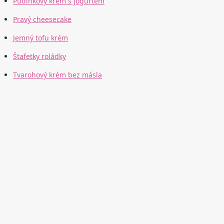
Pudinkový krém s jogurtem
Pravý cheesecake
Jemný tofu krém
Štafetky roládky
Tvarohový krém bez másla