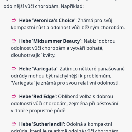
odolnější vůči chorobám. Například:
Hebe
'Veronica's Choice'
: Známá pro svůj
kompaktní růst a odolnost vůči běžným chorobám.
Hebe
'Midsummer Beauty'
: Nabízí dobrou
odolnost vůči chorobám a vytváří bohaté,
dlouhotrvající květy.
Hebe
'Variegata'
: Zatímco některé panašované
odrůdy mohou být náchylnější k problémům,
'Variegata' je známá pro svou relativní odolností.
Hebe
'Red Edge'
: Oblíbená volba s dobrou
odolností vůči chorobám, zejména při pěstování
v dobře propustné půdě.
Hebe
'Sutherlandii'
: Odolná a kompaktní
odrůda, která je relativně odolná vůči chorobám.