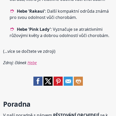
Hebe
'Rakaui'
: Další kompaktní odrůda známá
pro svou odolnost vůči chorobám.
Hebe
'Pink Lady'
: Vyznačuje se atraktivními
růžovými květy a dobrou odolností vůči chorobám.
(...více se dočtete ve zdroji)
Zdroj: článek
Hebe
Poradna
V naší poradně s názvem
PĚSTOVÁNÍ ORCHIDEJÍ
se k