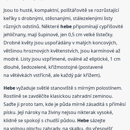
Jsou to husté, kompaktní, polštářovitě se rozrůstající
keříky s drobnými, stěsnanými, stálezelenými listy
různých odstínů. Některé
hebe
připomínají cypřišovité
jehličnany, mají šupinové, jen 0,5 cm velké lístečky.
Drobné květy jsou uspořádány v malých koncových,
většinou hroznových květenstvích, jsou karmínové až
modré. Listy jsou vzpřímené, oválné až eliptické, 1 cm
dlouhé, šedozelené, křižmostojné (postavené
na větévkách vstřícně, ale každý pár křížem).
Hebe
vyžaduje světlé stanoviště s mírným polostínem.
Rostlině se zavděčíte klasickou zahradní zeminou.
Saďte ji proto tam, kde je půda mírně zásaditá s příměsí
písku. Její nároky na živiny nejsou nikterak vysoké,
klidně se spokojí s chudší půdou.
Hebe
sázejte
na volnou plochu zahrady, na skalku, do vřesovišť