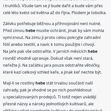
i truhlíků. Všude tam se jí bude dařit a bude vám přes
celé léto kvést od května až do října. Plodem je tobolka.
Zálivku potřebuje běžnou a přihnojování není nutné.
Před zimou
hebe
musíte ochránit, jinak by vám mohla
vymrznout. Na zimu ji proto celou pokryjte zahradní
fólií anebo textilií, a navíc k tomu použijte i chvojí.
Na jaře pak vše odstraňte. V jarních měsících
hebe
rovněž vhodně upravuje. Dokud však není stará,
neřežte ji. Na začátku jara pouze odstraňte větvičky,
které kazí celkový vzhled keře, a jinak keř nechte být.
Mají-li se rostliny
hebe
stát trvalou součástí naší
zahrady, pak je vhodné se po nich poohlédnout
u specializovaných prodejců. Ti totiž nejen uvádějí
přesné názvy a nároky jednotlivých kultivarů, ale
většinou před zavedením kultivaru do prodeje testují