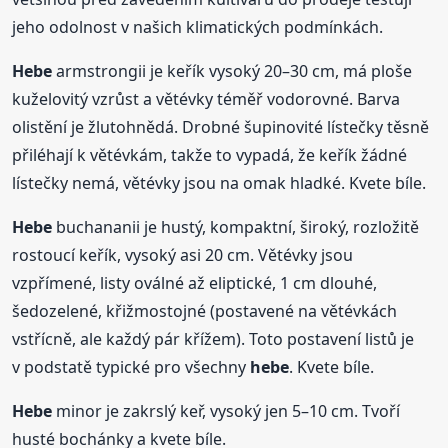
jeho odolnost v našich klimatických podmínkách.
Hebe
armstrongii je keřík vysoký 20–30 cm, má ploše
kuželovitý vzrůst a větévky téměř vodorovné. Barva
olistění je žlutohnědá. Drobné šupinovité lístečky těsně
přiléhají k větévkám, takže to vypadá, že keřík žádné
lístečky nemá, větévky jsou na omak hladké. Kvete bíle.
Hebe
buchananii je hustý, kompaktní, široký, rozložitě
rostoucí keřík, vysoký asi 20 cm. Větévky jsou
vzpřímené, listy oválné až eliptické, 1 cm dlouhé,
šedozelené, křižmostojné (postavené na větévkách
vstřícně, ale každý pár křížem). Toto postavení listů je
v podstatě typické pro všechny
hebe
. Kvete bíle.
Hebe
minor je zakrslý keř, vysoký jen 5–10 cm. Tvoří
husté bochánky a kvete bíle.