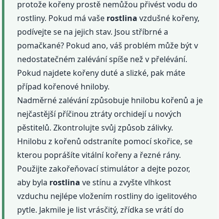
protože kořeny prostě nemůžou přivést vodu do
rostliny. Pokud má vaše
rostlina
vzdušné kořeny,
podívejte se na jejich stav. Jsou stříbrné a
pomačkané? Pokud ano, váš problém může být v
nedostatečném zalévání spíše než v přelévání.
Pokud najdete kořeny duté a slizké, pak máte
případ kořenové hniloby.
Nadměrné zalévání způsobuje hnilobu kořenů a je
nejčastější příčinou ztráty orchidejí u nových
pěstitelů. Zkontrolujte svůj způsob zálivky.
Hnilobu z kořenů odstraníte pomocí skořice, se
kterou poprášíte vitální kořeny a řezné rány.
Použijte zakořeňovací stimulátor a dejte pozor,
aby byla
rostlina
ve stínu a zvyšte vlhkost
vzduchu nejlépe vložením rostliny do igelitového
pytle. Jakmile je list vrásčitý, zřídka se vrátí do