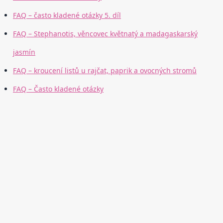
FAQ – často kladené otázky 5. díl
FAQ – Stephanotis, věncovec květnatý a madagaskarský
jasmín
FAQ – kroucení listů u rajčat, paprik a ovocných stromů
FAQ – Často kladené otázky