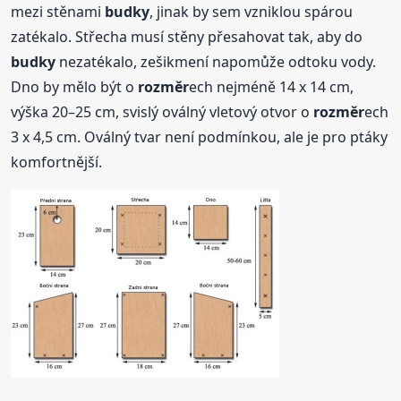
mezi stěnami
budky
, jinak by sem vzniklou spárou
zatékalo. Střecha musí stěny přesahovat tak, aby do
budky
nezatékalo, zešikmení napomůže odtoku vody.
Dno by mělo být o
rozměr
ech nejméně 14 x 14 cm,
výška 20–25 cm, svislý oválný vletový otvor o
rozměr
ech
3 x 4,5 cm. Oválný tvar není podmínkou, ale je pro ptáky
komfortnější.