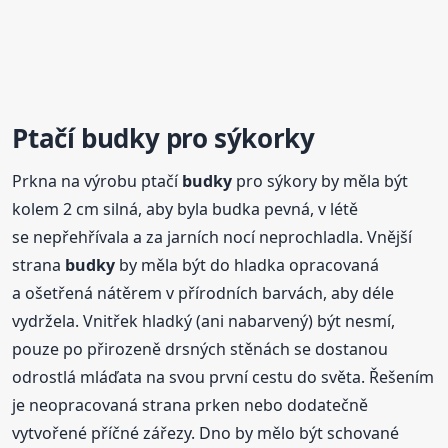
Ptačí
budky
pro sýkorky
Prkna na výrobu ptačí
budky
pro sýkory by měla být
kolem 2 cm silná, aby byla budka pevná, v létě
se nepřehřívala a za jarních nocí neprochladla. Vnější
strana
budky
by měla být do hladka opracovaná
a ošetřená nátěrem v přírodních barvách, aby déle
vydržela. Vnitřek hladký (ani nabarvený) být nesmí,
pouze po přirozeně drsných stěnách se dostanou
odrostlá mláďata na svou první cestu do světa. Řešením
je neopracovaná strana prken nebo dodatečně
vytvořené příčné zářezy. Dno by mělo být schované