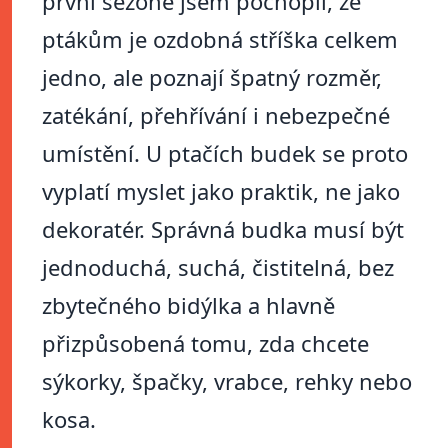
první sezoně jsem pochopil, že
ptákům je ozdobná stříška celkem
jedno, ale poznají špatný rozměr,
zatékání, přehřívání i nebezpečné
umístění. U ptačích budek se proto
vyplatí myslet jako praktik, ne jako
dekoratér. Správná budka musí být
jednoduchá, suchá, čistitelná, bez
zbytečného bidýlka a hlavně
přizpůsobená tomu, zda chcete
sýkorky, špačky, vrabce, rehky nebo
kosa.