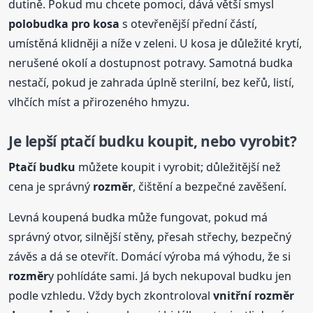
dutině. Pokud mu chcete pomoci, dává větší smysl
polobudka pro kosa
s otevřenější přední částí,
umístěná klidněji a níže v zeleni. U kosa je důležité krytí,
nerušené okolí a dostupnost potravy. Samotná budka
nestačí, pokud je zahrada úplně sterilní, bez keřů, listí,
vlhčích míst a přirozeného hmyzu.
Je lepší ptačí budku koupit, nebo vyrobit?
Ptačí budku
můžete koupit i vyrobit; důležitější než
cena je správný
rozměr
, čištění a bezpečné zavěšení.
Levná koupená budka může fungovat, pokud má
správný otvor, silnější stěny, přesah střechy, bezpečný
závěs a dá se otevřít. Domácí výroba má výhodu, že si
rozměr
y pohlídáte sami. Já bych nekupoval budku jen
podle vzhledu. Vždy bych zkontroloval
vnitřní
rozměr