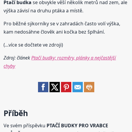
Ptačí budka
se obvykle věší několik metrů nad zem, ale
výška závisí na druhu ptáka a místě.
Pro běžné sýkorníky se v zahradách často volí výška,
kam nedosáhne člověk ani kočka bez šplhání.
(...více se dočtete ve zdroji)
Zdroj: článek
Ptačí budky: rozměry, plánky a nejčastější
chyby
Příběh
Ve svém příspěvku
PTAČÍ BUDKY PRO VRABCE