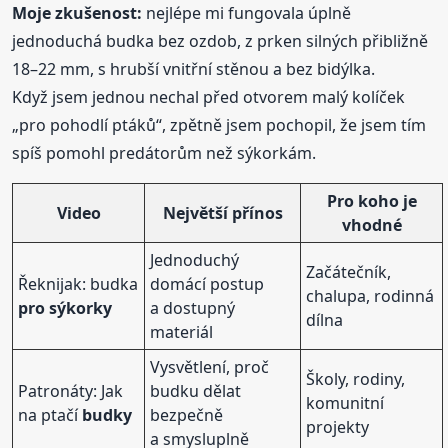
Moje zkušenost:
nejlépe mi fungovala úplně
jednoduchá budka bez ozdob, z prken silných přibližně
18–22 mm, s hrubší vnitřní stěnou a bez bidýlka.
Když jsem jednou nechal před otvorem malý kolíček
„pro pohodlí ptáků“, zpětně jsem pochopil, že jsem tím
spíš pomohl predátorům než sýkorkám.
Pro koho je
Video
Největší přínos
vhodné
Jednoduchý
Začátečník,
Řeknijak: budka
domácí postup
chalupa, rodinná
pro sýkorky
a dostupný
dílna
materiál
Vysvětlení, proč
Školy, rodiny,
Patronáty: Jak
budku dělat
komunitní
na ptačí
budky
bezpečně
projekty
a smysluplně