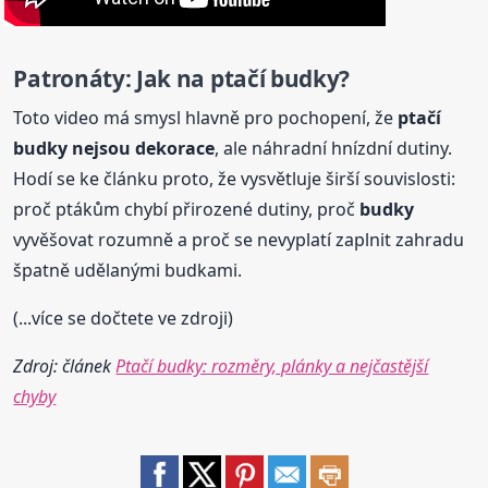
Patronáty: Jak na ptačí
budky
?
Toto video má smysl hlavně pro pochopení, že
ptačí
budky
nejsou dekorace
, ale náhradní hnízdní dutiny.
Hodí se ke článku proto, že vysvětluje širší souvislosti:
proč ptákům chybí přirozené dutiny, proč
budky
vyvěšovat rozumně a proč se nevyplatí zaplnit zahradu
špatně udělanými budkami.
(...více se dočtete ve zdroji)
Zdroj: článek
Ptačí budky: rozměry, plánky a nejčastější
chyby