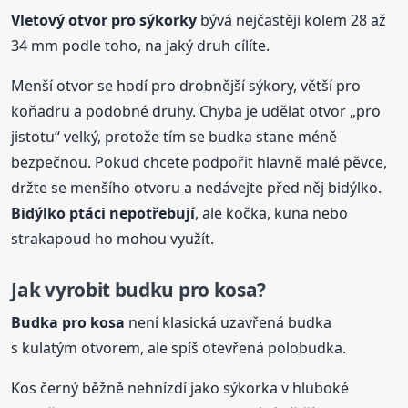
Vletový otvor
pro sýkorky
bývá nejčastěji kolem 28 až
34 mm podle toho, na jaký druh cílíte.
Menší otvor se hodí pro drobnější sýkory, větší pro
koňadru a podobné druhy. Chyba je udělat otvor „pro
jistotu“ velký, protože tím se budka stane méně
bezpečnou. Pokud chcete podpořit hlavně malé pěvce,
držte se menšího otvoru a nedávejte před něj bidýlko.
Bidýlko ptáci nepotřebují
, ale kočka, kuna nebo
strakapoud ho mohou využít.
Jak vyrobit budku pro kosa?
Budka pro kosa
není klasická uzavřená budka
s kulatým otvorem, ale spíš otevřená polobudka.
Kos černý běžně nehnízdí jako sýkorka v hluboké