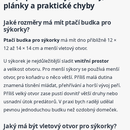
plánky a praktické chyby
Jaké
rozměr
y má mít ptačí budka
pro
sýkorky
?
Ptačí budka
pro sýkorky
má mít dno přibližně 12 ×
12 až 14 × 14 cm a menší vletový otvor.
U sýkorek je nejdůležitější sladit
vnitřní prostor
a velikost otvoru. Pro menší sýkory se používá menší
otvor, pro koňadru o něco větší. Příliš malá dutina
znamená tísnění mláďat, přehřívání a horší vývoj peří.
Příliš velký otvor zase pustí dovnitř větší druhy nebo
usnadní útok predátorů. V praxi bych raději udělal
pevnou jednoduchou budku než ozdobný domeček.
Jaký má být vletový otvor
pro sýkorky
?