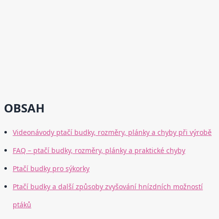
OBSAH
Videonávody ptačí budky, rozměry, plánky a chyby při výrobě
FAQ – ptačí budky, rozměry, plánky a praktické chyby
Ptačí budky pro sýkorky
Ptačí budky a další způsoby zvyšování hnízdních možností
ptáků