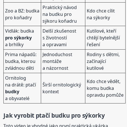
Praktický návod
Zoo a BZ: budka
Kdo chce cílit
na budku pro
pro koňadry
na sýkorky
sýkoru koňadru
Vidlák: budka
Delší zkušenost
Kutilové, kteří
pro sýkorky
s životností
chtějí bytelnější
a brhlíky
a opravami
řešení
Prima nápadů:
Jednoduchost
Rodiny s dětmi,
budka, kterou
montáže
začínající
zvládnou děti
a názornost
kutilové
Ornitolog
Kdo chce vědět,
na drátě: ptačí
Širší ornitologický
komu budka
budky
kontext
opravdu pomůže
a obyvatelé
Jak vyrobit ptačí budku
pro sýkorky
Toto video je vhodné jako první praktická ukázka,