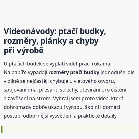
Videonávody: ptačí
budky
,
rozměr
y, plánky a chyby
při výrobě
U ptačích budek se vyplatí vidět práci rukama.
Na papíře vypadají
rozměr
y ptačí
budky
jednoduše, ale
v dílně se nejčastěji chybuje u vletového otvoru,
spojování dna, přesahu střechy, otevírání pro čištění
a zavěšení na strom. Vybral jsem proto videa, která
dohromady dobře ukazují výrobu, školní i domácí
postup, odbornější vysvětlení a praktické detaily.