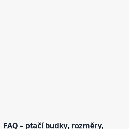
FAQ – ptačí
budky
,
rozměr
y,