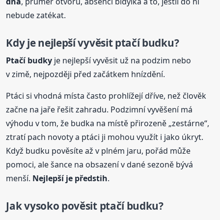
dna
, průměr otvoru, absenci bidýlka a to, jestli do ní
nebude zatékat.
Kdy je nejlepší vyvěsit ptačí budku?
Ptačí
budky
je nejlepší vyvěsit už na podzim nebo
v zimě, nejpozději před začátkem hnízdění.
Ptáci si vhodná místa často prohlížejí dříve, než člověk
začne na jaře řešit zahradu. Podzimní vyvěšení má
výhodu v tom, že budka na místě přirozeně „zestárne“,
ztratí pach novoty a ptáci ji mohou využít i jako úkryt.
Když budku pověsíte až v plném jaru, pořád může
pomoci, ale šance na obsazení v dané sezoně bývá
menší.
Nejlepší je předstih
.
Jak vysoko pověsit ptačí budku?